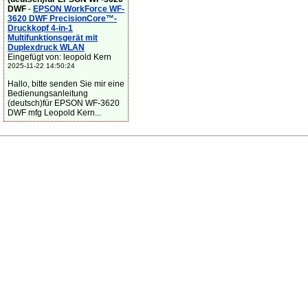
DWF
-
EPSON WorkForce WF-
3620 DWF PrecisionCore™-
Druckkopf 4-in-1
Multifunktionsgerät mit
Duplexdruck WLAN
Eingefügt von: leopold Kern
2025-11-22 14:50:24
Hallo, bitte senden Sie mir eine
Bedienungsanleitung
(deutsch)für EPSON WF-3620
DWF mfg Leopold Kern...