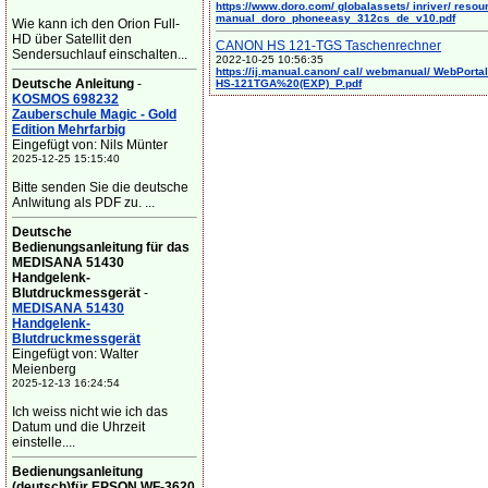
https://www.doro.com/ globalassets/ inriver/ resou
manual_doro_phoneeasy_312cs_de_v10.pdf
Wie kann ich den Orion Full-
HD über Satellit den
CANON HS 121-TGS Taschenrechner
Sendersuchlauf einschalten...
2022-10-25 10:56:35
https://ij.manual.canon/ cal/ webmanual/ WebPortal/
Deutsche Anleitung
-
HS-121TGA%20(EXP)_P.pdf
KOSMOS 698232
Zauberschule Magic - Gold
Edition Mehrfarbig
Eingefügt von: Nils Münter
2025-12-25 15:15:40
Bitte senden Sie die deutsche
Anlwitung als PDF zu. ...
Deutsche
Bedienungsanleitung für das
MEDISANA 51430
Handgelenk-
Blutdruckmessgerät
-
MEDISANA 51430
Handgelenk-
Blutdruckmessgerät
Eingefügt von: Walter
Meienberg
2025-12-13 16:24:54
Ich weiss nicht wie ich das
Datum und die Uhrzeit
einstelle....
Bedienungsanleitung
(deutsch)für EPSON WF-3620