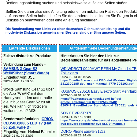
Bedienungsanleitung suchen und beispielsweise auf diese Seiten stoßen.
Sollten Sie daher also eine Anleitung oder einen nützlichen Rat zu den Produk
auf unseren Seiten haben, helfen Sie den anderen bitte, indem Sie Fragen in e
Diskussion beantworten oder eine Anleitung hochladen.
Die Bereitstellung von Links zu einer deutschen Gebrauchsanleitung und die
moderierte Diskussion gemeinsamer Besitzer sind der Sinn unserer Seiten.
Laufende Diskussionen
Aufgenommene Bedienungsanleitunge
Zuletzt diskutierte Produkte
:
Hinterlassen Sie hier den Link zur
Bedienungsanleitung für das abgebildete P
Verbindung zum Handy
-
SAMSUNG Gear S2
WD WDBCTL0040HWT-EESN My Cloud 4 TB 
Weiß/Silber (Smart Watch)
Zoll extern
Eingefügt von: JSL
2024-02-13 00:10:45
https://media.flixcar.com/ f360cdn/ Western_Digital
2026-04-01 12:59:56
2412300185-deu_user_manual_4779-705103.pdf
Wollte Samsung Gear S2 über
KOSMOS 620516 Easy Elektro Start Mehrfarb
die App "WEAR" mit dem
2023-06-10 01:26:31
Handy verbinden und erhalte
https://fragkosmos.zendesk.com/ hc/ de/
die Info, dass Gear S2 zu alt
article_attachments/ 8252125025948/
620547_EasyElektro_Start_Manual_270521_web_
sei. Wie kann ich trotzdem
weiter nutzen? MfG...
SONY DVP-SR370
2023-04-15 15:39:09
Sendersuchfunktion
-
ORION
https://www.sony.de/ electronics/ support/ home-vi
CLB50B1080S LED TV (Flat,
dvd-players-recorders/ dvp-sr370/ manuals
50 Zoll, Full-HD)
DORO PhoneEasy® 312cs
Eingefügt von: Helmut Bäumler
2023-03-18 23:14:46
2026-01-01 07:23:05