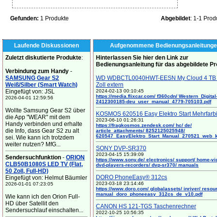
Gefunden:
1 Produkte
Abgebildet
: 1-1 Prod
Laufende Diskussionen
Aufgenommene Bedienungsanleitunge
Zuletzt diskutierte Produkte
:
Hinterlassen Sie hier den Link zur
Bedienungsanleitung für das abgebildete P
Verbindung zum Handy
-
SAMSUNG Gear S2
WD WDBCTL0040HWT-EESN My Cloud 4 TB 
Weiß/Silber (Smart Watch)
Zoll extern
Eingefügt von: JSL
2024-02-13 00:10:45
https://media.flixcar.com/ f360cdn/ Western_Digital
2026-04-01 12:59:56
2412300185-deu_user_manual_4779-705103.pdf
Wollte Samsung Gear S2 über
KOSMOS 620516 Easy Elektro Start Mehrfarb
die App "WEAR" mit dem
2023-06-10 01:26:31
Handy verbinden und erhalte
https://fragkosmos.zendesk.com/ hc/ de/
die Info, dass Gear S2 zu alt
article_attachments/ 8252125025948/
620547_EasyElektro_Start_Manual_270521_web_
sei. Wie kann ich trotzdem
weiter nutzen? MfG...
SONY DVP-SR370
2023-04-15 15:39:09
Sendersuchfunktion
-
ORION
https://www.sony.de/ electronics/ support/ home-vi
CLB50B1080S LED TV (Flat,
dvd-players-recorders/ dvp-sr370/ manuals
50 Zoll, Full-HD)
DORO PhoneEasy® 312cs
Eingefügt von: Helmut Bäumler
2023-03-18 23:14:46
2026-01-01 07:23:05
https://www.doro.com/ globalassets/ inriver/ resou
manual_doro_phoneeasy_312cs_de_v10.pdf
Wie kann ich den Orion Full-
HD über Satellit den
CANON HS 121-TGS Taschenrechner
Sendersuchlauf einschalten...
2022-10-25 10:56:35