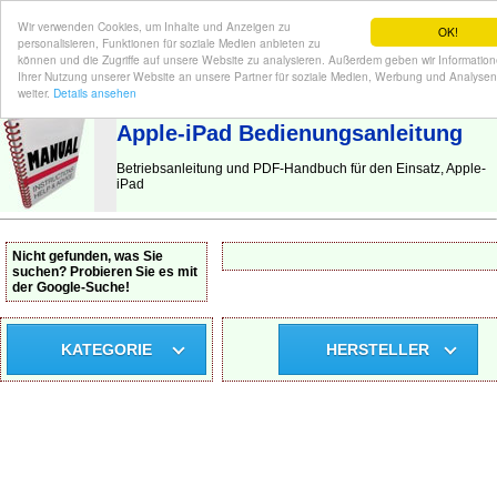
Wir verwenden Cookies, um Inhalte und Anzeigen zu
OK!
personalisieren, Funktionen für soziale Medien anbieten zu
können und die Zugriffe auf unsere Website zu analysieren. Außerdem geben wir Informatio
Ihrer Nutzung unserer Website an unsere Partner für soziale Medien, Werbung und Analysen
BEDIENUNGSANLEITUNG
| Hier finden Sie die deutsche Anleitung!
weiter.
Details ansehen
Apple-iPad Bedienungsanleitung
Betriebsanleitung und PDF-Handbuch für den Einsatz, Apple-
iPad
Nicht gefunden, was Sie
suchen? Probieren Sie es mit
der Google-Suche!
KATEGORIE
HERSTELLER