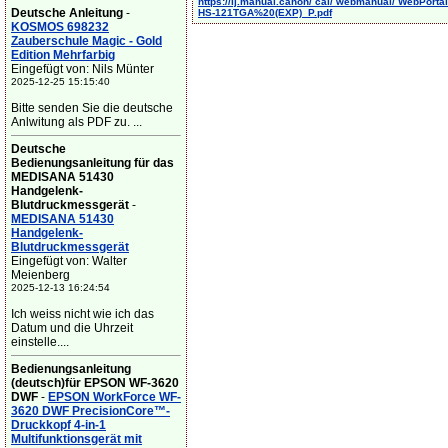
https://ij.manual.canon/ cal/ webmanual/ WebPortal/
Deutsche Anleitung
-
HS-121TGA%20(EXP)_P.pdf
KOSMOS 698232
Zauberschule Magic - Gold
Edition Mehrfarbig
Eingefügt von: Nils Münter
2025-12-25 15:15:40
Bitte senden Sie die deutsche
Anlwitung als PDF zu. ...
Deutsche
Bedienungsanleitung für das
MEDISANA 51430
Handgelenk-
Blutdruckmessgerät
-
MEDISANA 51430
Handgelenk-
Blutdruckmessgerät
Eingefügt von: Walter
Meienberg
2025-12-13 16:24:54
Ich weiss nicht wie ich das
Datum und die Uhrzeit
einstelle....
Bedienungsanleitung
(deutsch)für EPSON WF-3620
DWF
-
EPSON WorkForce WF-
3620 DWF PrecisionCore™-
Druckkopf 4-in-1
Multifunktionsgerät mit