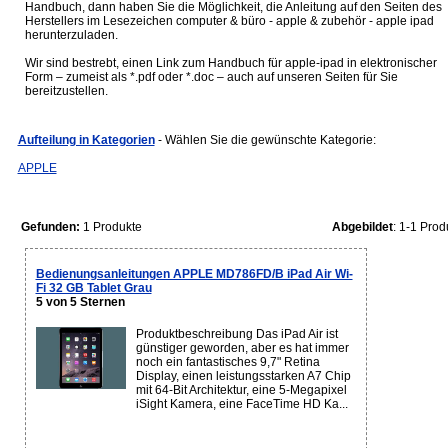
Handbuch, dann haben Sie die Möglichkeit, die Anleitung auf den Seiten des
Herstellers im Lesezeichen computer & büro - apple & zubehör - apple ipad
herunterzuladen.
Wir sind bestrebt, einen Link zum Handbuch für apple-ipad in elektronischer
Form – zumeist als *.pdf oder *.doc – auch auf unseren Seiten für Sie
bereitzustellen.
Aufteilung in Kategorien
- Wählen Sie die gewünschte Kategorie:
APPLE
Gefunden:
1 Produkte
Abgebildet
: 1-1 Prod
Bedienungsanleitungen APPLE MD786FD/B iPad Air Wi-
Fi 32 GB Tablet Grau
5 von 5 Sternen
Produktbeschreibung Das iPad Air ist
günstiger geworden, aber es hat immer
noch ein fantastisches 9,7" Retina
Display, einen leistungsstarken A7 Chip
mit 64‑Bit Architektur, eine 5‑Megapixel
iSight Kamera, eine FaceTime HD Ka...