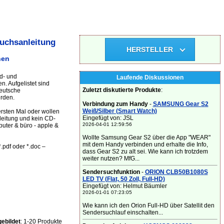
uchsanleitung
HERSTELLER
nen
d- und
Laufende Diskussionen
. Aufgelistet sind
Zuletzt diskutierte Produkte
:
deutsche
rden.
Verbindung zum Handy
-
SAMSUNG Gear S2
Weiß/Silber (Smart Watch)
rsten Mal oder wollen
Eingefügt von: JSL
leitung und kein CD-
2026-04-01 12:59:56
uter & büro - apple &
Wollte Samsung Gear S2 über die App "WEAR"
mit dem Handy verbinden und erhalte die Info,
.pdf oder *.doc –
dass Gear S2 zu alt sei. Wie kann ich trotzdem
weiter nutzen? MfG...
Sendersuchfunktion
-
ORION CLB50B1080S
LED TV (Flat, 50 Zoll, Full-HD)
Eingefügt von: Helmut Bäumler
2026-01-01 07:23:05
Wie kann ich den Orion Full-HD über Satellit den
Sendersuchlauf einschalten...
ebildet
: 1-20 Produkte