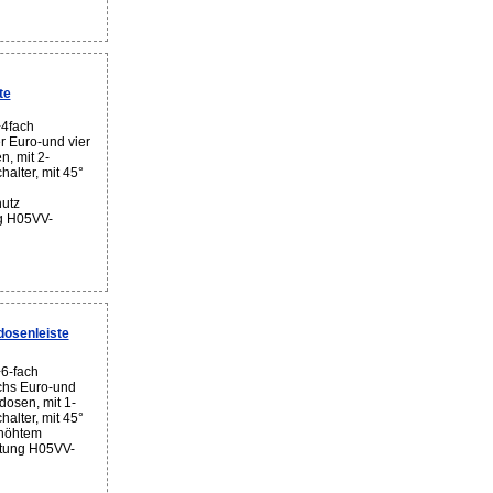
te
+4fach
er Euro-und vier
, mit 2-
alter, mit 45°
utz
ng H05VV-
osenleiste
6-fach
echs Euro-und
dosen, mit 1-
alter, mit 45°
rhöhtem
itung H05VV-