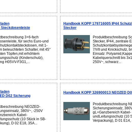
laden
Handbook KOPP 179716005 IP44 Schutzk
Steckdosenleiste
Stecker
tbeschreibung 3+6-fach
Produktbeschreibung Sc
osenleiste, für sechs Euro-und
Stecker, IP44, zentrale E
chutzkontaktsteckdosen, mit 1-
Schutzkontaktsysteme
m beleuchteten Schalter, mit 45°
7/VII und Knickschutz, br
ten Töpfen,mit erhöhtem
Einsatz: Polyamid,Kappe
ungsschutz (Kinderschutz),
Kabelquerschnitt bis 3x
ung H05VV-F3G1,...
250V~, schwarz...
laden
Handbook KOPP 326900013 NEOZED D01
D D02 Sicherung
Produktbeschreibung 
ktbeschreibung NEOZED-
Sicherungseinsatz, 380
ungseinsatz, 380V~, -250V
gL=Ganzbereich Kabel-
zbereich Kabel-
undLeitungsschutz (10 S
tungsschutz (10 Stück in SB-
Verpackung), D 01 E14, 
kung), D 02 E18, 35A...