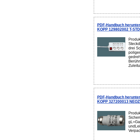
PDF-Handbuch herunter
KOPP 129802002 T-STD 
Produk
Steckd
drei S
polige
gedreh
Berühr
Zuleit
PDF-Handbuch herunter
KOPP 327200013 NEOZE
Produ
Sicher
gL=Gan
undLei
Verpac