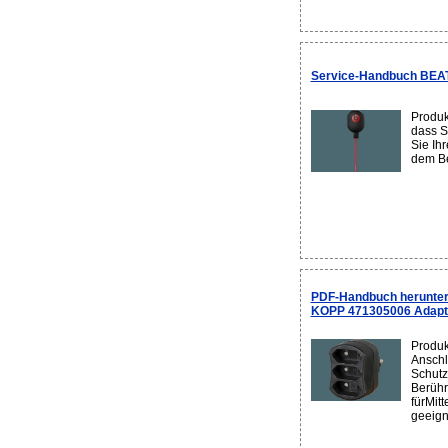
Service-Handbuch BEAT
Produk
dass S
Sie Ihr
dem Be
PDF-Handbuch herunter
KOPP 471305006 Adapt
Produk
Anschl
Schutz
Berühr
fürMit
geeign