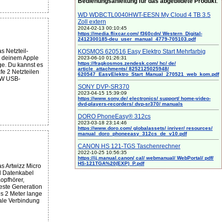
Bedienungsanleitung für das abgebildete Produkt
:
WD WDBCTL0040HWT-EESN My Cloud 4 TB 3.5
Zoll extern
2024-02-13 00:10:45
https://media.flixcar.com/ f360cdn/ Western_Digital-
2412300185-deu_user_manual_4779-705103.pdf
 Netzteil-
KOSMOS 620516 Easy Elektro Start Mehrfarbig
t deinem Apple
2023-06-10 01:26:31
https://fragkosmos.zendesk.com/ hc/ de/
ge. Du kannst es
article_attachments/ 8252125025948/
e 2 Netzteilen
620547_EasyElektro_Start_Manual_270521_web_kom.pdf
9W USB-
SONY DVP-SR370
2023-04-15 15:39:09
https://www.sony.de/ electronics/ support/ home-video-
dvd-players-recorders/ dvp-sr370/ manuals
DORO PhoneEasy® 312cs
2023-03-18 23:14:46
https://www.doro.com/ globalassets/ inriver/ resources/
manual_doro_phoneeasy_312cs_de_v10.pdf
CANON HS 121-TGS Taschenrechner
2022-10-25 10:56:35
https://ij.manual.canon/ cal/ webmanual/ WebPortal/ pdf/
HS-121TGA%20(EXP)_P.pdf
s Artwizz Micro
d Datenkabel
pfhörer,
este Generation
s 2 Meter lange
male Verbindung