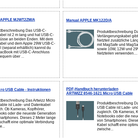
n APPLE MJWT2ZM/A
Manual APPLE MK122D/A
tbeschreibung Das USB-C-
Produktbeschreibung Das
bel ist 2 m lang und hat USB-C-
Verlängerungskabel gib
üsse an beiden Enden. Mit dem
Netzteil zusätzliche Län
abel und dem Apple 29W USB-C-
mit MagSafe und MagSaf
l (separat erhältlich) kannst du
sowie 10W, 12W und 2
acBook mit USB-C-Anschluss
Netzteilen verwenden....
equem über ...
PDF-Handbuch herunterladen
o USB Cable - Instruktionen
ARTWIZZ 8546-1621 Micro USB Cable
tbeschreibung Das Artwizz Micro
Produktbeschreibung Da
ble ist Lade- und Datenkabel
USB Cable ist Lade- un
ch. Ob Kameras, Kopfhörer,
zugleich. Ob Kameras, Ko
oks oder die neueste Generation
Notebooks oder die neu
artphones. Dieses 2 Meter lange
von Smartphones. Diese
schafft eine optimale Verbindung
Kabel schafft eine opti
...
zwische...