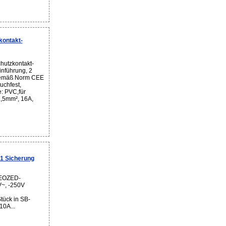
ontakt-
hutzkontakt-
inführung, 2
gemäß Norm CEE
uchfest,
: PVC,für
1,5mm², 16A,
 Sicherung
NEOZED-
V~, -250V
tück in SB-
10A...