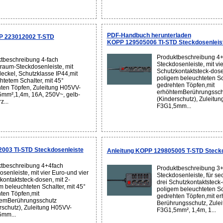
PDF-Handbuch herunterladen
P 223012002 T-STD
KOPP 129505006 TI-STD Steckdosenleis
Produktbeschreibung 4
tbeschreibung 4-fach
Steckdosenleiste, mit vi
raum-Steckdosenleiste, mit
Schutzkontaktsteck-dosen
eckel, Schutzklasse IP44,mit
poligem beleuchteten Sch
htetem Schalter, mit 45°
gedrehten Töpfen,mit
ten Töpfen, Zuleitung H05VV-
erhöhtemBerührungssch
mm²,1,4m, 16A, 250V~, gelb-
(Kinderschutz), Zuleitu
z...
F3G1,5mm...
003 TI-STD Steckdosenleiste
Anleitung KOPP 129805005 T-STD Steckd
tbeschreibung 4+4fach
Produktbeschreibung 3+
osenleiste, mit vier Euro-und vier
Steckdosenleiste, für s
kontaktsteck-dosen, mit 2-
drei Schutzkontaktsteck-
m beleuchteten Schalter, mit 45°
poligem beleuchteten Sch
ten Töpfen,mit
gedrehten Töpfen,mit e
temBerührungsschutz
Berührungsschutz, Zule
rschutz), Zuleitung H05VV-
F3G1,5mm², 1,4m, 1...
5mm...