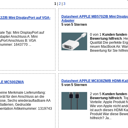
1
|
2
|
3
Datasheet APPLE MB570Z/B Mini Display
Z/B Mini DisplayPort auf VGA-
Adapter
5 von 5 Sternen
le Typ: Mini DisplayPort auf
0 von 1
Kunden fanden 
apter Anschluss A: Mini
Bewertung hilfreich
. H
yPort Anschluss B: VGA
Qualität Die perfekte E
lnummer: 1643770 ...
neuen MacBook Air. War
Bewertung für Sie hilfrei
Datasheet APPLE MC838ZM/B HDMI-Kab
PLE MC500ZM/A
5 von 5 Sternen
eine Merkmale Lieferumfang:
2 von 5
Kunden fanden 
rät für den Anschluss an die
Bewertung hilfreich
. T
ose, Sechs wiederaufladbare AA
Vorteile: Apple Produkt 
atterien, Gedruckte
Wie von Apple nicht and
ntation Artikelnummer: 1319743
ist auch dieses HDMI Ka
Produkt War diese Bewer
hilfreich? Ja...