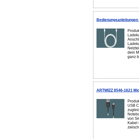
Bedienungsanleitunge
Produk
Ladeka
Anschl
Ladek
Netztei
dein M
ganz b
ARTWIZZ 8546-1621 Micr
Produk
USB Ca
zuglei
Notebo
von Sm
Kabel 
zwische