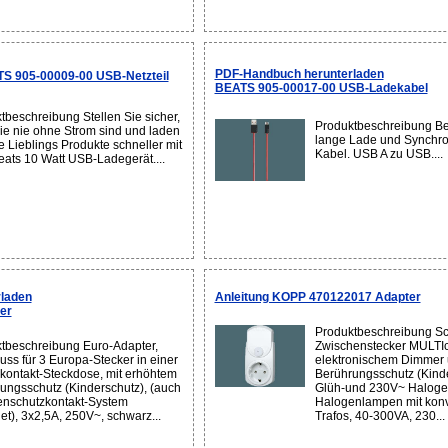
PDF-Handbuch herunterladen
S 905-00009-00 USB-Netzteil
BEATS 905-00017-00 USB-Ladekabel
tbeschreibung Stellen Sie sicher,
Produktbeschreibung Be
ie nie ohne Strom sind und laden
lange Lade und Synchro
e Lieblings Produkte schneller mit
Kabel. USB A zu USB....
ats 10 Watt USB-Ladegerät....
laden
Anleitung KOPP 470122017 Adapter
er
Produktbeschreibung Sc
tbeschreibung Euro-Adapter,
Zwischenstecker MULTIc
uss für 3 Europa-Stecker in einer
elektronischem Dimmer
kontakt-Steckdose, mit erhöhtem
Berührungsschutz (Kinde
ungsschutz (Kinderschutz), (auch
Glüh-und 230V~ Haloge
tenschutzkontakt-System
Halogenlampen mit konv
et), 3x2,5A, 250V~, schwarz...
Trafos, 40-300VA, 230...