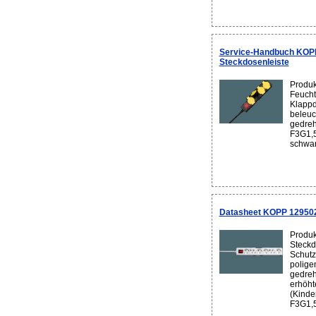
Service-Handbuch KOP
Steckdosenleiste
Produk
Feucht
Klappd
beleuc
gedreh
F3G1,5
schwar
Datasheet KOPP 129502
Produk
Steckd
Schutz
polige
gedreh
erhöh
(Kinde
F3G1,