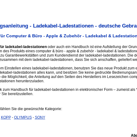
sanleitung - Ladekabel-Ladestationen - deutsche Gebra
ür Computer & Büro - Apple & Zubehör - Ladekabel & Ladestatio
ür ladekabel-ladestationen
oder auch ein Handbuch ist eine Aufstellung der Grun
n des Produkts eines computer & büro - apple & zubehör - ladekabel & ladestationen
 zu Garantiewerkstätten und zum Kundendienst der ladekabel-ladestationen. Die 
usammen mit dem ladekabel-ladestationen, dass Sie sich anschaffen, geliefert we
m Einstellen eines ladekabel-ladestationen, benutzen Sie das neue Produkt zum e
dekabel-ladestationen alles kann, und besitzen Sie keine gedruckte Bedienungsan
ie Möglichkeit, die Anleitung auf den Seiten des Herstellers im Lesezeichen comp
stationen herunterzuladen.
nk zum Handbuch für ladekabel-ladestationen in elektronischer Form – zumeist als *
 Sie bereitzustellen.
Wählen Sie die gewünschte Kategorie:
-
KOPP
-
OLYMPUS
-
SONY
Abg