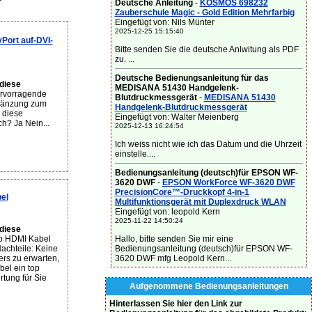
Deutsche Anleitung
-
KOSMOS 698232
Zauberschule Magic - Gold Edition Mehrfarbig
Eingefügt von: Nils Münter
2025-12-25 15:15:40
Port auf-DVI-
Bitte senden Sie die deutsche Anlwitung als PDF
zu. ...
Deutsche Bedienungsanleitung für das
diese
MEDISANA 51430 Handgelenk-
ervorragende
Blutdruckmessgerät
-
MEDISANA 51430
rgänzung zum
Handgelenk-Blutdruckmessgerät
 diese
Eingefügt von: Walter Meienberg
ch? Ja Nein...
2025-12-13 16:24:54
Ich weiss nicht wie ich das Datum und die Uhrzeit
einstelle....
Bedienungsanleitung (deutsch)für EPSON WF-
3620 DWF
-
EPSON WorkForce WF-3620 DWF
PrecisionCore™-Druckkopf 4-in-1
el
Multifunktionsgerät mit Duplexdruck WLAN
Eingefügt von: leopold Kern
2025-11-22 14:50:24
diese
Hallo, bitte senden Sie mir eine
op HDMI Kabel
Bedienungsanleitung (deutsch)für EPSON WF-
Nachteile: Keine
3620 DWF mfg Leopold Kern...
ers zu erwarten,
bel ein top
tung für Sie
Aufgenommene Bedienungsanleitungen
Hinterlassen Sie hier den Link zur