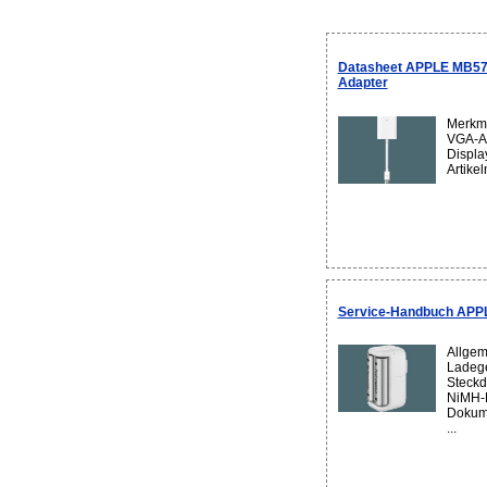
Datasheet APPLE MB572
Adapter
Merkma
VGA-Ad
Displa
Artike
Service-Handbuch AP
Allgem
Ladege
Steckd
NiMH-B
Dokume
...