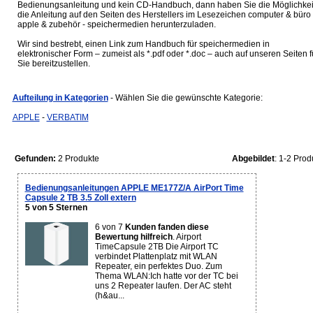
Bedienungsanleitung und kein CD-Handbuch, dann haben Sie die Möglichkei
die Anleitung auf den Seiten des Herstellers im Lesezeichen computer & büro 
apple & zubehör - speichermedien herunterzuladen.
Wir sind bestrebt, einen Link zum Handbuch für speichermedien in
elektronischer Form – zumeist als *.pdf oder *.doc – auch auf unseren Seiten f
Sie bereitzustellen.
Aufteilung in Kategorien
- Wählen Sie die gewünschte Kategorie:
APPLE
-
VERBATIM
Gefunden:
2 Produkte
Abgebildet
: 1-2 Prod
Bedienungsanleitungen APPLE ME177Z/A AirPort Time
Capsule 2 TB 3.5 Zoll extern
5 von 5 Sternen
6 von 7
Kunden fanden diese
Bewertung hilfreich
. Airport
TimeCapsule 2TB Die Airport TC
verbindet Plattenplatz mit WLAN
Repeater, ein perfektes Duo. Zum
Thema WLAN:Ich hatte vor der TC bei
uns 2 Repeater laufen. Der AC steht
(h&au...