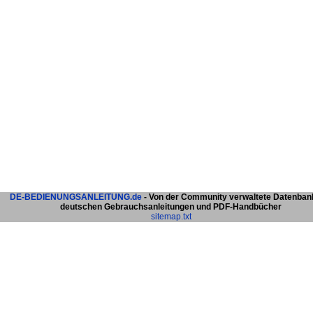
DE-BEDIENUNGSANLEITUNG.de
- Von der Community verwaltete Datenban
deutschen Gebrauchsanleitungen und PDF-Handbücher
sitemap.txt