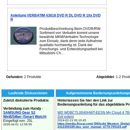
Anleitung VERBATIM 43818 DVD R DL DVD R 10x DVD
R
Produktbeschreibung Beim DVDR/RW-
Sortiment von Verbatim kommt unsere
bewährte MKM/Verbatim-Technologie
zum Einsatz, dank derer jede Aufnahme
qualitativ hochwertig ist. Dank der
Forschungs- und Entwicklungsarbeit bei
Mitsubishi Ch...
Gefunden:
2 Produkte
Abgebildet
: 1-2 Prod
Laufende Diskussionen
Aufgenommene Bedienungsanleitunge
Zuletzt diskutierte Produkte
:
Hinterlassen Sie hier den Link zur
Bedienungsanleitung für das abgebildete P
Verbindung zum Handy
-
SAMSUNG Gear S2
WD WDBCTL0040HWT-EESN My Cloud 4 TB 
Weiß/Silber (Smart Watch)
Zoll extern
Eingefügt von: JSL
2024-02-13 00:10:45
https://media.flixcar.com/ f360cdn/ Western_Digital
2026-04-01 12:59:56
2412300185-deu_user_manual_4779-705103.pdf