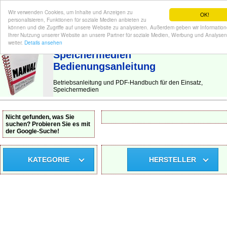
Wir verwenden Cookies, um Inhalte und Anzeigen zu
OK!
personalisieren, Funktionen für soziale Medien anbieten zu
können und die Zugriffe auf unsere Website zu analysieren. Außerdem geben wir Informatio
Ihrer Nutzung unserer Website an unsere Partner für soziale Medien, Werbung und Analysen
BEDIENUNGSANLEITUNG
| Hier finden Sie die deutsche Anleitung!
weiter.
Details ansehen
Speichermedien
Bedienungsanleitung
Betriebsanleitung und PDF-Handbuch für den Einsatz,
Speichermedien
Nicht gefunden, was Sie
suchen? Probieren Sie es mit
der Google-Suche!
KATEGORIE
HERSTELLER