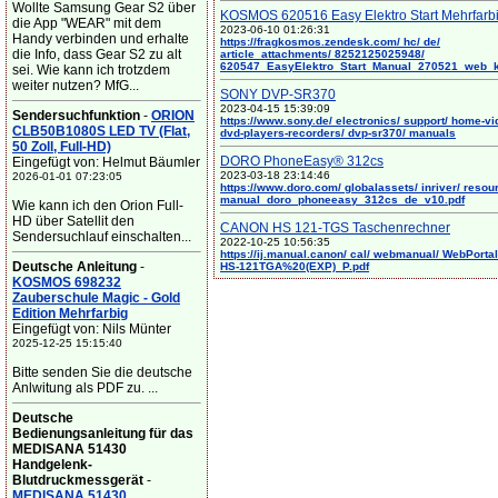
Wollte Samsung Gear S2 über
KOSMOS 620516 Easy Elektro Start Mehrfarb
die App "WEAR" mit dem
2023-06-10 01:26:31
Handy verbinden und erhalte
https://fragkosmos.zendesk.com/ hc/ de/
die Info, dass Gear S2 zu alt
article_attachments/ 8252125025948/
620547_EasyElektro_Start_Manual_270521_web_
sei. Wie kann ich trotzdem
weiter nutzen? MfG...
SONY DVP-SR370
2023-04-15 15:39:09
Sendersuchfunktion
-
ORION
https://www.sony.de/ electronics/ support/ home-vi
CLB50B1080S LED TV (Flat,
dvd-players-recorders/ dvp-sr370/ manuals
50 Zoll, Full-HD)
DORO PhoneEasy® 312cs
Eingefügt von: Helmut Bäumler
2023-03-18 23:14:46
2026-01-01 07:23:05
https://www.doro.com/ globalassets/ inriver/ resou
manual_doro_phoneeasy_312cs_de_v10.pdf
Wie kann ich den Orion Full-
HD über Satellit den
CANON HS 121-TGS Taschenrechner
Sendersuchlauf einschalten...
2022-10-25 10:56:35
https://ij.manual.canon/ cal/ webmanual/ WebPortal/
Deutsche Anleitung
-
HS-121TGA%20(EXP)_P.pdf
KOSMOS 698232
Zauberschule Magic - Gold
Edition Mehrfarbig
Eingefügt von: Nils Münter
2025-12-25 15:15:40
Bitte senden Sie die deutsche
Anlwitung als PDF zu. ...
Deutsche
Bedienungsanleitung für das
MEDISANA 51430
Handgelenk-
Blutdruckmessgerät
-
MEDISANA 51430