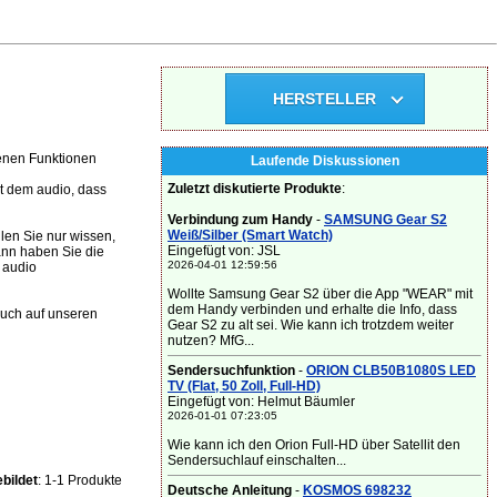
HERSTELLER
tenen Funktionen
Laufende Diskussionen
Zuletzt diskutierte Produkte
:
t dem audio, dass
Verbindung zum Handy
-
SAMSUNG Gear S2
Weiß/Silber (Smart Watch)
len Sie nur wissen,
Eingefügt von: JSL
ann haben Sie die
2026-04-01 12:59:56
 audio
Wollte Samsung Gear S2 über die App "WEAR" mit
dem Handy verbinden und erhalte die Info, dass
auch auf unseren
Gear S2 zu alt sei. Wie kann ich trotzdem weiter
nutzen? MfG...
Sendersuchfunktion
-
ORION CLB50B1080S LED
TV (Flat, 50 Zoll, Full-HD)
Eingefügt von: Helmut Bäumler
2026-01-01 07:23:05
Wie kann ich den Orion Full-HD über Satellit den
Sendersuchlauf einschalten...
bildet
: 1-1 Produkte
Deutsche Anleitung
-
KOSMOS 698232