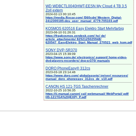
WD WDBCTL0040HWT-EESN My Cloud 4 TB 3.5
Zoll extern
2024-02-13 00:10:45
https://media.flixcar.com/ f360cdn/ Western_Digital-
2412300185-deu_user_manual_4779-705103.pdf
KOSMOS 620516 Easy Elektro Start Mehrfarbig
2023-06-10 01:26:31
https://fragkosmos.zendesk.com/ hc/ de/
article_attachments/ 8252125025948/
620547_EasyElektro_Start_Manual_270521_web_kom.pdf
SONY DVP-SR370
2023-04-15 15:39:09
https://www.sony.de/ electronics/ support/ home-video-
dvd-players-recorders/ dvp-sr370/ manuals
DORO PhoneEasy® 312cs
2023-03-18 23:14:46
https://www.doro.com/ globalassets/ inriver/ resources/
manual_doro_phoneeasy_312cs_de_v10.pdf
CANON HS 121-TGS Taschenrechner
2022-10-25 10:56:35
https://ij.manual.canon/ cal/ webmanual/ WebPortal/ pdf/
HS-121TGA%20(EXP)_P.pdf