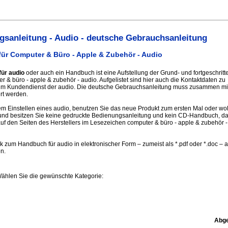
sanleitung - Audio - deutsche Gebrauchsanleitung
ür Computer & Büro - Apple & Zubehör - Audio
ür audio
oder auch ein Handbuch ist eine Aufstellung der Grund- und fortgeschrit
 & büro - apple & zubehör - audio. Aufgelistet sind hier auch die Kontaktdaten zu
um Kundendienst der audio. Die deutsche Gebrauchsanleitung muss zusammen mi
ert werden.
 Einstellen eines audio, benutzen Sie das neue Produkt zum ersten Mal oder wol
 und besitzen Sie keine gedruckte Bedienungsanleitung und kein CD-Handbuch, d
 auf den Seiten des Herstellers im Lesezeichen computer & büro - apple & zubehör -
nk zum Handbuch für audio in elektronischer Form – zumeist als *.pdf oder *.doc – 
en.
Wählen Sie die gewünschte Kategorie:
Abge