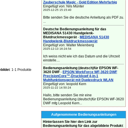
Zauberschule Magic - Gold Edition Mehrfarbig
Eingefügt von: Nils Münter
2025-12-25 15:15:40
Bitte senden Sie die deutsche Anlwitung als PDF zu.
...
Deutsche Bedienungsanleitung für das
MEDISANA 51430 Handgelenk-
Blutdruckmessgerät
-
MEDISANA 51430
Handgelenk-Blutdruckmessgerät
Eingefügt von: Walter Meienberg
2025-12-13 16:24:54
Ich weiss nicht wie ich das Datum und die Uhrzeit
einstelle....
Bedienungsanleitung (deutsch)für EPSON WF-
bildet
: 1-1 Produkte
3620 DWF
-
EPSON WorkForce WF-3620 DWF
PrecisionCore™-Druckkopf 4-in-1
Multifunktionsgerät mit Duplexdruck WLAN
Eingefügt von: leopold Kern
2025-11-22 14:50:24
Hallo, bitte senden Sie mir eine
Bedienungsanleitung (deutsch)für EPSON WF-3620
DWF mfg Leopold Kern...
Aufgenommene Bedienungsanleitungen
Hinterlassen Sie hier den Link zur
Bedienungsanleitung für das abgebildete Produkt
: