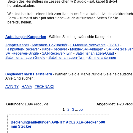
Seiten des Herstellers im Lesezeichen tv & audio - sat, kabel & dvb-t
herunterzuladen.
Wir sind bestrebt, einen Link zum Handbuch für sat-kabel-dvb-t in elektronisch
Form – zumeist als *.pdf oder *.doc – auch auf unseren Seiten für Sie
bereitzustellen.
Aufteilung in Kategorien
- Wählen Sie die gewünschte Kategorie:
Adapter-Kabel
-
Antennen-TV-Zubehör
-
CI-Module-Netzwerke
-
DVB-T
-
Festplatten-Receiver
-
Kabel-Receiver
-
Mobile-SAT-Anlagen
-
SAT-IP-Receiver
SAT-Receiver-Single
-
SAT-Receiver-Twin
-
Satellitenanlagen-Quad
-
Satellitenanlagen-Single
-
Satellitenanlagen-Twin
-
Zimmerantennen
Gegliedert nach Herstellern
- Wählen Sie die Marke, für die Sie eine deutsche
Anleitung suchen:
AVINITY
-
HAMA
-
TECHNAXX
Gefunden:
1094 Produkte
Abgebildet
: 1-20 Prod
1
|
2
|
3
...
55
Bedienungsanleitungen AVINITY ACL2 XLR-Stecker 500
mm Stecker