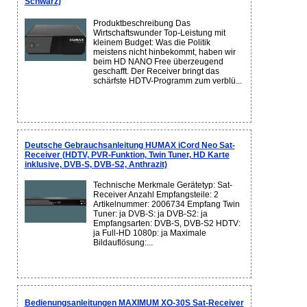
Schwarz)
Produktbeschreibung Das
Wirtschaftswunder Top-Leistung mit
kleinem Budget: Was die Politik
meistens nicht hinbekommt, haben wir
beim HD NANO Free überzeugend
geschafft. Der Receiver bringt das
schärfste HDTV-Programm zum verblü...
Deutsche Gebrauchsanleitung HUMAX iCord Neo Sat-
Receiver (HDTV, PVR-Funktion, Twin Tuner, HD Karte
inklusive, DVB-S, DVB-S2, Anthrazit)
Technische Merkmale Gerätetyp: Sat-
Receiver Anzahl Empfangsteile: 2
Artikelnummer: 2006734 Empfang Twin
Tuner: ja DVB-S: ja DVB-S2: ja
Empfangsarten: DVB-S, DVB-S2 HDTV:
ja Full-HD 1080p: ja Maximale
Bildauflösung:...
Bedienungsanleitungen MAXIMUM XO-30S Sat-Receiver