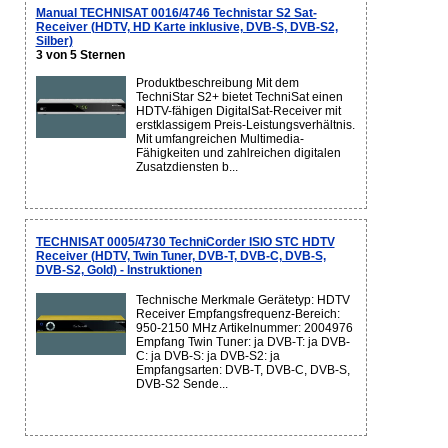
Manual TECHNISAT 0016/4746 Technistar S2 Sat-
Receiver (HDTV, HD Karte inklusive, DVB-S, DVB-S2,
Silber)
3 von 5 Sternen
Produktbeschreibung Mit dem
TechniStar S2+ bietet TechniSat einen
HDTV-fähigen DigitalSat-Receiver mit
erstklassigem Preis-Leistungsverhältnis.
Mit umfangreichen Multimedia-
Fähigkeiten und zahlreichen digitalen
Zusatzdiensten b...
TECHNISAT 0005/4730 TechniCorder ISIO STC HDTV
Receiver (HDTV, Twin Tuner, DVB-T, DVB-C, DVB-S,
DVB-S2, Gold) - Instruktionen
Technische Merkmale Gerätetyp: HDTV
Receiver Empfangsfrequenz-Bereich:
950-2150 MHz Artikelnummer: 2004976
Empfang Twin Tuner: ja DVB-T: ja DVB-
C: ja DVB-S: ja DVB-S2: ja
Empfangsarten: DVB-T, DVB-C, DVB-S,
DVB-S2 Sende...