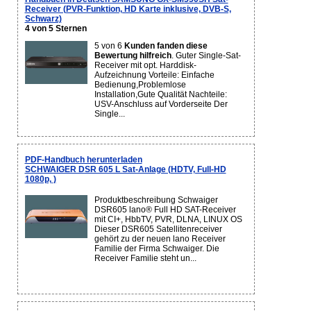
Receiver (PVR-Funktion, HD Karte inklusive, DVB-S,
Schwarz)
4 von 5 Sternen
5 von 6
Kunden fanden diese
Bewertung hilfreich
. Guter Single-Sat-
Receiver mit opt. Harddisk-
Aufzeichnung Vorteile: Einfache
Bedienung,Problemlose
Installation,Gute Qualität Nachteile:
USV-Anschluss auf Vorderseite Der
Single...
PDF-Handbuch herunterladen
SCHWAIGER DSR 605 L Sat-Anlage (HDTV, Full-HD
1080p, )
Produktbeschreibung Schwaiger
DSR605 lano® Full HD SAT-Receiver
mit CI+, HbbTV, PVR, DLNA, LINUX OS
Dieser DSR605 Satellitenreceiver
gehört zu der neuen lano Receiver
Familie der Firma Schwaiger. Die
Receiver Familie steht un...