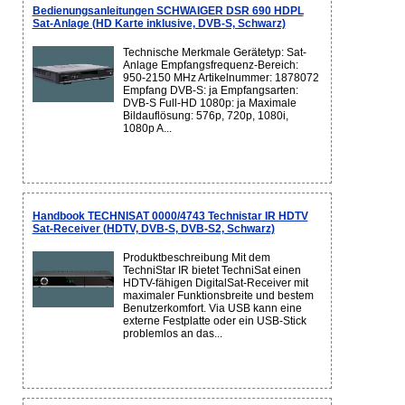
Bedienungsanleitungen SCHWAIGER DSR 690 HDPL
Sat-Anlage (HD Karte inklusive, DVB-S, Schwarz)
Technische Merkmale Gerätetyp: Sat-
Anlage Empfangsfrequenz-Bereich:
950-2150 MHz Artikelnummer: 1878072
Empfang DVB-S: ja Empfangsarten:
DVB-S Full-HD 1080p: ja Maximale
Bildauflösung: 576p, 720p, 1080i,
1080p A...
Handbook TECHNISAT 0000/4743 Technistar IR HDTV
Sat-Receiver (HDTV, DVB-S, DVB-S2, Schwarz)
Produktbeschreibung Mit dem
TechniStar IR bietet TechniSat einen
HDTV-fähigen DigitalSat-Receiver mit
maximaler Funktionsbreite und bestem
Benutzerkomfort. Via USB kann eine
externe Festplatte oder ein USB-Stick
problemlos an das...