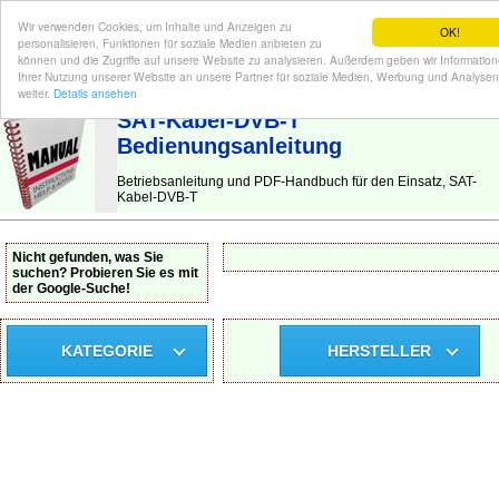
Wir verwenden Cookies, um Inhalte und Anzeigen zu
OK!
personalisieren, Funktionen für soziale Medien anbieten zu
können und die Zugriffe auf unsere Website zu analysieren. Außerdem geben wir Informatio
Ihrer Nutzung unserer Website an unsere Partner für soziale Medien, Werbung und Analysen
BEDIENUNGSANLEITUNG
| Hier finden Sie die deutsche Anleitung!
weiter.
Details ansehen
SAT-Kabel-DVB-T
Bedienungsanleitung
Betriebsanleitung und PDF-Handbuch für den Einsatz, SAT-
Kabel-DVB-T
Nicht gefunden, was Sie
suchen? Probieren Sie es mit
der Google-Suche!
KATEGORIE
HERSTELLER