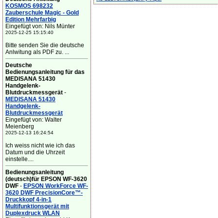
KOSMOS 698232
Zauberschule Magic - Gold
Edition Mehrfarbig
Eingefügt von: Nils Münter
2025-12-25 15:15:40
Bitte senden Sie die deutsche
Anlwitung als PDF zu. ...
Deutsche
Bedienungsanleitung für das
MEDISANA 51430
Handgelenk-
Blutdruckmessgerät
-
MEDISANA 51430
Handgelenk-
Blutdruckmessgerät
Eingefügt von: Walter
Meienberg
2025-12-13 16:24:54
Ich weiss nicht wie ich das
Datum und die Uhrzeit
einstelle....
Bedienungsanleitung
(deutsch)für EPSON WF-3620
DWF
-
EPSON WorkForce WF-
3620 DWF PrecisionCore™-
Druckkopf 4-in-1
Multifunktionsgerät mit
Duplexdruck WLAN