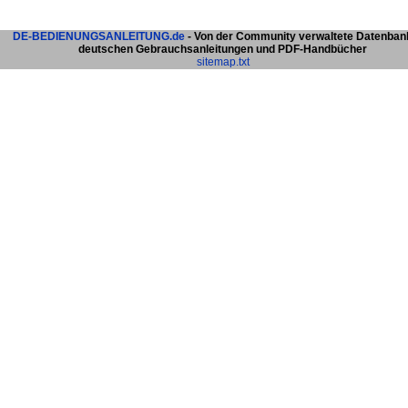
DE-BEDIENUNGSANLEITUNG.de
- Von der Community verwaltete Datenban
deutschen Gebrauchsanleitungen und PDF-Handbücher
sitemap.txt