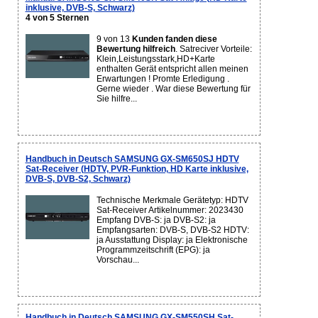
inklusive, DVB-S, Schwarz)
4 von 5 Sternen
9 von 13
Kunden fanden diese
Bewertung hilfreich
. Satreciver Vorteile:
Klein,Leistungsstark,HD+Karte
enthalten Gerät entspricht allen meinen
Erwartungen ! Promte Erledigung .
Gerne wieder . War diese Bewertung für
Sie hilfre...
Handbuch in Deutsch SAMSUNG GX-SM650SJ HDTV
Sat-Receiver (HDTV, PVR-Funktion, HD Karte inklusive,
DVB-S, DVB-S2, Schwarz)
Technische Merkmale Gerätetyp: HDTV
Sat-Receiver Artikelnummer: 2023430
Empfang DVB-S: ja DVB-S2: ja
Empfangsarten: DVB-S, DVB-S2 HDTV:
ja Ausstattung Display: ja Elektronische
Programmzeitschrift (EPG): ja
Vorschau...
Handbuch in Deutsch SAMSUNG GX-SM550SH Sat-