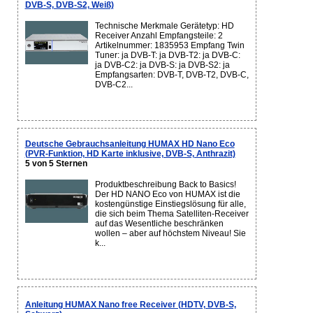
DVB-S, DVB-S2, Weiß)
Technische Merkmale Gerätetyp: HD
Receiver Anzahl Empfangsteile: 2
Artikelnummer: 1835953 Empfang Twin
Tuner: ja DVB-T: ja DVB-T2: ja DVB-C:
ja DVB-C2: ja DVB-S: ja DVB-S2: ja
Empfangsarten: DVB-T, DVB-T2, DVB-C,
DVB-C2...
Deutsche Gebrauchsanleitung HUMAX HD Nano Eco
(PVR-Funktion, HD Karte inklusive, DVB-S, Anthrazit)
5 von 5 Sternen
Produktbeschreibung Back to Basics!
Der HD NANO Eco von HUMAX ist die
kostengünstige Einstiegslösung für alle,
die sich beim Thema Satelliten-Receiver
auf das Wesentliche beschränken
wollen – aber auf höchstem Niveau! Sie
k...
Anleitung HUMAX Nano free Receiver (HDTV, DVB-S,