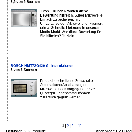
3,5 von 5 Sternen
1 von 1
Kunden fanden diese
Bewertung hilfreich
. Super Mikrowelle
Einfach zu bedienen, mit
Uhrzeitanzeige. Mikrowelle funktioniert
prima. Schnelle Lieferung in unseren
Media Markt. War diese Bewertung für
Sie hilfreich? Ja Nein...
BOSCH HMT72G420 () - Instruktionen
5 von 5 Sternen
Produktbeschreibung Zeitschalter
Automatische Abschaltung der
Mikrowelle nach vorgegebener Zeit.
Quarzgrill Lebensmittel können
zusätzlich gegrillt werden....
1
|
2
|
3
...
11
Gefunden:
202 Produkte
Abgebildet
: 1-20 Prod