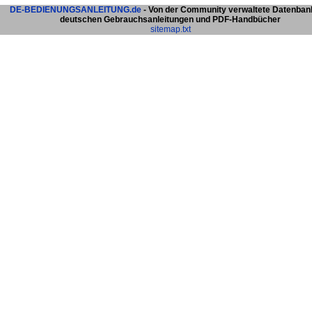
DE-BEDIENUNGSANLEITUNG.de
- Von der Community verwaltete Datenban
deutschen Gebrauchsanleitungen und PDF-Handbücher
sitemap.txt