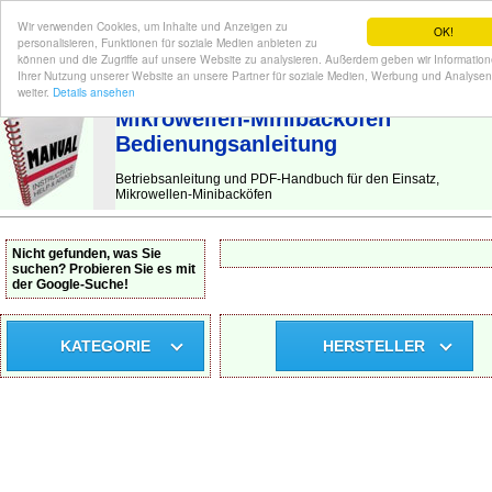
Wir verwenden Cookies, um Inhalte und Anzeigen zu
OK!
personalisieren, Funktionen für soziale Medien anbieten zu
können und die Zugriffe auf unsere Website zu analysieren. Außerdem geben wir Informatio
Ihrer Nutzung unserer Website an unsere Partner für soziale Medien, Werbung und Analysen
BEDIENUNGSANLEITUNG
| Hier finden Sie die deutsche Anleitung!
weiter.
Details ansehen
Mikrowellen-Minibacköfen
Bedienungsanleitung
Betriebsanleitung und PDF-Handbuch für den Einsatz,
Mikrowellen-Minibacköfen
Nicht gefunden, was Sie
suchen? Probieren Sie es mit
der Google-Suche!
KATEGORIE
HERSTELLER