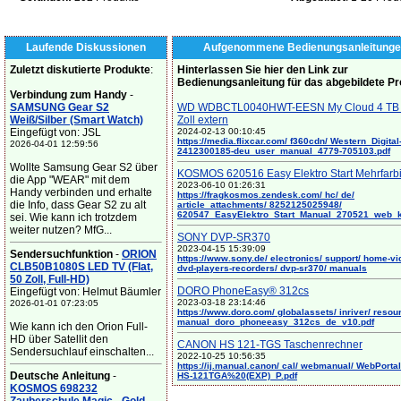
Laufende Diskussionen
Aufgenommene Bedienungsanleitunge
Zuletzt diskutierte Produkte
:
Hinterlassen Sie hier den Link zur
Bedienungsanleitung für das abgebildete P
Verbindung zum Handy
-
SAMSUNG Gear S2
WD WDBCTL0040HWT-EESN My Cloud 4 TB 
Weiß/Silber (Smart Watch)
Zoll extern
Eingefügt von: JSL
2024-02-13 00:10:45
https://media.flixcar.com/ f360cdn/ Western_Digital
2026-04-01 12:59:56
2412300185-deu_user_manual_4779-705103.pdf
Wollte Samsung Gear S2 über
KOSMOS 620516 Easy Elektro Start Mehrfarb
die App "WEAR" mit dem
2023-06-10 01:26:31
Handy verbinden und erhalte
https://fragkosmos.zendesk.com/ hc/ de/
die Info, dass Gear S2 zu alt
article_attachments/ 8252125025948/
620547_EasyElektro_Start_Manual_270521_web_
sei. Wie kann ich trotzdem
weiter nutzen? MfG...
SONY DVP-SR370
2023-04-15 15:39:09
Sendersuchfunktion
-
ORION
https://www.sony.de/ electronics/ support/ home-vi
CLB50B1080S LED TV (Flat,
dvd-players-recorders/ dvp-sr370/ manuals
50 Zoll, Full-HD)
DORO PhoneEasy® 312cs
Eingefügt von: Helmut Bäumler
2023-03-18 23:14:46
2026-01-01 07:23:05
https://www.doro.com/ globalassets/ inriver/ resou
manual_doro_phoneeasy_312cs_de_v10.pdf
Wie kann ich den Orion Full-
HD über Satellit den
CANON HS 121-TGS Taschenrechner
Sendersuchlauf einschalten...
2022-10-25 10:56:35
https://ij.manual.canon/ cal/ webmanual/ WebPortal/
Deutsche Anleitung
-
HS-121TGA%20(EXP)_P.pdf
KOSMOS 698232