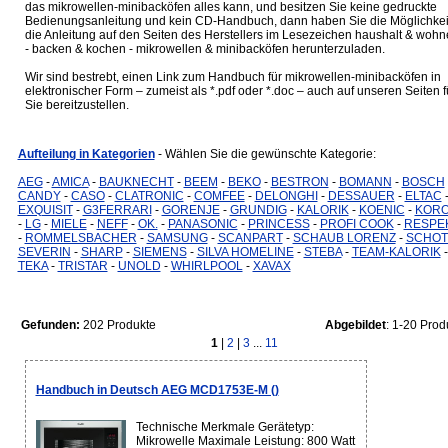
das mikrowellen-minibacköfen alles kann, und besitzen Sie keine gedruckte
Bedienungsanleitung und kein CD-Handbuch, dann haben Sie die Möglichkei
die Anleitung auf den Seiten des Herstellers im Lesezeichen haushalt & woh
- backen & kochen - mikrowellen & minibacköfen herunterzuladen.
Wir sind bestrebt, einen Link zum Handbuch für mikrowellen-minibacköfen in
elektronischer Form – zumeist als *.pdf oder *.doc – auch auf unseren Seiten f
Sie bereitzustellen.
Aufteilung in Kategorien
- Wählen Sie die gewünschte Kategorie:
AEG
-
AMICA
-
BAUKNECHT
-
BEEM
-
BEKO
-
BESTRON
-
BOMANN
-
BOSCH
CANDY
-
CASO
-
CLATRONIC
-
COMFEE
-
DELONGHI
-
DESSAUER
-
ELTAC
EXQUISIT
-
G3FERRARI
-
GORENJE
-
GRUNDIG
-
KALORIK
-
KOENIC
-
KOR
-
LG
-
MIELE
-
NEFF
-
OK.
-
PANASONIC
-
PRINCESS
-
PROFI COOK
-
RESPE
-
ROMMELSBACHER
-
SAMSUNG
-
SCANPART
-
SCHAUB LORENZ
-
SCHOT
SEVERIN
-
SHARP
-
SIEMENS
-
SILVA HOMELINE
-
STEBA
-
TEAM-KALORIK
-
TEKA
-
TRISTAR
-
UNOLD
-
WHIRLPOOL
-
XAVAX
Gefunden:
202 Produkte
Abgebildet
: 1-20 Prod
1
|
2
|
3
...
11
Handbuch in Deutsch AEG MCD1753E-M ()
Technische Merkmale Gerätetyp:
Mikrowelle Maximale Leistung: 800 Watt