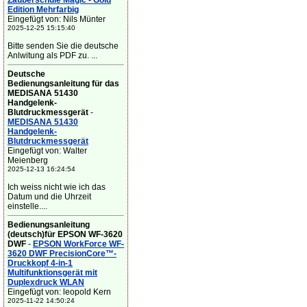
Zauberschule Magic - Gold
Edition Mehrfarbig
Eingefügt von: Nils Münter
2025-12-25 15:15:40
Bitte senden Sie die deutsche
Anlwitung als PDF zu. ...
Deutsche
Bedienungsanleitung für das
MEDISANA 51430
Handgelenk-
Blutdruckmessgerät
-
MEDISANA 51430
Handgelenk-
Blutdruckmessgerät
Eingefügt von: Walter
Meienberg
2025-12-13 16:24:54
Ich weiss nicht wie ich das
Datum und die Uhrzeit
einstelle....
Bedienungsanleitung
(deutsch)für EPSON WF-3620
DWF
-
EPSON WorkForce WF-
3620 DWF PrecisionCore™-
Druckkopf 4-in-1
Multifunktionsgerät mit
Duplexdruck WLAN
Eingefügt von: leopold Kern
2025-11-22 14:50:24