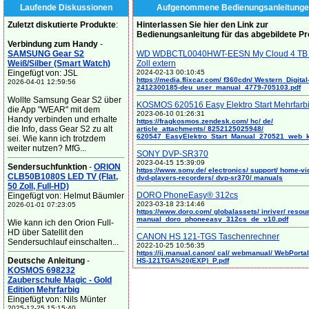
Laufende Diskussionen
Aufgenommene Bedienungsanleitunge
Zuletzt diskutierte Produkte
:
Hinterlassen Sie hier den Link zur
Bedienungsanleitung für das abgebildete P
Verbindung zum Handy
-
SAMSUNG Gear S2
WD WDBCTL0040HWT-EESN My Cloud 4 TB 
Weiß/Silber (Smart Watch)
Zoll extern
Eingefügt von: JSL
2024-02-13 00:10:45
https://media.flixcar.com/ f360cdn/ Western_Digital
2026-04-01 12:59:56
2412300185-deu_user_manual_4779-705103.pdf
Wollte Samsung Gear S2 über
KOSMOS 620516 Easy Elektro Start Mehrfarb
die App "WEAR" mit dem
2023-06-10 01:26:31
Handy verbinden und erhalte
https://fragkosmos.zendesk.com/ hc/ de/
die Info, dass Gear S2 zu alt
article_attachments/ 8252125025948/
620547_EasyElektro_Start_Manual_270521_web_
sei. Wie kann ich trotzdem
weiter nutzen? MfG...
SONY DVP-SR370
2023-04-15 15:39:09
Sendersuchfunktion
-
ORION
https://www.sony.de/ electronics/ support/ home-vi
CLB50B1080S LED TV (Flat,
dvd-players-recorders/ dvp-sr370/ manuals
50 Zoll, Full-HD)
DORO PhoneEasy® 312cs
Eingefügt von: Helmut Bäumler
2023-03-18 23:14:46
2026-01-01 07:23:05
https://www.doro.com/ globalassets/ inriver/ resou
manual_doro_phoneeasy_312cs_de_v10.pdf
Wie kann ich den Orion Full-
HD über Satellit den
CANON HS 121-TGS Taschenrechner
Sendersuchlauf einschalten...
2022-10-25 10:56:35
https://ij.manual.canon/ cal/ webmanual/ WebPortal/
Deutsche Anleitung
-
HS-121TGA%20(EXP)_P.pdf
KOSMOS 698232
Zauberschule Magic - Gold
Edition Mehrfarbig
Eingefügt von: Nils Münter
2025-12-25 15:15:40