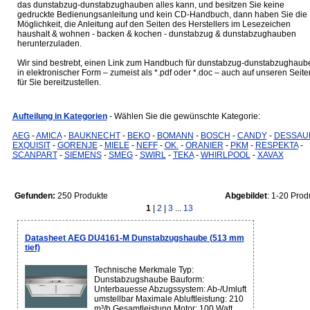
das dunstabzug-dunstabzughauben alles kann, und besitzen Sie keine
gedruckte Bedienungsanleitung und kein CD-Handbuch, dann haben Sie die
Möglichkeit, die Anleitung auf den Seiten des Herstellers im Lesezeichen
haushalt & wohnen - backen & kochen - dunstabzug & dunstabzughauben
herunterzuladen.
Wir sind bestrebt, einen Link zum Handbuch für dunstabzug-dunstabzughaub
in elektronischer Form – zumeist als *.pdf oder *.doc – auch auf unseren Seite
für Sie bereitzustellen.
Aufteilung in Kategorien
- Wählen Sie die gewünschte Kategorie:
AEG
-
AMICA
-
BAUKNECHT
-
BEKO
-
BOMANN
-
BOSCH
-
CANDY
-
DESSAU
EXQUISIT
-
GORENJE
-
MIELE
-
NEFF
-
OK.
-
ORANIER
-
PKM
-
RESPEKTA
-
SCANPART
-
SIEMENS
-
SMEG
-
SWIRL
-
TEKA
-
WHIRLPOOL
-
XAVAX
Gefunden:
250 Produkte
Abgebildet
: 1-20 Prod
1
|
2
|
3
...
13
Datasheet AEG DU4161-M Dunstabzugshaube (513 mm
tief)
Technische Merkmale Typ:
Dunstabzugshaube Bauform:
Unterbauesse Abzugssystem: Ab-/Umluft
umstellbar Maximale Abluftleistung: 210
m³/h Gesamtleistung Motor: 100 Watt