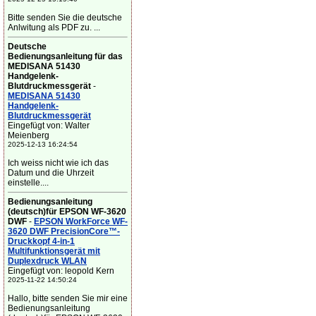
Bitte senden Sie die deutsche
Anlwitung als PDF zu. ...
Deutsche
Bedienungsanleitung für das
MEDISANA 51430
Handgelenk-
Blutdruckmessgerät
-
MEDISANA 51430
Handgelenk-
Blutdruckmessgerät
Eingefügt von: Walter
Meienberg
2025-12-13 16:24:54
Ich weiss nicht wie ich das
Datum und die Uhrzeit
einstelle....
Bedienungsanleitung
(deutsch)für EPSON WF-3620
DWF
-
EPSON WorkForce WF-
3620 DWF PrecisionCore™-
Druckkopf 4-in-1
Multifunktionsgerät mit
Duplexdruck WLAN
Eingefügt von: leopold Kern
2025-11-22 14:50:24
Hallo, bitte senden Sie mir eine
Bedienungsanleitung