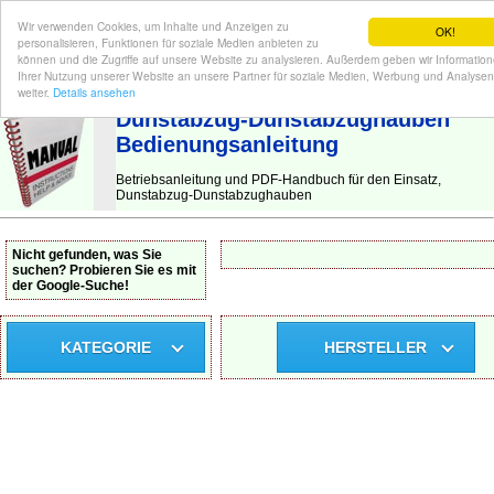
Wir verwenden Cookies, um Inhalte und Anzeigen zu
OK!
personalisieren, Funktionen für soziale Medien anbieten zu
können und die Zugriffe auf unsere Website zu analysieren. Außerdem geben wir Informatio
Ihrer Nutzung unserer Website an unsere Partner für soziale Medien, Werbung und Analysen
BEDIENUNGSANLEITUNG
| Hier finden Sie die deutsche Anleitung!
weiter.
Details ansehen
Dunstabzug-Dunstabzughauben
Bedienungsanleitung
Betriebsanleitung und PDF-Handbuch für den Einsatz,
Dunstabzug-Dunstabzughauben
Nicht gefunden, was Sie
suchen? Probieren Sie es mit
der Google-Suche!
KATEGORIE
HERSTELLER