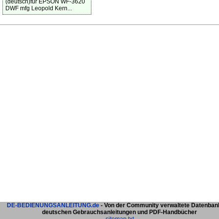
(deutsch)für EPSON WF-3620
DWF mfg Leopold Kern...
DE-BEDIENUNGSANLEITUNG.de
- Von der Community verwaltete Datenban
deutschen Gebrauchsanleitungen und PDF-Handbücher