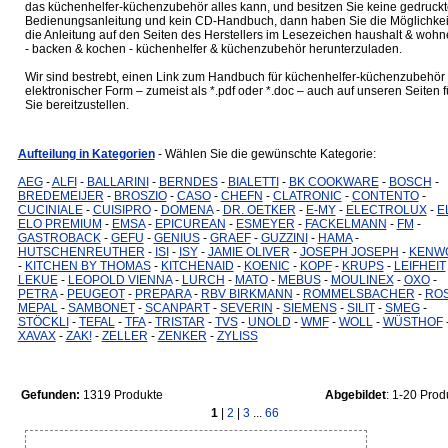
das küchenhelfer-küchenzubehör alles kann, und besitzen Sie keine gedruckt
Bedienungsanleitung und kein CD-Handbuch, dann haben Sie die Möglichkei
die Anleitung auf den Seiten des Herstellers im Lesezeichen haushalt & woh
- backen & kochen - küchenhelfer & küchenzubehör herunterzuladen.
Wir sind bestrebt, einen Link zum Handbuch für küchenhelfer-küchenzubehör 
elektronischer Form – zumeist als *.pdf oder *.doc – auch auf unseren Seiten f
Sie bereitzustellen.
Aufteilung in Kategorien
- Wählen Sie die gewünschte Kategorie:
AEG
-
ALFI
-
BALLARINI
-
BERNDES
-
BIALETTI
-
BK COOKWARE
-
BOSCH
-
BREDEMEIJER
-
BROSZIO
-
CASO
-
CHEFN
-
CLATRONIC
-
CONTENTO
-
CUCINIALE
-
CUISIPRO
-
DOMENA
-
DR. OETKER
-
E-MY
-
ELECTROLUX
-
E
ELO PREMIUM
-
EMSA
-
EPICUREAN
-
ESMEYER
-
FACKELMANN
-
FM
-
GASTROBACK
-
GEFU
-
GENIUS
-
GRAEF
-
GUZZINI
-
HAMA
-
HUTSCHENREUTHER
-
ISI
-
ISY
-
JAMIE OLIVER
-
JOSEPH JOSEPH
-
KENW
-
KITCHEN BY THOMAS
-
KITCHENAID
-
KOENIC
-
KOPF
-
KRUPS
-
LEIFHEIT
LEKUE
-
LEOPOLD VIENNA
-
LURCH
-
MATO
-
MEBUS
-
MOULINEX
-
OXO
-
PETRA
-
PEUGEOT
-
PREPARA
-
RBV BIRKMANN
-
ROMMELSBACHER
-
ROS
MEPAL
-
SAMBONET
-
SCANPART
-
SEVERIN
-
SIEMENS
-
SILIT
-
SMEG
-
STÖCKLI
-
TEFAL
-
TFA
-
TRISTAR
-
TVS
-
UNOLD
-
WMF
-
WOLL
-
WÜSTHOF
XAVAX
-
ZAK!
-
ZELLER
-
ZENKER
-
ZYLISS
Gefunden:
1319 Produkte
Abgebildet
: 1-20 Prod
1
|
2
|
3
...
66