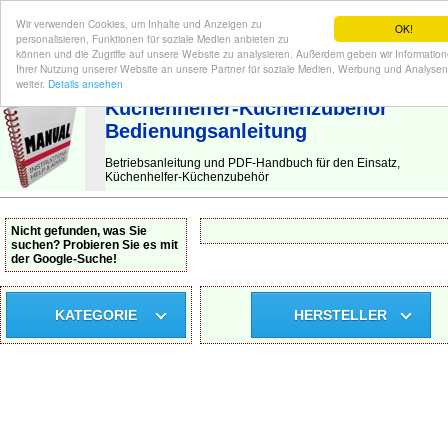
Wir verwenden Cookies, um Inhalte und Anzeigen zu
OK!
personalisieren, Funktionen für soziale Medien anbieten zu
können und die Zugriffe auf unsere Website zu analysieren. Außerdem geben wir Informatio
Ihrer Nutzung unserer Website an unsere Partner für soziale Medien, Werbung und Analysen
BEDIENUNGSANLEITUNG
| Hier finden Sie die deutsche Anleitung!
weiter.
Details ansehen
Küchenhelfer-Küchenzubehör
Bedienungsanleitung
Betriebsanleitung und PDF-Handbuch für den Einsatz,
Küchenhelfer-Küchenzubehör
Nicht gefunden, was Sie
suchen? Probieren Sie es mit
der Google-Suche!
KATEGORIE
HERSTELLER