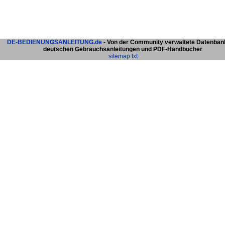
DE-BEDIENUNGSANLEITUNG.de
- Von der Community verwaltete Datenban
deutschen Gebrauchsanleitungen und PDF-Handbücher
sitemap.txt