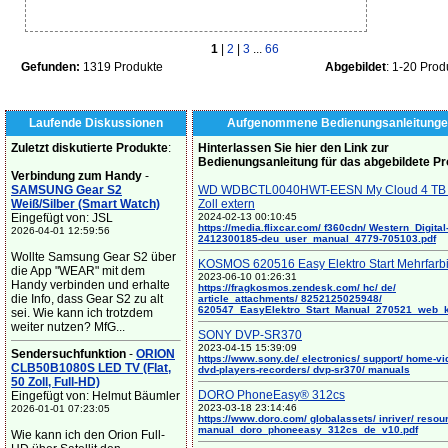
1
|
2
|
3
...
66
Gefunden:
1319 Produkte
Abgebildet
: 1-20 Prod
Laufende Diskussionen
Aufgenommene Bedienungsanleitunge
Zuletzt diskutierte Produkte
:
Hinterlassen Sie hier den Link zur
Bedienungsanleitung für das abgebildete P
Verbindung zum Handy
-
SAMSUNG Gear S2
WD WDBCTL0040HWT-EESN My Cloud 4 TB 
Weiß/Silber (Smart Watch)
Zoll extern
Eingefügt von: JSL
2024-02-13 00:10:45
https://media.flixcar.com/ f360cdn/ Western_Digital
2026-04-01 12:59:56
2412300185-deu_user_manual_4779-705103.pdf
Wollte Samsung Gear S2 über
KOSMOS 620516 Easy Elektro Start Mehrfarb
die App "WEAR" mit dem
2023-06-10 01:26:31
Handy verbinden und erhalte
https://fragkosmos.zendesk.com/ hc/ de/
die Info, dass Gear S2 zu alt
article_attachments/ 8252125025948/
620547_EasyElektro_Start_Manual_270521_web_
sei. Wie kann ich trotzdem
weiter nutzen? MfG...
SONY DVP-SR370
2023-04-15 15:39:09
Sendersuchfunktion
-
ORION
https://www.sony.de/ electronics/ support/ home-vi
CLB50B1080S LED TV (Flat,
dvd-players-recorders/ dvp-sr370/ manuals
50 Zoll, Full-HD)
DORO PhoneEasy® 312cs
Eingefügt von: Helmut Bäumler
2023-03-18 23:14:46
2026-01-01 07:23:05
https://www.doro.com/ globalassets/ inriver/ resou
manual_doro_phoneeasy_312cs_de_v10.pdf
Wie kann ich den Orion Full-