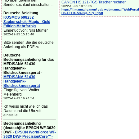
HD über Satellit den
CANON HS 121-TGS Taschenrechner
Sendersuchlauf einschalten...
2022-10-25 10:56:35
https://ij.manual.canon/ cal/ webmanual/ WebPortal/
Deutsche Anleitung
-
HS-121TGA%20(EXP)_P.pdf
KOSMOS 698232
Zauberschule Magic - Gold
Edition Mehrfarbig
Eingefügt von: Nils Münter
2025-12-25 15:15:40
Bitte senden Sie die deutsche
Anlwitung als PDF zu. ...
Deutsche
Bedienungsanleitung für das
MEDISANA 51430
Handgelenk-
Blutdruckmessgerät
-
MEDISANA 51430
Handgelenk-
Blutdruckmessgerät
Eingefügt von: Walter
Meienberg
2025-12-13 16:24:54
Ich weiss nicht wie ich das
Datum und die Uhrzeit
einstelle....
Bedienungsanleitung
(deutsch)für EPSON WF-3620
DWF
-
EPSON WorkForce WF-
3620 DWF PrecisionCore™-