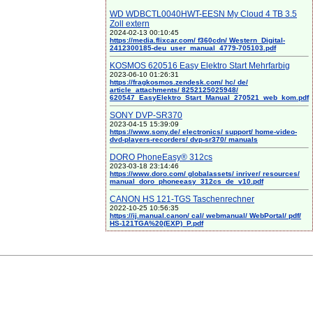
WD WDBCTL0040HWT-EESN My Cloud 4 TB 3.5
Zoll extern
2024-02-13 00:10:45
https://media.flixcar.com/ f360cdn/ Western_Digital-
2412300185-deu_user_manual_4779-705103.pdf
KOSMOS 620516 Easy Elektro Start Mehrfarbig
2023-06-10 01:26:31
https://fragkosmos.zendesk.com/ hc/ de/
article_attachments/ 8252125025948/
620547_EasyElektro_Start_Manual_270521_web_kom.pdf
SONY DVP-SR370
2023-04-15 15:39:09
https://www.sony.de/ electronics/ support/ home-video-
dvd-players-recorders/ dvp-sr370/ manuals
DORO PhoneEasy® 312cs
2023-03-18 23:14:46
https://www.doro.com/ globalassets/ inriver/ resources/
manual_doro_phoneeasy_312cs_de_v10.pdf
CANON HS 121-TGS Taschenrechner
2022-10-25 10:56:35
https://ij.manual.canon/ cal/ webmanual/ WebPortal/ pdf/
HS-121TGA%20(EXP)_P.pdf