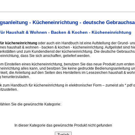
sanleitung - Kücheneinrichtung - deutsche Gebrauchsa
für Haushalt & Wohnen - Backen & Kochen - Kücheneinrichtung
für kücheneinrichtung
oder auch ein Handbuch ist eine Aufstellung der Grund- und
nes haushalt & wohnen - backen & kochen - kücheneinrichtung. Aufgelistet sind hi
erkstätten und zum Kundendienst der kücheneinrichtung. Die deutsche Gebrauchs
richtung, dass Sie sich anschaffen, geliefert werden.
m Einstellen eines kücheneinrichtung, benutzen Sie das neue Produkt zum ersten 
neinrichtung alles kann, und besitzen Sie keine gedruckte Bedienungsanleitung 
keit, die Anleitung auf den Seiten des Herstellers im Lesezeichen haushalt & woh
g herunterzuladen.
nk zum Handbuch für kücheneinrichtung in elektronischer Form – zumeist als *.pdf 
itzustellen.
Wählen Sie die gewünschte Kategorie:
In dieser Kategorie das gewünschte Produkt nicht gefunden