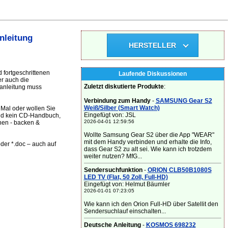
nleitung
HERSTELLER
 fortgeschrittenen
Laufende Diskussionen
er auch die
Zuletzt diskutierte Produkte
:
anleitung muss
Verbindung zum Handy
-
SAMSUNG Gear S2
Weiß/Silber (Smart Watch)
Mal oder wollen Sie
Eingefügt von: JSL
und kein CD-Handbuch,
2026-04-01 12:59:56
nen - backen &
Wollte Samsung Gear S2 über die App "WEAR"
mit dem Handy verbinden und erhalte die Info,
oder *.doc – auch auf
dass Gear S2 zu alt sei. Wie kann ich trotzdem
weiter nutzen? MfG...
Sendersuchfunktion
-
ORION CLB50B1080S
LED TV (Flat, 50 Zoll, Full-HD)
Eingefügt von: Helmut Bäumler
2026-01-01 07:23:05
Wie kann ich den Orion Full-HD über Satellit den
Sendersuchlauf einschalten...
Deutsche Anleitung
-
KOSMOS 698232