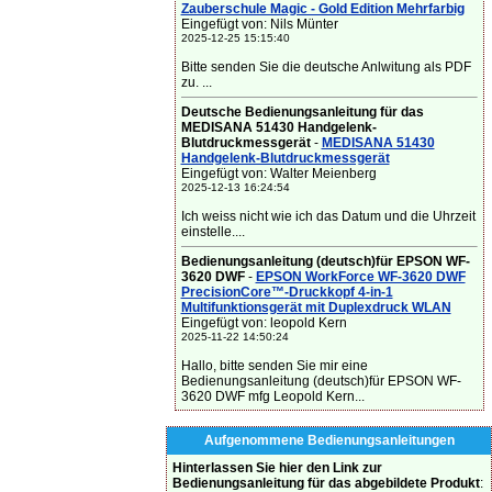
Zauberschule Magic - Gold Edition Mehrfarbig
Eingefügt von: Nils Münter
2025-12-25 15:15:40
Bitte senden Sie die deutsche Anlwitung als PDF
zu. ...
Deutsche Bedienungsanleitung für das
MEDISANA 51430 Handgelenk-
Blutdruckmessgerät
-
MEDISANA 51430
Handgelenk-Blutdruckmessgerät
Eingefügt von: Walter Meienberg
2025-12-13 16:24:54
Ich weiss nicht wie ich das Datum und die Uhrzeit
einstelle....
Bedienungsanleitung (deutsch)für EPSON WF-
3620 DWF
-
EPSON WorkForce WF-3620 DWF
PrecisionCore™-Druckkopf 4-in-1
Multifunktionsgerät mit Duplexdruck WLAN
Eingefügt von: leopold Kern
2025-11-22 14:50:24
Hallo, bitte senden Sie mir eine
Bedienungsanleitung (deutsch)für EPSON WF-
3620 DWF mfg Leopold Kern...
Aufgenommene Bedienungsanleitungen
Hinterlassen Sie hier den Link zur
Bedienungsanleitung für das abgebildete Produkt
: