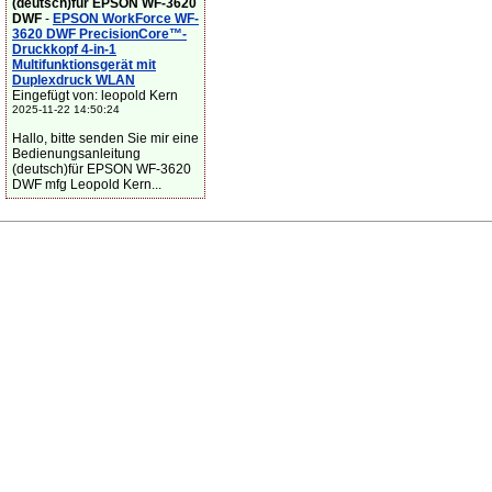
(deutsch)für EPSON WF-3620
DWF
-
EPSON WorkForce WF-
3620 DWF PrecisionCore™-
Druckkopf 4-in-1
Multifunktionsgerät mit
Duplexdruck WLAN
Eingefügt von: leopold Kern
2025-11-22 14:50:24
Hallo, bitte senden Sie mir eine
Bedienungsanleitung
(deutsch)für EPSON WF-3620
DWF mfg Leopold Kern...