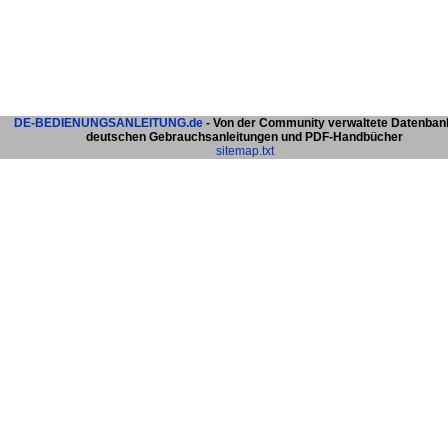
DE-BEDIENUNGSANLEITUNG.de
- Von der Community verwaltete Datenban
deutschen Gebrauchsanleitungen und PDF-Handbücher
sitemap.txt