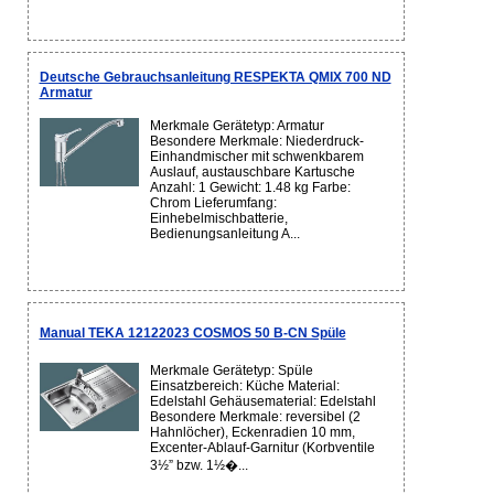
Deutsche Gebrauchsanleitung RESPEKTA QMIX 700 ND
Armatur
Merkmale Gerätetyp: Armatur
Besondere Merkmale: Niederdruck-
Einhandmischer mit schwenkbarem
Auslauf, austauschbare Kartusche
Anzahl: 1 Gewicht: 1.48 kg Farbe:
Chrom Lieferumfang:
Einhebelmischbatterie,
Bedienungsanleitung A...
Manual TEKA 12122023 COSMOS 50 B-CN Spüle
Merkmale Gerätetyp: Spüle
Einsatzbereich: Küche Material:
Edelstahl Gehäusematerial: Edelstahl
Besondere Merkmale: reversibel (2
Hahnlöcher), Eckenradien 10 mm,
Excenter-Ablauf-Garnitur (Korbventile
3½” bzw. 1½�...