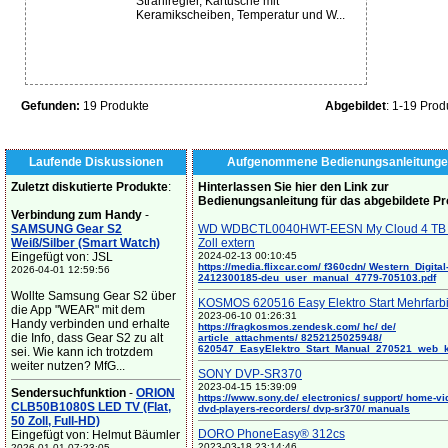
Strahlregler, Kartusche mit
Keramikscheiben, Temperatur und W...
Gefunden:
19 Produkte
Abgebildet
: 1-19 Prod
Laufende Diskussionen
Aufgenommene Bedienungsanleitunge
Zuletzt diskutierte Produkte
:
Hinterlassen Sie hier den Link zur
Bedienungsanleitung für das abgebildete P
Verbindung zum Handy
-
SAMSUNG Gear S2
WD WDBCTL0040HWT-EESN My Cloud 4 TB 
Weiß/Silber (Smart Watch)
Zoll extern
Eingefügt von: JSL
2024-02-13 00:10:45
https://media.flixcar.com/ f360cdn/ Western_Digital
2026-04-01 12:59:56
2412300185-deu_user_manual_4779-705103.pdf
Wollte Samsung Gear S2 über
KOSMOS 620516 Easy Elektro Start Mehrfarb
die App "WEAR" mit dem
2023-06-10 01:26:31
Handy verbinden und erhalte
https://fragkosmos.zendesk.com/ hc/ de/
die Info, dass Gear S2 zu alt
article_attachments/ 8252125025948/
620547_EasyElektro_Start_Manual_270521_web_
sei. Wie kann ich trotzdem
weiter nutzen? MfG...
SONY DVP-SR370
2023-04-15 15:39:09
Sendersuchfunktion
-
ORION
https://www.sony.de/ electronics/ support/ home-vi
CLB50B1080S LED TV (Flat,
dvd-players-recorders/ dvp-sr370/ manuals
50 Zoll, Full-HD)
DORO PhoneEasy® 312cs
Eingefügt von: Helmut Bäumler
2023-03-18 23:14:46
2026-01-01 07:23:05