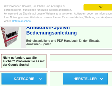
Wir verwenden Cookies, um Inhalte und Anzeigen zu
OK!
personalisieren, Funktionen für soziale Medien anbieten zu
können und die Zugriffe auf unsere Website zu analysieren. Außerdem geben wir Informatio
Ihrer Nutzung unserer Website an unsere Partner für soziale Medien, Werbung und Analysen
BEDIENUNGSANLEITUNG
| Hier finden Sie die deutsche Anleitung!
weiter.
Details ansehen
Armaturen-Spülen
Bedienungsanleitung
Betriebsanleitung und PDF-Handbuch für den Einsatz,
Armaturen-Spülen
Nicht gefunden, was Sie
suchen? Probieren Sie es mit
der Google-Suche!
KATEGORIE
HERSTELLER