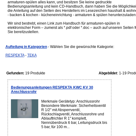
armaturen-spülen alles kann, und besitzen Sie keine gedruckte
Bedienungsanleitung und kein CD-Handbuch, dann haben Sie die Möglichkei
die Anleitung auf den Seiten des Herstellers im Lesezeichen haushalt & woh
- backen & kochen - kücheneinrichtung - armaturen & spülen herunterzuladen
Wir sind bestrebt, einen Link zum Handbuch für armaturen-spülen in
elektronischer Form – zumeist als *.pdf oder *.doc – auch auf unseren Seiten f
Sie bereitzustellen.
Aufteilung in Kategorien
- Wählen Sie die gewünschte Kategorie:
RESPEKTA
-
TEKA
Gefunden:
19 Produkte
Abgebildet
: 1-19 Prod
Bedienungsanleitungen RESPEKTA KWC KV 30
Anschlussrohr
Merkmale Gerätetyp: Anschlussrohr
Besondere Merkmale: Sicherheitsventil
R 1/2" mit Absperrventil,
Rückschlagventil, Anschlussrohre und
Ablauftrichter R 1" komplett,
Nennüberdruck 6 bar, Leitungsdruck bis
5 bar, für 100 m...