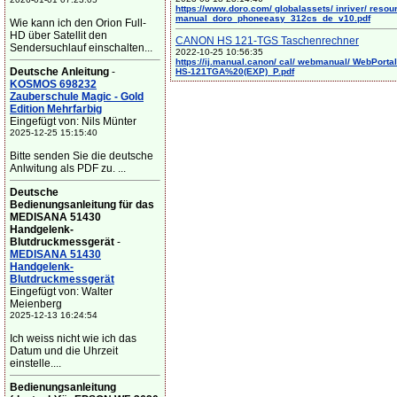
https://www.doro.com/ globalassets/ inriver/ resou
manual_doro_phoneeasy_312cs_de_v10.pdf
Wie kann ich den Orion Full-
HD über Satellit den
CANON HS 121-TGS Taschenrechner
Sendersuchlauf einschalten...
2022-10-25 10:56:35
https://ij.manual.canon/ cal/ webmanual/ WebPortal/
Deutsche Anleitung
-
HS-121TGA%20(EXP)_P.pdf
KOSMOS 698232
Zauberschule Magic - Gold
Edition Mehrfarbig
Eingefügt von: Nils Münter
2025-12-25 15:15:40
Bitte senden Sie die deutsche
Anlwitung als PDF zu. ...
Deutsche
Bedienungsanleitung für das
MEDISANA 51430
Handgelenk-
Blutdruckmessgerät
-
MEDISANA 51430
Handgelenk-
Blutdruckmessgerät
Eingefügt von: Walter
Meienberg
2025-12-13 16:24:54
Ich weiss nicht wie ich das
Datum und die Uhrzeit
einstelle....
Bedienungsanleitung