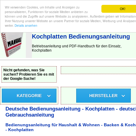
Wir verwenden Cookies, um Inhalte und Anzeigen zu
OK!
personalisieren, Funktionen für soziale Medien anbieten zu
können und die Zugriffe auf unsere Website zu analysieren. Außerdem geben wir Informatio
Ihrer Nutzung unserer Website an unsere Partner für soziale Medien, Werbung und Analysen
BEDIENUNGSANLEITUNG
| Hier finden Sie die deutsche Anleitung!
weiter.
Details ansehen
Kochplatten Bedienungsanleitung
Betriebsanleitung und PDF-Handbuch für den Einsatz,
Kochplatten
Nicht gefunden, was Sie
suchen? Probieren Sie es mit
der Google-Suche!
KATEGORIE
HERSTELLER
Deutsche Bedienungsanleitung - Kochplatten - deutsc
Gebrauchsanleitung
Bedienungsanleitung für Haushalt & Wohnen - Backen & Koc
- Kochplatten