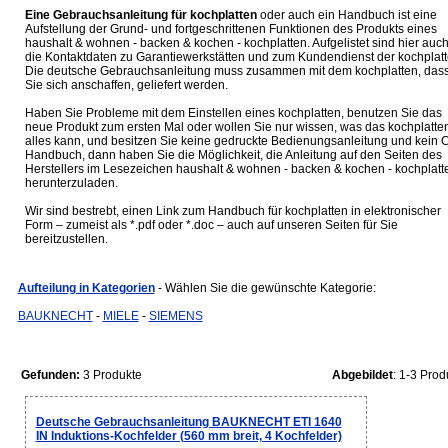
Eine Gebrauchsanleitung für kochplatten
oder auch ein Handbuch ist eine
Aufstellung der Grund- und fortgeschrittenen Funktionen des Produkts eines
haushalt & wohnen - backen & kochen - kochplatten. Aufgelistet sind hier auc
die Kontaktdaten zu Garantiewerkstätten und zum Kundendienst der kochplatt
Die deutsche Gebrauchsanleitung muss zusammen mit dem kochplatten, das
Sie sich anschaffen, geliefert werden.
Haben Sie Probleme mit dem Einstellen eines kochplatten, benutzen Sie das
neue Produkt zum ersten Mal oder wollen Sie nur wissen, was das kochplatte
alles kann, und besitzen Sie keine gedruckte Bedienungsanleitung und kein 
Handbuch, dann haben Sie die Möglichkeit, die Anleitung auf den Seiten des
Herstellers im Lesezeichen haushalt & wohnen - backen & kochen - kochplatt
herunterzuladen.
Wir sind bestrebt, einen Link zum Handbuch für kochplatten in elektronischer
Form – zumeist als *.pdf oder *.doc – auch auf unseren Seiten für Sie
bereitzustellen.
Aufteilung in Kategorien
- Wählen Sie die gewünschte Kategorie:
BAUKNECHT
-
MIELE
-
SIEMENS
Gefunden:
3 Produkte
Abgebildet
: 1-3 Prod
Deutsche Gebrauchsanleitung BAUKNECHT ETI 1640
IN Induktions-Kochfelder (560 mm breit, 4 Kochfelder)