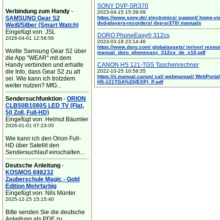
SONY DVP-SR370
Verbindung zum Handy
-
2023-04-15 15:39:09
SAMSUNG Gear S2
https://www.sony.de/ electronics/ support/ home-vi
dvd-players-recorders/ dvp-sr370/ manuals
Weiß/Silber (Smart Watch)
Eingefügt von: JSL
DORO PhoneEasy® 312cs
2026-04-01 12:59:56
2023-03-18 23:14:46
https://www.doro.com/ globalassets/ inriver/ resou
Wollte Samsung Gear S2 über
manual_doro_phoneeasy_312cs_de_v10.pdf
die App "WEAR" mit dem
Handy verbinden und erhalte
CANON HS 121-TGS Taschenrechner
die Info, dass Gear S2 zu alt
2022-10-25 10:56:35
https://ij.manual.canon/ cal/ webmanual/ WebPortal/
sei. Wie kann ich trotzdem
HS-121TGA%20(EXP)_P.pdf
weiter nutzen? MfG...
Sendersuchfunktion
-
ORION
CLB50B1080S LED TV (Flat,
50 Zoll, Full-HD)
Eingefügt von: Helmut Bäumler
2026-01-01 07:23:05
Wie kann ich den Orion Full-
HD über Satellit den
Sendersuchlauf einschalten...
Deutsche Anleitung
-
KOSMOS 698232
Zauberschule Magic - Gold
Edition Mehrfarbig
Eingefügt von: Nils Münter
2025-12-25 15:15:40
Bitte senden Sie die deutsche
Anlwitung als PDF zu. ...