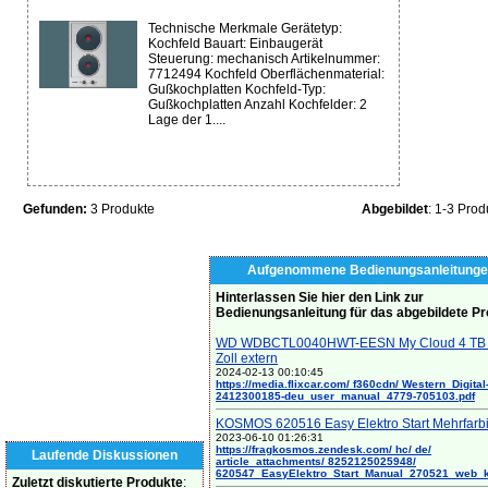
Technische Merkmale Gerätetyp:
Kochfeld Bauart: Einbaugerät
Steuerung: mechanisch Artikelnummer:
7712494 Kochfeld Oberflächenmaterial:
Gußkochplatten Kochfeld-Typ:
Gußkochplatten Anzahl Kochfelder: 2
Lage der 1....
Gefunden:
3 Produkte
Abgebildet
: 1-3 Prod
Aufgenommene Bedienungsanleitunge
Hinterlassen Sie hier den Link zur
Bedienungsanleitung für das abgebildete P
WD WDBCTL0040HWT-EESN My Cloud 4 TB 
Zoll extern
2024-02-13 00:10:45
https://media.flixcar.com/ f360cdn/ Western_Digital
2412300185-deu_user_manual_4779-705103.pdf
KOSMOS 620516 Easy Elektro Start Mehrfarb
2023-06-10 01:26:31
https://fragkosmos.zendesk.com/ hc/ de/
Laufende Diskussionen
article_attachments/ 8252125025948/
620547_EasyElektro_Start_Manual_270521_web_
Zuletzt diskutierte Produkte
: