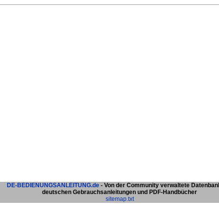
DE-BEDIENUNGSANLEITUNG.de
- Von der Community verwaltete Datenban
deutschen Gebrauchsanleitungen und PDF-Handbücher
sitemap.txt