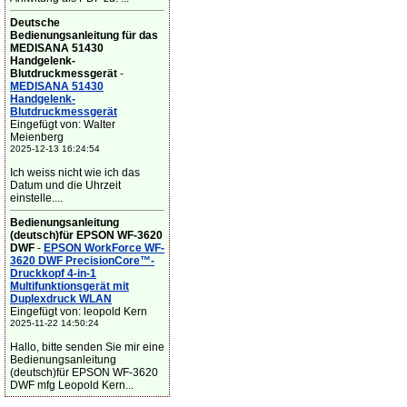
Deutsche
Bedienungsanleitung für das
MEDISANA 51430
Handgelenk-
Blutdruckmessgerät
-
MEDISANA 51430
Handgelenk-
Blutdruckmessgerät
Eingefügt von: Walter
Meienberg
2025-12-13 16:24:54
Ich weiss nicht wie ich das
Datum und die Uhrzeit
einstelle....
Bedienungsanleitung
(deutsch)für EPSON WF-3620
DWF
-
EPSON WorkForce WF-
3620 DWF PrecisionCore™-
Druckkopf 4-in-1
Multifunktionsgerät mit
Duplexdruck WLAN
Eingefügt von: leopold Kern
2025-11-22 14:50:24
Hallo, bitte senden Sie mir eine
Bedienungsanleitung
(deutsch)für EPSON WF-3620
DWF mfg Leopold Kern...