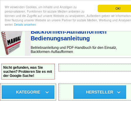
Wir verwenden Cookies, um Inhalte und Anzeigen zu
OK!
personalisieren, Funktionen für soziale Medien anbieten zu
können und die Zugriffe auf unsere Website zu analysieren. Außerdem geben wir Informatio
Ihrer Nutzung unserer Website an unsere Partner für soziale Medien, Werbung und Analysen
BEDIENUNGSANLEITUNG
| Hier finden Sie die deutsche Anleitung!
weiter.
Details ansehen
Backformen-Auflaufformen
Bedienungsanleitung
Betriebsanleitung und PDF-Handbuch für den Einsatz,
Backformen-Auflaufformen
Nicht gefunden, was Sie
suchen? Probieren Sie es mit
der Google-Suche!
KATEGORIE
HERSTELLER