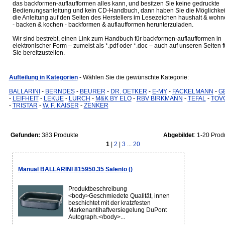
das backformen-auflaufformen alles kann, und besitzen Sie keine gedruckte
Bedienungsanleitung und kein CD-Handbuch, dann haben Sie die Möglichkei
die Anleitung auf den Seiten des Herstellers im Lesezeichen haushalt & woh
- backen & kochen - backformen & auflaufformen herunterzuladen.
Wir sind bestrebt, einen Link zum Handbuch für backformen-auflaufformen in
elektronischer Form – zumeist als *.pdf oder *.doc – auch auf unseren Seiten f
Sie bereitzustellen.
Aufteilung in Kategorien
- Wählen Sie die gewünschte Kategorie:
BALLARINI
-
BERNDES
-
BEURER
-
DR. OETKER
-
E-MY
-
FACKELMANN
-
G
-
LEIFHEIT
-
LEKUE
-
LURCH
-
M&K BY ELO
-
RBV BIRKMANN
-
TEFAL
-
TOV
-
TRISTAR
-
W. F. KAISER
-
ZENKER
Gefunden:
383 Produkte
Abgebildet
: 1-20 Prod
1
|
2
|
3
...
20
Manual BALLARINI 815950.35 Salento ()
Produktbeschreibung
<body>Geschmiedete Qualität, innen
beschichtet mit der kratzfesten
Markenantihaftversiegelung DuPont
Autograph.</body>...