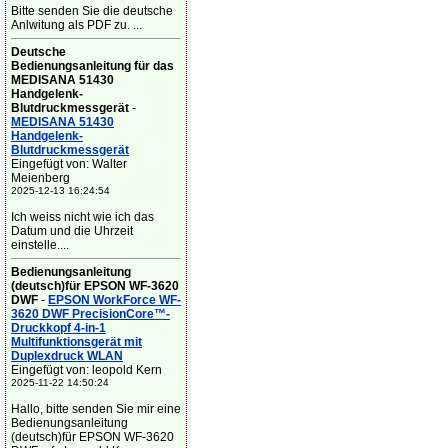
Bitte senden Sie die deutsche
Anlwitung als PDF zu. ...
Deutsche
Bedienungsanleitung für das
MEDISANA 51430
Handgelenk-
Blutdruckmessgerät
-
MEDISANA 51430
Handgelenk-
Blutdruckmessgerät
Eingefügt von: Walter
Meienberg
2025-12-13 16:24:54
Ich weiss nicht wie ich das
Datum und die Uhrzeit
einstelle....
Bedienungsanleitung
(deutsch)für EPSON WF-3620
DWF
-
EPSON WorkForce WF-
3620 DWF PrecisionCore™-
Druckkopf 4-in-1
Multifunktionsgerät mit
Duplexdruck WLAN
Eingefügt von: leopold Kern
2025-11-22 14:50:24
Hallo, bitte senden Sie mir eine
Bedienungsanleitung
(deutsch)für EPSON WF-3620