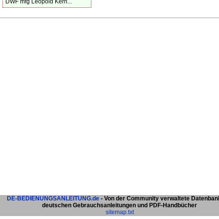
DWF mfg Leopold Kern...
DE-BEDIENUNGSANLEITUNG.de
- Von der Community verwaltete Datenban
deutschen Gebrauchsanleitungen und PDF-Handbücher
sitemap.txt