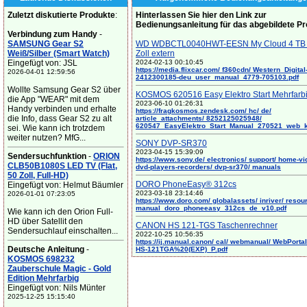
Zuletzt diskutierte Produkte
:
Hinterlassen Sie hier den Link zur
Bedienungsanleitung für das abgebildete P
Verbindung zum Handy
-
SAMSUNG Gear S2
WD WDBCTL0040HWT-EESN My Cloud 4 TB 
Weiß/Silber (Smart Watch)
Zoll extern
Eingefügt von: JSL
2024-02-13 00:10:45
https://media.flixcar.com/ f360cdn/ Western_Digital
2026-04-01 12:59:56
2412300185-deu_user_manual_4779-705103.pdf
Wollte Samsung Gear S2 über
KOSMOS 620516 Easy Elektro Start Mehrfarb
die App "WEAR" mit dem
2023-06-10 01:26:31
Handy verbinden und erhalte
https://fragkosmos.zendesk.com/ hc/ de/
die Info, dass Gear S2 zu alt
article_attachments/ 8252125025948/
620547_EasyElektro_Start_Manual_270521_web_
sei. Wie kann ich trotzdem
weiter nutzen? MfG...
SONY DVP-SR370
2023-04-15 15:39:09
Sendersuchfunktion
-
ORION
https://www.sony.de/ electronics/ support/ home-vi
CLB50B1080S LED TV (Flat,
dvd-players-recorders/ dvp-sr370/ manuals
50 Zoll, Full-HD)
DORO PhoneEasy® 312cs
Eingefügt von: Helmut Bäumler
2023-03-18 23:14:46
2026-01-01 07:23:05
https://www.doro.com/ globalassets/ inriver/ resou
manual_doro_phoneeasy_312cs_de_v10.pdf
Wie kann ich den Orion Full-
HD über Satellit den
CANON HS 121-TGS Taschenrechner
Sendersuchlauf einschalten...
2022-10-25 10:56:35
https://ij.manual.canon/ cal/ webmanual/ WebPortal/
Deutsche Anleitung
-
HS-121TGA%20(EXP)_P.pdf
KOSMOS 698232
Zauberschule Magic - Gold
Edition Mehrfarbig
Eingefügt von: Nils Münter
2025-12-25 15:15:40