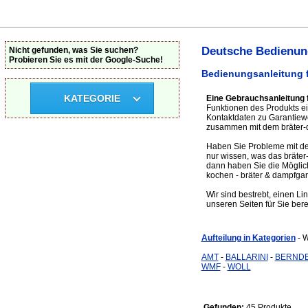
Deutsche Bedienung
Nicht gefunden, was Sie suchen?
Probieren Sie es mit der Google-Suche!
Bedienungsanleitung f
KATEGORIE
Eine Gebrauchsanleitung 
Funktionen des Produkts ei
Kontaktdaten zu Garantiew
zusammen mit dem bräter-da
Haben Sie Probleme mit dem
nur wissen, was das bräte
dann haben Sie die Möglich
kochen - bräter & dampfgar
Wir sind bestrebt, einen Li
unseren Seiten für Sie bere
Aufteilung in Kategorien
- 
AMT
-
BALLARINI
-
BERND
WMF
-
WOLL
Gefunden:
45 Produkte