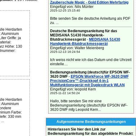
Zauberschule Magic - Gold Edition Mehrfarbig
Eingefügt von: Nils Münter
2025-12-25 15:15:40
Bitte senden Sie die deutsche Anlwitung als PDF
zu. ...
lle Herdarten
Deutsche Bedienungsanleitung für das
l: Aluminium
MEDISANA 51430 Handgelenk-
er Griffe: ja
Blutdruckmessgerät
-
MEDISANA 51430
terial:
Handgelenk-Blutdruckmessgerät
rz Höhe: 130
Eingefügt von: Walter Meienberg
elnummer:
2025-12-13 16:24:54
Ich weiss nicht wie ich das Datum und die Uhrzeit
einstelle....
Bedienungsanleitung (deutsch)für EPSON WF-
3620 DWF
-
EPSON WorkForce WF-3620 DWF
PrecisionCore™-Druckkopf 4-in-1
Multifunktionsgerät mit Duplexdruck WLAN
Eingefügt von: leopold Kern
2025-11-22 14:50:24
lle Herdarten
Hallo, bitte senden Sie mir eine
l: Aluminium
Bedienungsanleitung (deutsch)für EPSON WF-
sondere
3620 DWF mfg Leopold Kern...
minium Farbe:
iefe: 330 mm
...
Aufgenommene Bedienungsanleitungen
Hinterlassen Sie hier den Link zur
Bedienungsanleitung für das abgebildete Produkt
: