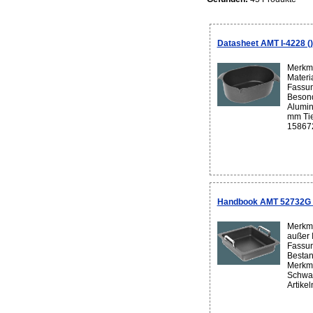
Datasheet AMT I-4228 ()
Merkma
Materi
Fassun
Besond
Alumin
mm Tie
158672
Handbook AMT 52732G 
Merkma
außer 
Fassun
Bestan
Merkma
Schwar
Artikeln