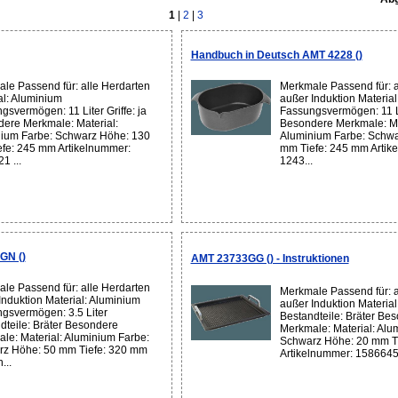
1
|
2
|
3
Handbuch in Deutsch AMT 4228 ()
le Passend für: alle Herdarten
Merkmale Passend für: a
al: Aluminium
außer Induktion Materia
gsvermögen: 11 Liter Griffe: ja
Fassungsvermögen: 11 Lit
ere Merkmale: Material:
Besondere Merkmale: Ma
ium Farbe: Schwarz Höhe: 130
Aluminium Farbe: Schwa
fe: 245 mm Artikelnummer:
mm Tiefe: 245 mm Artik
1 ...
1243...
GN ()
AMT 23733GG () - Instruktionen
le Passend für: alle Herdarten
Merkmale Passend für: a
Induktion Material: Aluminium
außer Induktion Materia
gsvermögen: 3.5 Liter
Bestandteile: Bräter Be
dteile: Bräter Besondere
Merkmale: Material: Alu
le: Material: Aluminium Farbe:
Schwarz Höhe: 20 mm T
z Höhe: 50 mm Tiefe: 320 mm
Artikelnummer: 1586645 
...