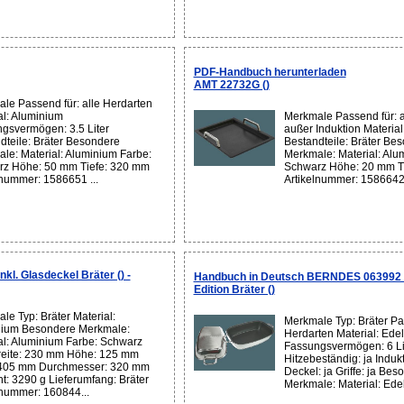
PDF-Handbuch herunterladen
AMT 22732G ()
le Passend für: alle Herdarten
al: Aluminium
Merkmale Passend für: a
gsvermögen: 3.5 Liter
außer Induktion Materia
dteile: Bräter Besondere
Bestandteile: Bräter Be
le: Material: Aluminium Farbe:
Merkmale: Material: Alu
z Höhe: 50 mm Tiefe: 320 mm
Schwarz Höhe: 20 mm T
lnummer: 1586651 ...
Artikelnummer: 1586642 
l. Glasdeckel Bräter () -
Handbuch in Deutsch BERNDES 063992 I
Edition Bräter ()
le Typ: Bräter Material:
Merkmale Typ: Bräter Pas
ium Besondere Merkmale:
Herdarten Material: Edel
al: Aluminium Farbe: Schwarz
Fassungsvermögen: 6 Li
reite: 230 mm Höhe: 125 mm
Hitzebeständig: ja Indukt
 405 mm Durchmesser: 320 mm
Deckel: ja Griffe: ja Bes
t: 3290 g Lieferumfang: Bräter
Merkmale: Material: Edels
lnummer: 160844...