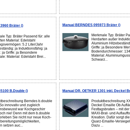
Manual BERNDES 095973 Bräter ()
960 Bräter ()
Merkmale Typ: Bräter Pas
le Typ: Bräter Passend für: alle
Herdarten außer Induktio
ten Material: Edelstahl
Aluminium Hitzebeständig
gsvermögen: 5.2 Liter/Jahr
Griffe: ja Besondere Me
ständig: ja Induktionsfähig: ja
Bodendurchmesser: 134
 ja Griffe: ja Besondere
Material: Aluminiumguss
e: Material: Edelstahl Brei...
Schwarz...
100 B.Double ()
Manual DR. OETKER 1301 inkl. Deckel Brä
tbeschreibung Berndes b.double
Produktbeschreibung XX
So innovativ und zugleich
Deckel Emaille Ob Auflä
ionsbewusst war Kochgeschirr
Festtagsbraten – mit der
och nie! Denn mit dem b.double
MAXI-Brat- und Auflauffo
erleben Sie nicht nur neue Koch-
Kreation. Dafür sorgt di
bereitungsmöglichkeiten,
Quarz-Emaille-Versiege
n setzen auc...
Dazu ...