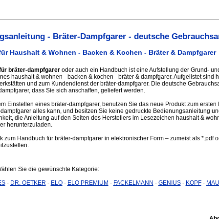
sanleitung - Bräter-Dampfgarer - deutsche Gebrauchsa
ür Haushalt & Wohnen - Backen & Kochen - Bräter & Dampfgarer
für bräter-dampfgarer
oder auch ein Handbuch ist eine Aufstellung der Grund- und
nes haushalt & wohnen - backen & kochen - bräter & dampfgarer. Aufgelistet sind h
erkstätten und zum Kundendienst der bräter-dampfgarer. Die deutsche Gebrauchs
mpfgarer, dass Sie sich anschaffen, geliefert werden.
 Einstellen eines bräter-dampfgarer, benutzen Sie das neue Produkt zum ersten 
r-dampfgarer alles kann, und besitzen Sie keine gedruckte Bedienungsanleitung 
keit, die Anleitung auf den Seiten des Herstellers im Lesezeichen haushalt & woh
er herunterzuladen.
nk zum Handbuch für bräter-dampfgarer in elektronischer Form – zumeist als *.pdf o
itzustellen.
Wählen Sie die gewünschte Kategorie:
ES
-
DR. OETKER
-
ELO
-
ELO PREMIUM
-
FACKELMANN
-
GENIUS
-
KOPF
-
MAU
Abg