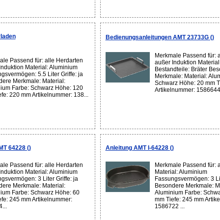
laden
Bedienungsanleitungen AMT 23733G ()
Merkmale Passend für: a
le Passend für: alle Herdarten
außer Induktion Materia
Induktion Material: Aluminium
Bestandteile: Bräter Be
gsvermögen: 5.5 Liter Griffe: ja
Merkmale: Material: Alu
ere Merkmale: Material:
Schwarz Höhe: 20 mm T
ium Farbe: Schwarz Höhe: 120
Artikelnummer: 1586644 
fe: 220 mm Artikelnummer: 138...
T 64228 ()
Anleitung AMT I-64228 ()
le Passend für: alle Herdarten
Merkmale Passend für: a
Induktion Material: Aluminium
Material: Aluminium
gsvermögen: 3 Liter Griffe: ja
Fassungsvermögen: 3 Lite
ere Merkmale: Material:
Besondere Merkmale: Ma
ium Farbe: Schwarz Höhe: 60
Aluminium Farbe: Schwa
fe: 245 mm Artikelnummer:
mm Tiefe: 245 mm Artik
...
1586722 ...