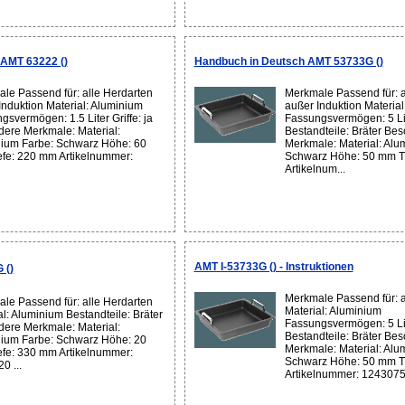
AMT 63222 ()
Handbuch in Deutsch AMT 53733G ()
le Passend für: alle Herdarten
Merkmale Passend für: a
Induktion Material: Aluminium
außer Induktion Materia
gsvermögen: 1.5 Liter Griffe: ja
Fassungsvermögen: 5 Li
ere Merkmale: Material:
Bestandteile: Bräter Be
ium Farbe: Schwarz Höhe: 60
Merkmale: Material: Alu
fe: 220 mm Artikelnummer:
Schwarz Höhe: 50 mm T
Artikelnum...
AMT I-53733G () - Instruktionen
 ()
Merkmale Passend für: a
le Passend für: alle Herdarten
Material: Aluminium
al: Aluminium Bestandteile: Bräter
Fassungsvermögen: 5 Li
ere Merkmale: Material:
Bestandteile: Bräter Be
ium Farbe: Schwarz Höhe: 20
Merkmale: Material: Alu
fe: 330 mm Artikelnummer:
Schwarz Höhe: 50 mm T
0 ...
Artikelnummer: 1243075 