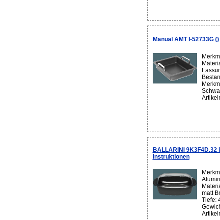
Manual AMT I-52733G ()
Merkma
Materi
Fassun
Bestan
Merkma
Schwar
Artike
BALLARINI 9K3F4D.32 ink
Instruktionen
Merkma
Alumin
Materi
matt B
Tiefe:
Gewich
Artike