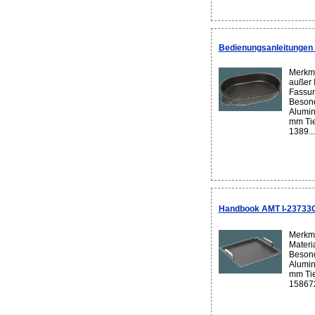
Bedienungsanleitungen 
Merkma
außer 
Fassun
Besond
Alumin
mm Tie
1389...
Handbook AMT I-23733G
Merkma
Materi
Besond
Alumin
mm Tie
158672