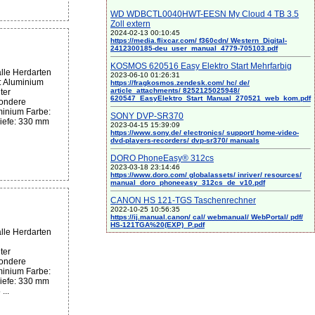
WD WDBCTL0040HWT-EESN My Cloud 4 TB 3.5
Zoll extern
2024-02-13 00:10:45
https://media.flixcar.com/ f360cdn/ Western_Digital-
2412300185-deu_user_manual_4779-705103.pdf
KOSMOS 620516 Easy Elektro Start Mehrfarbig
lle Herdarten
2023-06-10 01:26:31
l: Aluminium
https://fragkosmos.zendesk.com/ hc/ de/
article_attachments/ 8252125025948/
ter
620547_EasyElektro_Start_Manual_270521_web_kom.pdf
sondere
minium Farbe:
SONY DVP-SR370
iefe: 330 mm
2023-04-15 15:39:09
https://www.sony.de/ electronics/ support/ home-video-
dvd-players-recorders/ dvp-sr370/ manuals
DORO PhoneEasy® 312cs
2023-03-18 23:14:46
https://www.doro.com/ globalassets/ inriver/ resources/
manual_doro_phoneeasy_312cs_de_v10.pdf
CANON HS 121-TGS Taschenrechner
2022-10-25 10:56:35
https://ij.manual.canon/ cal/ webmanual/ WebPortal/ pdf/
HS-121TGA%20(EXP)_P.pdf
lle Herdarten
ter
sondere
minium Farbe:
iefe: 330 mm
...