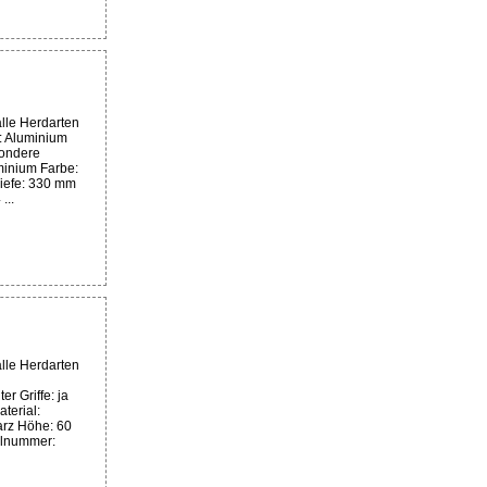
lle Herdarten
l: Aluminium
sondere
minium Farbe:
iefe: 330 mm
...
lle Herdarten
r Griffe: ja
terial:
rz Höhe: 60
elnummer: