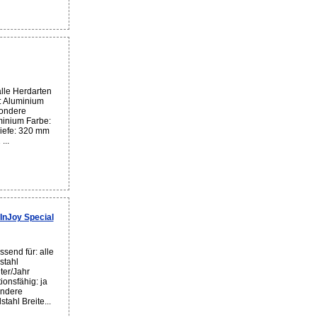
lle Herdarten
l: Aluminium
sondere
minium Farbe:
iefe: 320 mm
...
nJoy Special
send für: alle
stahl
ter/Jahr
ionsfähig: ja
ondere
tahl Breite...