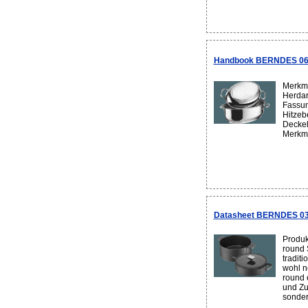
Handbook BERNDES 063
Merkma
Herdar
Fassun
Hitzebe
Deckel:
Merkmal
Datasheet BERNDES 035
Produk
round 
tradit
wohl n
round 
und Zu
sonder