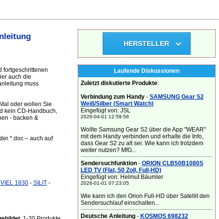
nleitung
HERSTELLER
 fortgeschrittenen
Laufende Diskussionen
ier auch die
Zuletzt diskutierte Produkte
:
anleitung muss
Verbindung zum Handy
-
SAMSUNG Gear S2
Weiß/Silber (Smart Watch)
Mal oder wollen Sie
Eingefügt von: JSL
und kein CD-Handbuch,
2026-04-01 12:59:56
nen - backen &
Wollte Samsung Gear S2 über die App "WEAR"
mit dem Handy verbinden und erhalte die Info,
der *.doc – auch auf
dass Gear S2 zu alt sei. Wie kann ich trotzdem
weiter nutzen? MfG...
Sendersuchfunktion
-
ORION CLB50B1080S
LED TV (Flat, 50 Zoll, Full-HD)
Eingefügt von: Helmut Bäumler
VIEL 1830
-
SILIT
-
2026-01-01 07:23:05
Wie kann ich den Orion Full-HD über Satellit den
Sendersuchlauf einschalten...
Deutsche Anleitung
-
KOSMOS 698232
ebildet
: 1-20 Produkte