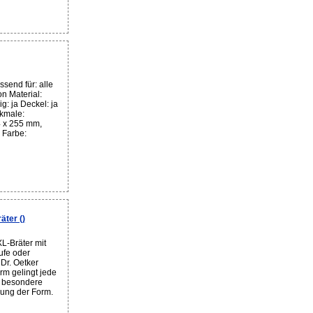
send für: alle
n Material:
: ja Deckel: ja
rkmale:
 x 255 mm,
 Farbe:
ter ()
L-Bräter mit
ufe oder
 Dr. Oetker
rm gelingt jede
e besondere
lung der Form.