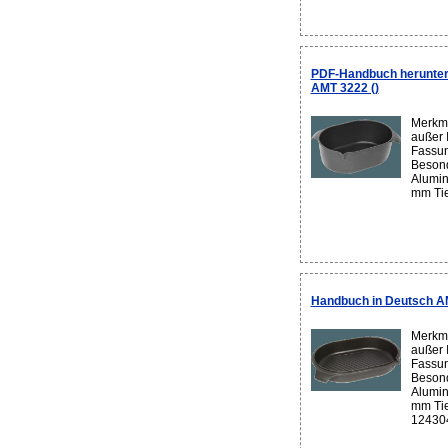
PDF-Handbuch herunter
AMT 3222 ()
Merkma
außer 
Fassun
Besond
Alumin
mm Tie
Handbuch in Deutsch AM
Merkma
außer 
Fassun
Besond
Alumin
mm Tie
124304