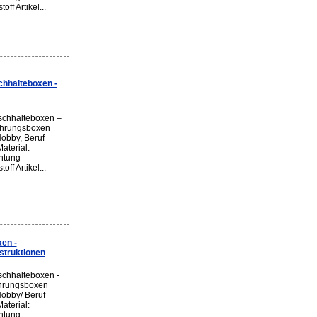
ff Artikel...
hhalteboxen -
schhalteboxen –
ahrungsboxen
Hobby, Beruf
aterial:
chtung
ff Artikel...
en -
struktionen
schhalteboxen -
ahrungsboxen
Hobby/ Beruf
aterial:
chtung