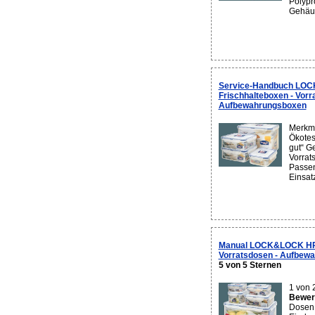
Polypr
Gehäuse
Service-Handbuch LO
Frischhalteboxen - Vorr
Aufbewahrungsboxen
Merkma
Ökotes
gut“ G
Vorrat
Passen
Einsatz
Manual LOCK&LOCK HPL
Vorratsdosen - Aufbew
5 von 5 Sternen
1 von 
Bewert
Dosen 