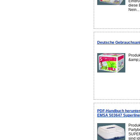
Eindru
diese 
Nein...
Deutsche Gebrauchsanle
Produk
&amp;
PDF-Handbuch herunter
EMSA 503647 Superline 
Produ
Partyb
SUPERL
sind i