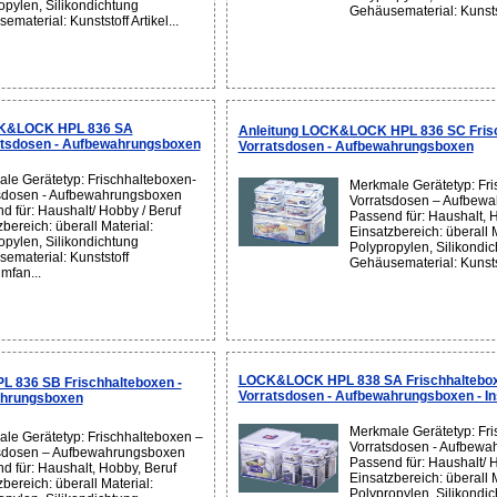
opylen, Silikondichtung
Gehäusematerial: Kunststo
material: Kunststoff Artikel...
CK&LOCK HPL 836 SA
Anleitung LOCK&LOCK HPL 836 SC Frisc
atsdosen - Aufbewahrungsboxen
Vorratsdosen - Aufbewahrungsboxen
le Gerätetyp: Frischhalteboxen-
Merkmale Gerätetyp: Fri
sdosen - Aufbewahrungsboxen
Vorratsdosen – Aufbew
d für: Haushalt/ Hobby / Beruf
Passend für: Haushalt, 
bereich: überall Material:
Einsatzbereich: überall M
opylen, Silikondichtung
Polypropylen, Silikondi
ematerial: Kunststoff
Gehäusematerial: Kunststo
mfan...
LOCK&LOCK HPL 838 SA Frischhaltebox
836 SB Frischhalteboxen -
Vorratsdosen - Aufbewahrungsboxen - In
ahrungsboxen
Merkmale Gerätetyp: Fri
le Gerätetyp: Frischhalteboxen –
Vorratsdosen - Aufbew
sdosen – Aufbewahrungsboxen
Passend für: Haushalt/ 
d für: Haushalt, Hobby, Beruf
Einsatzbereich: überall M
bereich: überall Material:
Polypropylen, Silikondi