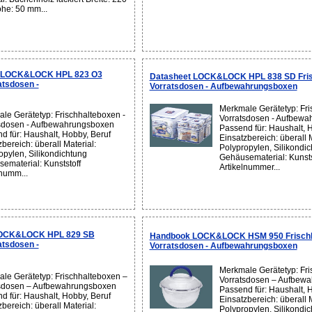
e: 50 mm...
n LOCK&LOCK HPL 823 O3
Datasheet LOCK&LOCK HPL 838 SD Fris
atsdosen -
Vorratsdosen - Aufbewahrungsboxen
Merkmale Gerätetyp: Fri
le Gerätetyp: Frischhalteboxen -
Vorratsdosen - Aufbew
sdosen - Aufbewahrungsboxen
Passend für: Haushalt, 
d für: Haushalt, Hobby, Beruf
Einsatzbereich: überall M
bereich: überall Material:
Polypropylen, Silikondi
opylen, Silikondichtung
Gehäusematerial: Kunsts
ematerial: Kunststoff
Artikelnummer...
lnumm...
LOCK&LOCK HPL 829 SB
Handbook LOCK&LOCK HSM 950 Frischh
atsdosen -
Vorratsdosen - Aufbewahrungsboxen
Merkmale Gerätetyp: Fri
le Gerätetyp: Frischhalteboxen –
Vorratsdosen – Aufbew
sdosen – Aufbewahrungsboxen
Passend für: Haushalt, 
d für: Haushalt, Hobby, Beruf
Einsatzbereich: überall M
bereich: überall Material:
Polypropylen, Silikondi