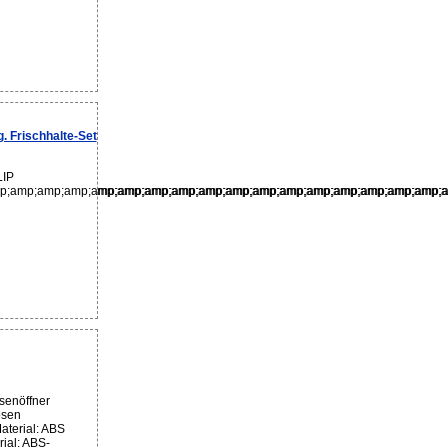
. Frischhalte-Set
LIP
;amp;amp;amp;amp;amp;amp;amp;amp;amp;amp;amp;amp;amp;amp;amp;amp;am
p;amp;amp;amp;amp;amp;amp;amp;amp;amp;amp;amp;amp;amp;amp;amp;amp;a
senöffner
osen
aterial: ABS
ial: ABS-