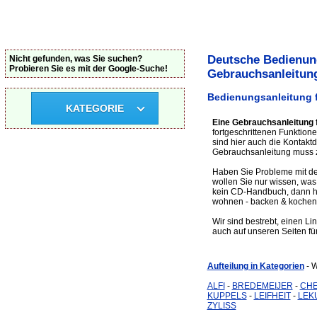
Deutsche Bedienung
Nicht gefunden, was Sie suchen?
Probieren Sie es mit der Google-Suche!
Gebrauchsanleitun
Bedienungsanleitung f
KATEGORIE
Eine Gebrauchsanleitung f
fortgeschrittenen Funktion
sind hier auch die Kontakt
Gebrauchsanleitung muss zu
Haben Sie Probleme mit dem
wollen Sie nur wissen, was
kein CD-Handbuch, dann hab
wohnen - backen & kochen -
Wir sind bestrebt, einen Li
auch auf unseren Seiten für
Aufteilung in Kategorien
- 
ALFI
-
BREDEMEIJER
-
CH
KUPPELS
-
LEIFHEIT
-
LEK
ZYLISS