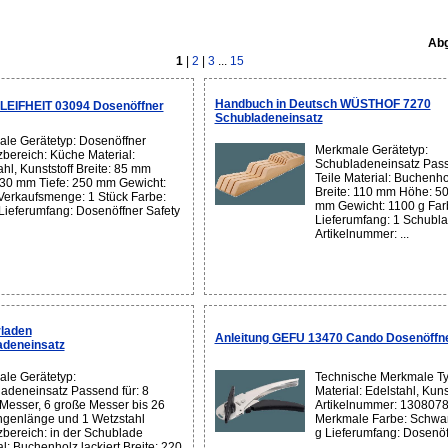
Abg
1
|
2
|
3
...
15
Handbuch in Deutsch WÜSTHOF 7270
 LEIFHEIT 03094 Dosenöffner
Schubladeneinsatz
le Gerätetyp: Dosenöffner
Merkmale Gerätetyp:
zbereich: Küche Material:
Schubladeneinsatz Passe
ahl, Kunststoff Breite: 85 mm
Teile Material: Buchenhol
30 mm Tiefe: 250 mm Gewicht:
Breite: 110 mm Höhe: 50
Verkaufsmenge: 1 Stück Farbe:
mm Gewicht: 1100 g Far
 Lieferumfang: Dosenöffner Safety
Lieferumfang: 1 Schubl
Artikelnummer: ...
laden
Anleitung GEFU 13470 Cando Dosenöffn
deneinsatz
le Gerätetyp:
Technische Merkmale Ty
adeneinsatz Passend für: 8
Material: Edelstahl, Kuns
 Messer, 6 große Messer bis 26
Artikelnummer: 1308078
ngenlänge und 1 Wetzstahl
Merkmale Farbe: Schwar
zbereich: in der Schublade
g Lieferumfang: Dosenöf
l: Buchenholz lackiert Breite: 220