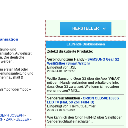
HERSTELLER
anisation
Laufende Diskussionen
Grund- und
Zuletzt diskutierte Produkte
:
isation. Aufgelistet
on. Die deutsche
Verbindung zum Handy
-
SAMSUNG Gear S2
t werden.
Weiß/Silber (Smart Watch)
Eingefügt von: JSL
um ersten Mal oder
2026-04-01 12:59:56
dienungsanleitung und
chen haushalt &
Wollte Samsung Gear S2 über die App "WEAR"
mit dem Handy verbinden und erhalte die Info,
dass Gear S2 zu alt sei. Wie kann ich trotzdem
ls *.pdf oder *.doc –
weiter nutzen? MfG...
Sendersuchfunktion
-
ORION CLB50B1080S
LED TV (Flat, 50 Zoll, Full-HD)
Eingefügt von: Helmut Bäumler
2026-01-01 07:23:05
SEPH JOSEPH
-
Wie kann ich den Orion Full-HD über Satellit den
OF
-
ZAK!
-
ZELLER
-
Sendersuchlauf einschalten...