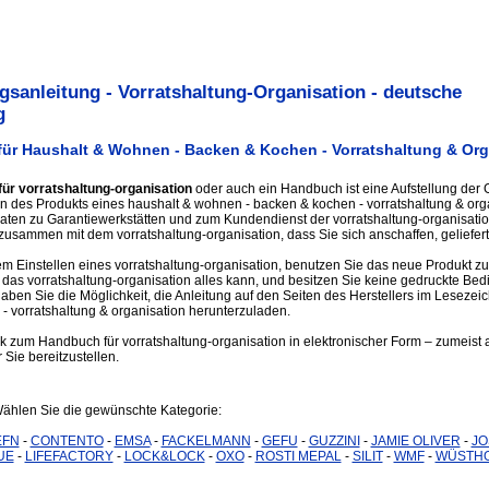
sanleitung - Vorratshaltung-Organisation - deutsche
g
ür Haushalt & Wohnen - Backen & Kochen - Vorratshaltung & Org
ür vorratshaltung-organisation
oder auch ein Handbuch ist eine Aufstellung der 
en des Produkts eines haushalt & wohnen - backen & kochen - vorratshaltung & organ
daten zu Garantiewerkstätten und zum Kundendienst der vorratshaltung-organisati
sammen mit dem vorratshaltung-organisation, dass Sie sich anschaffen, geliefer
 Einstellen eines vorratshaltung-organisation, benutzen Sie das neue Produkt z
 das vorratshaltung-organisation alles kann, und besitzen Sie keine gedruckte Be
en Sie die Möglichkeit, die Anleitung auf den Seiten des Herstellers im Lesezei
 vorratshaltung & organisation herunterzuladen.
nk zum Handbuch für vorratshaltung-organisation in elektronischer Form – zumeist a
 Sie bereitzustellen.
Wählen Sie die gewünschte Kategorie:
EFN
-
CONTENTO
-
EMSA
-
FACKELMANN
-
GEFU
-
GUZZINI
-
JAMIE OLIVER
-
JO
UE
-
LIFEFACTORY
-
LOCK&LOCK
-
OXO
-
ROSTI MEPAL
-
SILIT
-
WMF
-
WÜSTH