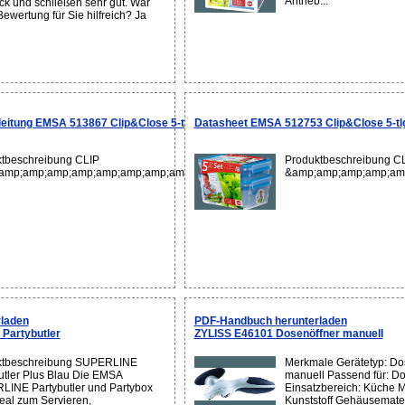
Antrieb...
ck und schließen sehr gut. War
Bewertung für Sie hilfreich? Ja
itung EMSA 513867 Clip&Close 5-tlg. Frischhalte-Set
Datasheet EMSA 512753 Clip&Close 5-tlg
tbeschreibung CLIP
Produktbeschreibung C
amp;amp;amp;amp;amp;amp;amp;amp;amp;amp;amp;amp;amp;amp;amp;amp;amp
&amp;amp;amp;amp;am
laden
PDF-Handbuch herunterladen
Partybutler
ZYLISS E46101 Dosenöffner manuell
ktbeschreibung SUPERLINE
Merkmale Gerätetyp: Do
utler Plus Blau Die EMSA
manuell Passend für: D
INE Partybutler und Partybox
Einsatzbereich: Küche M
deal zum Servieren,
Kunststoff Gehäusemater