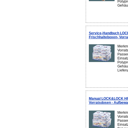
Polypr
Gehäuse
Service-Handbuch LO
Frischhalteboxen- Vorr
Merkma
Vorrat
Passen
Einsatz
Polypr
Gehäus
Lieferu
Manual LOCK&LOCK HPL 
Vorratsdosen - Aufbew
Merkma
Vorrat
Passen
Einsatz