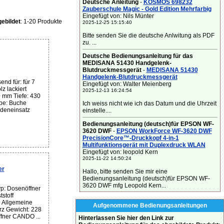
Deutsche Anleitung
-
KOSMOS 698232
Zauberschule Magic - Gold Edition Mehrfarbig
Eingefügt von: Nils Münter
ebildet
: 1-20 Produkte
2025-12-25 15:15:40
Bitte senden Sie die deutsche Anlwitung als PDF
zu. ...
Deutsche Bedienungsanleitung für das
MEDISANA 51430 Handgelenk-
Blutdruckmessgerät
-
MEDISANA 51430
Handgelenk-Blutdruckmessgerät
nd für: für 7
Eingefügt von: Walter Meienberg
z lackiert
2025-12-13 16:24:54
 mm Tiefe: 430
be: Buche
Ich weiss nicht wie ich das Datum und die Uhrzeit
adeneinsatz
einstelle....
Bedienungsanleitung (deutsch)für EPSON WF-
3620 DWF
-
EPSON WorkForce WF-3620 DWF
PrecisionCore™-Druckkopf 4-in-1
Multifunktionsgerät mit Duplexdruck WLAN
Eingefügt von: leopold Kern
2025-11-22 14:50:24
er
Hallo, bitte senden Sie mir eine
Bedienungsanleitung (deutsch)für EPSON WF-
3620 DWF mfg Leopold Kern...
p: Dosenöffner
tstoff
 Allgemeine
Aufgenommene Bedienungsanleitungen
z Gewicht: 228
fner CANDO ...
Hinterlassen Sie hier den Link zur