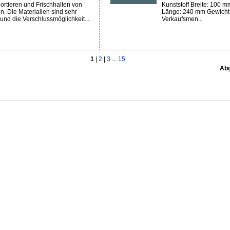
ortieren und Frischhalten von
Kunststoff Breite: 100 m
n. Die Materialien sind sehr
Länge: 240 mm Gewicht:
 und die Verschlussmöglichkeit...
Verkaufsmen...
1
|
2
|
3
...
15
Abg