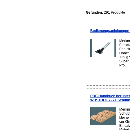
Gefunden:
291 Produkte
Bedienungsanleitungen
Merkma
Einsat
Edelst
Höhe: 
129 g 
Silber
Pro...
PDF-Handbuch herunter
WÜSTHOF 7271 Schubla
Merkma
Schubl
kleine
cm Kli
Einsat
Materia