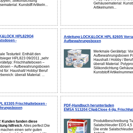
opylen, Silikondichtung
Gehäusematerial: Kunsts
material: Kunststff Artikeln...
Artikelnumm...
CK&LOCK HPL829O4
Anleitung LOCK&LOCK HPL 82605 Vorrat
atsdosen -
Aufbewahrungsboxen
Merkmale Gerätetyp: Vor
le Testurteil: Enthält den
Aufbewahrungsboxen Pa
tsieger HPL823 09/2011 „sehr
Haushalt / Hobby / Beruf
erätetyp: Frischhalteboxen –
überall Material: Polypr
sdosen – Aufbewahrungsboxen
Silikondichtung Gehäuse
d für: Haushalt/ Hobby/ Beruf
Kunststoff Artikelnummer
bereich: überall Material: ...
 83305 Frischhalteboxen -
PDF-Handbuch herunterladen
ahrungsboxen
EMSA 513204 Clip&Close 4-tlg. Frischhal
Produktbeschreibung Tu
2
Kunden fanden diese
Salatschleuder EDS 4,5 
ung hilfreich
. Alles perfect Die
Die erste Salatschleuder
machen einen sehr guten