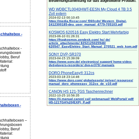
Bedienungsanleitung für das abgebildete Produkt
:
WD WDBCTL0040HWT-EESN My Cloud 4 TB 3.5
Zoll extern
2024-02-13 00:10:45
https://media.flixcar.com/ f360cdn/ Western_Digital-
2412300185-deu_user_manual_4779-705103.pdf
KOSMOS 620516 Easy Elektro Start Mehrfarbig
chhaltebox -
2023-06-10 01:26:31
https://fragkosmos.zendesk.com/ hc/ de/
article_attachments/ 8252125025948/
620547_EasyElektro_Start_Manual_270521_web_kom.pdf
schhaltebox -
ahrungsboxen
SONY DVP-SR370
Hobby, Beruf
2023-04-15 15:39:09
aterial:
https://www.sony.de/ electronics/ support/ home-video-
dvd-players-recorders/ dvp-sr370/ manuals
chtung
toff
DORO PhoneEasy® 312cs
2023-03-18 23:14:46
https://www.doro.com/ globalassets/ inriver/ resources/
manual_doro_phoneeasy_312cs_de_v10.pdf
CANON HS 121-TGS Taschenrechner
2022-10-25 10:56:35
https://ij.manual.canon/ cal/ webmanual/ WebPortal/ pdf/
HS-121TGA%20(EXP)_P.pdf
alteboxen -
schhalteboxen –
ahrungsboxen
Hobby, Beruf
aterial:
chtung