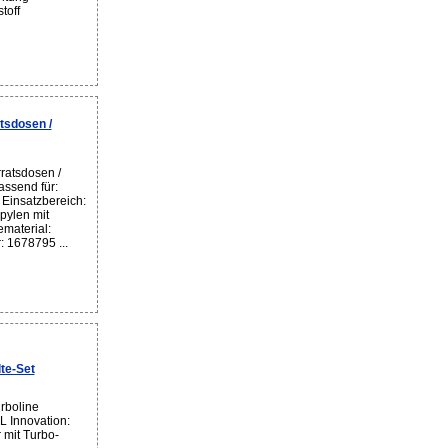
toff
sdosen /
ratsdosen /
ssend für:
 Einsatzbereich:
opylen mit
material:
: 1678795 ...
te-Set
rboline
L Innovation:
 mit Turbo-