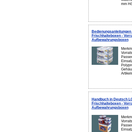
mm Höh
Bedienungsanleitunge
Frischhalteboxen - Vorr
Aufbewahrungsboxen
Merkma
Vorrat
Passen
Einsatz
Polypr
Gehäus
Artike
Handbuch in Deutsch 
Frischhalteboxen - Vorr
Aufbewahrungsboxen
Merkma
Vorrat
Passen
Einsatz