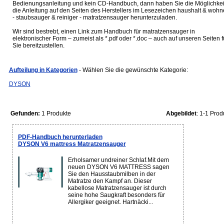
Bedienungsanleitung und kein CD-Handbuch, dann haben Sie die Möglichkei
die Anleitung auf den Seiten des Herstellers im Lesezeichen haushalt & woh
- staubsauger & reiniger - matratzensauger herunterzuladen.
Wir sind bestrebt, einen Link zum Handbuch für matratzensauger in
elektronischer Form – zumeist als *.pdf oder *.doc – auch auf unseren Seiten f
Sie bereitzustellen.
Aufteilung in Kategorien
- Wählen Sie die gewünschte Kategorie:
DYSON
Gefunden:
1 Produkte
Abgebildet
: 1-1 Prod
PDF-Handbuch herunterladen
DYSON V6 mattress Matratzensauger
Erholsamer undreiner Schlaf.Mit dem
neuen DYSON V6 MATTRESS sagen
Sie den Hausstaubmilben in der
Matratze den Kampf an. Dieser
kabellose Matratzensauger ist durch
seine hohe Saugkraft besonders für
Allergiker geeignet. Hartnäcki...