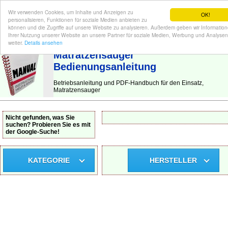
Wir verwenden Cookies, um Inhalte und Anzeigen zu
OK!
personalisieren, Funktionen für soziale Medien anbieten zu
können und die Zugriffe auf unsere Website zu analysieren. Außerdem geben wir Informatio
Ihrer Nutzung unserer Website an unsere Partner für soziale Medien, Werbung und Analysen
BEDIENUNGSANLEITUNG
| Hier finden Sie die deutsche Anleitung!
weiter.
Details ansehen
Matratzensauger
Bedienungsanleitung
Betriebsanleitung und PDF-Handbuch für den Einsatz,
Matratzensauger
Nicht gefunden, was Sie
suchen? Probieren Sie es mit
der Google-Suche!
KATEGORIE
HERSTELLER