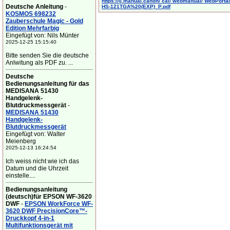
https://ij.manual.canon/ cal/ webmanual/ WebPortal/
Deutsche Anleitung
-
HS-121TGA%20(EXP)_P.pdf
KOSMOS 698232
Zauberschule Magic - Gold
Edition Mehrfarbig
Eingefügt von: Nils Münter
2025-12-25 15:15:40
Bitte senden Sie die deutsche
Anlwitung als PDF zu. ...
Deutsche
Bedienungsanleitung für das
MEDISANA 51430
Handgelenk-
Blutdruckmessgerät
-
MEDISANA 51430
Handgelenk-
Blutdruckmessgerät
Eingefügt von: Walter
Meienberg
2025-12-13 16:24:54
Ich weiss nicht wie ich das
Datum und die Uhrzeit
einstelle....
Bedienungsanleitung
(deutsch)für EPSON WF-3620
DWF
-
EPSON WorkForce WF-
3620 DWF PrecisionCore™-
Druckkopf 4-in-1
Multifunktionsgerät mit