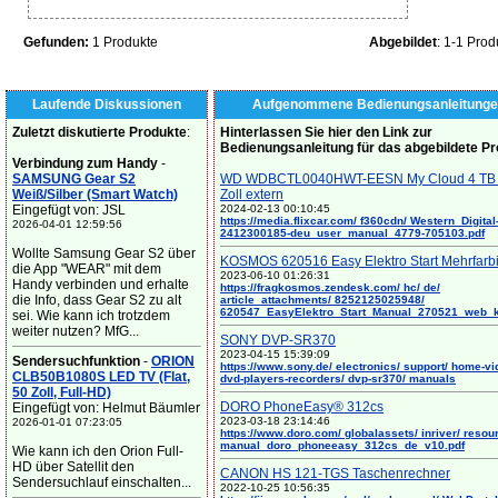
Gefunden:
1 Produkte
Abgebildet
: 1-1 Prod
Laufende Diskussionen
Aufgenommene Bedienungsanleitunge
Zuletzt diskutierte Produkte
:
Hinterlassen Sie hier den Link zur
Bedienungsanleitung für das abgebildete P
Verbindung zum Handy
-
SAMSUNG Gear S2
WD WDBCTL0040HWT-EESN My Cloud 4 TB 
Weiß/Silber (Smart Watch)
Zoll extern
Eingefügt von: JSL
2024-02-13 00:10:45
https://media.flixcar.com/ f360cdn/ Western_Digital
2026-04-01 12:59:56
2412300185-deu_user_manual_4779-705103.pdf
Wollte Samsung Gear S2 über
KOSMOS 620516 Easy Elektro Start Mehrfarb
die App "WEAR" mit dem
2023-06-10 01:26:31
Handy verbinden und erhalte
https://fragkosmos.zendesk.com/ hc/ de/
die Info, dass Gear S2 zu alt
article_attachments/ 8252125025948/
620547_EasyElektro_Start_Manual_270521_web_
sei. Wie kann ich trotzdem
weiter nutzen? MfG...
SONY DVP-SR370
2023-04-15 15:39:09
Sendersuchfunktion
-
ORION
https://www.sony.de/ electronics/ support/ home-vi
CLB50B1080S LED TV (Flat,
dvd-players-recorders/ dvp-sr370/ manuals
50 Zoll, Full-HD)
DORO PhoneEasy® 312cs
Eingefügt von: Helmut Bäumler
2023-03-18 23:14:46
2026-01-01 07:23:05
https://www.doro.com/ globalassets/ inriver/ resou
manual_doro_phoneeasy_312cs_de_v10.pdf
Wie kann ich den Orion Full-
HD über Satellit den
CANON HS 121-TGS Taschenrechner
Sendersuchlauf einschalten...
2022-10-25 10:56:35