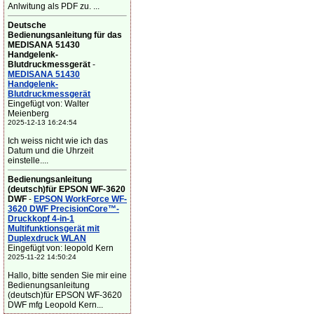
Anlwitung als PDF zu. ...
Deutsche
Bedienungsanleitung für das
MEDISANA 51430
Handgelenk-
Blutdruckmessgerät
-
MEDISANA 51430
Handgelenk-
Blutdruckmessgerät
Eingefügt von: Walter
Meienberg
2025-12-13 16:24:54
Ich weiss nicht wie ich das
Datum und die Uhrzeit
einstelle....
Bedienungsanleitung
(deutsch)für EPSON WF-3620
DWF
-
EPSON WorkForce WF-
3620 DWF PrecisionCore™-
Druckkopf 4-in-1
Multifunktionsgerät mit
Duplexdruck WLAN
Eingefügt von: leopold Kern
2025-11-22 14:50:24
Hallo, bitte senden Sie mir eine
Bedienungsanleitung
(deutsch)für EPSON WF-3620
DWF mfg Leopold Kern...