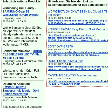
Zuletzt diskutierte Produkte
:
Hinterlassen Sie hier den Link zur
Bedienungsanleitung für das abgebildete P
Verbindung zum Handy
-
SAMSUNG Gear S2
WD WDBCTL0040HWT-EESN My Cloud 4 TB 
Weiß/Silber (Smart Watch)
Zoll extern
Eingefügt von: JSL
2024-02-13 00:10:45
https://media.flixcar.com/ f360cdn/ Western_Digital
2026-04-01 12:59:56
2412300185-deu_user_manual_4779-705103.pdf
Wollte Samsung Gear S2 über
KOSMOS 620516 Easy Elektro Start Mehrfarb
die App "WEAR" mit dem
2023-06-10 01:26:31
Handy verbinden und erhalte
https://fragkosmos.zendesk.com/ hc/ de/
die Info, dass Gear S2 zu alt
article_attachments/ 8252125025948/
620547_EasyElektro_Start_Manual_270521_web_
sei. Wie kann ich trotzdem
weiter nutzen? MfG...
SONY DVP-SR370
2023-04-15 15:39:09
Sendersuchfunktion
-
ORION
https://www.sony.de/ electronics/ support/ home-vi
CLB50B1080S LED TV (Flat,
dvd-players-recorders/ dvp-sr370/ manuals
50 Zoll, Full-HD)
DORO PhoneEasy® 312cs
Eingefügt von: Helmut Bäumler
2023-03-18 23:14:46
2026-01-01 07:23:05
https://www.doro.com/ globalassets/ inriver/ resou
manual_doro_phoneeasy_312cs_de_v10.pdf
Wie kann ich den Orion Full-
HD über Satellit den
CANON HS 121-TGS Taschenrechner
Sendersuchlauf einschalten...
2022-10-25 10:56:35
https://ij.manual.canon/ cal/ webmanual/ WebPortal/
Deutsche Anleitung
-
HS-121TGA%20(EXP)_P.pdf
KOSMOS 698232
Zauberschule Magic - Gold
Edition Mehrfarbig
Eingefügt von: Nils Münter
2025-12-25 15:15:40
Bitte senden Sie die deutsche