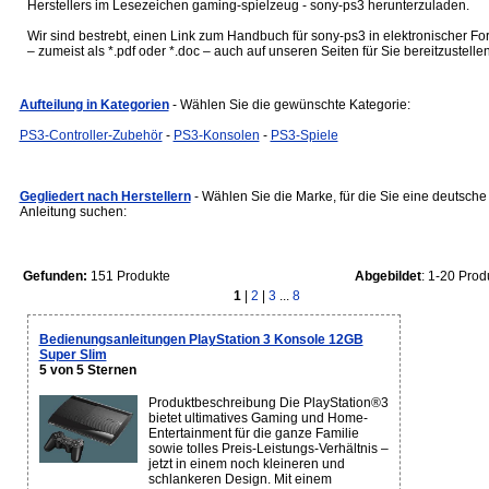
Herstellers im Lesezeichen gaming-spielzeug - sony-ps3 herunterzuladen.
Wir sind bestrebt, einen Link zum Handbuch für sony-ps3 in elektronischer Fo
– zumeist als *.pdf oder *.doc – auch auf unseren Seiten für Sie bereitzustellen
Aufteilung in Kategorien
- Wählen Sie die gewünschte Kategorie:
PS3-Controller-Zubehör
-
PS3-Konsolen
-
PS3-Spiele
Gegliedert nach Herstellern
- Wählen Sie die Marke, für die Sie eine deutsche
Anleitung suchen:
Gefunden:
151 Produkte
Abgebildet
: 1-20 Prod
1
|
2
|
3
...
8
Bedienungsanleitungen PlayStation 3 Konsole 12GB
Super Slim
5 von 5 Sternen
Produktbeschreibung Die PlayStation®3
bietet ultimatives Gaming und Home-
Entertainment für die ganze Familie
sowie tolles Preis-Leistungs-Verhältnis –
jetzt in einem noch kleineren und
schlankeren Design. Mit einem