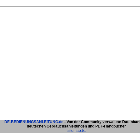
DE-BEDIENUNGSANLEITUNG.de
- Von der Community verwaltete Datenban
deutschen Gebrauchsanleitungen und PDF-Handbücher
sitemap.txt