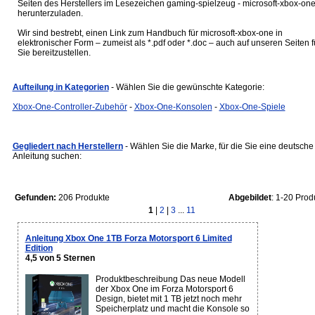
Seiten des Herstellers im Lesezeichen gaming-spielzeug - microsoft-xbox-on
herunterzuladen.
Wir sind bestrebt, einen Link zum Handbuch für microsoft-xbox-one in
elektronischer Form – zumeist als *.pdf oder *.doc – auch auf unseren Seiten f
Sie bereitzustellen.
Aufteilung in Kategorien
- Wählen Sie die gewünschte Kategorie:
Xbox-One-Controller-Zubehör
-
Xbox-One-Konsolen
-
Xbox-One-Spiele
Gegliedert nach Herstellern
- Wählen Sie die Marke, für die Sie eine deutsche
Anleitung suchen:
Gefunden:
206 Produkte
Abgebildet
: 1-20 Prod
1
|
2
|
3
...
11
Anleitung Xbox One 1TB Forza Motorsport 6 Limited
Edition
4,5 von 5 Sternen
Produktbeschreibung Das neue Modell
der Xbox One im Forza Motorsport 6
Design, bietet mit 1 TB jetzt noch mehr
Speicherplatz und macht die Konsole so