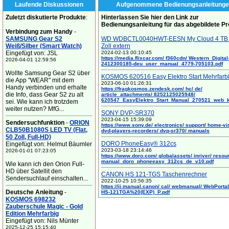
Laufende Diskussionen
Aufgenommene Bedienungsanleitunge
Zuletzt diskutierte Produkte
:
Hinterlassen Sie hier den Link zur
Bedienungsanleitung für das abgebildete P
Verbindung zum Handy
-
SAMSUNG Gear S2
WD WDBCTL0040HWT-EESN My Cloud 4 TB 
Weiß/Silber (Smart Watch)
Zoll extern
Eingefügt von: JSL
2024-02-13 00:10:45
https://media.flixcar.com/ f360cdn/ Western_Digital
2026-04-01 12:59:56
2412300185-deu_user_manual_4779-705103.pdf
Wollte Samsung Gear S2 über
KOSMOS 620516 Easy Elektro Start Mehrfarb
die App "WEAR" mit dem
2023-06-10 01:26:31
Handy verbinden und erhalte
https://fragkosmos.zendesk.com/ hc/ de/
die Info, dass Gear S2 zu alt
article_attachments/ 8252125025948/
620547_EasyElektro_Start_Manual_270521_web_
sei. Wie kann ich trotzdem
weiter nutzen? MfG...
SONY DVP-SR370
2023-04-15 15:39:09
Sendersuchfunktion
-
ORION
https://www.sony.de/ electronics/ support/ home-vi
CLB50B1080S LED TV (Flat,
dvd-players-recorders/ dvp-sr370/ manuals
50 Zoll, Full-HD)
DORO PhoneEasy® 312cs
Eingefügt von: Helmut Bäumler
2023-03-18 23:14:46
2026-01-01 07:23:05
https://www.doro.com/ globalassets/ inriver/ resou
manual_doro_phoneeasy_312cs_de_v10.pdf
Wie kann ich den Orion Full-
HD über Satellit den
CANON HS 121-TGS Taschenrechner
Sendersuchlauf einschalten...
2022-10-25 10:56:35
https://ij.manual.canon/ cal/ webmanual/ WebPortal/
Deutsche Anleitung
-
HS-121TGA%20(EXP)_P.pdf
KOSMOS 698232
Zauberschule Magic - Gold
Edition Mehrfarbig
Eingefügt von: Nils Münter
2025-12-25 15:15:40