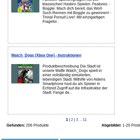
klassischen Hasbro-Spielen. Features: -
Boggle: Mach dich bereit, das Wort-
Such-Rennen mit Boggle zu gewinnen! -
Trivial Pursuit Live!: Mit einzigartigen
Fragefor...
Watch_Dogs [Xbox One] - Instruktionen
Produktbeschreibung Die Stadt ist
unsere Waffe Watch_Dogs spielt in
einer vollständig simulierten,
lebendigen Stadt. Mithilfe von Aidens
Smartphone hast du als Spieler in
Echtzeit Zugriff auf die Infrastruktur der
Stadt. Fange de...
1
|
2
|
3
...
11
Gefunden:
206 Produkte
Abgebildet
: 1-20 Prod