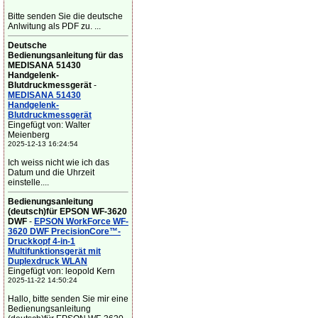
Bitte senden Sie die deutsche
Anlwitung als PDF zu. ...
Deutsche
Bedienungsanleitung für das
MEDISANA 51430
Handgelenk-
Blutdruckmessgerät
-
MEDISANA 51430
Handgelenk-
Blutdruckmessgerät
Eingefügt von: Walter
Meienberg
2025-12-13 16:24:54
Ich weiss nicht wie ich das
Datum und die Uhrzeit
einstelle....
Bedienungsanleitung
(deutsch)für EPSON WF-3620
DWF
-
EPSON WorkForce WF-
3620 DWF PrecisionCore™-
Druckkopf 4-in-1
Multifunktionsgerät mit
Duplexdruck WLAN
Eingefügt von: leopold Kern
2025-11-22 14:50:24
Hallo, bitte senden Sie mir eine
Bedienungsanleitung