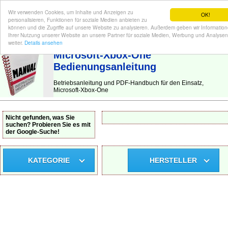
Wir verwenden Cookies, um Inhalte und Anzeigen zu
OK!
personalisieren, Funktionen für soziale Medien anbieten zu
können und die Zugriffe auf unsere Website zu analysieren. Außerdem geben wir Informatio
Ihrer Nutzung unserer Website an unsere Partner für soziale Medien, Werbung und Analysen
BEDIENUNGSANLEITUNG
| Hier finden Sie die deutsche Anleitung!
weiter.
Details ansehen
Microsoft-Xbox-One
Bedienungsanleitung
Betriebsanleitung und PDF-Handbuch für den Einsatz,
Microsoft-Xbox-One
Nicht gefunden, was Sie
suchen? Probieren Sie es mit
der Google-Suche!
KATEGORIE
HERSTELLER