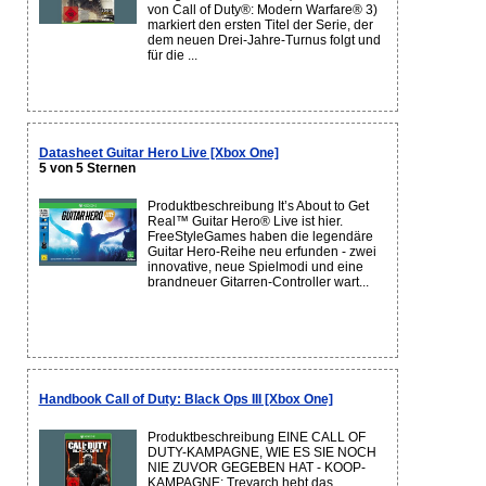
von Call of Duty®: Modern Warfare® 3)
markiert den ersten Titel der Serie, der
dem neuen Drei-Jahre-Turnus folgt und
für die ...
Datasheet Guitar Hero Live [Xbox One]
5 von 5 Sternen
Produktbeschreibung It’s About to Get
Real™ Guitar Hero® Live ist hier.
FreeStyleGames haben die legendäre
Guitar Hero-Reihe neu erfunden - zwei
innovative, neue Spielmodi und eine
brandneuer Gitarren-Controller wart...
Handbook Call of Duty: Black Ops III [Xbox One]
Produktbeschreibung EINE CALL OF
DUTY-KAMPAGNE, WIE ES SIE NOCH
NIE ZUVOR GEGEBEN HAT - KOOP-
KAMPAGNE: Treyarch hebt das