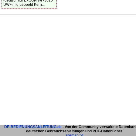
(deutsch)für EPSON WF-3620
DWF mfg Leopold Kern...
DE-BEDIENUNGSANLEITUNG.de
- Von der Community verwaltete Datenban
deutschen Gebrauchsanleitungen und PDF-Handbücher
sitemap.txt