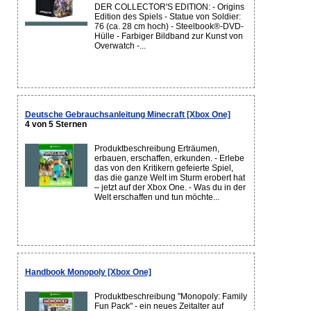
DER COLLECTOR'S EDITION: - Origins
Edition des Spiels - Statue von Soldier:
76 (ca. 28 cm hoch) - Steelbook®-DVD-
Hülle - Farbiger Bildband zur Kunst von
Overwatch -...
Deutsche Gebrauchsanleitung Minecraft [Xbox One]
4 von 5 Sternen
Produktbeschreibung Erträumen,
erbauen, erschaffen, erkunden. - Erlebe
das von den Kritikern gefeierte Spiel,
das die ganze Welt im Sturm erobert hat
– jetzt auf der Xbox One. - Was du in der
Welt erschaffen und tun möchte...
Handbook Monopoly [Xbox One]
Produktbeschreibung "Monopoly: Family
Fun Pack" - ein neues Zeitalter auf