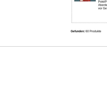
PokéPa
Abente
vor Ge
Gefunden:
60 Produkte