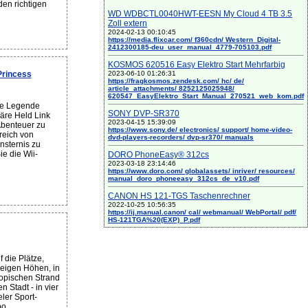
den richtigen
WD WDBCTL0040HWT-EESN My Cloud 4 TB 3.5
Zoll extern
2024-02-13 00:10:45
https://media.flixcar.com/ f360cdn/ Western_Digital-
2412300185-deu_user_manual_4779-705103.pdf
KOSMOS 620516 Easy Elektro Start Mehrfarbig
2023-06-10 01:26:31
Princess
https://fragkosmos.zendesk.com/ hc/ de/
article_attachments/ 8252125025948/
620547_EasyElektro_Start_Manual_270521_web_kom.pdf
ie Legende
SONY DVP-SR370
däre Held Link
2023-04-15 15:39:09
Abenteuer zu
https://www.sony.de/ electronics/ support/ home-video-
reich von
dvd-players-recorders/ dvp-sr370/ manuals
nsternis zu
e die Wii-
DORO PhoneEasy® 312cs
2023-03-18 23:14:46
https://www.doro.com/ globalassets/ inriver/ resources/
manual_doro_phoneeasy_312cs_de_v10.pdf
CANON HS 121-TGS Taschenrechner
2022-10-25 10:56:35
https://ij.manual.canon/ cal/ webmanual/ WebPortal/ pdf/
HS-121TGA%20(EXP)_P.pdf
 die Plätze,
eeigen Höhen, in
opischen Strand
n Stadt - in vier
eler Sport-
o...