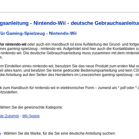
sanleitung - Nintendo-Wii - deutsche Gebrauchsanleitu
ür Gaming-Spielzeug - Nintendo-Wii
ür nintendo-wii
oder auch ein Handbuch ist eine Aufstellung der Grund- und fortge
nes gaming-spielzeug - nintendo-wii. Aufgelistet sind hier auch die Kontaktdaten z
nintendo-wii. Die deutsche Gebrauchsanleitung muss zusammen mit dem nintendo-
n.
 Einstellen eines nintendo-wii, benutzen Sie das neue Produkt zum ersten Mal od
wii alles kann, und besitzen Sie keine gedruckte Bedienungsanleitung und kein 
 die Anleitung auf den Seiten des Herstellers im Lesezeichen gaming-spielzeug - n
nk zum Handbuch für nintendo-wii in elektronischer Form – zumeist als *.pdf oder *.
itzustellen.
Wählen Sie die gewünschte Kategorie:
äte-Zubehör
-
Wii-Spiele
n
- Wählen Sie die Marke, für die Sie eine deutsche Anleitung suchen: