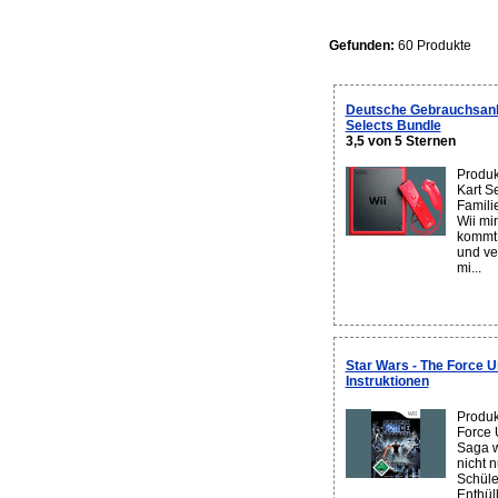
Gefunden:
60 Produkte
Deutsche Gebrauchsanle
Selects Bundle
3,5 von 5 Sternen
Produk
Kart S
Famili
Wii mi
kommt 
und ve
mi...
Star Wars - The Force U
Instruktionen
Produk
Force 
Saga w
nicht 
Schüle
Enthül