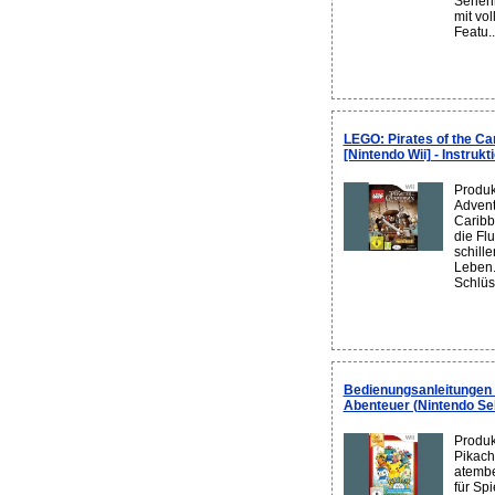
Serien
mit vo
Featu..
LEGO: Pirates of the Ca
[Nintendo Wii] - Instrukt
Produk
Advent
Caribb
die Fl
schill
Leben.
Schlüs
Bedienungsanleitungen 
Abenteuer (Nintendo Sel
Produk
Pikach
atembe
für Spi