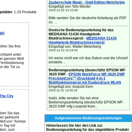
Zauberschule Magic - Gold Edition Mehrfarbig
Eingefügt von: Nils Münter
2025-12-25 15:15:40
ebildet
: 1-20 Produkte
Bitte senden Sie die deutsche Anlwitung als PDF
zu. ...
Deutsche Bedienungsanleitung für das
ii]
MEDISANA 51430 Handgelenk-
Blutdruckmessgerät
-
MEDISANA 51430
Handgelenk-Blutdruckmessgerät
llen Sie Ihre
Eingefügt von: Walter Meienberg
2025-12-13 16:24:54
rtspiel unter
Ich weiss nicht wie ich das Datum und die Uhrzeit
er ganzen Welt
einstelle....
i-Fernbedienung
n die Tür zu
Bedienungsanleitung (deutsch)für EPSON WF-
.
3620 DWF
-
EPSON WorkForce WF-3620 DWF
PrecisionCore™-Druckkopf 4-in-1
Multifunktionsgerät mit Duplexdruck WLAN
Eingefügt von: leopold Kern
2025-11-22 14:50:24
The City
Hallo, bitte senden Sie mir eine
Bedienungsanleitung (deutsch)für EPSON WF-
3620 DWF mfg Leopold Kern...
ben Sie das
er geträumt
Aufgenommene Bedienungsanleitungen
 Welt von "Animal
Hinterlassen Sie hier den Link zur
n Tag mit
Bedienungsanleitung für das abgebildete Produkt
:
dern, zum