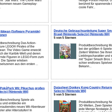
hit "Star Wars: The Clone Wars"
riesige Portion Humor. 
llkommen neuen Gameplay-
berühmt für spannende 
.
coole Fahr...
Deutsche Gebrauchsanleitung Super Sm
ribbean (Software Pyramide)
Brawl (Nintendo Selects) [Nintendo Wii]
ionen
5 von 5 Sternen
tbeschreibung Das Action-
Produktbeschreibung Ma
ure LEGO® Pirates of the
bei der größten 4-Spiele
ean: The Video Game erweckt
Zeiten! Wählen Sie Ihre
uch der Karibik-Welt und deren
Lieblingscharakter und s
ernde Figuren in LEGO-Form zum
mit "Super Smash Bros. 
 Die Spieler erleben
schier endloses Spielve
selszenen aus den ersten ...
Bekann...
Datasheet Donkey Kong Country Returns
PokéPark Wii: Pikachus großes
Selects) [Nintendo Wii]
ects) [Nintendo Wii]
5 von 5 Sternen
tbeschreibung Spiele als
Produktbeschreibung N
u und entdecke ein
3D-Welten, Zwei-Spiele
raubendes neues Wii-Abenteuer
jede Menge Nostalgie Z
eler aller Altersstufen! In