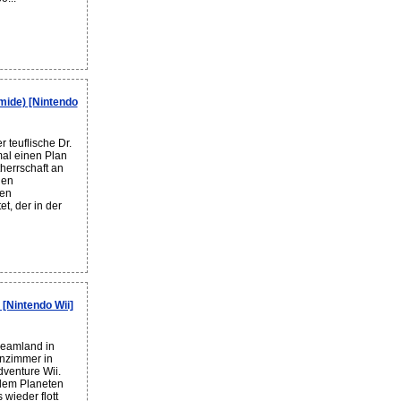
mide) [Nintendo
 teuflische Dr.
al einen Plan
herrschaft an
nen
ren
t, der in der
[Nintendo Wii]
eamland in
nzimmer in
dventure Wii.
 dem Planeten
 wieder flott