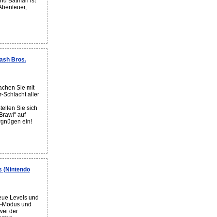
Und Batman ist
Abenteuer,
ash Bros.
chen Sie mit
r-Schlacht aller
n
tellen Sie sich
Brawl" auf
rgnügen ein!
 (Nintendo
eue Levels und
r-Modus und
wei der