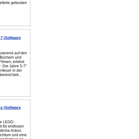
elteile gefunden
-7 (Software
sierend auf den
r-Büchern und
-Filmen, erlebst
: Die Jahre 5-7"
nteuer in der
ereist bek...
s (Software
ie LEGO-
t für endlosen
dliche Action,
ichtum und eine