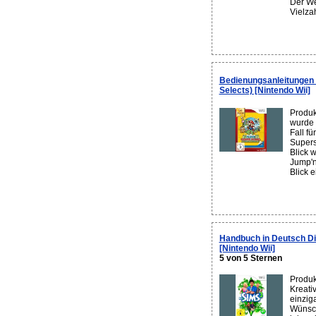
Der We
Vielzah
Bedienungsanleitungen 
Selects) [Nintendo Wii]
Produk
wurde 
Fall f
Supers
Blick 
Jump'n
Blick e
Handbuch in Deutsch Di
[Nintendo Wii]
5 von 5 Sternen
Produk
Kreativ
einziga
Wünsch