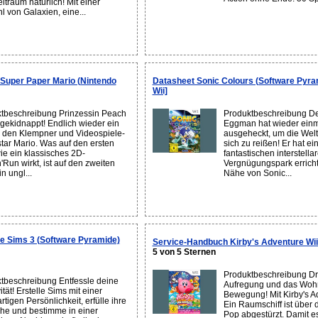
ltraum natürlich! Mit einer
l von Galaxien, eine...
Super Paper Mario (Nintendo
Datasheet Sonic Colours (Software Pyra
Wii]
tbeschreibung Prinzessin Peach
Produktbeschreibung Der
gekidnappt! Endlich wieder ein
Eggman hat wieder einm
ür den Klempner und Videospiele-
ausgeheckt, um die Welt
tar Mario. Was auf den ersten
sich zu reißen! Er hat ei
wie ein klassisches 2D-
fantastischen interstella
'Run wirkt, ist auf den zweiten
Vergnügungspark errichte
in ungl...
Nähe von Sonic...
e Sims 3 (Software Pyramide)
Service-Handbuch Kirby's Adventure Wii 
5 von 5 Sternen
Produktbeschreibung Dr
tbeschreibung Entfessle deine
Aufregung und das Woh
ität! Erstelle Sims mit einer
Bewegung! Mit Kirby's A
rtigen Persönlichkeit, erfülle ihre
Ein Raumschiff ist über
e und bestimme in einer
Pop abgestürzt. Damit es