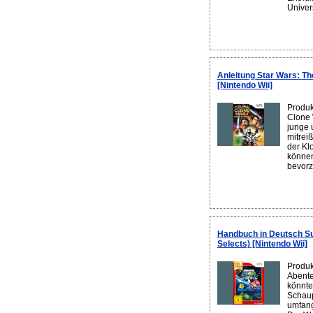
Univer
Anleitung Star Wars: Th
[Nintendo Wii]
Produk
Clone 
junge 
mitrei
der Kl
können
bevorz
Handbuch in Deutsch Su
Selects) [Nintendo Wii]
Produk
Abente
könnte
Schaup
umfang