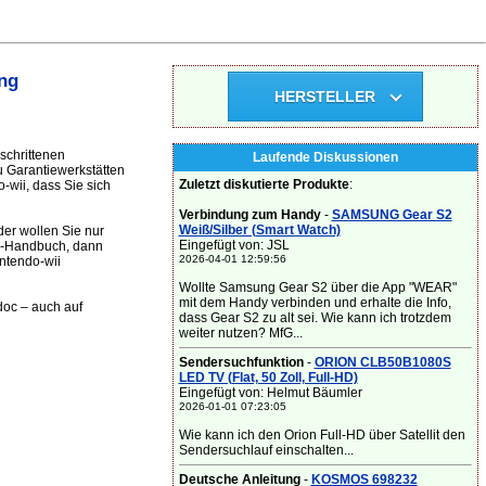
ng
HERSTELLER
schrittenen
Laufende Diskussionen
u Garantiewerkstätten
Zuletzt diskutierte Produkte
:
wii, dass Sie sich
Verbindung zum Handy
-
SAMSUNG Gear S2
Weiß/Silber (Smart Watch)
er wollen Sie nur
Eingefügt von: JSL
CD-Handbuch, dann
2026-04-01 12:59:56
intendo-wii
Wollte Samsung Gear S2 über die App "WEAR"
mit dem Handy verbinden und erhalte die Info,
doc – auch auf
dass Gear S2 zu alt sei. Wie kann ich trotzdem
weiter nutzen? MfG...
Sendersuchfunktion
-
ORION CLB50B1080S
LED TV (Flat, 50 Zoll, Full-HD)
Eingefügt von: Helmut Bäumler
2026-01-01 07:23:05
Wie kann ich den Orion Full-HD über Satellit den
Sendersuchlauf einschalten...
Deutsche Anleitung
-
KOSMOS 698232