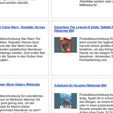
Arbeitstier werden oder 
sum werden ebenfal...
Mittelweg für...
e Clone Wars - Republic Heroes
Datasheet The Legend of Zelda: Twilight 
[Nintendo Wii]
tbeschreibung Star Wars The
Produktbeschreibung D
Wars: Republic Heroes lässt
kehrt zurück! Der legen
und alte Star Wars-Fans die
hat sein bisher größtes 
ßenden galaktischen Abenteuer
bestehen, um das König
onkriege erleben. Zum ersten Mal
Hyrule vor der ewigen Fi
 die Spieler in den Rollen ihrer
bewahren. Verwenden Si
ugten...
Fernbedienung und ...
per Mario Galaxy (Nintendo
Anleitung Go Vacation [Nintendo Wii]
Produktbeschreibung Auf
tbeschreibung Ein unendliches
fertig, Spaß! Ob in schn
uer im Weltraum Welcher Ort
den Bergen, an einem tr
 groß genug sein, um der
oder in einer pulsierende
latz für Marios bisher
Resorts erwartet die Spi
reichstes Abenteuer zu sein?
Action ohne Ende: 50 Sp