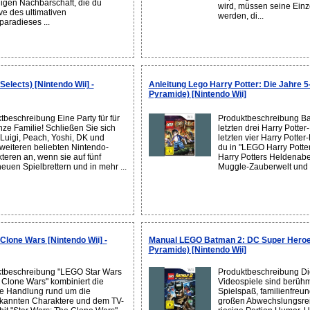
igen Nachbarschaft, die du
wird, müssen seine Einz
ve des ultimativen
werden, di...
paradieses ...
Selects) [Nintendo Wii] -
Anleitung Lego Harry Potter: Die Jahre 5
Pyramide) [Nintendo Wii]
tbeschreibung Eine Party für für
Produktbeschreibung Ba
nze Familie! Schließen Sie sich
letzten drei Harry Potte
 Luigi, Peach, Yoshi, DK und
letzten vier Harry Potter
 weiteren beliebten Nintendo-
du in "LEGO Harry Potter
teren an, wenn sie auf fünf
Harry Potters Heldenabe
euen Spielbrettern und in mehr ...
Muggle-Zauberwelt und b
Clone Wars [Nintendo Wii] -
Manual LEGO Batman 2: DC Super Heroe
Pyramide) [Nintendo Wii]
tbeschreibung "LEGO Star Wars
Produktbeschreibung D
e Clone Wars" kombiniert die
Videospiele sind berühm
e Handlung rund um die
Spielspaß, familienfreun
kannten Charaktere und dem TV-
großen Abwechslungsre