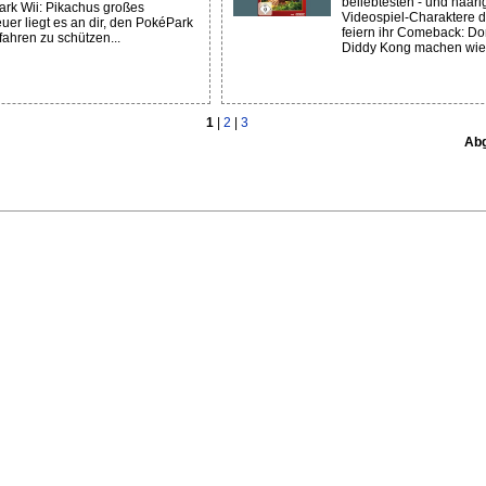
beliebtesten - und haari
rk Wii: Pikachus großes
Videospiel-Charaktere 
uer liegt es an dir, den PokéPark
feiern ihr Comeback: D
fahren zu schützen...
Diddy Kong machen wied
1
|
2
|
3
Abg