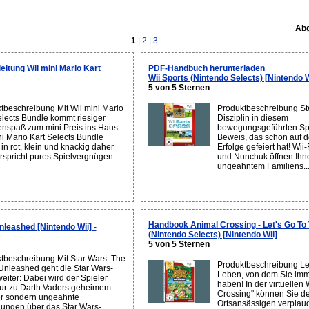
Abg
1
|
2
|
3
itung Wii mini Mario Kart
PDF-Handbuch herunterladen
Wii Sports (Nintendo Selects) [Nintendo W
5 von 5 Sternen
tbeschreibung Mit Wii mini Mario
Produktbeschreibung Ste
elects Bundle kommt riesiger
Disziplin in diesem
enspaß zum mini Preis ins Haus.
bewegungsgeführten Spo
ni Mario Kart Selects Bundle
Beweis, das schon auf d
in rot, klein und knackig daher
Erfolge gefeiert hat! Wi
rspricht pures Spielvergnügen
und Nunchuk öffnen Ihne
ungeahntem Familiens..
Handbook Animal Crossing - Let's Go To 
nleashed [Nintendo Wii] -
(Nintendo Selects) [Nintendo Wii]
5 von 5 Sternen
tbeschreibung Mit Star Wars: The
Produktbeschreibung Le
Unleashed geht die Star Wars-
Leben, von dem Sie imm
eiter: Dabei wird der Spieler
haben! In der virtuellen
nur zu Darth Vaders geheimem
Crossing" können Sie de
r sondern ungeahnte
Ortsansässigen verplau
lungen über das Star Wars-