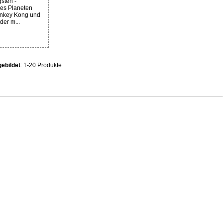
gsten -
des Planeten
onkey Kong und
er m...
ebildet
: 1-20 Produkte