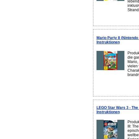
lebend
inklusi
Strand
Mario Party 8 (Nintendo 
Instruktionen
Produk
die ga
Mario,
vielen
Charak
brandn
LEGO Star Wars 3 - The 
Instruktionen
Produk
III: Th
episch
weltbe