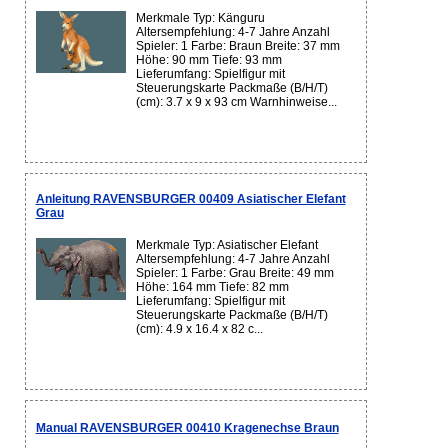
Merkmale Typ: Känguru
Altersempfehlung: 4-7 Jahre Anzahl
Spieler: 1 Farbe: Braun Breite: 37 mm
Höhe: 90 mm Tiefe: 93 mm
Lieferumfang: Spielfigur mit
Steuerungskarte Packmaße (B/H/T)
(cm): 3.7 x 9 x 93 cm Warnhinweise...
Anleitung RAVENSBURGER 00409 Asiatischer Elefant
Grau
Merkmale Typ: Asiatischer Elefant
Altersempfehlung: 4-7 Jahre Anzahl
Spieler: 1 Farbe: Grau Breite: 49 mm
Höhe: 164 mm Tiefe: 82 mm
Lieferumfang: Spielfigur mit
Steuerungskarte Packmaße (B/H/T)
(cm): 4.9 x 16.4 x 82 c...
Manual RAVENSBURGER 00410 Kragenechse Braun