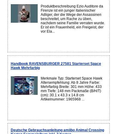
Produktbeschreibung Ezio Auditore da
Firenze ist ein junger italienischer
Adliger, der die Wege der Assassinen
beschreitet, um Rache zu üben,
nachdem seine Familie verraten wurde.
Er ist ein Frauenheld, ein Freigeist, der
vor Ela...
Handbook RAVENSBURGER 27581 Starterset Space
Hawk Mehrfarbig
Merkmale Typ: Starterset Space Hawk
Altersempfehlung: Ab 8 Jahre Farbe:
Mehrfarbig Breite: 301 mm Höhe: 433
mm Tiefe: 148 mm Packmaße (B/H/T)
(cm): 30.1 x 43.3 x 14.8 cm
Artikelnummer: 1965968 ...
Deutsche Gebrauchsanleitung amiibo Animal Crossing