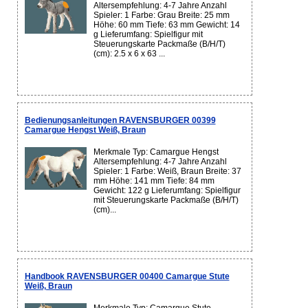
Altersempfehlung: 4-7 Jahre Anzahl
Spieler: 1 Farbe: Grau Breite: 25 mm
Höhe: 60 mm Tiefe: 63 mm Gewicht: 14
g Lieferumfang: Spielfigur mit
Steuerungskarte Packmaße (B/H/T)
(cm): 2.5 x 6 x 63 ...
Bedienungsanleitungen RAVENSBURGER 00399
Camargue Hengst Weiß, Braun
Merkmale Typ: Camargue Hengst
Altersempfehlung: 4-7 Jahre Anzahl
Spieler: 1 Farbe: Weiß, Braun Breite: 37
mm Höhe: 141 mm Tiefe: 84 mm
Gewicht: 122 g Lieferumfang: Spielfigur
mit Steuerungskarte Packmaße (B/H/T)
(cm)...
Handbook RAVENSBURGER 00400 Camargue Stute
Weiß, Braun