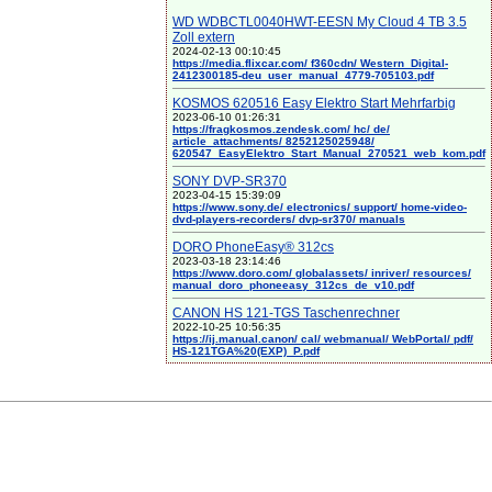
WD WDBCTL0040HWT-EESN My Cloud 4 TB 3.5
Zoll extern
2024-02-13 00:10:45
https://media.flixcar.com/ f360cdn/ Western_Digital-
2412300185-deu_user_manual_4779-705103.pdf
KOSMOS 620516 Easy Elektro Start Mehrfarbig
2023-06-10 01:26:31
https://fragkosmos.zendesk.com/ hc/ de/
article_attachments/ 8252125025948/
620547_EasyElektro_Start_Manual_270521_web_kom.pdf
SONY DVP-SR370
2023-04-15 15:39:09
https://www.sony.de/ electronics/ support/ home-video-
dvd-players-recorders/ dvp-sr370/ manuals
DORO PhoneEasy® 312cs
2023-03-18 23:14:46
https://www.doro.com/ globalassets/ inriver/ resources/
manual_doro_phoneeasy_312cs_de_v10.pdf
CANON HS 121-TGS Taschenrechner
2022-10-25 10:56:35
https://ij.manual.canon/ cal/ webmanual/ WebPortal/ pdf/
HS-121TGA%20(EXP)_P.pdf