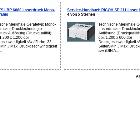
S LBP 6680 Laserdruck Mono-
Service-Handbuch RICOH SP 211 Laser 
fähig
4 von 5 Sternen
sche Merkmale Gerätetyp: Mono-
Technische Merkmale Ge
rucker Drucktechnologie:
Laserdrucker Drucktechn
ruck Auflösung (Druckqualität):
Auflösung (Druckqualität
 1.200 x 1.200 dpi
dpi, 1.200 x 600 dpi
eschwindigkeit s/w / Farbe: 33
Druckgeschwindigkeit s/
/Min. / Max. Druckgeschwindigkeit
Seiten/Min. / Max. Druc
..
s/w (DIN A...
Ab