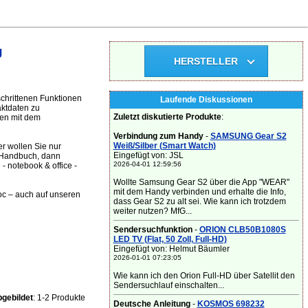
g
HERSTELLER
schrittenen Funktionen
Laufende Diskussionen
aktdaten zu
Zuletzt diskutierte Produkte
:
en mit dem
Verbindung zum Handy
-
SAMSUNG Gear S2
Weiß/Silber (Smart Watch)
r wollen Sie nur
Eingefügt von: JSL
D-Handbuch, dann
2026-04-01 12:59:56
- notebook & office -
Wollte Samsung Gear S2 über die App "WEAR"
mit dem Handy verbinden und erhalte die Info,
doc – auch auf unseren
dass Gear S2 zu alt sei. Wie kann ich trotzdem
weiter nutzen? MfG...
Sendersuchfunktion
-
ORION CLB50B1080S
LED TV (Flat, 50 Zoll, Full-HD)
Eingefügt von: Helmut Bäumler
2026-01-01 07:23:05
Wie kann ich den Orion Full-HD über Satellit den
Sendersuchlauf einschalten...
gebildet
: 1-2 Produkte
Deutsche Anleitung
-
KOSMOS 698232