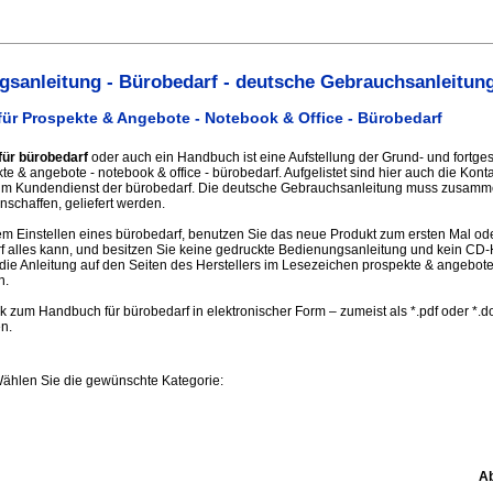
sanleitung - Bürobedarf - deutsche Gebrauchsanleitun
ür Prospekte & Angebote - Notebook & Office - Bürobedarf
für bürobedarf
oder auch ein Handbuch ist eine Aufstellung der Grund- und fortge
e & angebote - notebook & office - bürobedarf. Aufgelistet sind hier auch die Kont
zum Kundendienst der bürobedarf. Die deutsche Gebrauchsanleitung muss zusamm
nschaffen, geliefert werden.
 Einstellen eines bürobedarf, benutzen Sie das neue Produkt zum ersten Mal ode
f alles kann, und besitzen Sie keine gedruckte Bedienungsanleitung und kein C
die Anleitung auf den Seiten des Herstellers im Lesezeichen prospekte & angebote 
n.
nk zum Handbuch für bürobedarf in elektronischer Form – zumeist als *.pdf oder *.
en.
Wählen Sie die gewünschte Kategorie:
Ab