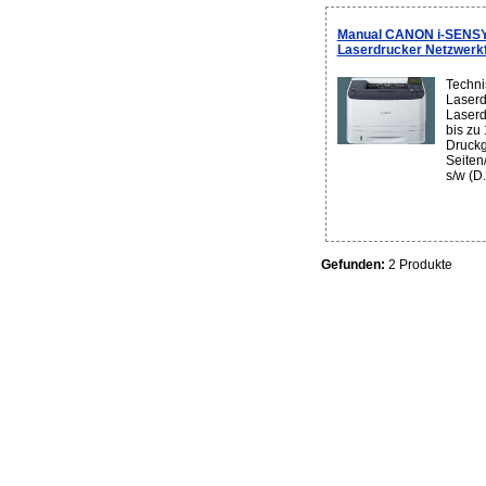
Manual CANON i-SENSY
Laserdrucker Netzwerk
Techni
Laserd
Laserd
bis zu
Druckg
Seiten
s/w (D.
Gefunden:
2 Produkte