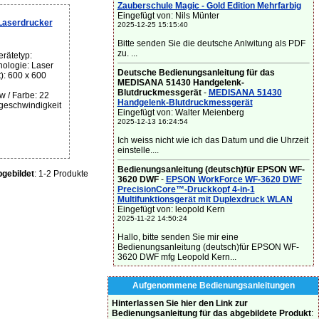
Zauberschule Magic - Gold Edition Mehrfarbig
Eingefügt von: Nils Münter
Laserdrucker
2025-12-25 15:15:40
Bitte senden Sie die deutsche Anlwitung als PDF
zu. ...
rätetyp:
ologie: Laser
Deutsche Bedienungsanleitung für das
): 600 x 600
MEDISANA 51430 Handgelenk-
Blutdruckmessgerät
-
MEDISANA 51430
w / Farbe: 22
Handgelenk-Blutdruckmessgerät
kgeschwindigkeit
Eingefügt von: Walter Meienberg
2025-12-13 16:24:54
Ich weiss nicht wie ich das Datum und die Uhrzeit
einstelle....
Bedienungsanleitung (deutsch)für EPSON WF-
gebildet
: 1-2 Produkte
3620 DWF
-
EPSON WorkForce WF-3620 DWF
PrecisionCore™-Druckkopf 4-in-1
Multifunktionsgerät mit Duplexdruck WLAN
Eingefügt von: leopold Kern
2025-11-22 14:50:24
Hallo, bitte senden Sie mir eine
Bedienungsanleitung (deutsch)für EPSON WF-
3620 DWF mfg Leopold Kern...
Aufgenommene Bedienungsanleitungen
Hinterlassen Sie hier den Link zur
Bedienungsanleitung für das abgebildete Produkt
: