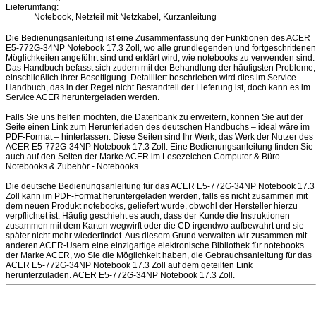
Lieferumfang:
Notebook, Netzteil mit Netzkabel, Kurzanleitung
Die Bedienungsanleitung ist eine Zusammenfassung der Funktionen des ACER
E5-772G-34NP Notebook 17.3 Zoll, wo alle grundlegenden und fortgeschrittenen
Möglichkeiten angeführt sind und erklärt wird, wie notebooks zu verwenden sind.
Das Handbuch befasst sich zudem mit der Behandlung der häufigsten Probleme,
einschließlich ihrer Beseitigung. Detailliert beschrieben wird dies im Service-
Handbuch, das in der Regel nicht Bestandteil der Lieferung ist, doch kann es im
Service ACER heruntergeladen werden.
Falls Sie uns helfen möchten, die Datenbank zu erweitern, können Sie auf der
Seite einen Link zum Herunterladen des deutschen Handbuchs – ideal wäre im
PDF-Format – hinterlassen. Diese Seiten sind Ihr Werk, das Werk der Nutzer des
ACER E5-772G-34NP Notebook 17.3 Zoll. Eine Bedienungsanleitung finden Sie
auch auf den Seiten der Marke ACER im Lesezeichen Computer & Büro -
Notebooks & Zubehör - Notebooks.
Die deutsche Bedienungsanleitung für das ACER E5-772G-34NP Notebook 17.3
Zoll kann im PDF-Format heruntergeladen werden, falls es nicht zusammen mit
dem neuen Produkt notebooks, geliefert wurde, obwohl der Hersteller hierzu
verpflichtet ist. Häufig geschieht es auch, dass der Kunde die Instruktionen
zusammen mit dem Karton wegwirft oder die CD irgendwo aufbewahrt und sie
später nicht mehr wiederfindet. Aus diesem Grund verwalten wir zusammen mit
anderen ACER-Usern eine einzigartige elektronische Bibliothek für notebooks
der Marke ACER, wo Sie die Möglichkeit haben, die Gebrauchsanleitung für das
ACER E5-772G-34NP Notebook 17.3 Zoll auf dem geteilten Link
herunterzuladen. ACER E5-772G-34NP Notebook 17.3 Zoll.