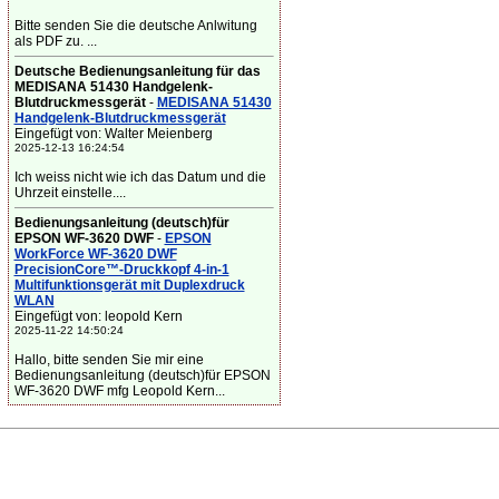
Bitte senden Sie die deutsche Anlwitung
als PDF zu. ...
Deutsche Bedienungsanleitung für das
MEDISANA 51430 Handgelenk-
Blutdruckmessgerät
-
MEDISANA 51430
Handgelenk-Blutdruckmessgerät
Eingefügt von: Walter Meienberg
2025-12-13 16:24:54
Ich weiss nicht wie ich das Datum und die
Uhrzeit einstelle....
Bedienungsanleitung (deutsch)für
EPSON WF-3620 DWF
-
EPSON
WorkForce WF-3620 DWF
PrecisionCore™-Druckkopf 4-in-1
Multifunktionsgerät mit Duplexdruck
WLAN
Eingefügt von: leopold Kern
2025-11-22 14:50:24
Hallo, bitte senden Sie mir eine
Bedienungsanleitung (deutsch)für EPSON
WF-3620 DWF mfg Leopold Kern...