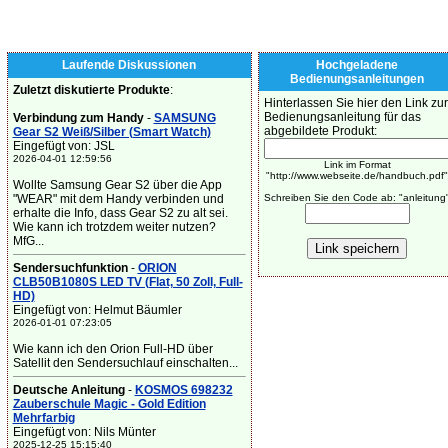
Laufende Diskussionen
Hochgeladene
Bedienungsanleitungen
Zuletzt diskutierte Produkte
:
Hinterlassen Sie hier den Link zur
Bedienungsanleitung für das
Verbindung zum Handy
-
SAMSUNG
abgebildete Produkt:
Gear S2 Weiß/Silber (Smart Watch)
Eingefügt von: JSL
2026-04-01 12:59:56
Link im Format
"http://www.webseite.de/handbuch.pdf"
Wollte Samsung Gear S2 über die App
"WEAR" mit dem Handy verbinden und
Schreiben Sie den Code ab: "anleitung
erhalte die Info, dass Gear S2 zu alt sei.
Wie kann ich trotzdem weiter nutzen?
MfG...
Sendersuchfunktion
-
ORION
CLB50B1080S LED TV (Flat, 50 Zoll, Full-
HD)
Eingefügt von: Helmut Bäumler
2026-01-01 07:23:05
Wie kann ich den Orion Full-HD über
Satellit den Sendersuchlauf einschalten...
Deutsche Anleitung
-
KOSMOS 698232
Zauberschule Magic - Gold Edition
Mehrfarbig
Eingefügt von: Nils Münter
2025-12-25 15:15:40