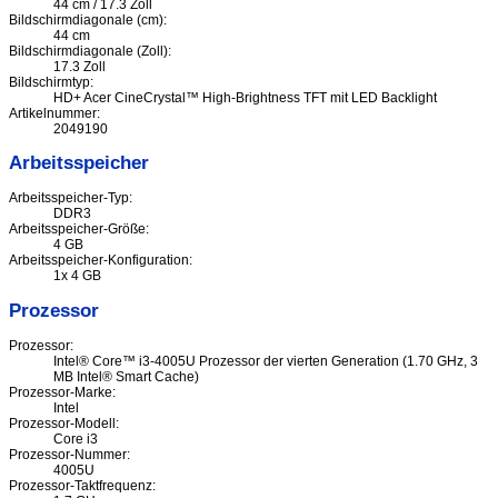
44 cm / 17.3 Zoll
Bildschirmdiagonale (cm):
44 cm
Bildschirmdiagonale (Zoll):
17.3 Zoll
Bildschirmtyp:
HD+ Acer CineCrystal™ High-Brightness TFT mit LED Backlight
Artikelnummer:
2049190
Arbeitsspeicher
Arbeitsspeicher-Typ:
DDR3
Arbeitsspeicher-Größe:
4 GB
Arbeitsspeicher-Konfiguration:
1x 4 GB
Prozessor
Prozessor:
Intel® Core™ i3-4005U Prozessor der vierten Generation (1.70 GHz, 3
MB Intel® Smart Cache)
Prozessor-Marke:
Intel
Prozessor-Modell:
Core i3
Prozessor-Nummer:
4005U
Prozessor-Taktfrequenz: