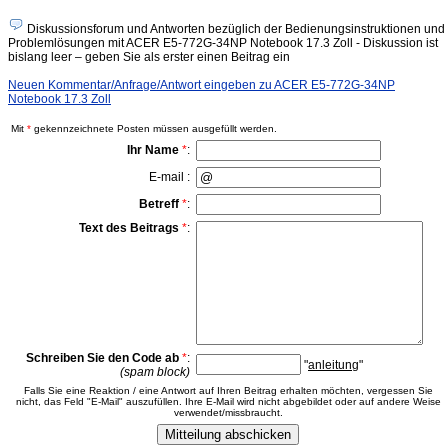
Diskussionsforum und Antworten bezüglich der Bedienungsinstruktionen und
Problemlösungen mit ACER E5-772G-34NP Notebook 17.3 Zoll - Diskussion ist
bislang leer – geben Sie als erster einen Beitrag ein
Neuen Kommentar/Anfrage/Antwort eingeben zu ACER E5-772G-34NP
Notebook 17.3 Zoll
Mit
*
gekennzeichnete Posten müssen ausgefüllt werden.
Ihr Name
*
:
E-mail :
Betreff
*
:
Text des Beitrags
*
:
Schreiben Sie den Code ab
*
:
"
anleitung
"
(spam block)
Falls Sie eine Reaktion / eine Antwort auf Ihren Beitrag erhalten möchten, vergessen Sie
nicht, das Feld "E-Mail" auszufüllen. Ihre E-Mail wird nicht abgebildet oder auf andere Weise
verwendet/missbraucht.