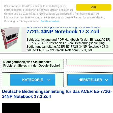
Wir verwenden Cookies, um Inhalte und Anzeigen zu
OK!
personalisieren, Funktionen für soziale Medien anbieten zu
können und die Zugriffe auf unsere Website zu analysieren. Außerdem geben wir
Informationen zu Ihrer Nutzung unserer Website an unsere Partner für soziale Medien,
BEDIENUNGSANLEITUNG
| Hier finden Sie die deutsche Anleitung!
Werbung und Analysen weiter.
Details ansehen
Bedienungsanleitung ACER E5-
772G-34NP Notebook 17.3 Zoll
Betriebsanleitung und PDF-Handbuch für den Einsatz, ACER
E5-772G-34NP Notebook 17.3 Zoll Bedienungsanleitung,
Bedienungsanleitung ACER E5-772G-34NP Notebook 17.3
Zoll, ACER, E5-772G-34NP, Notebook, 17.3, Zoll
Nicht gefunden, was Sie suchen?
Probieren Sie es mit der Google-Suche!
KATEGORIE
HERSTELLER
Deutsche Bedienungsanleitung für das ACER E5-772G-
34NP Notebook 17.3 Zoll