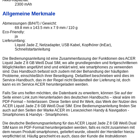
2300 mAh
Allgemeine Merkmale
Abmessungen (B/H/T) / Gewicht:
69.8 mm x 143.5 mm x 7.9 mm / 110 g
Eco-Friendly:
ja
Lieferumfang:
Liquid Jade Z, Netzadapter, USB Kabel, Kopfhörer (InEar),
Schnellstartanleitung
Die Bedienungsanleitung ist eine Zusammenfassung der Funktionen des ACER
Liquid Jade Z 8 GB Weiß Dual SIM, wo alle grundlegenden und fortgeschrittenen
Möglichkeiten angeführt sind und erklärt wird, wie smartphones zu verwenden
sind. Das Handbuch befasst sich zudem mit der Behandlung der häufigsten
Probleme, einschließlich ihrer Beseitigung. Detailliert beschrieben wird dies im
Service-Handbuch, das in der Regel nicht Bestandteil der Lieferung ist, doch
kann es im Service ACER heruntergeladen werden.
Falls Sie uns helfen möchten, die Datenbank zu erweitern, können Sie auf der
Seite einen Link zum Herunterladen des deutschen Handbuchs – ideal wäre im
PDF-Format – hinterlassen. Diese Seiten sind Ihr Werk, das Werk der Nutzer des
ACER Liquid Jade Z 8 GB Weiß Dual SIM. Eine Bedienungsanleitung finden Sie
auch auf den Seiten der Marke ACER im Lesezeichen Handy & Navigation -
Smartphones & Handys - Smartphones.
Die deutsche Bedienungsanleitung für das ACER Liquid Jade Z 8 GB Weiß Dual
SIM kann im PDF-Format heruntergeladen werden, falls es nicht zusammen mit
dem neuen Produkt smartphones, geliefert wurde, obwohl der Hersteller hierzu
verpflichtet ist. Häufig geschieht es auch, dass der Kunde die Instruktionen