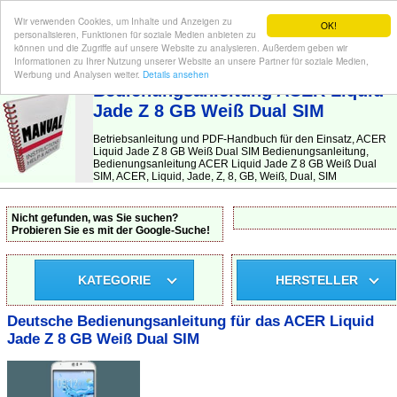
Wir verwenden Cookies, um Inhalte und Anzeigen zu
OK!
personalisieren, Funktionen für soziale Medien anbieten zu
können und die Zugriffe auf unsere Website zu analysieren. Außerdem geben wir
Informationen zu Ihrer Nutzung unserer Website an unsere Partner für soziale Medien,
BEDIENUNGSANLEITUNG
| Hier finden Sie die deutsche Anleitung!
Werbung und Analysen weiter.
Details ansehen
Bedienungsanleitung ACER Liquid
Jade Z 8 GB Weiß Dual SIM
Betriebsanleitung und PDF-Handbuch für den Einsatz, ACER
Liquid Jade Z 8 GB Weiß Dual SIM Bedienungsanleitung,
Bedienungsanleitung ACER Liquid Jade Z 8 GB Weiß Dual
SIM, ACER, Liquid, Jade, Z, 8, GB, Weiß, Dual, SIM
Nicht gefunden, was Sie suchen?
Probieren Sie es mit der Google-Suche!
KATEGORIE
HERSTELLER
Deutsche Bedienungsanleitung für das ACER Liquid
Jade Z 8 GB Weiß Dual SIM