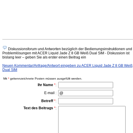
Diskussionsforum und Antworten bezüglich der Bedienungsinstruktionen und
Problemlösungen mit ACER Liquid Jade Z 8 GB Weiß Dual SIM - Diskussion ist
bislang leer – geben Sie als erster einen Beitrag ein
Neuen Kommentar/Anfrage/Antwort eingeben zu ACER Liquid Jade Z 8 GB Weiß
Dual SIM
Mit
*
gekennzeichnete Posten müssen ausgefüllt werden.
Ihr Name
*
:
E-mail :
Betreff
*
:
Text des Beitrags
*
: