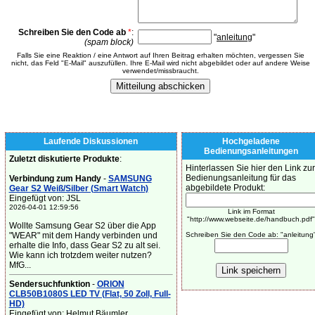
Schreiben Sie den Code ab
*
:
"
anleitung
"
(spam block)
Falls Sie eine Reaktion / eine Antwort auf Ihren Beitrag erhalten möchten, vergessen Sie
nicht, das Feld "E-Mail" auszufüllen. Ihre E-Mail wird nicht abgebildet oder auf andere Weise
verwendet/missbraucht.
Laufende Diskussionen
Hochgeladene
Bedienungsanleitungen
Zuletzt diskutierte Produkte
:
Hinterlassen Sie hier den Link zur
Bedienungsanleitung für das
Verbindung zum Handy
-
SAMSUNG
abgebildete Produkt:
Gear S2 Weiß/Silber (Smart Watch)
Eingefügt von: JSL
2026-04-01 12:59:56
Link im Format
"http://www.webseite.de/handbuch.pdf"
Wollte Samsung Gear S2 über die App
"WEAR" mit dem Handy verbinden und
Schreiben Sie den Code ab: "anleitung
erhalte die Info, dass Gear S2 zu alt sei.
Wie kann ich trotzdem weiter nutzen?
MfG...
Sendersuchfunktion
-
ORION
CLB50B1080S LED TV (Flat, 50 Zoll, Full-
HD)
Eingefügt von: Helmut Bäumler