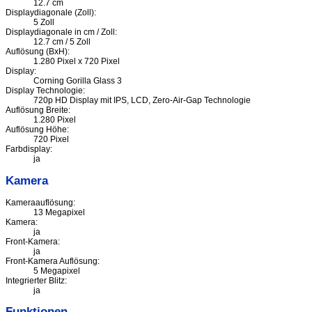
12.7 cm
Displaydiagonale (Zoll):
5 Zoll
Displaydiagonale in cm / Zoll:
12.7 cm / 5 Zoll
Auflösung (BxH):
1.280 Pixel x 720 Pixel
Display:
Corning Gorilla Glass 3
Display Technologie:
720p HD Display mit IPS, LCD, Zero-Air-Gap Technologie
Auflösung Breite:
1.280 Pixel
Auflösung Höhe:
720 Pixel
Farbdisplay:
ja
Kamera
Kameraauflösung:
13 Megapixel
Kamera:
ja
Front-Kamera:
ja
Front-Kamera Auflösung:
5 Megapixel
Integrierter Blitz:
ja
Funktionen