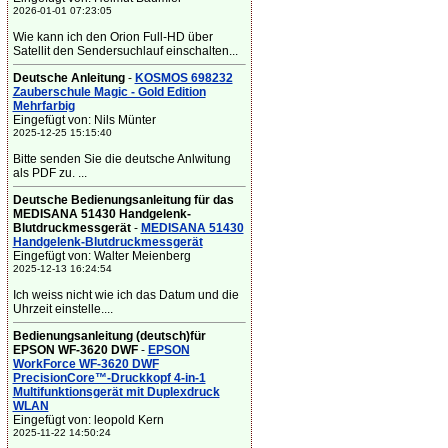
2026-01-01 07:23:05
Wie kann ich den Orion Full-HD über
Satellit den Sendersuchlauf einschalten...
Deutsche Anleitung
-
KOSMOS 698232
Zauberschule Magic - Gold Edition
Mehrfarbig
Eingefügt von: Nils Münter
2025-12-25 15:15:40
Bitte senden Sie die deutsche Anlwitung
als PDF zu. ...
Deutsche Bedienungsanleitung für das
MEDISANA 51430 Handgelenk-
Blutdruckmessgerät
-
MEDISANA 51430
Handgelenk-Blutdruckmessgerät
Eingefügt von: Walter Meienberg
2025-12-13 16:24:54
Ich weiss nicht wie ich das Datum und die
Uhrzeit einstelle....
Bedienungsanleitung (deutsch)für
EPSON WF-3620 DWF
-
EPSON
WorkForce WF-3620 DWF
PrecisionCore™-Druckkopf 4-in-1
Multifunktionsgerät mit Duplexdruck
WLAN
Eingefügt von: leopold Kern
2025-11-22 14:50:24