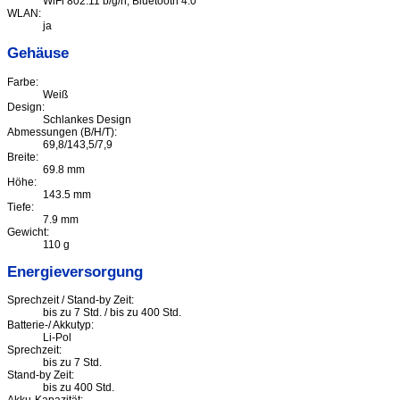
WiFi 802.11 b/g/n, Bluetooth 4.0
WLAN:
ja
Gehäuse
Farbe:
Weiß
Design:
Schlankes Design
Abmessungen (B/H/T):
69,8/143,5/7,9
Breite:
69.8 mm
Höhe:
143.5 mm
Tiefe:
7.9 mm
Gewicht:
110 g
Energieversorgung
Sprechzeit / Stand-by Zeit:
bis zu 7 Std. / bis zu 400 Std.
Batterie-/ Akkutyp:
Li-Pol
Sprechzeit:
bis zu 7 Std.
Stand-by Zeit:
bis zu 400 Std.
Akku-Kapazität: