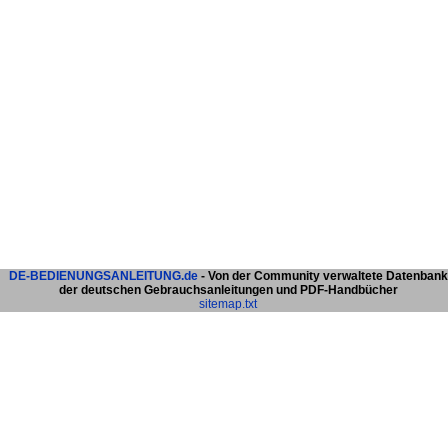
DE-BEDIENUNGSANLEITUNG.de
- Von der Community verwaltete Datenbank
der deutschen Gebrauchsanleitungen und PDF-Handbücher
sitemap.txt