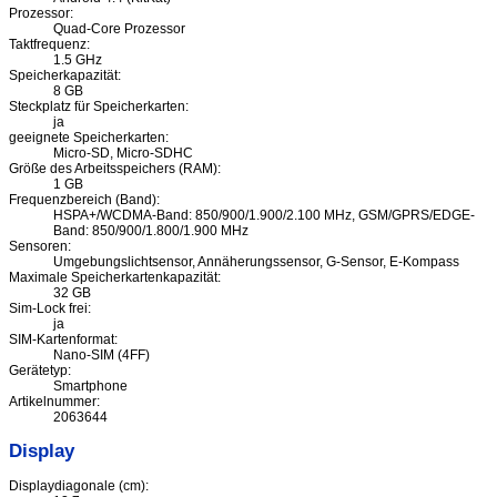
Prozessor:
Quad-Core Prozessor
Taktfrequenz:
1.5 GHz
Speicherkapazität:
8 GB
Steckplatz für Speicherkarten:
ja
geeignete Speicherkarten:
Micro-SD, Micro-SDHC
Größe des Arbeitsspeichers (RAM):
1 GB
Frequenzbereich (Band):
HSPA+/WCDMA-Band: 850/900/1.900/2.100 MHz, GSM/GPRS/EDGE-
Band: 850/900/1.800/1.900 MHz
Sensoren:
Umgebungslichtsensor, Annäherungssensor, G-Sensor, E-Kompass
Maximale Speicherkartenkapazität:
32 GB
Sim-Lock frei:
ja
SIM-Kartenformat:
Nano-SIM (4FF)
Gerätetyp:
Smartphone
Artikelnummer:
2063644
Display
Displaydiagonale (cm):