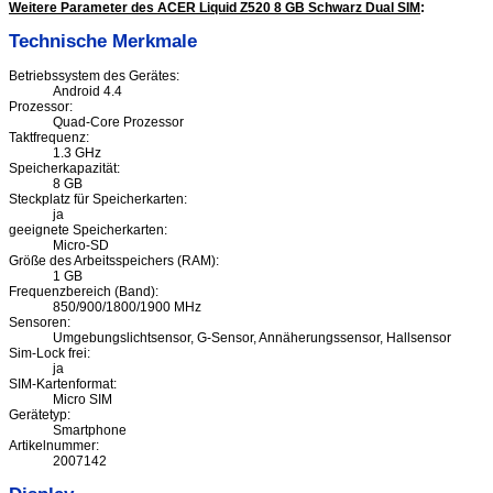
Weitere Parameter des ACER Liquid Z520 8 GB Schwarz Dual SIM
:
Technische Merkmale
Betriebssystem des Gerätes:
Android 4.4
Prozessor:
Quad-Core Prozessor
Taktfrequenz:
1.3 GHz
Speicherkapazität:
8 GB
Steckplatz für Speicherkarten:
ja
geeignete Speicherkarten:
Micro-SD
Größe des Arbeitsspeichers (RAM):
1 GB
Frequenzbereich (Band):
850/900/1800/1900 MHz
Sensoren:
Umgebungslichtsensor, G-Sensor, Annäherungssensor, Hallsensor
Sim-Lock frei:
ja
SIM-Kartenformat:
Micro SIM
Gerätetyp:
Smartphone
Artikelnummer:
2007142