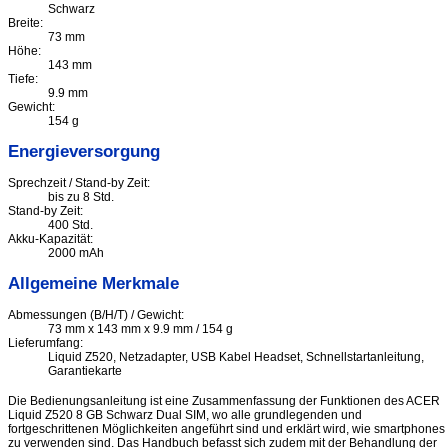
Schwarz
Breite:
73 mm
Höhe:
143 mm
Tiefe:
9.9 mm
Gewicht:
154 g
Energieversorgung
Sprechzeit / Stand-by Zeit:
bis zu 8 Std.
Stand-by Zeit:
400 Std.
Akku-Kapazität:
2000 mAh
Allgemeine Merkmale
Abmessungen (B/H/T) / Gewicht:
73 mm x 143 mm x 9.9 mm / 154 g
Lieferumfang:
Liquid Z520, Netzadapter, USB Kabel Headset, Schnellstartanleitung,
Garantiekarte
Die Bedienungsanleitung ist eine Zusammenfassung der Funktionen des ACER
Liquid Z520 8 GB Schwarz Dual SIM, wo alle grundlegenden und
fortgeschrittenen Möglichkeiten angeführt sind und erklärt wird, wie smartphones
zu verwenden sind. Das Handbuch befasst sich zudem mit der Behandlung der