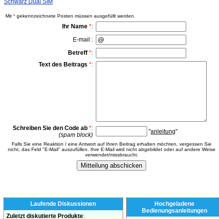
Schwarz Dual SIM
Mit
*
gekennzeichnete Posten müssen ausgefüllt werden.
Ihr Name
*
:
E-mail :
Betreff
*
:
Text des Beitrags
*
:
Schreiben Sie den Code ab
*
:
"
anleitung
"
(spam block)
Falls Sie eine Reaktion / eine Antwort auf Ihren Beitrag erhalten möchten, vergessen Sie
nicht, das Feld "E-Mail" auszufüllen. Ihre E-Mail wird nicht abgebildet oder auf andere Weise
verwendet/missbraucht.
Laufende Diskussionen
Hochgeladene
Bedienungsanleitungen
Zuletzt diskutierte Produkte
: