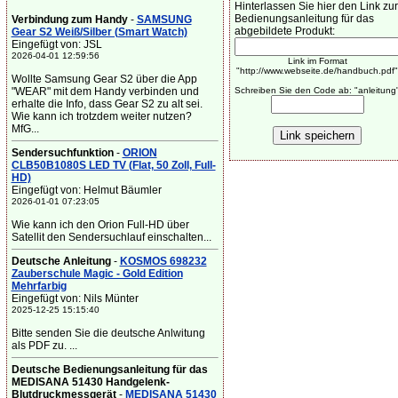
Hinterlassen Sie hier den Link zur
Bedienungsanleitung für das
Verbindung zum Handy
-
SAMSUNG
abgebildete Produkt:
Gear S2 Weiß/Silber (Smart Watch)
Eingefügt von: JSL
2026-04-01 12:59:56
Link im Format
"http://www.webseite.de/handbuch.pdf"
Wollte Samsung Gear S2 über die App
"WEAR" mit dem Handy verbinden und
Schreiben Sie den Code ab: "anleitung
erhalte die Info, dass Gear S2 zu alt sei.
Wie kann ich trotzdem weiter nutzen?
MfG...
Sendersuchfunktion
-
ORION
CLB50B1080S LED TV (Flat, 50 Zoll, Full-
HD)
Eingefügt von: Helmut Bäumler
2026-01-01 07:23:05
Wie kann ich den Orion Full-HD über
Satellit den Sendersuchlauf einschalten...
Deutsche Anleitung
-
KOSMOS 698232
Zauberschule Magic - Gold Edition
Mehrfarbig
Eingefügt von: Nils Münter
2025-12-25 15:15:40
Bitte senden Sie die deutsche Anlwitung
als PDF zu. ...
Deutsche Bedienungsanleitung für das
MEDISANA 51430 Handgelenk-
Blutdruckmessgerät
-
MEDISANA 51430