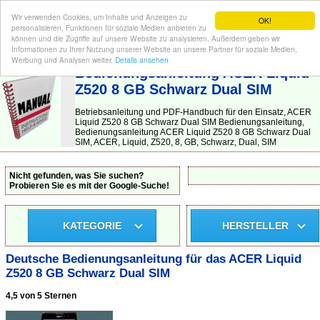
Wir verwenden Cookies, um Inhalte und Anzeigen zu
OK!
personalisieren, Funktionen für soziale Medien anbieten zu
können und die Zugriffe auf unsere Website zu analysieren. Außerdem geben wir
Informationen zu Ihrer Nutzung unserer Website an unsere Partner für soziale Medien,
BEDIENUNGSANLEITUNG
| Hier finden Sie die deutsche Anleitung!
Werbung und Analysen weiter.
Details ansehen
Bedienungsanleitung ACER Liquid
Z520 8 GB Schwarz Dual SIM
Betriebsanleitung und PDF-Handbuch für den Einsatz, ACER
Liquid Z520 8 GB Schwarz Dual SIM Bedienungsanleitung,
Bedienungsanleitung ACER Liquid Z520 8 GB Schwarz Dual
SIM, ACER, Liquid, Z520, 8, GB, Schwarz, Dual, SIM
Nicht gefunden, was Sie suchen?
Probieren Sie es mit der Google-Suche!
KATEGORIE
HERSTELLER
Deutsche Bedienungsanleitung für das ACER Liquid
Z520 8 GB Schwarz Dual SIM
4,5 von 5 Sternen