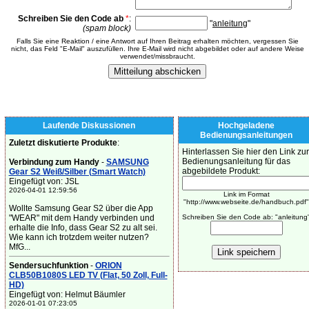
Schreiben Sie den Code ab
*
:
"
anleitung
"
(spam block)
Falls Sie eine Reaktion / eine Antwort auf Ihren Beitrag erhalten möchten, vergessen Sie
nicht, das Feld "E-Mail" auszufüllen. Ihre E-Mail wird nicht abgebildet oder auf andere Weise
verwendet/missbraucht.
Laufende Diskussionen
Hochgeladene
Bedienungsanleitungen
Zuletzt diskutierte Produkte
:
Hinterlassen Sie hier den Link zur
Bedienungsanleitung für das
Verbindung zum Handy
-
SAMSUNG
abgebildete Produkt:
Gear S2 Weiß/Silber (Smart Watch)
Eingefügt von: JSL
2026-04-01 12:59:56
Link im Format
"http://www.webseite.de/handbuch.pdf"
Wollte Samsung Gear S2 über die App
"WEAR" mit dem Handy verbinden und
Schreiben Sie den Code ab: "anleitung
erhalte die Info, dass Gear S2 zu alt sei.
Wie kann ich trotzdem weiter nutzen?
MfG...
Sendersuchfunktion
-
ORION
CLB50B1080S LED TV (Flat, 50 Zoll, Full-
HD)
Eingefügt von: Helmut Bäumler
2026-01-01 07:23:05