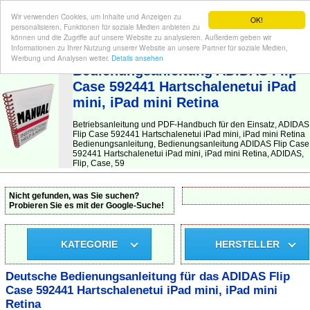
Wir verwenden Cookies, um Inhalte und Anzeigen zu
OK!
personalisieren, Funktionen für soziale Medien anbieten zu
können und die Zugriffe auf unsere Website zu analysieren. Außerdem geben wir
Informationen zu Ihrer Nutzung unserer Website an unsere Partner für soziale Medien,
BEDIENUNGSANLEITUNG
| Hier finden Sie die deutsche Anleitung!
Werbung und Analysen weiter.
Details ansehen
Bedienungsanleitung ADIDAS Flip
Case 592441 Hartschalenetui iPad
mini, iPad mini Retina
Betriebsanleitung und PDF-Handbuch für den Einsatz, ADIDAS
Flip Case 592441 Hartschalenetui iPad mini, iPad mini Retina
Bedienungsanleitung, Bedienungsanleitung ADIDAS Flip Case
592441 Hartschalenetui iPad mini, iPad mini Retina, ADIDAS,
Flip, Case, 59
Nicht gefunden, was Sie suchen?
Probieren Sie es mit der Google-Suche!
KATEGORIE
HERSTELLER
Deutsche Bedienungsanleitung für das ADIDAS Flip
Case 592441 Hartschalenetui iPad mini, iPad mini
Retina