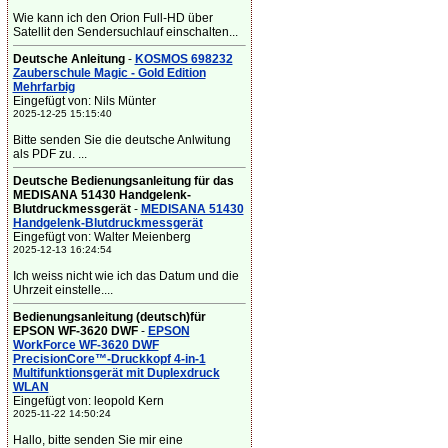
Wie kann ich den Orion Full-HD über
Satellit den Sendersuchlauf einschalten...
Deutsche Anleitung
-
KOSMOS 698232
Zauberschule Magic - Gold Edition
Mehrfarbig
Eingefügt von: Nils Münter
2025-12-25 15:15:40
Bitte senden Sie die deutsche Anlwitung
als PDF zu. ...
Deutsche Bedienungsanleitung für das
MEDISANA 51430 Handgelenk-
Blutdruckmessgerät
-
MEDISANA 51430
Handgelenk-Blutdruckmessgerät
Eingefügt von: Walter Meienberg
2025-12-13 16:24:54
Ich weiss nicht wie ich das Datum und die
Uhrzeit einstelle....
Bedienungsanleitung (deutsch)für
EPSON WF-3620 DWF
-
EPSON
WorkForce WF-3620 DWF
PrecisionCore™-Druckkopf 4-in-1
Multifunktionsgerät mit Duplexdruck
WLAN
Eingefügt von: leopold Kern
2025-11-22 14:50:24
Hallo, bitte senden Sie mir eine