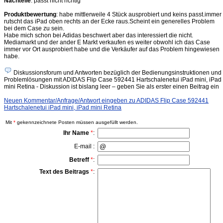
Nachteile
: passt nicht richtig
Produktbewertung
: habe mittlerweile 4 Stück ausprobiert und keins passt.immer
rutscht das iPad oben rechts an der Ecke raus.Scheint ein generelles Problem
bei dem Case zu sein.
Habe mich schon bei Adidas beschwert aber das interessiert die nicht.
Mediamarkt und der ander E Markt verkaufen es weiter obwohl ich das Case
immer vor Ort ausprobiert habe und die Verkäufer auf das Problem hingewiesen
habe.
Diskussionsforum und Antworten bezüglich der Bedienungsinstruktionen und
Problemlösungen mit ADIDAS Flip Case 592441 Hartschalenetui iPad mini, iPad
mini Retina - Diskussion ist bislang leer – geben Sie als erster einen Beitrag ein
Neuen Kommentar/Anfrage/Antwort eingeben zu ADIDAS Flip Case 592441
Hartschalenetui iPad mini, iPad mini Retina
Mit
*
gekennzeichnete Posten müssen ausgefüllt werden.
Ihr Name
*
:
E-mail :
Betreff
*
:
Text des Beitrags
*
: