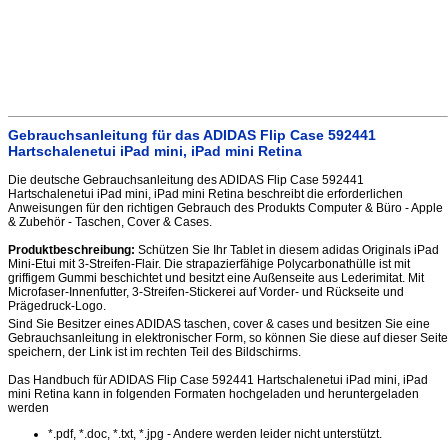
Gebrauchsanleitung für das ADIDAS Flip Case 592441
Hartschalenetui iPad mini, iPad mini Retina
Die deutsche Gebrauchsanleitung des ADIDAS Flip Case 592441
Hartschalenetui iPad mini, iPad mini Retina beschreibt die erforderlichen
Anweisungen für den richtigen Gebrauch des Produkts Computer & Büro - Apple
& Zubehör - Taschen, Cover & Cases.
Produktbeschreibung:
Schützen Sie Ihr Tablet in diesem adidas Originals iPad
Mini-Etui mit 3-Streifen-Flair. Die strapazierfähige Polycarbonathülle ist mit
griffigem Gummi beschichtet und besitzt eine Außenseite aus Lederimitat. Mit
Microfaser-Innenfutter, 3-Streifen-Stickerei auf Vorder- und Rückseite und
Prägedruck-Logo.
Sind Sie Besitzer eines ADIDAS taschen, cover & cases und besitzen Sie eine
Gebrauchsanleitung in elektronischer Form, so können Sie diese auf dieser Seite
speichern, der Link ist im rechten Teil des Bildschirms.
Das Handbuch für ADIDAS Flip Case 592441 Hartschalenetui iPad mini, iPad
mini Retina kann in folgenden Formaten hochgeladen und heruntergeladen
werden
*.pdf, *.doc, *.txt, *.jpg - Andere werden leider nicht unterstützt.