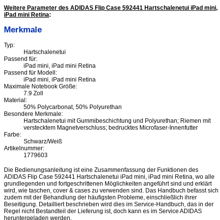
Weitere Parameter des ADIDAS Flip Case 592441 Hartschalenetui iPad mini,
iPad mini Retina
:
Merkmale
Typ:
Hartschalenetui
Passend für:
iPad mini, iPad mini Retina
Passend für Modell:
iPad mini, iPad mini Retina
Maximale Notebook Größe:
7.9 Zoll
Material:
50% Polycarbonat, 50% Polyurethan
Besondere Merkmale:
Hartschalenetui mit Gummibeschichtung und Polyurethan; Riemen mit
verstecktem Magnetverschluss; bedrucktes Microfaser-Innenfutter
Farbe:
Schwarz/Weiß
Artikelnummer:
1779603
Die Bedienungsanleitung ist eine Zusammenfassung der Funktionen des
ADIDAS Flip Case 592441 Hartschalenetui iPad mini, iPad mini Retina, wo alle
grundlegenden und fortgeschrittenen Möglichkeiten angeführt sind und erklärt
wird, wie taschen, cover & cases zu verwenden sind. Das Handbuch befasst sich
zudem mit der Behandlung der häufigsten Probleme, einschließlich ihrer
Beseitigung. Detailliert beschrieben wird dies im Service-Handbuch, das in der
Regel nicht Bestandteil der Lieferung ist, doch kann es im Service ADIDAS
heruntergeladen werden.