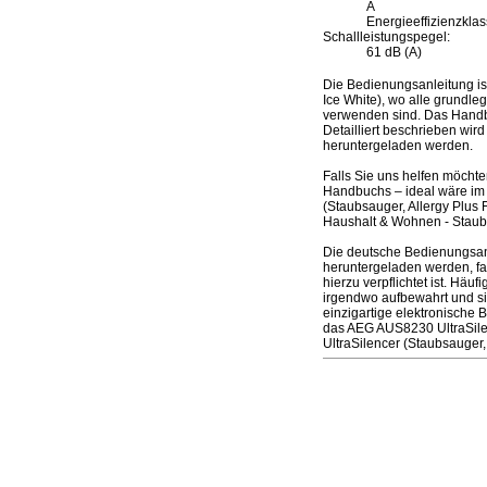
A
Energieeffizienzklas
Schallleistungspegel:
61 dB (A)
Die Bedienungsanleitung is
Ice White), wo alle grundle
verwenden sind. Das Handbu
Detailliert beschrieben wir
heruntergeladen werden.
Falls Sie uns helfen möcht
Handbuchs – ideal wäre im 
(Staubsauger, Allergy Plus 
Haushalt & Wohnen - Staubs
Die deutsche Bedienungsanle
heruntergeladen werden, fal
hierzu verpflichtet ist. Hä
irgendwo aufbewahrt und si
einzigartige elektronische 
das AEG AUS8230 UltraSilenc
UltraSilencer (Staubsauger, A