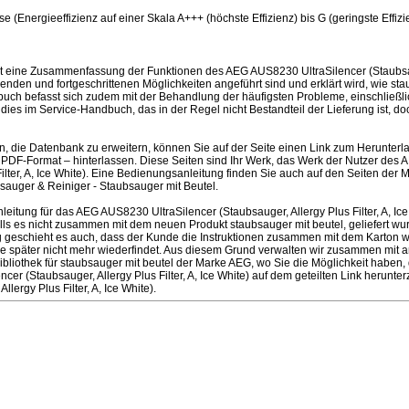
se (Energieeffizienz auf einer Skala A+++ (höchste Effizienz) bis G (geringste Effizi
t eine Zusammenfassung der Funktionen des AEG AUS8230 UltraSilencer (Staubsauge
genden und fortgeschrittenen Möglichkeiten angeführt sind und erklärt wird, wie sta
ch befasst sich zudem mit der Behandlung der häufigsten Probleme, einschließlic
d dies im Service-Handbuch, das in der Regel nicht Bestandteil der Lieferung ist, 
en, die Datenbank zu erweitern, können Sie auf der Seite einen Link zum Herunter
PDF-Format – hinterlassen. Diese Seiten sind Ihr Werk, das Werk der Nutzer des
Filter, A, Ice White). Eine Bedienungsanleitung finden Sie auch auf den Seiten de
auger & Reiniger - Staubsauger mit Beutel.
itung für das AEG AUS8230 UltraSilencer (Staubsauger, Allergy Plus Filter, A, I
ls es nicht zusammen mit dem neuen Produkt staubsauger mit beutel, geliefert wur
ufig geschieht es auch, dass der Kunde die Instruktionen zusammen mit dem Karton 
e später nicht mehr wiederfindet. Aus diesem Grund verwalten wir zusammen mit
Bibliothek für staubsauger mit beutel der Marke AEG, wo Sie die Möglichkeit haben,
er (Staubsauger, Allergy Plus Filter, A, Ice White) auf dem geteilten Link herun
llergy Plus Filter, A, Ice White).