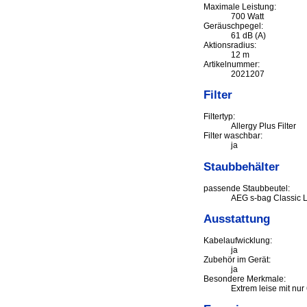
Maximale Leistung:
700 Watt
Geräuschpegel:
61 dB (A)
Aktionsradius:
12 m
Artikelnummer:
2021207
Filter
Filtertyp:
Allergy Plus Filter
Filter waschbar:
ja
Staubbehälter
passende Staubbeutel:
AEG s-bag Classic 
Ausstattung
Kabelaufwicklung:
ja
Zubehör im Gerät:
ja
Besondere Merkmale:
Extrem leise mit nur