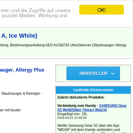
OK!
nen und die Zugriffe auf unsere
r soziale Medien, Werbung und
A, Ice White)
leitung, Bedienungsanleitung AEG AUS8230 UltraSilencer (Staubsauger, Allergy
uger, Allergy Plus
HERSTELLER
Laufende Diskussionen
 Staubsauger & Reiniger -
Zuletzt diskutierte Produkte
:
Verbindung zum Handy
-
SAMSUNG Gear
S2 Weiß/Silber (Smart Watch)
r mit beutel
Eingefügt von: JSL
2026-04-01 12:59:56
Wollte Samsung Gear S2 über die App
"WEAR" mit dem Handy verbinden und