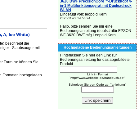
3620 DWF PrecisionCore™-Druckkopf 4-
in-1 Multifunktionsgerät mit Duplexdruck
WLAN
Eingefügt von: leopold Kern
2025-11-22 14:50:24
Hallo, bitte senden Sie mir eine
Bedienungsanleitung (deutsch)für EPSON
 A, Ice White)
WF-3620 DWF mfg Leopold Kern...
e) beschreibt die
Hochgeladene Bedienungsanleitungen
niger - Staubsauger mit
Hinterlassen Sie hier den Link zur
Bedienungsanleitung für das abgebildete
her Form, so können Sie
Produkt:
Link im Format
den Formaten hochgeladen
"http://www.webseite.de/handbuch.pdf"
Schreiben Sie den Code ab: "anleitung"