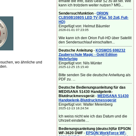
erhalte die Info, dass Gear S2 zu alt sei. Wie
kann ich trotzdem weiter nutzen? MfG...
Sendersuchfunktion
-
ORION
CLB50B1080S LED TV (Flat, 50 Zoll, Full-
HD)
Eingefügt von: Helmut Bäumler
2026-01-01 07:23:05
Wie kann ich den Orion Full-HD über Satellit
den Sendersuchlauf einschalten...
Deutsche Anleitung
-
KOSMOS 698232
Zauberschule Magic - Gold Edition
Mehrfarbig
besuchen, wo ähnliche und
Eingefügt von: Nils Münter
rden.
2025-12-25 15:15:40
Bitte senden Sie die deutsche Anlwitung als
PDF zu. ...
Deutsche Bedienungsanleitung für das
MEDISANA 51430 Handgelenk-
Blutdruckmessgerät
-
MEDISANA 51430
Handgelenk-Blutdruckmessgerät
Eingefügt von: Walter Meienberg
2025-12-13 16:24:54
Ich weiss nicht wie ich das Datum und die
Uhrzeit einstelle....
Bedienungsanleitung (deutsch)für EPSON
WF-3620 DWF
-
EPSON WorkForce WF-