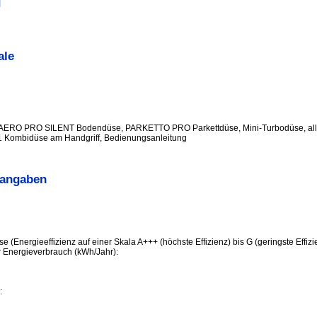
g
ale
AERO PRO SILENT Bodendüse, PARKETTO PRO Parkettdüse, Mini-Turbodüse, alle
in1 Kombidüse am Handgriff, Bedienungsanleitung
sangaben
se (Energieeffizienz auf einer Skala A+++ (höchste Effizienz) bis G (geringste Effizi
er Energieverbrauch (kWh/Jahr):
: