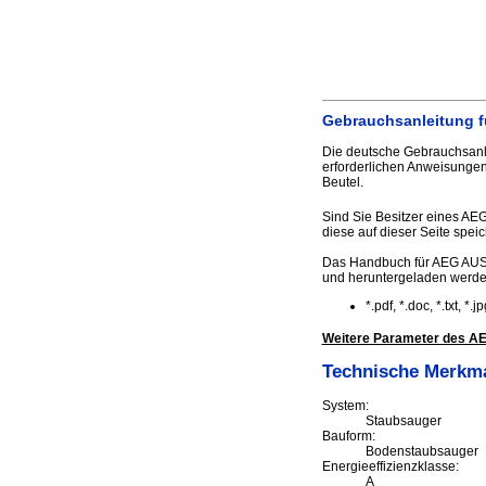
Gebrauchsanleitung für
Die deutsche Gebrauchsanlei
erforderlichen Anweisungen
Beutel.
Sind Sie Besitzer eines AEG
diese auf dieser Seite speic
Das Handbuch für AEG AUS82
und heruntergeladen werd
*.pdf, *.doc, *.txt, *
Weitere Parameter des AEG 
Technische Merkm
System:
Staubsauger
Bauform:
Bodenstaubsauger
Energieeffizienzklasse:
A