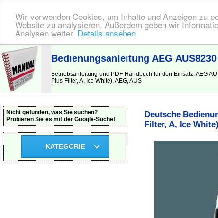
Wir verwenden Cookies, um Inhalte und Anzeigen zu pers
Website zu analysieren. Außerdem geben wir Informatio
Analysen weiter.
Details ansehen
BEDIENUNGSANLEITUNG
| Hier finden Sie die deutsche Anleitung!
Bedienungsanleitung AEG AUS8230 Ult
Betriebsanleitung und PDF-Handbuch für den Einsatz, AEG AUS8
Plus Filter, A, Ice White), AEG, AUS
Nicht gefunden, was Sie suchen?
Deutsche Bedienung
Probieren Sie es mit der Google-Suche!
Filter, A, Ice White
KATEGORIE