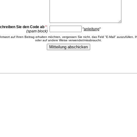
chreiben Sie den Code ab
*
:
"
anleitung
"
(spam block)
 Antwort auf Ihren Beitrag erhalten möchten, vergessen Sie nicht, das Feld "E-Mail" auszufüllen. Ih
oder auf andere Weise verwendet/missbraucht.