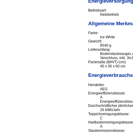
Energieversorgun
Betriebsart:
Netzbetrieb
Allgemeine Merkm
Farbe:
Ice White
Gewicht:
8540 g
Lieferumfang:
Bodenstaubsauger, 
Verschluss, inkl. 3
Packmaße (B/H/T) (cm):
40 x 36 x 60 cm
Energieverbrauch
Hersteller:
AEG
Energieeffizienzklasse:
A
Energieeffizienzklas
Durchschnittlicher jährlich
26 kWh/Jahr
Teppichreinigungsklasse:
C
Hartbodenreinigungsklasse
A
Staubemissionsklasse: