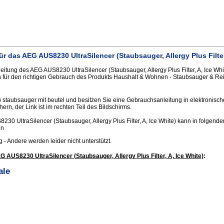
 das AEG AUS8230 UltraSilencer (Staubsauger, Allergy Plus Filter,
tung des AEG AUS8230 UltraSilencer (Staubsauger, Allergy Plus Filter, A, Ice Whit
 für den richtigen Gebrauch des Produkts Haushalt & Wohnen - Staubsauger & Rei
 staubsauger mit beutel und besitzen Sie eine Gebrauchsanleitung in elektronisc
hern, der Link ist im rechten Teil des Bildschirms.
30 UltraSilencer (Staubsauger, Allergy Plus Filter, A, Ice White) kann in folgen
en
.jpg - Andere werden leider nicht unterstützt.
AUS8230 UltraSilencer (Staubsauger, Allergy Plus Filter, A, Ice White)
:
ale