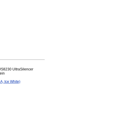
US8230 UltraSilencer
ein
A, Ice White)