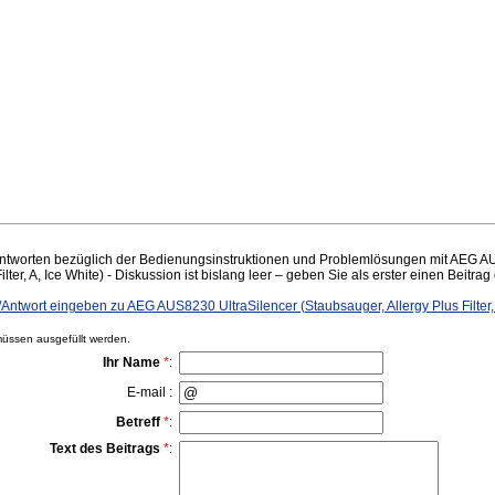
ntworten bezüglich der Bedienungsinstruktionen und Problemlösungen mit AEG A
lter, A, Ice White) - Diskussion ist bislang leer – geben Sie als erster einen Beitrag 
twort eingeben zu AEG AUS8230 UltraSilencer (Staubsauger, Allergy Plus Filter, 
ssen ausgefüllt werden.
Ihr Name
*
:
E-mail :
Betreff
*
:
Text des Beitrags
*
: