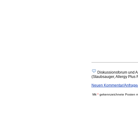
Diskussionsforum und A
(Staubsauger, Allergy Plus Fi
Neuen Kommentar/Anfrage/An
Mit
*
gekennzeichnete Posten mü