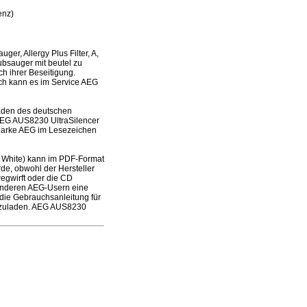
enz)
r, Allergy Plus Filter, A,
ubsauger mit beutel zu
h ihrer Beseitigung.
doch kann es im Service AEG
laden des deutschen
 AEG AUS8230 UltraSilencer
r Marke AEG im Lesezeichen
ce White) kann im PDF-Format
de, obwohl der Hersteller
wegwirft oder die CD
 anderen AEG-Usern eine
 die Gebrauchsanleitung für
terzuladen. AEG AUS8230