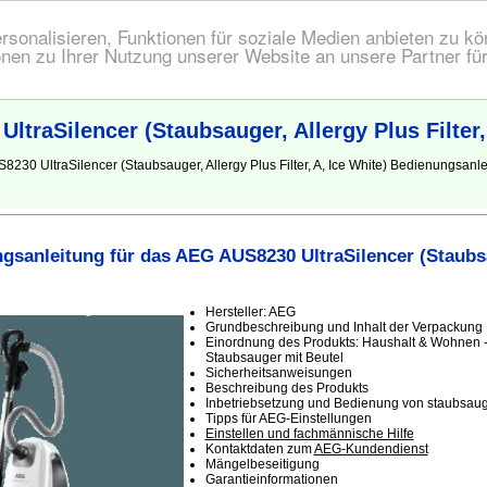
onalisieren, Funktionen für soziale Medien anbieten zu kön
nen zu Ihrer Nutzung unserer Website an unsere Partner fü
raSilencer (Staubsauger, Allergy Plus Filter, 
230 UltraSilencer (Staubsauger, Allergy Plus Filter, A, Ice White) Bedienungsan
sanleitung für das AEG AUS8230 UltraSilencer (Staubsa
)
Hersteller: AEG
Grundbeschreibung und Inhalt der Verpackung
Einordnung des Produkts: Haushalt & Wohnen -
Staubsauger mit Beutel
Sicherheitsanweisungen
Beschreibung des Produkts
Inbetriebsetzung und Bedienung von staubsauge
Tipps für AEG-Einstellungen
Einstellen und fachmännische Hilfe
Kontaktdaten zum
AEG-Kundendienst
Mängelbeseitigung
Garantieinformationen