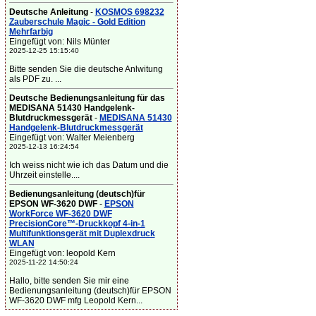
Deutsche Anleitung
-
KOSMOS 698232
Zauberschule Magic - Gold Edition
Mehrfarbig
Eingefügt von: Nils Münter
2025-12-25 15:15:40
Bitte senden Sie die deutsche Anlwitung
als PDF zu. ...
Deutsche Bedienungsanleitung für das
MEDISANA 51430 Handgelenk-
Blutdruckmessgerät
-
MEDISANA 51430
Handgelenk-Blutdruckmessgerät
Eingefügt von: Walter Meienberg
2025-12-13 16:24:54
Ich weiss nicht wie ich das Datum und die
Uhrzeit einstelle....
Bedienungsanleitung (deutsch)für
EPSON WF-3620 DWF
-
EPSON
WorkForce WF-3620 DWF
PrecisionCore™-Druckkopf 4-in-1
Multifunktionsgerät mit Duplexdruck
WLAN
Eingefügt von: leopold Kern
2025-11-22 14:50:24
Hallo, bitte senden Sie mir eine
Bedienungsanleitung (deutsch)für EPSON
WF-3620 DWF mfg Leopold Kern...