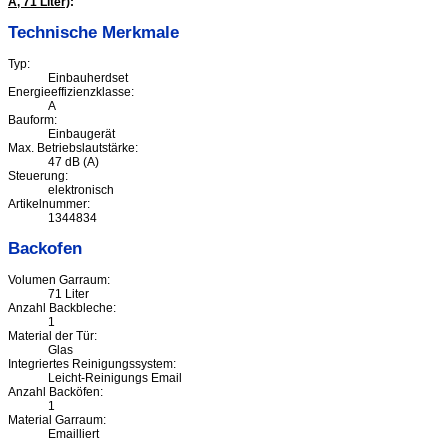
A, 71 Liter)
:
Technische Merkmale
Typ:
Einbauherdset
Energieeffizienzklasse:
A
Bauform:
Einbaugerät
Max. Betriebslautstärke:
47 dB (A)
Steuerung:
elektronisch
Artikelnummer:
1344834
Backofen
Volumen Garraum:
71 Liter
Anzahl Backbleche:
1
Material der Tür:
Glas
Integriertes Reinigungssystem:
Leicht-Reinigungs Email
Anzahl Backöfen:
1
Material Garraum:
Emailliert