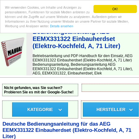
Wir verwenden Cookies, um Inhalte und Anzeigen zu
OK!
personalisieren, Funktionen für soziale Medien anbieten zu
können und die Zugriffe auf unsere Website zu analysieren. Außerdem geben wir
Informationen zu Ihrer Nutzung unserer Website an unsere Partner für soziale Medien,
BEDIENUNGSANLEITUNG
| Hier finden Sie die deutsche Anleitung!
Werbung und Analysen weiter.
Details ansehen
Bedienungsanleitung AEG
EEMX331322 Einbauherdset
(Elektro-Kochfeld, A, 71 Liter)
Betriebsanleitung und PDF-Handbuch für den Einsatz, AEG
EEMX331322 Einbauherdset (Elektro-Kochfeld, A, 71 Liter)
Bedienungsanleitung, Bedienungsanleitung AEG
EEMX331322 Einbauherdset (Elektro-Kochfeld, A, 71 Liter),
AEG, EEMX331322, Einbauherdset, Elek
Nicht gefunden, was Sie suchen?
Probieren Sie es mit der Google-Suche!
KATEGORIE
HERSTELLER
Deutsche Bedienungsanleitung für das AEG
EEMX331322 Einbauherdset (Elektro-Kochfeld, A, 71
Liter)