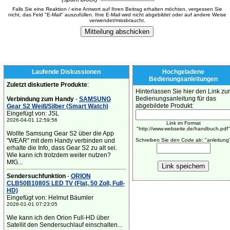
Falls Sie eine Reaktion / eine Antwort auf Ihren Beitrag erhalten möchten, vergessen Sie
nicht, das Feld "E-Mail" auszufüllen. Ihre E-Mail wird nicht abgebildet oder auf andere Weise
verwendet/missbraucht.
Laufende Diskussionen
Hochgeladene
Bedienungsanleitungen
Zuletzt diskutierte Produkte
:
Hinterlassen Sie hier den Link zur
Bedienungsanleitung für das
Verbindung zum Handy
-
SAMSUNG
abgebildete Produkt:
Gear S2 Weiß/Silber (Smart Watch)
Eingefügt von: JSL
2026-04-01 12:59:56
Link im Format
"http://www.webseite.de/handbuch.pdf"
Wollte Samsung Gear S2 über die App
"WEAR" mit dem Handy verbinden und
Schreiben Sie den Code ab: "anleitung
erhalte die Info, dass Gear S2 zu alt sei.
Wie kann ich trotzdem weiter nutzen?
MfG...
Sendersuchfunktion
-
ORION
CLB50B1080S LED TV (Flat, 50 Zoll, Full-
HD)
Eingefügt von: Helmut Bäumler
2026-01-01 07:23:05
Wie kann ich den Orion Full-HD über
Satellit den Sendersuchlauf einschalten...