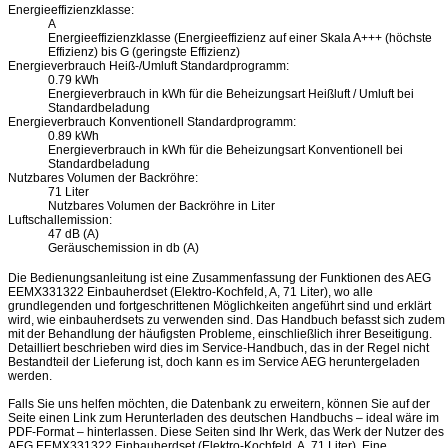
Energieeffizienzklasse:
A
Energieeffizienzklasse (Energieeffizienz auf einer Skala A+++ (höchste
Effizienz) bis G (geringste Effizienz)
Energieverbrauch Heiß-/Umluft Standardprogramm:
0.79 kWh
Energieverbrauch in kWh für die Beheizungsart Heißluft / Umluft bei
Standardbeladung
Energieverbrauch Konventionell Standardprogramm:
0.89 kWh
Energieverbrauch in kWh für die Beheizungsart Konventionell bei
Standardbeladung
Nutzbares Volumen der Backröhre:
71 Liter
Nutzbares Volumen der Backröhre in Liter
Luftschallemission:
47 dB (A)
Geräuschemission in db (A)
Die Bedienungsanleitung ist eine Zusammenfassung der Funktionen des AEG
EEMX331322 Einbauherdset (Elektro-Kochfeld, A, 71 Liter), wo alle
grundlegenden und fortgeschrittenen Möglichkeiten angeführt sind und erklärt
wird, wie einbauherdsets zu verwenden sind. Das Handbuch befasst sich zudem
mit der Behandlung der häufigsten Probleme, einschließlich ihrer Beseitigung.
Detailliert beschrieben wird dies im Service-Handbuch, das in der Regel nicht
Bestandteil der Lieferung ist, doch kann es im Service AEG heruntergeladen
werden.
Falls Sie uns helfen möchten, die Datenbank zu erweitern, können Sie auf der
Seite einen Link zum Herunterladen des deutschen Handbuchs – ideal wäre im
PDF-Format – hinterlassen. Diese Seiten sind Ihr Werk, das Werk der Nutzer des
AEG EEMX331322 Einbauherdset (Elektro-Kochfeld, A, 71 Liter). Eine