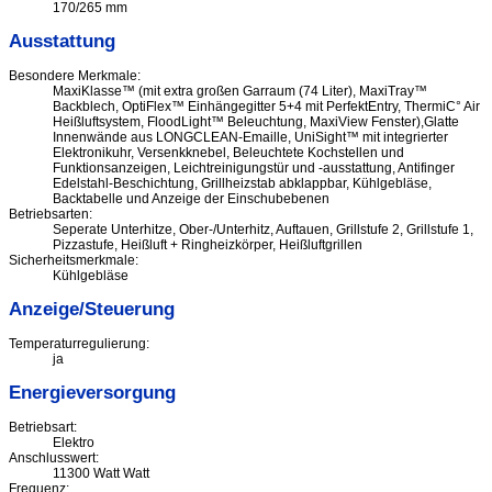
170/265 mm
Ausstattung
Besondere Merkmale:
MaxiKlasse™ (mit extra großen Garraum (74 Liter), MaxiTray™
Backblech, OptiFlex™ Einhängegitter 5+4 mit PerfektEntry, ThermiC° Air
Heißluftsystem, FloodLight™ Beleuchtung, MaxiView Fenster),Glatte
Innenwände aus LONGCLEAN-Emaille, UniSight™ mit integrierter
Elektronikuhr, Versenkknebel, Beleuchtete Kochstellen und
Funktionsanzeigen, Leichtreinigungstür und -ausstattung, Antifinger
Edelstahl-Beschichtung, Grillheizstab abklappbar, Kühlgebläse,
Backtabelle und Anzeige der Einschubebenen
Betriebsarten:
Seperate Unterhitze, Ober-/Unterhitz, Auftauen, Grillstufe 2, Grillstufe 1,
Pizzastufe, Heißluft + Ringheizkörper, Heißluftgrillen
Sicherheitsmerkmale:
Kühlgebläse
Anzeige/Steuerung
Temperaturregulierung:
ja
Energieversorgung
Betriebsart:
Elektro
Anschlusswert:
11300 Watt Watt
Frequenz: