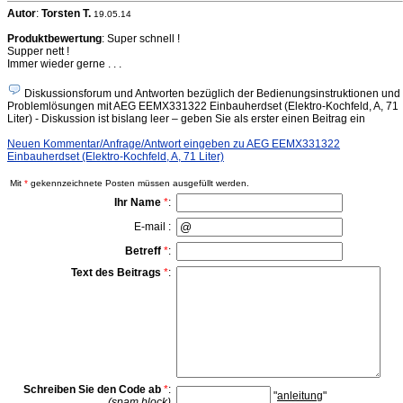
Autor
:
Torsten T.
19.05.14
Produktbewertung
: Super schnell !
Supper nett !
Immer wieder gerne . . .
Diskussionsforum und Antworten bezüglich der Bedienungsinstruktionen und
Problemlösungen mit AEG EEMX331322 Einbauherdset (Elektro-Kochfeld, A, 71
Liter) - Diskussion ist bislang leer – geben Sie als erster einen Beitrag ein
Neuen Kommentar/Anfrage/Antwort eingeben zu AEG EEMX331322
Einbauherdset (Elektro-Kochfeld, A, 71 Liter)
Mit
*
gekennzeichnete Posten müssen ausgefüllt werden.
Ihr Name
*
:
E-mail :
Betreff
*
:
Text des Beitrags
*
:
Schreiben Sie den Code ab
*
:
"
anleitung
"
(spam block)