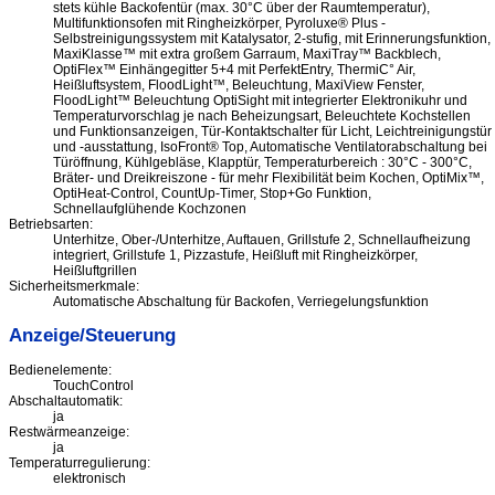
stets kühle Backofentür (max. 30°C über der Raumtemperatur),
Multifunktionsofen mit Ringheizkörper, Pyroluxe® Plus -
Selbstreinigungssystem mit Katalysator, 2-stufig, mit Erinnerungsfunktion,
MaxiKlasse™ mit extra großem Garraum, MaxiTray™ Backblech,
OptiFlex™ Einhängegitter 5+4 mit PerfektEntry, ThermiC° Air,
Heißluftsystem, FloodLight™, Beleuchtung, MaxiView Fenster,
FloodLight™ Beleuchtung OptiSight mit integrierter Elektronikuhr und
Temperaturvorschlag je nach Beheizungsart, Beleuchtete Kochstellen
und Funktionsanzeigen, Tür-Kontaktschalter für Licht, Leichtreinigungstür
und -ausstattung, IsoFront® Top, Automatische Ventilatorabschaltung bei
Türöffnung, Kühlgebläse, Klapptür, Temperaturbereich : 30°C - 300°C,
Bräter- und Dreikreiszone - für mehr Flexibilität beim Kochen, OptiMix™,
OptiHeat-Control, CountUp-Timer, Stop+Go Funktion,
Schnellaufglühende Kochzonen
Betriebsarten:
Unterhitze, Ober-/Unterhitze, Auftauen, Grillstufe 2, Schnellaufheizung
integriert, Grillstufe 1, Pizzastufe, Heißluft mit Ringheizkörper,
Heißluftgrillen
Sicherheitsmerkmale:
Automatische Abschaltung für Backofen, Verriegelungsfunktion
Anzeige/Steuerung
Bedienelemente:
TouchControl
Abschaltautomatik:
ja
Restwärmeanzeige:
ja
Temperaturregulierung:
elektronisch