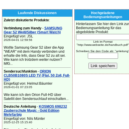
Laufende Diskussionen
Hochgeladene
Bedienungsanleitungen
Zuletzt diskutierte Produkte
:
Hinterlassen Sie hier den Link zur
Bedienungsanleitung für das
Verbindung zum Handy
-
SAMSUNG
abgebildete Produkt:
Gear S2 Weiß/Silber (Smart Watch)
Eingefügt von: JSL
2026-04-01 12:59:56
Link im Format
"http://www.webseite.de/handbuch.pdf"
Wollte Samsung Gear S2 über die App
"WEAR" mit dem Handy verbinden und
Schreiben Sie den Code ab: "anleitung
erhalte die Info, dass Gear S2 zu alt sei.
Wie kann ich trotzdem weiter nutzen?
MfG...
Sendersuchfunktion
-
ORION
CLB50B1080S LED TV (Flat, 50 Zoll, Full-
HD)
Eingefügt von: Helmut Bäumler
2026-01-01 07:23:05
Wie kann ich den Orion Full-HD über
Satellit den Sendersuchlauf einschalten...
Deutsche Anleitung
-
KOSMOS 698232
Zauberschule Magic - Gold Edition
Mehrfarbig
Eingefügt von: Nils Münter
2025-12-25 15:15:40