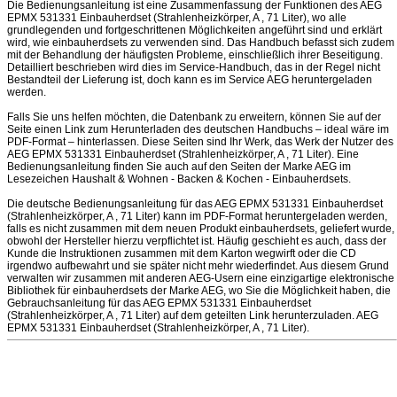
Die Bedienungsanleitung ist eine Zusammenfassung der Funktionen des AEG
EPMX 531331 Einbauherdset (Strahlenheizkörper, A , 71 Liter), wo alle
grundlegenden und fortgeschrittenen Möglichkeiten angeführt sind und erklärt
wird, wie einbauherdsets zu verwenden sind. Das Handbuch befasst sich zudem
mit der Behandlung der häufigsten Probleme, einschließlich ihrer Beseitigung.
Detailliert beschrieben wird dies im Service-Handbuch, das in der Regel nicht
Bestandteil der Lieferung ist, doch kann es im Service AEG heruntergeladen
werden.
Falls Sie uns helfen möchten, die Datenbank zu erweitern, können Sie auf der
Seite einen Link zum Herunterladen des deutschen Handbuchs – ideal wäre im
PDF-Format – hinterlassen. Diese Seiten sind Ihr Werk, das Werk der Nutzer des
AEG EPMX 531331 Einbauherdset (Strahlenheizkörper, A , 71 Liter). Eine
Bedienungsanleitung finden Sie auch auf den Seiten der Marke AEG im
Lesezeichen Haushalt & Wohnen - Backen & Kochen - Einbauherdsets.
Die deutsche Bedienungsanleitung für das AEG EPMX 531331 Einbauherdset
(Strahlenheizkörper, A , 71 Liter) kann im PDF-Format heruntergeladen werden,
falls es nicht zusammen mit dem neuen Produkt einbauherdsets, geliefert wurde,
obwohl der Hersteller hierzu verpflichtet ist. Häufig geschieht es auch, dass der
Kunde die Instruktionen zusammen mit dem Karton wegwirft oder die CD
irgendwo aufbewahrt und sie später nicht mehr wiederfindet. Aus diesem Grund
verwalten wir zusammen mit anderen AEG-Usern eine einzigartige elektronische
Bibliothek für einbauherdsets der Marke AEG, wo Sie die Möglichkeit haben, die
Gebrauchsanleitung für das AEG EPMX 531331 Einbauherdset
(Strahlenheizkörper, A , 71 Liter) auf dem geteilten Link herunterzuladen. AEG
EPMX 531331 Einbauherdset (Strahlenheizkörper, A , 71 Liter).