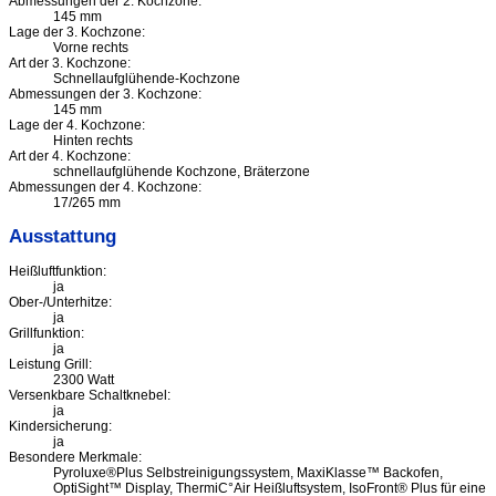
Abmessungen der 2. Kochzone:
145 mm
Lage der 3. Kochzone:
Vorne rechts
Art der 3. Kochzone:
Schnellaufglühende-Kochzone
Abmessungen der 3. Kochzone:
145 mm
Lage der 4. Kochzone:
Hinten rechts
Art der 4. Kochzone:
schnellaufglühende Kochzone, Bräterzone
Abmessungen der 4. Kochzone:
17/265 mm
Ausstattung
Heißluftfunktion:
ja
Ober-/Unterhitze:
ja
Grillfunktion:
ja
Leistung Grill:
2300 Watt
Versenkbare Schaltknebel:
ja
Kindersicherung:
ja
Besondere Merkmale:
Pyroluxe®Plus Selbstreinigungssystem, MaxiKlasse™ Backofen,
OptiSight™ Display, ThermiC°Air Heißluftsystem, IsoFront® Plus für eine