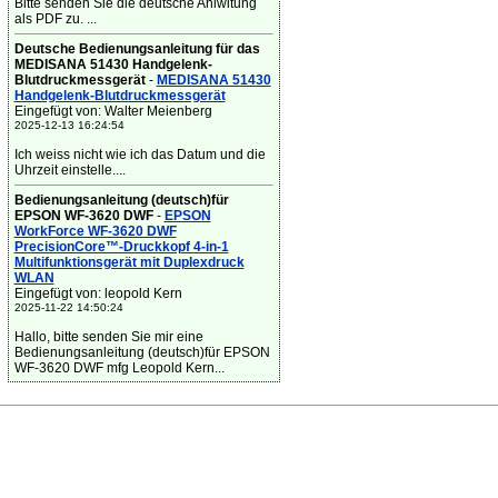
Bitte senden Sie die deutsche Anlwitung
als PDF zu. ...
Deutsche Bedienungsanleitung für das
MEDISANA 51430 Handgelenk-
Blutdruckmessgerät
-
MEDISANA 51430
Handgelenk-Blutdruckmessgerät
Eingefügt von: Walter Meienberg
2025-12-13 16:24:54
Ich weiss nicht wie ich das Datum und die
Uhrzeit einstelle....
Bedienungsanleitung (deutsch)für
EPSON WF-3620 DWF
-
EPSON
WorkForce WF-3620 DWF
PrecisionCore™-Druckkopf 4-in-1
Multifunktionsgerät mit Duplexdruck
WLAN
Eingefügt von: leopold Kern
2025-11-22 14:50:24
Hallo, bitte senden Sie mir eine
Bedienungsanleitung (deutsch)für EPSON
WF-3620 DWF mfg Leopold Kern...