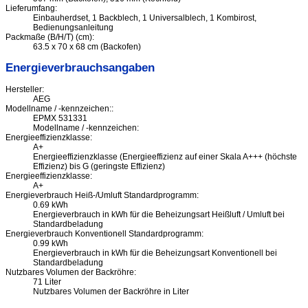
Lieferumfang:
Einbauherdset, 1 Backblech, 1 Universalblech, 1 Kombirost,
Bedienungsanleitung
Packmaße (B/H/T) (cm):
63.5 x 70 x 68 cm (Backofen)
Energieverbrauchsangaben
Hersteller:
AEG
Modellname / -kennzeichen::
EPMX 531331
Modellname / -kennzeichen:
Energieeffizienzklasse:
A+
Energieeffizienzklasse (Energieeffizienz auf einer Skala A+++ (höchste
Effizienz) bis G (geringste Effizienz)
Energieeffizienzklasse:
A+
Energieverbrauch Heiß-/Umluft Standardprogramm:
0.69 kWh
Energieverbrauch in kWh für die Beheizungsart Heißluft / Umluft bei
Standardbeladung
Energieverbrauch Konventionell Standardprogramm:
0.99 kWh
Energieverbrauch in kWh für die Beheizungsart Konventionell bei
Standardbeladung
Nutzbares Volumen der Backröhre:
71 Liter
Nutzbares Volumen der Backröhre in Liter