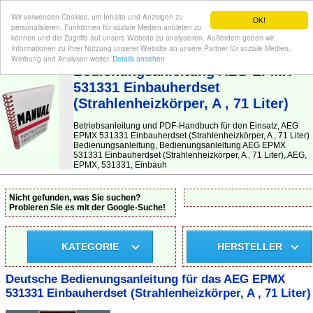
Wir verwenden Cookies, um Inhalte und Anzeigen zu
OK!
personalisieren, Funktionen für soziale Medien anbieten zu
können und die Zugriffe auf unsere Website zu analysieren. Außerdem geben wir
Informationen zu Ihrer Nutzung unserer Website an unsere Partner für soziale Medien,
BEDIENUNGSANLEITUNG
| Hier finden Sie die deutsche Anleitung!
Werbung und Analysen weiter.
Details ansehen
Bedienungsanleitung AEG EPMX
531331 Einbauherdset
(Strahlenheizkörper, A , 71 Liter)
Betriebsanleitung und PDF-Handbuch für den Einsatz, AEG
EPMX 531331 Einbauherdset (Strahlenheizkörper, A , 71 Liter)
Bedienungsanleitung, Bedienungsanleitung AEG EPMX
531331 Einbauherdset (Strahlenheizkörper, A , 71 Liter), AEG,
EPMX, 531331, Einbauh
Nicht gefunden, was Sie suchen?
Probieren Sie es mit der Google-Suche!
KATEGORIE
HERSTELLER
Deutsche Bedienungsanleitung für das AEG EPMX
531331 Einbauherdset (Strahlenheizkörper, A , 71 Liter)