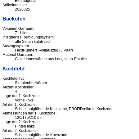
Einbaugerät
Artikelnummer:
2026025
Backofen
Volumen Garraum:
71 Liter
Integriertes Reinigungssystem:
alle Seiten katalytisch
Auszugssystem:
FlexiRunners -Vollauszug (3 Paar)
Material Garraum:
Glatte Innenwände aus Longclean-Emaille
Kochfeld
Kochfeld-Typ:
Strahlenheizkörper
Anzahl Kochfelder:
4
Lage der 1. Kochzone:
Vorne links
Art der 1. Kochzone:
Schnellaufglühende Kochzone, PROFIDreikreis-Kochzone
Abmessungen der 1. Kochzone:
120/175/210 mm
Lage der 2. Kochzone:
Hinten links
Art der 2. Kochzone:
Schnellaufglühende-Kochzone