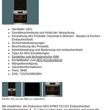
Hersteller: AEG
Grundbeschreibung und Inhalt der Verpackung
Einordnung des Produkts: Haushalt & Wohnen - Backen & Kochen -
Einbauherdsets
Sicherheitsanweisungen
Beschreibung des Produkts
Inbetriebsetzung und Bedienung von einbauherdsets
Tipps für AEG-Einstellungen
Einstellen und fachmännische Hilfe
Kontaktdaten zum
AEG-Kundendienst
Mängelbeseitigung
Garantieinformationen
Preis: 999€
EAN: 7332543892884
Klicken Sie um das Bild zu vergrößern
Wir empfehlen, die Diskussion AEG EPMX 531331 Einbauherdset
(Strahlenheizkörper, A , 71 Liter) zu besuchen, wo ähnliche und sogar die