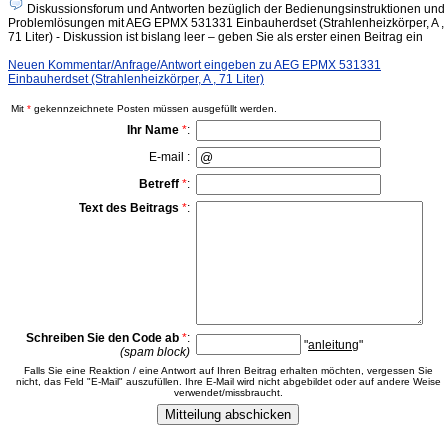
Diskussionsforum und Antworten bezüglich der Bedienungsinstruktionen und
Problemlösungen mit AEG EPMX 531331 Einbauherdset (Strahlenheizkörper, A ,
71 Liter) - Diskussion ist bislang leer – geben Sie als erster einen Beitrag ein
Neuen Kommentar/Anfrage/Antwort eingeben zu AEG EPMX 531331
Einbauherdset (Strahlenheizkörper, A , 71 Liter)
Mit
*
gekennzeichnete Posten müssen ausgefüllt werden.
Ihr Name
*
:
E-mail :
Betreff
*
:
Text des Beitrags
*
:
Schreiben Sie den Code ab
*
:
"
anleitung
"
(spam block)
Falls Sie eine Reaktion / eine Antwort auf Ihren Beitrag erhalten möchten, vergessen Sie
nicht, das Feld "E-Mail" auszufüllen. Ihre E-Mail wird nicht abgebildet oder auf andere Weise
verwendet/missbraucht.