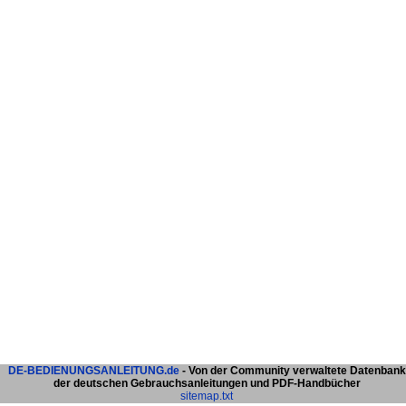
DE-BEDIENUNGSANLEITUNG.de
- Von der Community verwaltete Datenbank
der deutschen Gebrauchsanleitungen und PDF-Handbücher
sitemap.txt