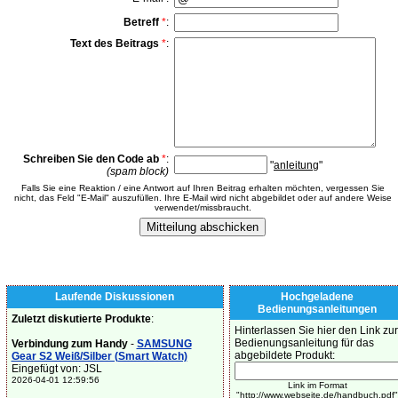
Betreff
*
:
Text des Beitrags
*
:
Schreiben Sie den Code ab
*
:
"
anleitung
"
(spam block)
Falls Sie eine Reaktion / eine Antwort auf Ihren Beitrag erhalten möchten, vergessen Sie
nicht, das Feld "E-Mail" auszufüllen. Ihre E-Mail wird nicht abgebildet oder auf andere Weise
verwendet/missbraucht.
Laufende Diskussionen
Hochgeladene
Bedienungsanleitungen
Zuletzt diskutierte Produkte
:
Hinterlassen Sie hier den Link zur
Bedienungsanleitung für das
Verbindung zum Handy
-
SAMSUNG
abgebildete Produkt:
Gear S2 Weiß/Silber (Smart Watch)
Eingefügt von: JSL
2026-04-01 12:59:56
Link im Format
"http://www.webseite.de/handbuch.pdf"