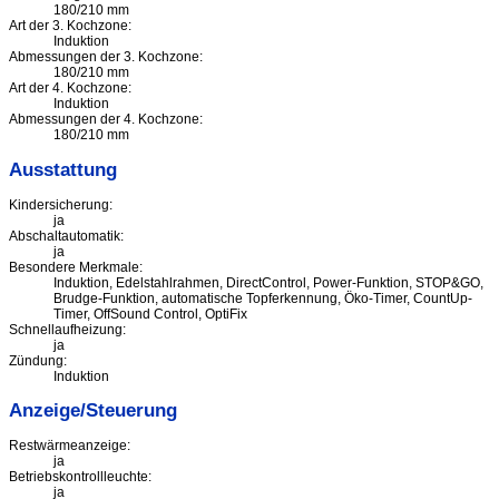
180/210 mm
Art der 3. Kochzone:
Induktion
Abmessungen der 3. Kochzone:
180/210 mm
Art der 4. Kochzone:
Induktion
Abmessungen der 4. Kochzone:
180/210 mm
Ausstattung
Kindersicherung:
ja
Abschaltautomatik:
ja
Besondere Merkmale:
Induktion, Edelstahlrahmen, DirectControl, Power-Funktion, STOP&GO,
Brudge-Funktion, automatische Topferkennung, Öko-Timer, CountUp-
Timer, OffSound Control, OptiFix
Schnellaufheizung:
ja
Zündung:
Induktion
Anzeige/Steuerung
Restwärmeanzeige:
ja
Betriebskontrollleuchte:
ja