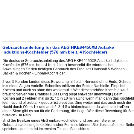
Gebrauchsanleitung für das AEG HKE64450XB Autarke
Induktions-Kochfelder (576 mm breit, 4 Kochfelder)
Die deutsche Gebrauchsanleitung des AEG HKE64450XB Autarke Induktions-
Kochfelder (576 mm breit, 4 Kochfelder) beschreibt die erforderlichen
Anweisungen für den richtigen Gebrauch des Produkts Haushalt & Wohnen -
Backen & Kochen - Einbau-Kochfelder.
2 von 5 Kunden fanden diese Bewertung hilfreich. Nervend ohne Ende, Schrott
in meinen Augen Vorteile: Schnelles erhitzen der Felder Nachteile: Piept bei
Kochen und auch so ohne das was drauf is Wer dieses schöne Kochfeld kauft,
braucht Nerven wie Drahtseile.Das Ding piept entweder unentwegt ( Beim
Kochen auf 2 Feldern mal so 317 x in 10 min ).Und wenn man dann das Kochfeld
leer hat und blitzeblank geputzt ist piept das Ding weiter und das auch noch die
Nacht durch.Öfters 1 x und auch2, 3 ,4,5 x hintereinander da wird man IrreDen
einen Stern gibt es nur für die Bedienung, die ist gut War diese Bewertung für Sie
hilfreich? Ja Nein
Sind Sie Besitzer eines AEG einbau-kochfelder und besitzen Sie eine
Gebrauchsanleitung in elektronischer Form, so können Sie diese auf dieser Seite
speichern, der Link ist im rechten Teil des Bildschirms.