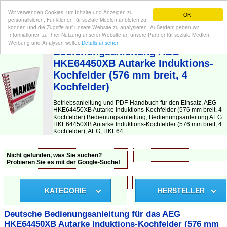
Wir verwenden Cookies, um Inhalte und Anzeigen zu
OK!
personalisieren, Funktionen für soziale Medien anbieten zu
können und die Zugriffe auf unsere Website zu analysieren. Außerdem geben wir
Informationen zu Ihrer Nutzung unserer Website an unsere Partner für soziale Medien,
BEDIENUNGSANLEITUNG
| Hier finden Sie die deutsche Anleitung!
Werbung und Analysen weiter.
Details ansehen
Bedienungsanleitung AEG
HKE64450XB Autarke Induktions-
Kochfelder (576 mm breit, 4
Kochfelder)
Betriebsanleitung und PDF-Handbuch für den Einsatz, AEG
HKE64450XB Autarke Induktions-Kochfelder (576 mm breit, 4
Kochfelder) Bedienungsanleitung, Bedienungsanleitung AEG
HKE64450XB Autarke Induktions-Kochfelder (576 mm breit, 4
Kochfelder), AEG, HKE64
Nicht gefunden, was Sie suchen?
Probieren Sie es mit der Google-Suche!
KATEGORIE
HERSTELLER
Deutsche Bedienungsanleitung für das AEG
HKE64450XB Autarke Induktions-Kochfelder (576 mm