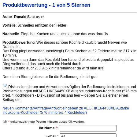
Produktbewertung - 1 von 5 Sternen
Autor
:
Ronald S.
28.05.15
Vorteile
: Schnelles erhitzen der Felder
Nachteile
: Piept bei Kochen und auch so ohne das was drauf is
Produktbewertung
: Wer dieses schöne Kochfeld kauft, braucht Nerven wie
Drahtseile.
Das Ding piept entweder unentwegt ( Beim Kochen auf 2 Feldern mal so 317 x in
10 min ).
Und wenn man dann das Kochfeld leer hat und blitzeblank geputzt ist piept das
Ding weiter und das auch noch die Nacht durch.
Öfters 1 x und auch2, 3 ,4,5 x hintereinander da wird man Irre
Den einen Stern gibt es nur für die Bedienung, die ist gut
Diskussionsforum und Antworten bezüglich der Bedienungsinstruktionen und
Problemlösungen mit AEG HKE64450XB Autarke Induktions-Kochfelder (576 mm
breit, 4 Kochfelder) - Diskussion ist bislang leer – geben Sie als erster einen
Beitrag ein
Neuen Kommentar/Anfrage/Antwort eingeben zu AEG HKE64450XB Autarke
Induktions-Kochfelder (576 mm breit, 4 Kochfelder)
Mit
*
gekennzeichnete Posten müssen ausgefüllt werden.
Ihr Name
*
:
E-mail :