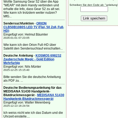
Wollte Samsung Gear S2 über die App
"WEAR" mit dem Handy verbinden und
Schreiben Sie den Code ab: "anleitung
erhalte die Info, dass Gear S2 zu alt sei.
Wie kann ich trotzdem weiter nutzen?
MfG...
Sendersuchfunktion
-
ORION
CLB50B1080S LED TV (Flat, 50 Zoll, Full-
HD)
Eingefügt von: Helmut Bäumler
2026-01-01 07:23:05
Wie kann ich den Orion Full-HD über
Satellit den Sendersuchlauf einschalten...
Deutsche Anleitung
-
KOSMOS 698232
Zauberschule Magic - Gold Edition
Mehrfarbig
Eingefügt von: Nils Münter
2025-12-25 15:15:40
Bitte senden Sie die deutsche Anlwitung
als PDF zu. ...
Deutsche Bedienungsanleitung für das
MEDISANA 51430 Handgelenk-
Blutdruckmessgerät
-
MEDISANA 51430
Handgelenk-Blutdruckmessgerät
Eingefügt von: Walter Meienberg
2025-12-13 16:24:54
Ich weiss nicht wie ich das Datum und die
Uhrzeit einstelle....