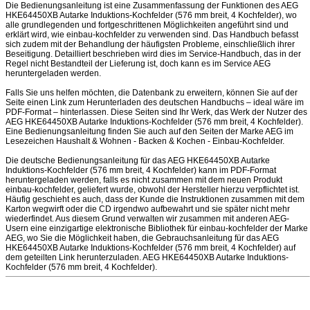
Die Bedienungsanleitung ist eine Zusammenfassung der Funktionen des AEG
HKE64450XB Autarke Induktions-Kochfelder (576 mm breit, 4 Kochfelder), wo
alle grundlegenden und fortgeschrittenen Möglichkeiten angeführt sind und
erklärt wird, wie einbau-kochfelder zu verwenden sind. Das Handbuch befasst
sich zudem mit der Behandlung der häufigsten Probleme, einschließlich ihrer
Beseitigung. Detailliert beschrieben wird dies im Service-Handbuch, das in der
Regel nicht Bestandteil der Lieferung ist, doch kann es im Service AEG
heruntergeladen werden.
Falls Sie uns helfen möchten, die Datenbank zu erweitern, können Sie auf der
Seite einen Link zum Herunterladen des deutschen Handbuchs – ideal wäre im
PDF-Format – hinterlassen. Diese Seiten sind Ihr Werk, das Werk der Nutzer des
AEG HKE64450XB Autarke Induktions-Kochfelder (576 mm breit, 4 Kochfelder).
Eine Bedienungsanleitung finden Sie auch auf den Seiten der Marke AEG im
Lesezeichen Haushalt & Wohnen - Backen & Kochen - Einbau-Kochfelder.
Die deutsche Bedienungsanleitung für das AEG HKE64450XB Autarke
Induktions-Kochfelder (576 mm breit, 4 Kochfelder) kann im PDF-Format
heruntergeladen werden, falls es nicht zusammen mit dem neuen Produkt
einbau-kochfelder, geliefert wurde, obwohl der Hersteller hierzu verpflichtet ist.
Häufig geschieht es auch, dass der Kunde die Instruktionen zusammen mit dem
Karton wegwirft oder die CD irgendwo aufbewahrt und sie später nicht mehr
wiederfindet. Aus diesem Grund verwalten wir zusammen mit anderen AEG-
Usern eine einzigartige elektronische Bibliothek für einbau-kochfelder der Marke
AEG, wo Sie die Möglichkeit haben, die Gebrauchsanleitung für das AEG
HKE64450XB Autarke Induktions-Kochfelder (576 mm breit, 4 Kochfelder) auf
dem geteilten Link herunterzuladen. AEG HKE64450XB Autarke Induktions-
Kochfelder (576 mm breit, 4 Kochfelder).