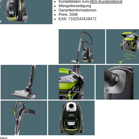
Kontaktdaten zum
AEG-Kundendienst
Mängelbeseitigung
Garantieinformationen
Preis: 209€
EAN: 7332543428472
ößern