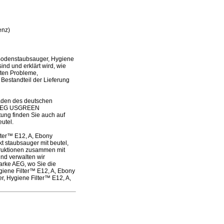
enz)
Bodenstaubsauger, Hygiene
nd und erklärt wird, wie
sten Probleme,
 Bestandteil der Lieferung
laden des deutschen
es AEG USGREEN
ung finden Sie auch auf
utel.
ter™ E12, A, Ebony
 staubsauger mit beutel,
struktionen zusammen mit
nd verwalten wir
arke AEG, wo Sie die
iene Filter™ E12, A, Ebony
, Hygiene Filter™ E12, A,