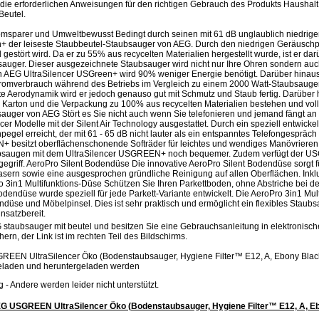
 die erforderlichen Anweisungen für den richtigen Gebrauch des Produkts Hausha
Beutel.
msparer und Umweltbewusst Bedingt durch seinen mit 61 dB unglaublich niedrige
 der leiseste Staubbeutel-Staubsauger von AEG. Durch den niedrigen Geräuschpeg
stört wird. Da er zu 55% aus recycelten Materialien hergestellt wurde, ist er da
sauger. Dieser ausgezeichnete Staubsauger wird nicht nur Ihre Ohren sondern au
en AEG UltraSilencer USGreen+ wird 90% weniger Energie benötigt. Darüber hinaus 
omverbrauch während des Betriebs im Vergleich zu einem 2000 Watt-Staubsauger 
nte Aerodynamik wird er jedoch genauso gut mit Schmutz und Staub fertig. Darüber 
r Karton und die Verpackung zu 100% aus recycelten Materialien bestehen und voll
sauger von AEG Stört es Sie nicht auch wenn Sie telefonieren und jemand fängt a
ncer Modelle mit der Silent Air Technology ausgestattet. Durch ein speziell entwicke
pegel erreicht, der mit 61 - 65 dB nicht lauter als ein entspanntes Telefongespr
+ besitzt oberflächenschonende Softräder für leichtes und wendiges Manövriere
taubsaugen mit dem UltraSilencer USGREEN+ noch bequemer. Zudem verfügt der 
egriff. AeroPro Silent Bodendüse Die innovative AeroPro Silent Bodendüse sorgt 
ern sowie eine ausgesprochen gründliche Reinigung auf allen Oberflächen. Inkl
3in1 Multifunktions-Düse Schützen Sie Ihren Parkettboden, ohne Abstriche bei d
endüse wurde speziell für jede Parkett-Variante entwickelt. Die AeroPro 3in1 Mult
ndüse und Möbelpinsel. Dies ist sehr praktisch und ermöglicht ein flexibles Staubs
nsatzbereit.
 staubsauger mit beutel und besitzen Sie eine Gebrauchsanleitung in elektronisc
hern, der Link ist im rechten Teil des Bildschirms.
EEN UltraSilencer Öko (Bodenstaubsauger, Hygiene Filter™ E12, A, Ebony Black
eladen und heruntergeladen werden
.jpg - Andere werden leider nicht unterstützt.
G USGREEN UltraSilencer Öko (Bodenstaubsauger, Hygiene Filter™ E12, A, E