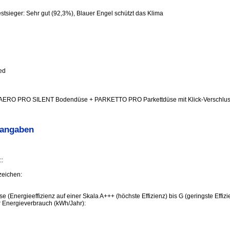
tsieger: Sehr gut (92,3%), Blauer Engel schützt das Klima
ed
AERO PRO SILENT Bodendüse + PARKETTO PRO Parkettdüse mit Klick-Verschlus
sangaben
:
zeichen:
se (Energieeffizienz auf einer Skala A+++ (höchste Effizienz) bis G (geringste Effizi
er Energieverbrauch (kWh/Jahr):