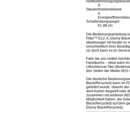
Hartbodenreinigungsklasse
A
Staubemissionsklasse:
A
Energieeffizienzklas
Schallleistungspegel:
61 dB (A)
Die Bedienungsanleitung i
Filter™ E12, A, Ebony Black
staubsauger mit beutel zu 
einschließlich ihrer Beseiti
ist, doch kann es im Servi
Falls Sie uns helfen möcht
Handbuchs – ideal wäre im
UltraSilencer Öko (Bodenst
den Seiten der Marke AEG i
Die deutsche Bedienungsan
Black/Recycled) kann im PD
geliefert wurde, obwohl der 
dem Karton wegwirft oder d
zusammen mit anderen AEG-U
Möglichkeit haben, die Ge
Black/Recycled) auf dem ge
Ebony Black/Recycled).