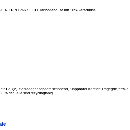
AERO PRO PARKETTO Hartbodendüse mit Klick-Verschluss
r: 61 dB(A), Softräder besonders schonend, Klappbarer Komfort-Tragegriff, 55% au
s 90% der Teile sind recyclingfähig
g
ale