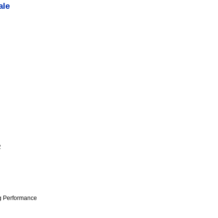
ale
2
g Performance