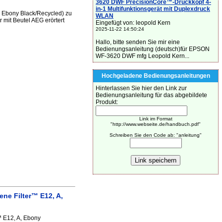
3620 DWF PrecisionCore™-Druckkopf 4-
in-1 Multifunktionsgerät mit Duplexdruck
 Ebony Black/Recycled) zu
WLAN
mit Beutel AEG erörtert
Eingefügt von: leopold Kern
2025-11-22 14:50:24
Hallo, bitte senden Sie mir eine
Bedienungsanleitung (deutsch)für EPSON
WF-3620 DWF mfg Leopold Kern...
Hochgeladene Bedienungsanleitungen
Hinterlassen Sie hier den Link zur
Bedienungsanleitung für das abgebildete
Produkt:
Link im Format
"http://www.webseite.de/handbuch.pdf"
Schreiben Sie den Code ab: "anleitung"
ne Filter™ E12, A,
 E12, A, Ebony