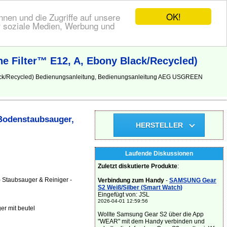
OK!
nen und die Zugriffe auf unsere
r soziale Medien, Werbung und
 Filter™ E12, A, Ebony Black/Recycled)
lack/Recycled) Bedienungsanleitung, Bedienungsanleitung AEG USGREEN
Bodenstaubsauger,
HERSTELLER
Laufende Diskussionen
Zuletzt diskutierte Produkte
:
 Staubsauger & Reiniger -
Verbindung zum Handy
-
SAMSUNG Gear
S2 Weiß/Silber (Smart Watch)
Eingefügt von: JSL
2026-04-01 12:59:56
r mit beutel
Wollte Samsung Gear S2 über die App
"WEAR" mit dem Handy verbinden und