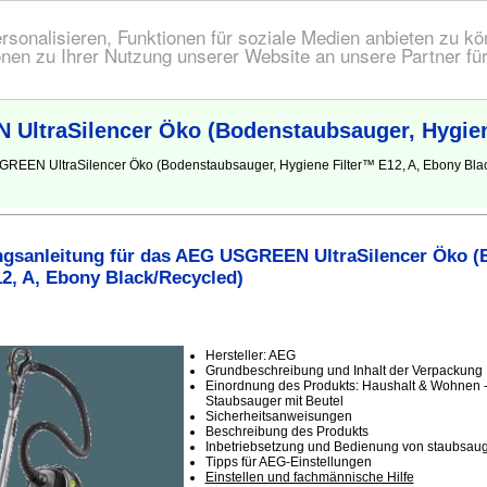
onalisieren, Funktionen für soziale Medien anbieten zu kön
nen zu Ihrer Nutzung unserer Website an unsere Partner fü
ltraSilencer Öko (Bodenstaubsauger, Hygiene
SGREEN UltraSilencer Öko (Bodenstaubsauger, Hygiene Filter™ E12, A, Ebony B
gsanleitung für das AEG USGREEN UltraSilencer Öko (
2, A, Ebony Black/Recycled)
Hersteller: AEG
Grundbeschreibung und Inhalt der Verpackung
Einordnung des Produkts: Haushalt & Wohnen -
Staubsauger mit Beutel
Sicherheitsanweisungen
Beschreibung des Produkts
Inbetriebsetzung und Bedienung von staubsauge
Tipps für AEG-Einstellungen
Einstellen und fachmännische Hilfe