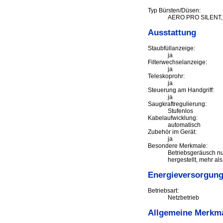
Typ Bürsten/Düsen:
AERO PRO SILENT, 
Ausstattung
Staubfüllanzeige:
ja
Filterwechselanzeige:
ja
Teleskoprohr:
ja
Steuerung am Handgriff:
ja
Saugkraftregulierung:
Stufenlos
Kabelaufwicklung:
automatisch
Zubehör im Gerät:
ja
Besondere Merkmale:
Betriebsgeräusch nu
hergestellt, mehr al
Energieversorgun
Betriebsart:
Netzbetrieb
Allgemeine Merkm