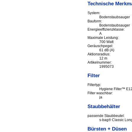
Technische Merkm
System:
Bodenstaubsauger
Bauform:
Bodenstaubsauger
Energieeffizienzklasse:
A
Maximale Leistung:
700 Watt
Geräuschpegel:
61 dB (A)
Aktionsradius:
12 m
Artikelnummer:
1995073
Filter
Filtertyp:
Hygiene Filter™ E1
Filter waschbar:
ja
Staubbehälter
passende Staubbeutel:
s-bag® Classic Lon
Bürsten + Düsen