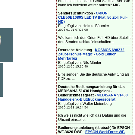
erhalte die Info, dass Gear S2 zu alt sei. Wie
kann ich trotzdem weiter nutzen? MfG...
Sendersuchfunktion
-
ORION
CLB50B1080S LED TV (Flat, 50 Zoll, Full-
HD)
Eingefügt von: Helmut Bäumler
2026-01-01 07:23:05
Wie kann ich den Orion Full-HD über Satellit
den Sendersuchlauf einschalten...
Deutsche Anleitung
-
KOSMOS 698232
Zauberschule Magic - Gold Edition
Mehrfarbig
Eingefügt von: Nils Münter
2025-12-25 15:15:40
Bitte senden Sie die deutsche Anlwitung als
PDF zu. ...
Deutsche Bedienungsanleitung für das
MEDISANA 51430 Handgelenk-
Blutdruckmessgerät
-
MEDISANA 51430
Handgelenk-Blutdruckmessgerät
Eingefügt von: Walter Meienberg
2025-12-13 16:24:54
Ich weiss nicht wie ich das Datum und die
Uhrzeit einstelle....
Bedienungsanleitung (deutsch)für EPSON
WF-3620 DWF
-
EPSON WorkForce WF-