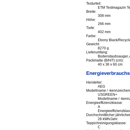
Testurteil:
ETM Testmagazin Tes
Breite:
308 mm
Höhe:
266 mm
Tiefe:
402 mm
Farbe:
Ebony Black/Recycl
Gewicht:
8270 g
Lieferumfang:
Bodenstaubsauger, 
Packmaße (B/H/T) (cm):
40 x 36 x 60 cm
Energieverbrauch
Hersteller:
AEG
Modellname / -kennzeichen:
USGREEN+
Modellname / -kenn
Energieeffizienzklasse:
A
Energieeffizienzklas
Durchschnittlicher jährlich
26 kWh/Jahr
Teppichreinigungsklasse:
C