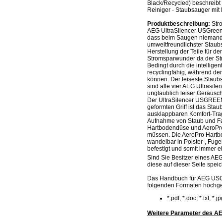
Black/Recycled) beschreibt
Reiniger - Staubsauger mit 
Produktbeschreibung:
Stro
AEG UltraSilencer USGreen+
dass beim Saugen niemand ge
umweltfreundlichster Staub
Herstellung der Teile für d
Stromsparwunder da der Str
Bedingt durch die intellige
recyclingfähig, während de
können. Der leiseste Staub
sind alle vier AEG Ultrasile
unglaublich leiser Geräusch
Der UltraSilencer USGREEN
geformten Griff ist das S
ausklappbaren Komfort-Trag
Aufnahme von Staub und Fas
Hartbodendüse und AeroPro 
müssen. Die AeroPro Hartbod
wandelbar in Polster-, Fuge
befestigt und somit immer ei
Sind Sie Besitzer eines AEG
diese auf dieser Seite speic
Das Handbuch für AEG USGR
folgenden Formaten hochg
*.pdf, *.doc, *.txt, *
Weitere Parameter des AE