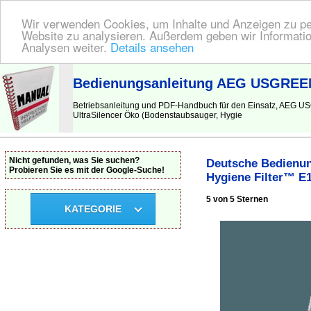
Wir verwenden Cookies, um Inhalte und Anzeigen zu pers
Website zu analysieren. Außerdem geben wir Informatio
Analysen weiter.
Details ansehen
BEDIENUNGSANLEITUNG
| Hier finden Sie die deutsche Anleitung!
Bedienungsanleitung AEG USGREEN U
Betriebsanleitung und PDF-Handbuch für den Einsatz, AEG U
UltraSilencer Öko (Bodenstaubsauger, Hygie
Nicht gefunden, was Sie suchen?
Deutsche Bedienun
Probieren Sie es mit der Google-Suche!
Hygiene Filter™ E1
5 von 5 Sternen
KATEGORIE