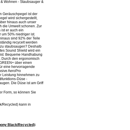
lt & Wohnen - Staubsauger &
n Geräuschpegel ist der
el wird sichergestellt,
rüber hinaus auch unser
ch die Umwelt schonen. Zur
ist er auch ein
um 50% niedriger ist.
hinaus sind 92% der Teile
ständig recycelt werden
n zu staubsaugen? Deshalb
ltes Sound Shield wird ein
äch ist. Bequeme Handhabung
n. Durch den ergonomisch
USGREEN+ über einen
für eine hervorragende
usive AeroPro
er Leistung hinnehmen zu
ifunktions-Düse -
augen. Die Düse ist am Griff
her Form, so können Sie
/Recycled) kann in
bony Black/Recycled)
: