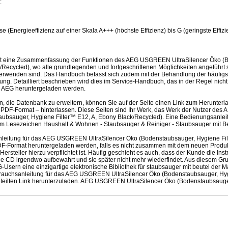
:
se (Energieeffizienz auf einer Skala A+++ (höchste Effizienz) bis G (geringste Effizi
st eine Zusammenfassung der Funktionen des AEG USGREEN UltraSilencer Öko (
/Recycled), wo alle grundlegenden und fortgeschrittenen Möglichkeiten angeführt si
verwenden sind. Das Handbuch befasst sich zudem mit der Behandlung der häufig
gung. Detailliert beschrieben wird dies im Service-Handbuch, das in der Regel nicht
ce AEG heruntergeladen werden.
en, die Datenbank zu erweitern, können Sie auf der Seite einen Link zum Herunter
 PDF-Format – hinterlassen. Diese Seiten sind Ihr Werk, das Werk der Nutzer d
aubsauger, Hygiene Filter™ E12, A, Ebony Black/Recycled). Eine Bedienungsanleit
m Lesezeichen Haushalt & Wohnen - Staubsauger & Reiniger - Staubsauger mit Be
leitung für das AEG USGREEN UltraSilencer Öko (Bodenstaubsauger, Hygiene Fil
F-Format heruntergeladen werden, falls es nicht zusammen mit dem neuen Produkt
Hersteller hierzu verpflichtet ist. Häufig geschieht es auch, dass der Kunde die In
ie CD irgendwo aufbewahrt und sie später nicht mehr wiederfindet. Aus diesem Gru
sern eine einzigartige elektronische Bibliothek für staubsauger mit beutel der M
brauchsanleitung für das AEG USGREEN UltraSilencer Öko (Bodenstaubsauger, Hyg
teilten Link herunterzuladen. AEG USGREEN UltraSilencer Öko (Bodenstaubsauger