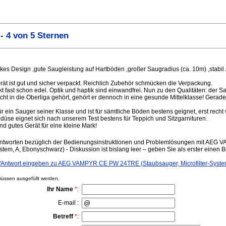
- 4 von 5 Sternen
ckes Design ,gute Saugleistung auf Hartböden ,großer Saugradius (ca. 10m) ,stabil 
rät ist gut und sicher verpackt. Reichlich Zubehör schmücken die Verpackung.
 fast schon edel. Optik und haptik sind einwandfrei. Nun zu den Qualitäten: der Sa
nicht in die Oberliga gehört, gehört er dennoch in eine gesunde Mittelklasse! Gerad
für ein Sauger seiner Klasse und ist für sämtliche Böden bestens geignet, erst rech
üse eignet sich nach unserem Test bestens für Teppich und Sitzgarnituren.
nd gutes Gerät für eine kleine Mark!
ntworten bezüglich der Bedienungsinstruktionen und Problemlösungen mit AE
stem, A, Ebonyschwarz) - Diskussion ist bislang leer – geben Sie als erster einen B
ntwort eingeben zu AEG VAMPYR CE PW 24TRE (Staubsauger, Microfilter-Syste
ssen ausgefüllt werden.
Ihr Name
*
:
E-mail :
Betreff
*
: