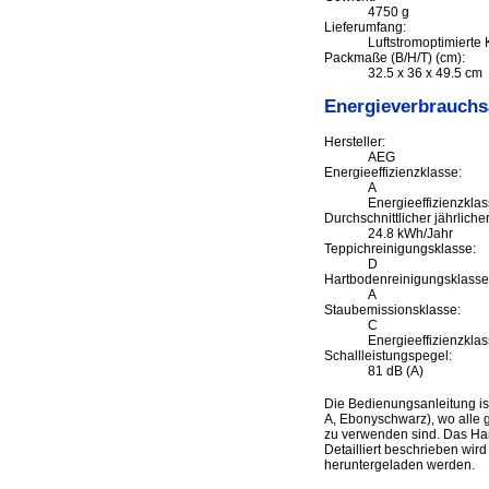
4750 g
Lieferumfang:
Luftstromoptimierte
Packmaße (B/H/T) (cm):
32.5 x 36 x 49.5 cm
Energieverbrauch
Hersteller:
AEG
Energieeffizienzklasse:
A
Energieeffizienzklas
Durchschnittlicher jährlich
24.8 kWh/Jahr
Teppichreinigungsklasse:
D
Hartbodenreinigungsklasse
A
Staubemissionsklasse:
C
Energieeffizienzklas
Schallleistungspegel:
81 dB (A)
Die Bedienungsanleitung i
A, Ebonyschwarz), wo alle g
zu verwenden sind. Das Han
Detailliert beschrieben wir
heruntergeladen werden.