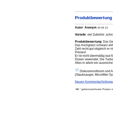
Produktbewertung 
Autor
:
Anonym
30.06.15
Vorteile
: viel Zubehör ,schi
Produktbewertung
: Das Ge
Das hochglanz schwarz wirkt
Zahl recht gut obgleich er 
Preises!
Er ist nicht übermäßig laut 
Düsen vewendet. Die Turbod
Alles in allem ein ausreiche
Diskussionsforum und A
(Staubsauger, Microfilter-Sy
Neuen Kommentar/Anfrage/A
Mit
*
gekennzeichnete Posten mü