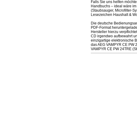
Falls Sie uns helfen möcht
Handbuchs – ideal wäre im
(Staubsauger, Microfilter-
Lesezeichen Haushalt & Woh
Die deutsche Bedienungsan
PDF-Format heruntergeladen
Hersteller hierzu verpflich
CD irgendwo aufbewahrt und
einzigartige elektronische 
das AEG VAMPYR CE PW 24TR
VAMPYR CE PW 24TRE (Staub