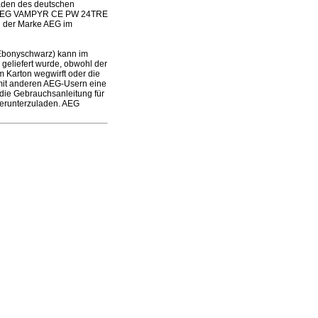
laden des deutschen
des AEG VAMPYR CE PW 24TRE
n der Marke AEG im
Ebonyschwarz) kann im
geliefert wurde, obwohl der
m Karton wegwirft oder die
mit anderen AEG-Usern eine
 die Gebrauchsanleitung für
erunterzuladen. AEG