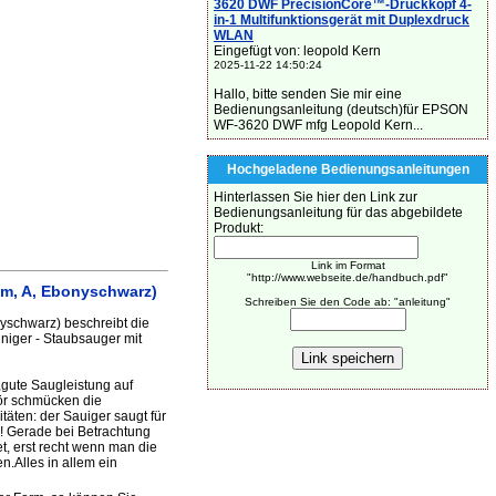
3620 DWF PrecisionCore™-Druckkopf 4-
in-1 Multifunktionsgerät mit Duplexdruck
WLAN
Eingefügt von: leopold Kern
2025-11-22 14:50:24
Hallo, bitte senden Sie mir eine
Bedienungsanleitung (deutsch)für EPSON
WF-3620 DWF mfg Leopold Kern...
Hochgeladene Bedienungsanleitungen
Hinterlassen Sie hier den Link zur
Bedienungsanleitung für das abgebildete
Produkt:
Link im Format
"http://www.webseite.de/handbuch.pdf"
em, A, Ebonyschwarz)
Schreiben Sie den Code ab: "anleitung"
schwarz) beschreibt die
niger - Staubsauger mit
,gute Saugleistung auf
hör schmücken die
täten: der Sauiger saugt für
se! Gerade bei Betrachtung
et, erst recht wenn man die
n.Alles in allem ein