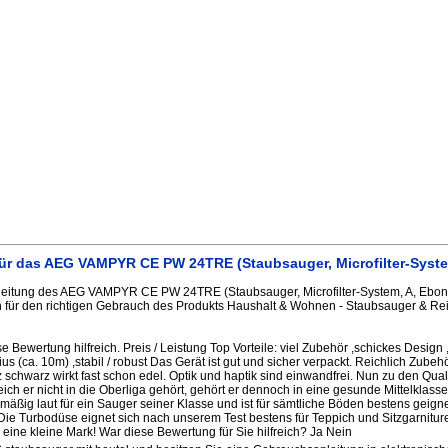
ür das AEG VAMPYR CE PW 24TRE (Staubsauger, Microfilter-Syst
eitung des AEG VAMPYR CE PW 24TRE (Staubsauger, Microfilter-System, A, Ebony
 für den richtigen Gebrauch des Produkts Haushalt & Wohnen - Staubsauger & Rei
 Bewertung hilfreich. Preis / Leistung Top Vorteile: viel Zubehör ,schickes Design 
s (ca. 10m) ,stabil / robust Das Gerät ist gut und sicher verpackt. Reichlich Zube
chwarz wirkt fast schon edel. Optik und haptik sind einwandfrei. Nun zu den Quali
eich er nicht in die Oberliga gehört, gehört er dennoch in eine gesunde Mittelklas
rmäßig laut für ein Sauger seiner Klasse und ist für sämtliche Böden bestens geign
ie Turbodüse eignet sich nach unserem Test bestens für Teppich und Sitzgarniture
 eine kleine Mark! War diese Bewertung für Sie hilfreich? Ja Nein