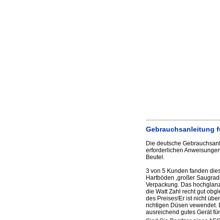
Gebrauchsanleitung f
Die deutsche Gebrauchsanl
erforderlichen Anweisungen
Beutel.
3 von 5 Kunden fanden diese
Hartböden ,großer Saugradiu
Verpackung. Das hochglanz s
die Watt Zahl recht gut obgl
des Preises!Er ist nicht übe
richtigen Düsen vewendet. D
ausreichend gutes Gerät für