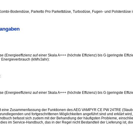
 Kombi-Bodendüse, Parketto Pro Parkettdüse, Turbodüse, Fugen- und Polsterdüse in
sangaben
se (Energieeffizienz auf einer Skala A+++ (höchste Effizienz) bis G (geringste Effizi
er Energieverbrauch (kWh/Jahr):
:
se (Energieeffizienz auf einer Skala A+++ (höchste Effizienz) bis G (geringste Effizi
st eine Zusammenfassung der Funktionen des AEG VAMPYR CE PW 24TRE (Staubsau
rundlegenden und fortgeschrittenen Möglichkeiten angeführt sind und erklärt wird,
dbuch befasst sich zudem mit der Behandlung der häufigsten Probleme, einschließ
d dies im Service-Handbuch, das in der Regel nicht Bestandteil der Lieferung ist, 