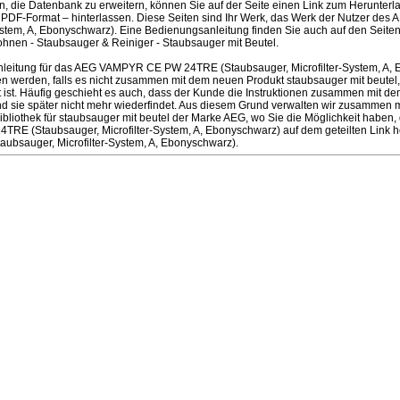
en, die Datenbank zu erweitern, können Sie auf der Seite einen Link zum Herunter
 PDF-Format – hinterlassen. Diese Seiten sind Ihr Werk, das Werk der Nutzer 
System, A, Ebonyschwarz). Eine Bedienungsanleitung finden Sie auch auf den Seite
nen - Staubsauger & Reiniger - Staubsauger mit Beutel.
leitung für das AEG VAMPYR CE PW 24TRE (Staubsauger, Microfilter-System, A, 
 werden, falls es nicht zusammen mit dem neuen Produkt staubsauger mit beutel, 
tet ist. Häufig geschieht es auch, dass der Kunde die Instruktionen zusammen mit de
 sie später nicht mehr wiederfindet. Aus diesem Grund verwalten wir zusammen 
Bibliothek für staubsauger mit beutel der Marke AEG, wo Sie die Möglichkeit haben,
E (Staubsauger, Microfilter-System, A, Ebonyschwarz) auf dem geteilten Link h
sauger, Microfilter-System, A, Ebonyschwarz).