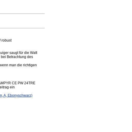
/ robust
uiger saugt für die Watt
e bei Betrachtung des
t wenn man die richtigen
G VAMPYR CE PW 24TRE
eitrag ein
m, A, Ebonyschwarz)