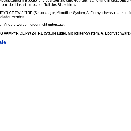
 staubsauger mit beutel und besitzen Sie eine Gebrauchsanleitung in elektronisc
hern, der Link ist im rechten Teil des Bildschirms.
YR CE PW 24TRE (Staubsauger, Microfilter-System, A, Ebonyschwarz) kann in f
geladen werden
.jpg - Andere werden leider nicht unterstützt.
G VAMPYR CE PW 24TRE (Staubsauger, Microfilter-System, A, Ebonyschwarz)
ale