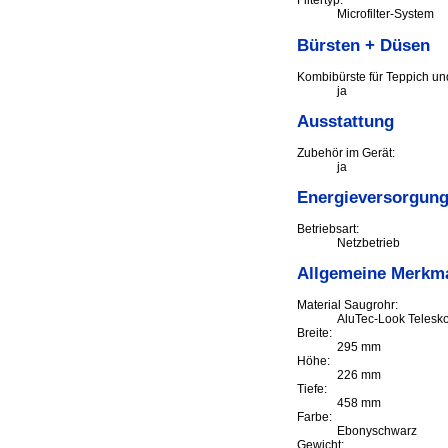
Filtertyp:
Microfilter-System
Bürsten + Düsen
Kombibürste für Teppich un
ja
Ausstattung
Zubehör im Gerät:
ja
Energieversorgun
Betriebsart:
Netzbetrieb
Allgemeine Merkm
Material Saugrohr:
AluTec-Look Telesk
Breite:
295 mm
Höhe:
226 mm
Tiefe:
458 mm
Farbe:
Ebonyschwarz
Gewicht: