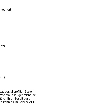
tegriert
enz)
enz)
ger, Microfilter-System,
 wie staubsauger mit beutel
lich ihrer Beseitigung.
doch kann es im Service AEG