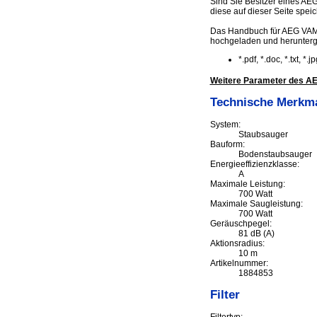
Sind Sie Besitzer eines AEG
diese auf dieser Seite speic
Das Handbuch für AEG VAMP
hochgeladen und herunter
*.pdf, *.doc, *.txt, *
Weitere Parameter des AE
Technische Merkm
System:
Staubsauger
Bauform:
Bodenstaubsauger
Energieeffizienzklasse:
A
Maximale Leistung:
700 Watt
Maximale Saugleistung:
700 Watt
Geräuschpegel:
81 dB (A)
Aktionsradius:
10 m
Artikelnummer:
1884853
Filter