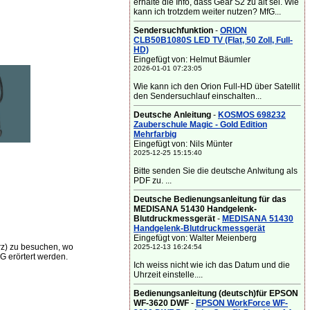
erhalte die Info, dass Gear S2 zu alt sei. Wie
kann ich trotzdem weiter nutzen? MfG...
Sendersuchfunktion
-
ORION
CLB50B1080S LED TV (Flat, 50 Zoll, Full-
HD)
Eingefügt von: Helmut Bäumler
2026-01-01 07:23:05
Wie kann ich den Orion Full-HD über Satellit
den Sendersuchlauf einschalten...
Deutsche Anleitung
-
KOSMOS 698232
Zauberschule Magic - Gold Edition
Mehrfarbig
Eingefügt von: Nils Münter
2025-12-25 15:15:40
Bitte senden Sie die deutsche Anlwitung als
PDF zu. ...
Deutsche Bedienungsanleitung für das
MEDISANA 51430 Handgelenk-
Blutdruckmessgerät
-
MEDISANA 51430
Handgelenk-Blutdruckmessgerät
Eingefügt von: Walter Meienberg
z) zu besuchen, wo
2025-12-13 16:24:54
G erörtert werden.
Ich weiss nicht wie ich das Datum und die
Uhrzeit einstelle....
Bedienungsanleitung (deutsch)für EPSON
WF-3620 DWF
-
EPSON WorkForce WF-