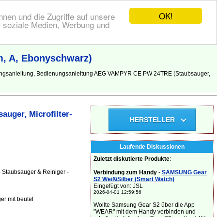
OK!
nen und die Zugriffe auf unsere
r soziale Medien, Werbung und
m, A, Ebonyschwarz)
nungsanleitung, Bedienungsanleitung AEG VAMPYR CE PW 24TRE (Staubsauger,
uger, Microfilter-
HERSTELLER
Laufende Diskussionen
Zuletzt diskutierte Produkte
:
 Staubsauger & Reiniger -
Verbindung zum Handy
-
SAMSUNG Gear
S2 Weiß/Silber (Smart Watch)
Eingefügt von: JSL
2026-04-01 12:59:56
r mit beutel
Wollte Samsung Gear S2 über die App
"WEAR" mit dem Handy verbinden und