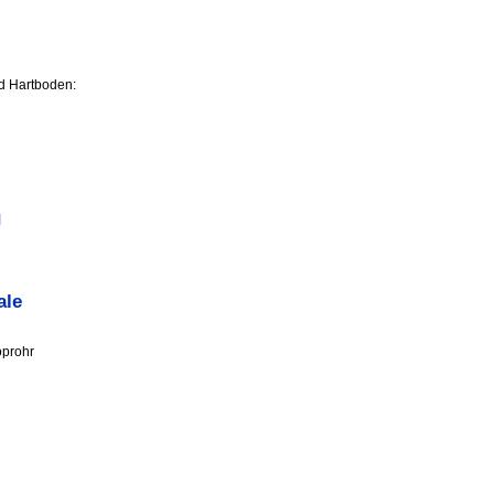
d Hartboden:
g
ale
oprohr