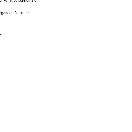
her Form, so können Sie
olgenden Formaten
: