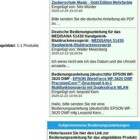
Zauberschule Magic - Gold Edition Mehrfarbig
Eingefügt von: Nils Münter
2025-12-25 15:15:40
Bitte senden Sie die deutsche Anlwitung als PDF
zu. ...
Deutsche Bedienungsanleitung für das
MEDISANA 51430 Handgelenk-
Blutdruckmessgerät
-
MEDISANA 51430
Handgelenk-Blutdruckmessgerät
gebildet
: 1-1 Produkte
Eingefügt von: Walter Meienberg
2025-12-13 16:24:54
Ich weiss nicht wie ich das Datum und die Uhrzeit
einstelle....
Bedienungsanleitung (deutsch)für EPSON WF-
3620 DWF
-
EPSON WorkForce WF-3620 DWF
PrecisionCore™-Druckkopf 4-in-1
Multifunktionsgerät mit Duplexdruck WLAN
Eingefügt von: leopold Kern
2025-11-22 14:50:24
Hallo, bitte senden Sie mir eine
Bedienungsanleitung (deutsch)für EPSON WF-
3620 DWF mfg Leopold Kern...
Aufgenommene Bedienungsanleitungen
Hinterlassen Sie hier den Link zur
Bedienungsanleitung für das abgebildete Produkt
: