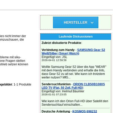
HERSTELLER
ies nicht immer der
Laufende Diskussionen
U umzuschauen, die
Zuletzt diskutierte Produkte
:
Verbindung zum Handy
-
SAMSUNG Gear S2
Weiß/Silber (Smart Watch)
Eingefügt von: JSL
bleme mit siku-
2026-04-01 12:59:56
ene Fragen stellen
Betrieb setzen können
Wollte Samsung Gear S2 über die App "WEAR"
mit dem Handy verbinden und erhalte die Info,
dass Gear S2 zu alt sei. Wie kann ich trotzdem
weiter nutzen? MfG...
Sendersuchfunktion
-
ORION CLB50B1080S
gebildet
: 1-1 Produkte
LED TV (Flat, 50 Zoll, Full-HD)
Eingefügt von: Helmut Bäumler
2026-01-01 07:23:05
Wie kann ich den Orion Full-HD über Satellit den
Sendersuchlauf einschalten...
Deutsche Anleitung
-
KOSMOS 698232