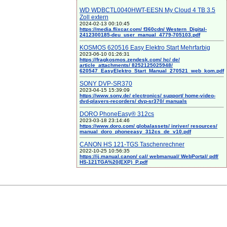
WD WDBCTL0040HWT-EESN My Cloud 4 TB 3.5
Zoll extern
2024-02-13 00:10:45
https://media.flixcar.com/ f360cdn/ Western_Digital-
2412300185-deu_user_manual_4779-705103.pdf
KOSMOS 620516 Easy Elektro Start Mehrfarbig
2023-06-10 01:26:31
https://fragkosmos.zendesk.com/ hc/ de/
article_attachments/ 8252125025948/
620547_EasyElektro_Start_Manual_270521_web_kom.pdf
SONY DVP-SR370
2023-04-15 15:39:09
https://www.sony.de/ electronics/ support/ home-video-
dvd-players-recorders/ dvp-sr370/ manuals
DORO PhoneEasy® 312cs
2023-03-18 23:14:46
https://www.doro.com/ globalassets/ inriver/ resources/
manual_doro_phoneeasy_312cs_de_v10.pdf
CANON HS 121-TGS Taschenrechner
2022-10-25 10:56:35
https://ij.manual.canon/ cal/ webmanual/ WebPortal/ pdf/
HS-121TGA%20(EXP)_P.pdf