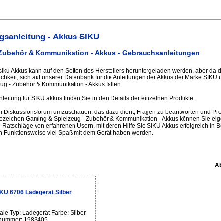
gsanleitung - Akkus SIKU
 Zubehör & Kommunikation - Akkus - Gebrauchsanleitungen
 siku Akkus kann auf den Seiten des Herstellers heruntergeladen werden, aber da d
glichkeit, sich auf unserer Datenbank für die Anleitungen der Akkus der Marke SIK
ug - Zubehör & Kommunikation - Akkus fallen.
leitung für SIKU akkus finden Sie in den Details der einzelnen Produkte.
im Diskussionsforum umzuschauen, das dazu dient, Fragen zu beantworten und Pro
sezeichen Gaming & Spielzeug - Zubehör & Kommunikation - Akkus können Sie eig
 Ratschläge von erfahrenen Usern, mit deren Hilfe Sie SIKU Akkus erfolgreich in 
n Funktionsweise viel Spaß mit dem Gerät haben werden.
Ab
KU 6706 Ladegerät Silber
le Typ: Ladegerät Farbe: Silber
lnummer: 1983405 ...