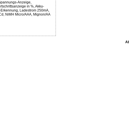
Spannungs-Anzeige,
rtschrittsanzeige in %, Akku-
-Erkennung, Ladestrom 250mA,
Cd, NiMH Micro/AAA, Mignon/AA
Ab