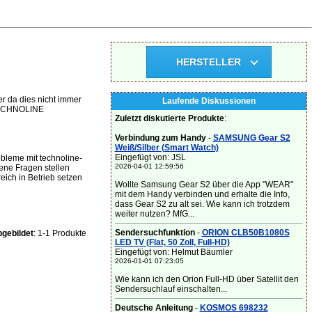
HERSTELLER
r da dies nicht immer
Laufende Diskussionen
e TECHNOLINE
Zuletzt diskutierte Produkte
:
Verbindung zum Handy
-
SAMSUNG Gear S2
Weiß/Silber (Smart Watch)
Eingefügt von: JSL
bleme mit technoline-
2026-04-01 12:59:56
ene Fragen stellen
ich in Betrieb setzen
Wollte Samsung Gear S2 über die App "WEAR"
mit dem Handy verbinden und erhalte die Info,
dass Gear S2 zu alt sei. Wie kann ich trotzdem
weiter nutzen? MfG...
Sendersuchfunktion
-
ORION CLB50B1080S
gebildet
: 1-1 Produkte
LED TV (Flat, 50 Zoll, Full-HD)
Eingefügt von: Helmut Bäumler
2026-01-01 07:23:05
Wie kann ich den Orion Full-HD über Satellit den
Sendersuchlauf einschalten...
Deutsche Anleitung
-
KOSMOS 698232