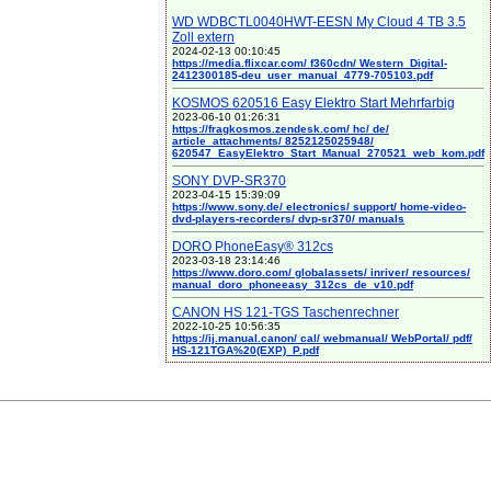
WD WDBCTL0040HWT-EESN My Cloud 4 TB 3.5
Zoll extern
2024-02-13 00:10:45
https://media.flixcar.com/ f360cdn/ Western_Digital-
2412300185-deu_user_manual_4779-705103.pdf
KOSMOS 620516 Easy Elektro Start Mehrfarbig
2023-06-10 01:26:31
https://fragkosmos.zendesk.com/ hc/ de/
article_attachments/ 8252125025948/
620547_EasyElektro_Start_Manual_270521_web_kom.pdf
SONY DVP-SR370
2023-04-15 15:39:09
https://www.sony.de/ electronics/ support/ home-video-
dvd-players-recorders/ dvp-sr370/ manuals
DORO PhoneEasy® 312cs
2023-03-18 23:14:46
https://www.doro.com/ globalassets/ inriver/ resources/
manual_doro_phoneeasy_312cs_de_v10.pdf
CANON HS 121-TGS Taschenrechner
2022-10-25 10:56:35
https://ij.manual.canon/ cal/ webmanual/ WebPortal/ pdf/
HS-121TGA%20(EXP)_P.pdf