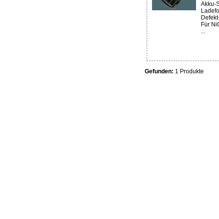
Akku-
Ladefo
Defekt
Für Ni
...
Gefunden:
1 Produkte