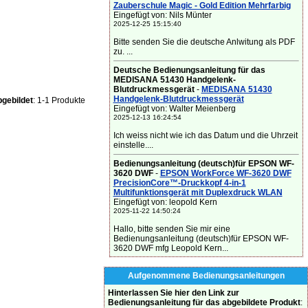
Zauberschule Magic - Gold Edition Mehrfarbig
Eingefügt von: Nils Münter
2025-12-25 15:15:40
Bitte senden Sie die deutsche Anlwitung als PDF
zu. ...
Deutsche Bedienungsanleitung für das
MEDISANA 51430 Handgelenk-
Blutdruckmessgerät
-
MEDISANA 51430
Handgelenk-Blutdruckmessgerät
gebildet
: 1-1 Produkte
Eingefügt von: Walter Meienberg
2025-12-13 16:24:54
Ich weiss nicht wie ich das Datum und die Uhrzeit
einstelle....
Bedienungsanleitung (deutsch)für EPSON WF-
3620 DWF
-
EPSON WorkForce WF-3620 DWF
PrecisionCore™-Druckkopf 4-in-1
Multifunktionsgerät mit Duplexdruck WLAN
Eingefügt von: leopold Kern
2025-11-22 14:50:24
Hallo, bitte senden Sie mir eine
Bedienungsanleitung (deutsch)für EPSON WF-
3620 DWF mfg Leopold Kern...
Aufgenommene Bedienungsanleitungen
Hinterlassen Sie hier den Link zur
Bedienungsanleitung für das abgebildete Produkt
: