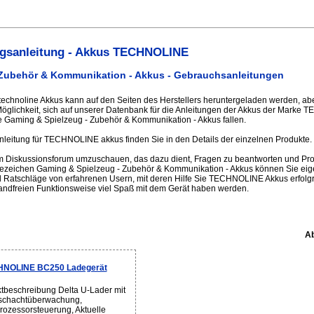
gsanleitung - Akkus TECHNOLINE
 Zubehör & Kommunikation - Akkus - Gebrauchsanleitungen
 technoline Akkus kann auf den Seiten des Herstellers heruntergeladen werden, abe
e Möglichkeit, sich auf unserer Datenbank für die Anleitungen der Akkus der Mark
e Gaming & Spielzeug - Zubehör & Kommunikation - Akkus fallen.
leitung für TECHNOLINE akkus finden Sie in den Details der einzelnen Produkte.
im Diskussionsforum umzuschauen, das dazu dient, Fragen zu beantworten und Pro
sezeichen Gaming & Spielzeug - Zubehör & Kommunikation - Akkus können Sie eig
 Ratschläge von erfahrenen Usern, mit deren Hilfe Sie TECHNOLINE Akkus erfolgre
ndfreien Funktionsweise viel Spaß mit dem Gerät haben werden.
Ab
HNOLINE BC250 Ladegerät
tbeschreibung Delta U-Lader mit
schachtüberwachung,
rozessorsteuerung, Aktuelle