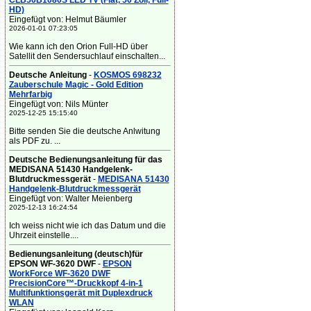
CLB50B1080S LED TV (Flat, 50 Zoll, Full-
HD)
Eingefügt von: Helmut Bäumler
2026-01-01 07:23:05
Wie kann ich den Orion Full-HD über
Satellit den Sendersuchlauf einschalten...
Deutsche Anleitung
-
KOSMOS 698232
Zauberschule Magic - Gold Edition
Mehrfarbig
Eingefügt von: Nils Münter
2025-12-25 15:15:40
Bitte senden Sie die deutsche Anlwitung
als PDF zu. ...
Deutsche Bedienungsanleitung für das
MEDISANA 51430 Handgelenk-
Blutdruckmessgerät
-
MEDISANA 51430
Handgelenk-Blutdruckmessgerät
Eingefügt von: Walter Meienberg
2025-12-13 16:24:54
Ich weiss nicht wie ich das Datum und die
Uhrzeit einstelle....
Bedienungsanleitung (deutsch)für
EPSON WF-3620 DWF
-
EPSON
WorkForce WF-3620 DWF
PrecisionCore™-Druckkopf 4-in-1
Multifunktionsgerät mit Duplexdruck
WLAN