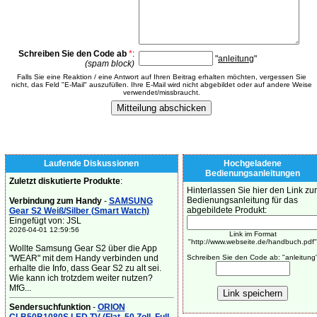
Schreiben Sie den Code ab
*
:
"
anleitung
"
(spam block)
Falls Sie eine Reaktion / eine Antwort auf Ihren Beitrag erhalten möchten, vergessen Sie
nicht, das Feld "E-Mail" auszufüllen. Ihre E-Mail wird nicht abgebildet oder auf andere Weise
verwendet/missbraucht.
Laufende Diskussionen
Hochgeladene
Bedienungsanleitungen
Zuletzt diskutierte Produkte
:
Hinterlassen Sie hier den Link zur
Bedienungsanleitung für das
Verbindung zum Handy
-
SAMSUNG
abgebildete Produkt:
Gear S2 Weiß/Silber (Smart Watch)
Eingefügt von: JSL
2026-04-01 12:59:56
Link im Format
"http://www.webseite.de/handbuch.pdf"
Wollte Samsung Gear S2 über die App
"WEAR" mit dem Handy verbinden und
Schreiben Sie den Code ab: "anleitung
erhalte die Info, dass Gear S2 zu alt sei.
Wie kann ich trotzdem weiter nutzen?
MfG...
Sendersuchfunktion
-
ORION