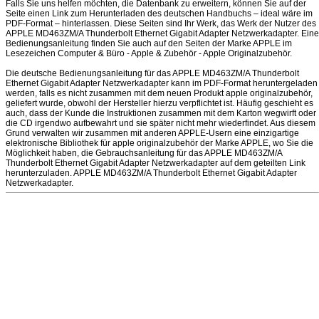
Falls Sie uns helfen möchten, die Datenbank zu erweitern, können Sie auf der
Seite einen Link zum Herunterladen des deutschen Handbuchs – ideal wäre im
PDF-Format – hinterlassen. Diese Seiten sind Ihr Werk, das Werk der Nutzer des
APPLE MD463ZM/A Thunderbolt Ethernet Gigabit Adapter Netzwerkadapter. Eine
Bedienungsanleitung finden Sie auch auf den Seiten der Marke APPLE im
Lesezeichen Computer & Büro - Apple & Zubehör - Apple Originalzubehör.
Die deutsche Bedienungsanleitung für das APPLE MD463ZM/A Thunderbolt
Ethernet Gigabit Adapter Netzwerkadapter kann im PDF-Format heruntergeladen
werden, falls es nicht zusammen mit dem neuen Produkt apple originalzubehör,
geliefert wurde, obwohl der Hersteller hierzu verpflichtet ist. Häufig geschieht es
auch, dass der Kunde die Instruktionen zusammen mit dem Karton wegwirft oder
die CD irgendwo aufbewahrt und sie später nicht mehr wiederfindet. Aus diesem
Grund verwalten wir zusammen mit anderen APPLE-Usern eine einzigartige
elektronische Bibliothek für apple originalzubehör der Marke APPLE, wo Sie die
Möglichkeit haben, die Gebrauchsanleitung für das APPLE MD463ZM/A
Thunderbolt Ethernet Gigabit Adapter Netzwerkadapter auf dem geteilten Link
herunterzuladen. APPLE MD463ZM/A Thunderbolt Ethernet Gigabit Adapter
Netzwerkadapter.