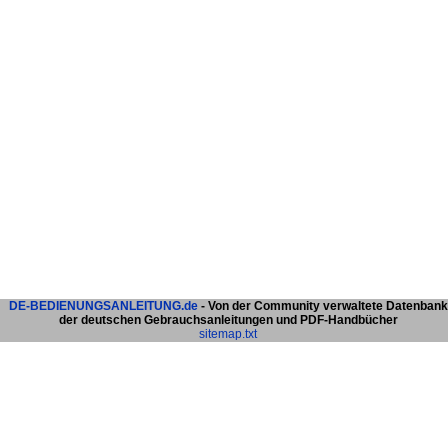
DE-BEDIENUNGSANLEITUNG.de
- Von der Community verwaltete Datenbank
der deutschen Gebrauchsanleitungen und PDF-Handbücher
sitemap.txt