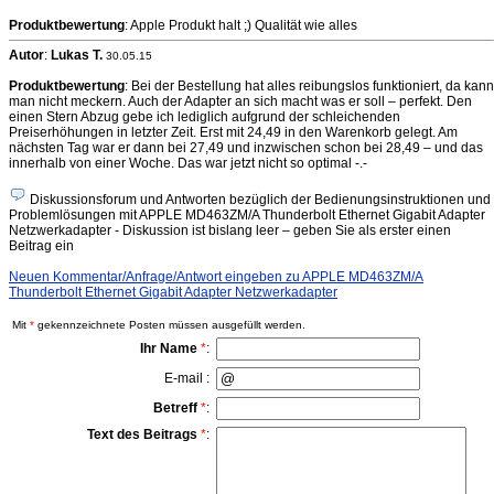
Produktbewertung
: Apple Produkt halt ;) Qualität wie alles
Autor
:
Lukas T.
30.05.15
Produktbewertung
: Bei der Bestellung hat alles reibungslos funktioniert, da kann
man nicht meckern. Auch der Adapter an sich macht was er soll – perfekt. Den
einen Stern Abzug gebe ich lediglich aufgrund der schleichenden
Preiserhöhungen in letzter Zeit. Erst mit 24,49 in den Warenkorb gelegt. Am
nächsten Tag war er dann bei 27,49 und inzwischen schon bei 28,49 – und das
innerhalb von einer Woche. Das war jetzt nicht so optimal -.-
Diskussionsforum und Antworten bezüglich der Bedienungsinstruktionen und
Problemlösungen mit APPLE MD463ZM/A Thunderbolt Ethernet Gigabit Adapter
Netzwerkadapter - Diskussion ist bislang leer – geben Sie als erster einen
Beitrag ein
Neuen Kommentar/Anfrage/Antwort eingeben zu APPLE MD463ZM/A
Thunderbolt Ethernet Gigabit Adapter Netzwerkadapter
Mit
*
gekennzeichnete Posten müssen ausgefüllt werden.
Ihr Name
*
:
E-mail :
Betreff
*
:
Text des Beitrags
*
: