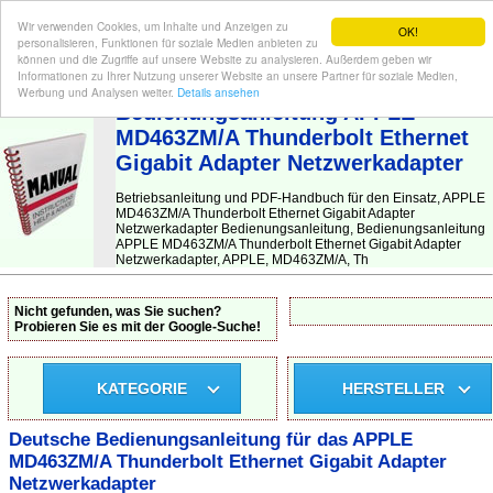
Wir verwenden Cookies, um Inhalte und Anzeigen zu
OK!
personalisieren, Funktionen für soziale Medien anbieten zu
können und die Zugriffe auf unsere Website zu analysieren. Außerdem geben wir
Informationen zu Ihrer Nutzung unserer Website an unsere Partner für soziale Medien,
BEDIENUNGSANLEITUNG
| Hier finden Sie die deutsche Anleitung!
Werbung und Analysen weiter.
Details ansehen
Bedienungsanleitung APPLE
MD463ZM/A Thunderbolt Ethernet
Gigabit Adapter Netzwerkadapter
Betriebsanleitung und PDF-Handbuch für den Einsatz, APPLE
MD463ZM/A Thunderbolt Ethernet Gigabit Adapter
Netzwerkadapter Bedienungsanleitung, Bedienungsanleitung
APPLE MD463ZM/A Thunderbolt Ethernet Gigabit Adapter
Netzwerkadapter, APPLE, MD463ZM/A, Th
Nicht gefunden, was Sie suchen?
Probieren Sie es mit der Google-Suche!
KATEGORIE
HERSTELLER
Deutsche Bedienungsanleitung für das APPLE
MD463ZM/A Thunderbolt Ethernet Gigabit Adapter
Netzwerkadapter