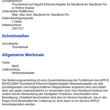
Einsatzbereich:
Thunderbolt auf Gigabit Ethernet Adapter für MacBook Air, MacBook Pro
w, Retina display
Unterstützte Plattformen:
iMac; Mac mini; MacBook Air; MacBook Pro
Datenübertragungsrate:
1 Gbit/s
Artikelnummer:
1567317
Schnittstellen
Schnittstelle:
Thunderbolt
Allgemeine Merkmale
Farbe:
Weiß
Lieferumfang:
Netzwerkadapter
Die Bedienungsanleitung ist eine Zusammenfassung der Funktionen des APPLE
MD463ZM/A Thunderbolt Ethernet Gigabit Adapter Netzwerkadapter, wo alle
grundlegenden und fortgeschrittenen Möglichkeiten angeführt sind und erklärt
wird, wie apple originalzubehör zu verwenden sind. Das Handbuch befasst sich
zudem mit der Behandlung der häufigsten Probleme, einschließlich ihrer
Beseitigung. Detailliert beschrieben wird dies im Service-Handbuch, das in der
Regel nicht Bestandteil der Lieferung ist, doch kann es im Service APPLE
heruntergeladen werden.