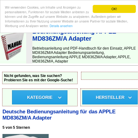
Wir verwenden Cookies, um Inhalte und Anzeigen zu
OK!
personalisieren, Funktionen für soziale Medien anbieten zu
können und die Zugriffe auf unsere Website zu analysieren. Außerdem geben wir
Informationen zu Ihrer Nutzung unserer Website an unsere Partner für soziale Medien,
BEDIENUNGSANLEITUNG
| Hier finden Sie die deutsche Anleitung!
Werbung und Analysen weiter.
Details ansehen
Bedienungsanleitung APPLE
MD836ZM/A Adapter
Betriebsanleitung und PDF-Handbuch für den Einsatz, APPLE
MD836ZM/A Adapter Bedienungsanleitung,
Bedienungsanleitung APPLE MD836ZM/A Adapter, APPLE,
MD836ZM/A, Adapter
Nicht gefunden, was Sie suchen?
Probieren Sie es mit der Google-Suche!
KATEGORIE
HERSTELLER
Deutsche Bedienungsanleitung für das APPLE
MD836ZM/A Adapter
5 von 5 Sternen