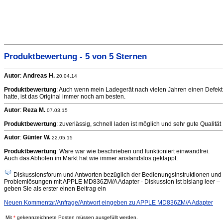
Produktbewertung - 5 von 5 Sternen
Autor
:
Andreas H.
20.04.14
Produktbewertung
: Auch wenn mein Ladegerät nach vielen Jahren einen Defekt
hatte, ist das Original immer noch am besten.
Autor
:
Reza M.
07.03.15
Produktbewertung
: zuverlässig, schnell laden ist möglich und sehr gute Qualität
Autor
:
Günter W.
22.05.15
Produktbewertung
: Ware war wie beschrieben und funktioniert einwandfrei.
Auch das Abholen im Markt hat wie immer anstandslos geklappt.
Diskussionsforum und Antworten bezüglich der Bedienungsinstruktionen und
Problemlösungen mit APPLE MD836ZM/A Adapter - Diskussion ist bislang leer –
geben Sie als erster einen Beitrag ein
Neuen Kommentar/Anfrage/Antwort eingeben zu APPLE MD836ZM/A Adapter
Mit
*
gekennzeichnete Posten müssen ausgefüllt werden.