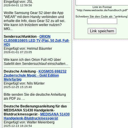
Eingefügt von: JSL
2026-04-01 12:59:56
Link im Format
"http://www.webseite.de/handbuch.pdf"
Wollte Samsung Gear S2 über die App
"WEAR" mit dem Handy verbinden und
Schreiben Sie den Code ab: "anleitung
erhalte die Info, dass Gear S2 zu alt sei.
Wie kann ich trotzdem weiter nutzen?
MfG...
Sendersuchfunktion
-
ORION
CLB50B1080S LED TV (Flat, 50 Zoll, Full-
HD)
Eingefügt von: Helmut Bäumler
2026-01-01 07:23:05
Wie kann ich den Orion Full-HD über
Satellit den Sendersuchlauf einschalten...
Deutsche Anleitung
-
KOSMOS 698232
Zauberschule Magic - Gold Edition
Mehrfarbig
Eingefügt von: Nils Münter
2025-12-25 15:15:40
Bitte senden Sie die deutsche Anlwitung
als PDF zu. ...
Deutsche Bedienungsanleitung für das
MEDISANA 51430 Handgelenk-
Blutdruckmessgerät
-
MEDISANA 51430
Handgelenk-Blutdruckmessgerät
Eingefügt von: Walter Meienberg
2025-12-13 16:24:54