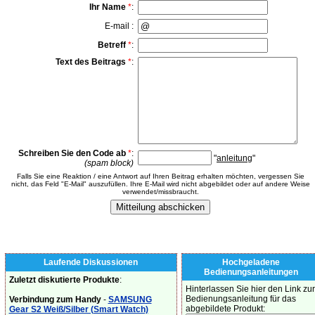
Ihr Name
*
:
E-mail :
Betreff
*
:
Text des Beitrags
*
:
Schreiben Sie den Code ab
*
:
"
anleitung
"
(spam block)
Falls Sie eine Reaktion / eine Antwort auf Ihren Beitrag erhalten möchten, vergessen Sie
nicht, das Feld "E-Mail" auszufüllen. Ihre E-Mail wird nicht abgebildet oder auf andere Weise
verwendet/missbraucht.
Laufende Diskussionen
Hochgeladene
Bedienungsanleitungen
Zuletzt diskutierte Produkte
:
Hinterlassen Sie hier den Link zur
Bedienungsanleitung für das
Verbindung zum Handy
-
SAMSUNG
abgebildete Produkt:
Gear S2 Weiß/Silber (Smart Watch)