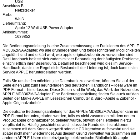
USB
Anschluss B:
Netzstecker
Farbe:
Weiß
Lieferumfang:
Apple 12 Watt USB Power Adapter
Artikelnummer:
1639852
Die Bedienungsanleitung ist eine Zusammenfassung der Funktionen des APPLE
MD836ZM/A Adapter, wo alle grundlegenden und fortgeschrittenen Möglichkeiten
angeführt sind und erklärt wird, wie apple originalzubehör zu verwenden sind.
Das Handbuch befasst sich zudem mit der Behandlung der häufigsten Probleme,
einschließlich ihrer Beseitigung. Detailliert beschrieben wird dies im Service-
Handbuch, das in der Regel nicht Bestandteil der Lieferung ist, doch kann es im
Service APPLE heruntergeladen werden.
Falls Sie uns helfen möchten, die Datenbank zu erweitern, können Sie auf der
Seite einen Link zum Herunterladen des deutschen Handbuchs – ideal wäre im
PDF-Format – hinterlassen. Diese Seiten sind Ihr Werk, das Werk der Nutzer des
APPLE MD836ZM/A Adapter. Eine Bedienungsanleitung finden Sie auch auf den
Seiten der Marke APPLE im Lesezeichen Computer & Büro - Apple & Zubehör -
Apple Originalzubehör.
Die deutsche Bedienungsanleitung für das APPLE MD836ZM/A Adapter kann im
PDF-Format heruntergeladen werden, falls es nicht zusammen mit dem neuen
Produkt apple originalzubehör, geliefert wurde, obwohl der Hersteller hierzu
verpflichtet ist. Häufig geschieht es auch, dass der Kunde die Instruktionen
zusammen mit dem Karton wegwirft oder die CD irgendwo aufbewahrt und sie
später nicht mehr wiederfindet. Aus diesem Grund verwalten wir zusammen mit
anderen APPLE-Usern eine einzigartige elektronische Bibliothek für apple