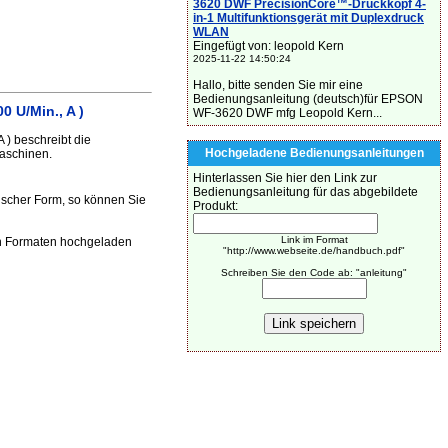
3620 DWF PrecisionCore™-Druckkopf 4-
in-1 Multifunktionsgerät mit Duplexdruck
WLAN
Eingefügt von: leopold Kern
2025-11-22 14:50:24
Hallo, bitte senden Sie mir eine
Bedienungsanleitung (deutsch)für EPSON
 U/Min., A )
WF-3620 DWF mfg Leopold Kern...
) beschreibt die
Hochgeladene Bedienungsanleitungen
aschinen.
Hinterlassen Sie hier den Link zur
Bedienungsanleitung für das abgebildete
scher Form, so können Sie
Produkt:
Link im Format
n Formaten hochgeladen
"http://www.webseite.de/handbuch.pdf"
Schreiben Sie den Code ab: "anleitung"