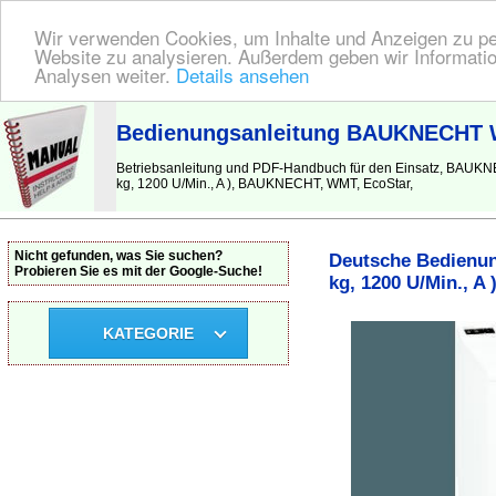
Wir verwenden Cookies, um Inhalte und Anzeigen zu pers
Website zu analysieren. Außerdem geben wir Informatio
Analysen weiter.
Details ansehen
BEDIENUNGSANLEITUNG
| Hier finden Sie die deutsche Anleitung!
Bedienungsanleitung BAUKNECHT WM
Betriebsanleitung und PDF-Handbuch für den Einsatz, BAU
kg, 1200 U/Min., A ), BAUKNECHT, WMT, EcoStar,
Nicht gefunden, was Sie suchen?
Deutsche Bedienu
Probieren Sie es mit der Google-Suche!
kg, 1200 U/Min., A 
KATEGORIE