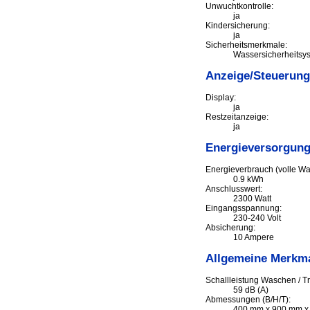
Unwuchtkontrolle:
ja
Kindersicherung:
ja
Sicherheitsmerkmale:
Wassersicherheitsy
Anzeige/Steuerung
Display:
ja
Restzeitanzeige:
ja
Energieversorgun
Energieverbrauch (volle W
0.9 kWh
Anschlusswert:
2300 Watt
Eingangsspannung:
230-240 Volt
Absicherung:
10 Ampere
Allgemeine Merkm
Schallleistung Waschen / T
59 dB (A)
Abmessungen (B/H/T):
400 mm x 900 mm x