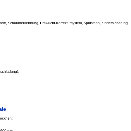
stem, Schaumerkennung, Umwucht-Korrektursystem, Spülstopp, Kindersicherung
g
aschladung):
ale
rocknen:
 600 mm