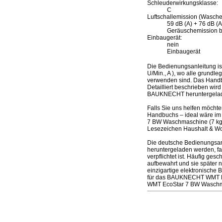
Schleuderwirkungsklasse:
C
Luftschallemission (Wasche
59 dB (A) + 76 dB (A
Geräuschemission b
Einbaugerät:
nein
Einbaugerät
Die Bedienungsanleitung 
U/Min., A ), wo alle grundl
verwenden sind. Das Handbu
Detailliert beschrieben wir
BAUKNECHT heruntergelad
Falls Sie uns helfen möcht
Handbuchs – ideal wäre im
7 BW Waschmaschine (7 kg,
Lesezeichen Haushalt & W
Die deutsche Bedienungsan
heruntergeladen werden, fa
verpflichtet ist. Häufig ge
aufbewahrt und sie später
einzigartige elektronische
für das BAUKNECHT WMT Eco
WMT EcoStar 7 BW Waschmas