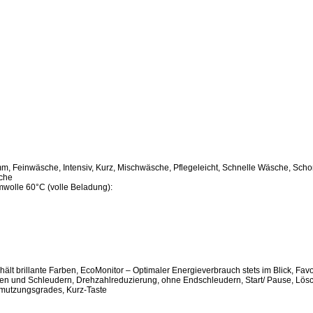
, Feinwäsche, Intensiv, Kurz, Mischwäsche, Pflegeleicht, Schnelle Wäsche, Sch
che
wolle 60°C (volle Beladung):
lt brillante Farben, EcoMonitor – Optimaler Energieverbrauch stets im Blick, Fav
len und Schleudern, Drehzahlreduzierung, ohne Endschleudern, Start/ Pause, Lös
mutzungsgrades, Kurz-Taste