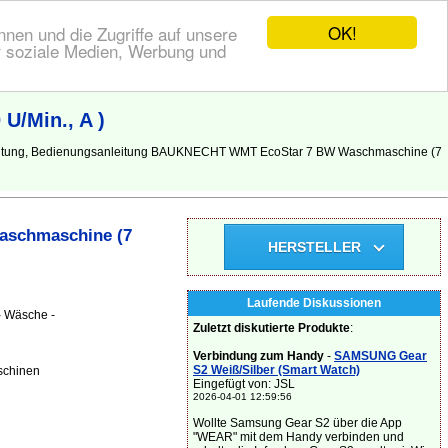
OK!
nen und die Zugriffe auf unsere
r soziale Medien, Werbung und
/Min., A )
nleitung, Bedienungsanleitung BAUKNECHT WMT EcoStar 7 BW Waschmaschine (7
aschmaschine (7
HERSTELLER
Laufende Diskussionen
- Wäsche -
Zuletzt diskutierte Produkte
:
Verbindung zum Handy
-
SAMSUNG Gear
S2 Weiß/Silber (Smart Watch)
schinen
Eingefügt von: JSL
2026-04-01 12:59:56
Wollte Samsung Gear S2 über die App
"WEAR" mit dem Handy verbinden und