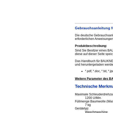
Gebrauchsanleitung f
Die deutsche Gebrauchsanl
erforderlichen Anweisunge
Produktbeschreibung:
Sind Sie Besitzer eines B
diese auf dieser Seite speic
Das Handbuch für BAUKNEC
und heruntergeladen werd
*.pdf, *.doc, *.txt, *
Weitere Parameter des B
Technische Merkm
Maximale Schleuderdrehzah
1200 U/Min.
Füllmenge Baumwolle (Was
7 kg
Gerätetyp:
Waschmaschine