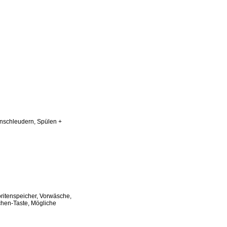
onschleudern, Spülen +
oritenspeicher, Vorwäsche,
chen-Taste, Mögliche