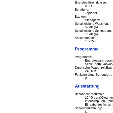
Energieeffizienzklasse:
A+++
Beladung:
Toplader
Bauform:
Standgerät
Schallleistung Waschen:
59 dB (A)
Schallleistung Schleudern:
76 dB (A)
Artikelnummer:
1877505
Programme
Programme:
Energiesparprogramm
Schleudern, Vorwäs
Durchschn. Waschzeit Baum
240 Min.
Funktion ohne Schleudern:
ja
Ausstattung
Besondere Merkmale:
15° Green&Clean erhä
Intensivspülen, Spü
Eingabe des Versch
Schaumerkennung:
ja