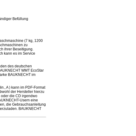
ndiger Befüllung
schmaschine (7 kg, 1200
waschmaschinen zu
h ihrer Beseitigung.
och kann es im Service
laden des deutschen
des BAUKNECHT WMT EcoStar
r Marke BAUKNECHT im
., A ) kann im PDF-Format
wohl der Hersteller hierzu
ft oder die CD irgendwo
n BAUKNECHT-Usern eine
ben, die Gebrauchsanleitung
unterzuladen. BAUKNECHT