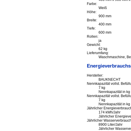
Farbe:
Weiß
Höhe:
900 mm
Breite:
400 mm
Tiefe:
600 mm
Rollen:
ja
Gewicht:
62 kg
Lieferumfang:
Waschmaschine, Be
Energieverbrauch
Hersteller:
BAUKNECHT
Nennkapazität vollst. Befü
7 kg
Nennkapazität in kg
Nennkapazität vollst. Befü
7 kg
Nennkapazität in kg
Jährlicher Energieverbrauc
174 kWh/Jahr
Jährlicher Energiev
Jährlicher Wasserverbrauch
8900 Liter/Jahr
Jährlicher Wasserver