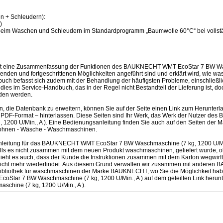
n + Schleudern):
)
eim Waschen und Schleudern im Standardprogramm „Baumwolle 60°C“ bei vollstä
ist eine Zusammenfassung der Funktionen des BAUKNECHT WMT EcoStar 7 BW Wa
egenden und fortgeschrittenen Möglichkeiten angeführt sind und erklärt wird, wie 
ch befasst sich zudem mit der Behandlung der häufigsten Probleme, einschließlic
d dies im Service-Handbuch, das in der Regel nicht Bestandteil der Lieferung ist, d
en werden.
en, die Datenbank zu erweitern, können Sie auf der Seite einen Link zum Herunter
 PDF-Format – hinterlassen. Diese Seiten sind Ihr Werk, das Werk der Nutzer 
 1200 U/Min., A ). Eine Bedienungsanleitung finden Sie auch auf den Seiten de
ohnen - Wäsche - Waschmaschinen.
leitung für das BAUKNECHT WMT EcoStar 7 BW Waschmaschine (7 kg, 1200 U/Min
lls es nicht zusammen mit dem neuen Produkt waschmaschinen, geliefert wurde, ob
schieht es auch, dass der Kunde die Instruktionen zusammen mit dem Karton wegwir
 nicht mehr wiederfindet. Aus diesem Grund verwalten wir zusammen mit andere
 Bibliothek für waschmaschinen der Marke BAUKNECHT, wo Sie die Möglichkeit ha
Star 7 BW Waschmaschine (7 kg, 1200 U/Min., A ) auf dem geteilten Link her
chine (7 kg, 1200 U/Min., A ).