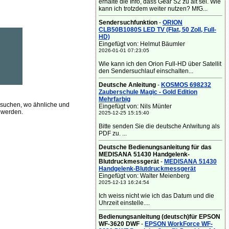
erhalte die Info, dass Gear S2 zu alt sei. Wie
kann ich trotzdem weiter nutzen? MfG...
Sendersuchfunktion
-
ORION
CLB50B1080S LED TV (Flat, 50 Zoll, Full-
HD)
Eingefügt von: Helmut Bäumler
2026-01-01 07:23:05
Wie kann ich den Orion Full-HD über Satellit
den Sendersuchlauf einschalten...
Deutsche Anleitung
-
KOSMOS 698232
Zauberschule Magic - Gold Edition
Mehrfarbig
suchen, wo ähnliche und
Eingefügt von: Nils Münter
 werden.
2025-12-25 15:15:40
Bitte senden Sie die deutsche Anlwitung als
PDF zu. ...
Deutsche Bedienungsanleitung für das
MEDISANA 51430 Handgelenk-
Blutdruckmessgerät
-
MEDISANA 51430
Handgelenk-Blutdruckmessgerät
Eingefügt von: Walter Meienberg
2025-12-13 16:24:54
Ich weiss nicht wie ich das Datum und die
Uhrzeit einstelle....
Bedienungsanleitung (deutsch)für EPSON
WF-3620 DWF
-
EPSON WorkForce WF-