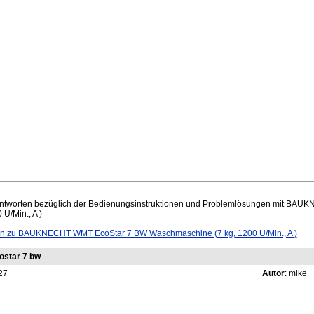
ntworten bezüglich der Bedienungsinstruktionen und Problemlösungen mit BA
U/Min., A )
 zu BAUKNECHT WMT EcoStar 7 BW Waschmaschine (7 kg, 1200 U/Min., A )
ostar 7 bw
27
Autor
: mike