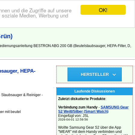
OK!
nen und die Zugriffe auf unsere
r soziale Medien, Werbung und
Grün)
Bedienungsanleitung BESTRON ABG 200 GB (Beutelstaubsauger, HEPA-Filter, D,
bsauger, HEPA-
HERSTELLER
Laufende Diskussionen
 Staubsauger & Reiniger -
Zuletzt diskutierte Produkte
:
Verbindung zum Handy
-
SAMSUNG Gear
S2 Weiß/Silber (Smart Watch)
r mit beutel
Eingefügt von: JSL
2026-04-01 12:59:56
Wollte Samsung Gear S2 über die App
"WEAR" mit dem Handy verbinden und