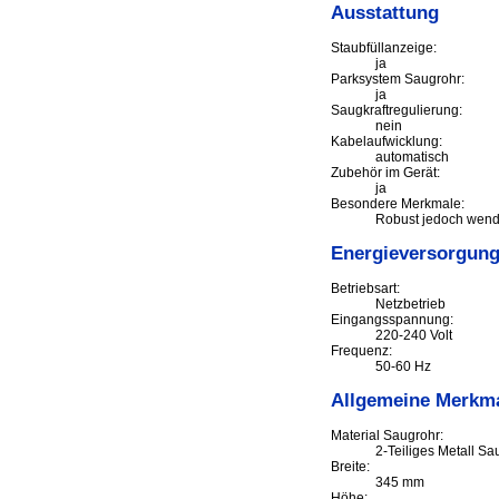
Ausstattung
Staubfüllanzeige:
ja
Parksystem Saugrohr:
ja
Saugkraftregulierung:
nein
Kabelaufwicklung:
automatisch
Zubehör im Gerät:
ja
Besondere Merkmale:
Robust jedoch wendi
Energieversorgun
Betriebsart:
Netzbetrieb
Eingangsspannung:
220-240 Volt
Frequenz:
50-60 Hz
Allgemeine Merkm
Material Saugrohr:
2-Teiliges Metall Sa
Breite:
345 mm
Höhe: