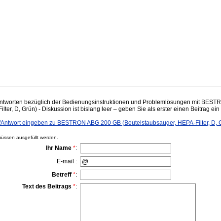
ntworten bezüglich der Bedienungsinstruktionen und Problemlösungen mit BES
ter, D, Grün) - Diskussion ist bislang leer – geben Sie als erster einen Beitrag ein
ntwort eingeben zu BESTRON ABG 200 GB (Beutelstaubsauger, HEPA-Filter, D, 
ssen ausgefüllt werden.
Ihr Name
*
:
E-mail :
Betreff
*
:
Text des Beitrags
*
: