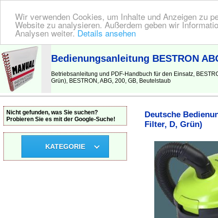
Wir verwenden Cookies, um Inhalte und Anzeigen zu pers
Website zu analysieren. Außerdem geben wir Informatio
Analysen weiter.
Details ansehen
BEDIENUNGSANLEITUNG
| Hier finden Sie die deutsche Anleitung!
Bedienungsanleitung BESTRON ABG 
Betriebsanleitung und PDF-Handbuch für den Einsatz, BESTRO
Grün), BESTRON, ABG, 200, GB, Beutelstaub
Nicht gefunden, was Sie suchen?
Deutsche Bedienun
Probieren Sie es mit der Google-Suche!
Filter, D, Grün)
KATEGORIE