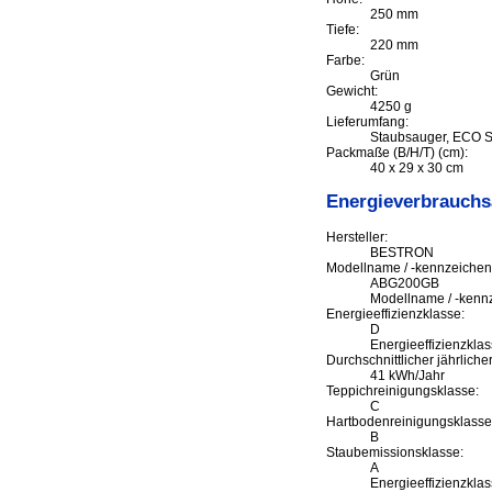
250 mm
Tiefe:
220 mm
Farbe:
Grün
Gewicht:
4250 g
Lieferumfang:
Staubsauger, ECO S
Packmaße (B/H/T) (cm):
40 x 29 x 30 cm
Energieverbrauch
Hersteller:
BESTRON
Modellname / -kennzeichen:
ABG200GB
Modellname / -kenn
Energieeffizienzklasse:
D
Energieeffizienzklas
Durchschnittlicher jährlich
41 kWh/Jahr
Teppichreinigungsklasse:
C
Hartbodenreinigungsklasse
B
Staubemissionsklasse:
A
Energieeffizienzklas