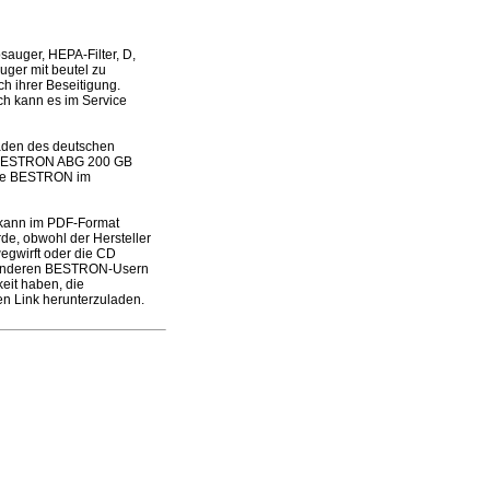
uger, HEPA-Filter, D,
uger mit beutel zu
h ihrer Beseitigung.
och kann es im Service
laden des deutschen
es BESTRON ABG 200 GB
arke BESTRON im
 kann im PDF-Format
de, obwohl der Hersteller
wegwirft oder die CD
it anderen BESTRON-Usern
eit haben, die
n Link herunterzuladen.