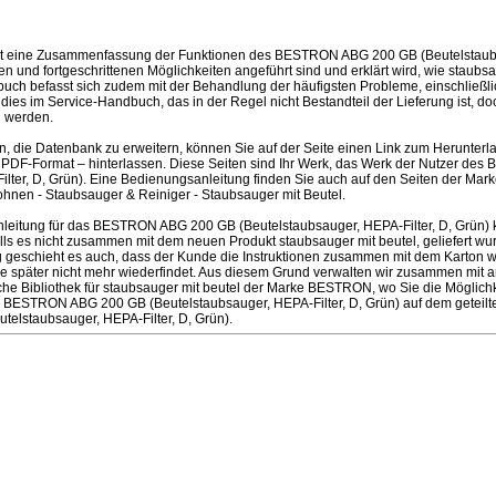
st eine Zusammenfassung der Funktionen des BESTRON ABG 200 GB (Beutelstaubsa
n und fortgeschrittenen Möglichkeiten angeführt sind und erklärt wird, wie staubsa
ch befasst sich zudem mit der Behandlung der häufigsten Probleme, einschließlic
d dies im Service-Handbuch, das in der Regel nicht Bestandteil der Lieferung ist, d
 werden.
en, die Datenbank zu erweitern, können Sie auf der Seite einen Link zum Herunter
 PDF-Format – hinterlassen. Diese Seiten sind Ihr Werk, das Werk der Nutzer d
ilter, D, Grün). Eine Bedienungsanleitung finden Sie auch auf den Seiten der M
nen - Staubsauger & Reiniger - Staubsauger mit Beutel.
leitung für das BESTRON ABG 200 GB (Beutelstaubsauger, HEPA-Filter, D, Grün)
ls es nicht zusammen mit dem neuen Produkt staubsauger mit beutel, geliefert wur
ufig geschieht es auch, dass der Kunde die Instruktionen zusammen mit dem Karton 
ie später nicht mehr wiederfindet. Aus diesem Grund verwalten wir zusammen m
sche Bibliothek für staubsauger mit beutel der Marke BESTRON, wo Sie die Möglichk
 BESTRON ABG 200 GB (Beutelstaubsauger, HEPA-Filter, D, Grün) auf dem geteilte
lstaubsauger, HEPA-Filter, D, Grün).