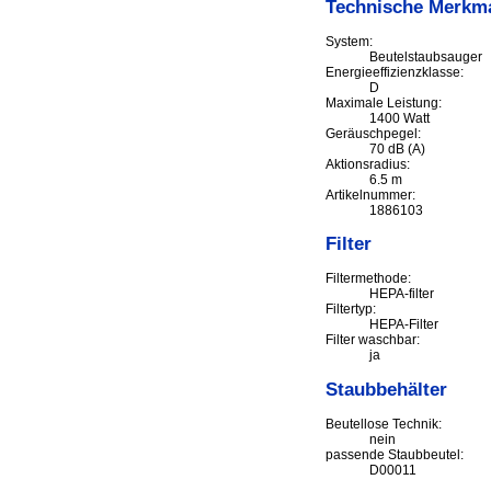
Technische Merkm
System:
Beutelstaubsauger
Energieeffizienzklasse:
D
Maximale Leistung:
1400 Watt
Geräuschpegel:
70 dB (A)
Aktionsradius:
6.5 m
Artikelnummer:
1886103
Filter
Filtermethode:
HEPA-filter
Filtertyp:
HEPA-Filter
Filter waschbar:
ja
Staubbehälter
Beutellose Technik:
nein
passende Staubbeutel:
D00011