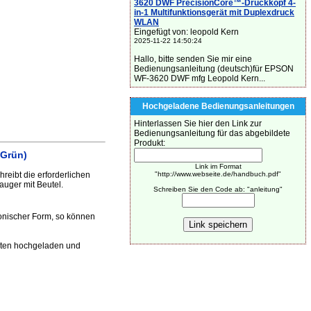
3620 DWF PrecisionCore™-Druckkopf 4-
in-1 Multifunktionsgerät mit Duplexdruck
WLAN
Eingefügt von: leopold Kern
2025-11-22 14:50:24
Hallo, bitte senden Sie mir eine
Bedienungsanleitung (deutsch)für EPSON
WF-3620 DWF mfg Leopold Kern...
Hochgeladene Bedienungsanleitungen
Hinterlassen Sie hier den Link zur
Bedienungsanleitung für das abgebildete
Produkt:
 Grün)
Link im Format
eibt die erforderlichen
"http://www.webseite.de/handbuch.pdf"
uger mit Beutel.
Schreiben Sie den Code ab: "anleitung"
onischer Form, so können
aten hochgeladen und