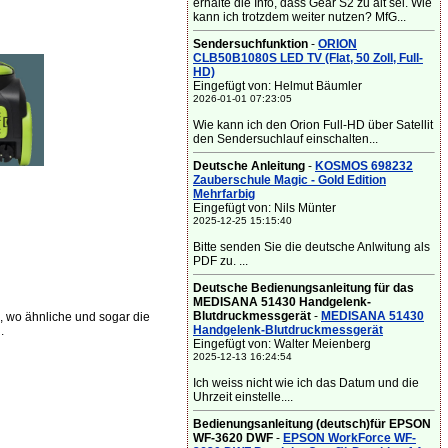
erhalte die Info, dass Gear S2 zu alt sei. Wie
kann ich trotzdem weiter nutzen? MfG...
Sendersuchfunktion
-
ORION
CLB50B1080S LED TV (Flat, 50 Zoll, Full-
HD)
Eingefügt von: Helmut Bäumler
2026-01-01 07:23:05
Wie kann ich den Orion Full-HD über Satellit
den Sendersuchlauf einschalten...
Deutsche Anleitung
-
KOSMOS 698232
Zauberschule Magic - Gold Edition
Mehrfarbig
Eingefügt von: Nils Münter
2025-12-25 15:15:40
Bitte senden Sie die deutsche Anlwitung als
PDF zu. ...
Deutsche Bedienungsanleitung für das
MEDISANA 51430 Handgelenk-
Blutdruckmessgerät
-
MEDISANA 51430
 wo ähnliche und sogar die
Handgelenk-Blutdruckmessgerät
.
Eingefügt von: Walter Meienberg
2025-12-13 16:24:54
Ich weiss nicht wie ich das Datum und die
Uhrzeit einstelle....
Bedienungsanleitung (deutsch)für EPSON
WF-3620 DWF
-
EPSON WorkForce WF-