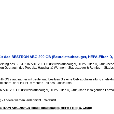
ür das BESTRON ABG 200 GB (Beutelstaubsauger, HEPA-Filter, D,
itung des BESTRON ABG 200 GB (Beutelstaubsauger, HEPA-Filter, D, Grün) beschr
gen Gebrauch des Produkts Haushalt & Wohnen - Staubsauger & Reiniger - Staubsa
STRON staubsauger mit beutel und besitzen Sie eine Gebrauchsanleitung in elektr
peichern, der Link ist im rechten Teil des Bildschirms.
ABG 200 GB (Beutelstaubsauger, HEPA-Filter, D, Grün) kann in folgenden Form
.jpg - Andere werden leider nicht unterstützt.
STRON ABG 200 GB (Beutelstaubsauger, HEPA-Filter, D, Grün)
: