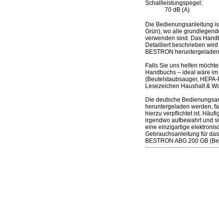
Schallleistungspegel:
70 dB (A)
Die Bedienungsanleitung i
Grün), wo alle grundlegende
verwenden sind. Das Handbu
Detailliert beschrieben wir
BESTRON heruntergeladen
Falls Sie uns helfen möcht
Handbuchs – ideal wäre im
(Beutelstaubsauger, HEPA-F
Lesezeichen Haushalt & Woh
Die deutsche Bedienungsan
heruntergeladen werden, fal
hierzu verpflichtet ist. Hä
irgendwo aufbewahrt und s
eine einzigartige elektroni
Gebrauchsanleitung für das
BESTRON ABG 200 GB (Beute