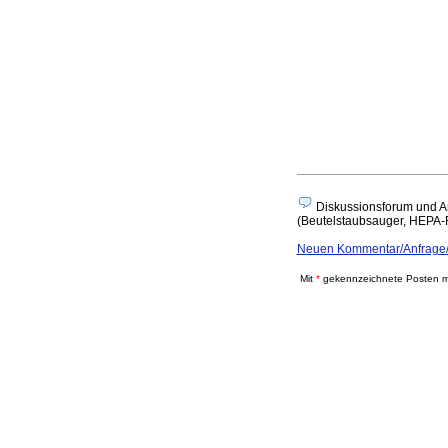
Diskussionsforum und A
(Beutelstaubsauger, HEPA-Fil
Neuen Kommentar/Anfrage/A
Mit
*
gekennzeichnete Posten mü