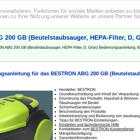
onalisieren, Funktionen für soziale Medien anbieten zu kön
nen zu Ihrer Nutzung unserer Website an unsere Partner fü
200 GB (Beutelstaubsauger, HEPA-Filter, D, 
N ABG 200 GB (Beutelstaubsauger, HEPA-Filter, D, Grün) Bedienungsanleitung, 
gsanleitung für das BESTRON ABG 200 GB (Beutelstau
Hersteller: BESTRON
Grundbeschreibung und Inhalt der Verpackung
Einordnung des Produkts: Haushalt & Wohnen -
Staubsauger mit Beutel
Sicherheitsanweisungen
Beschreibung des Produkts
Inbetriebsetzung und Bedienung von staubsauge
Tipps für BESTRON-Einstellungen
Einstellen und fachmännische Hilfe
Kontaktdaten zum
BESTRON-Kundendienst
Mängelbeseitigung
Garantieinformationen