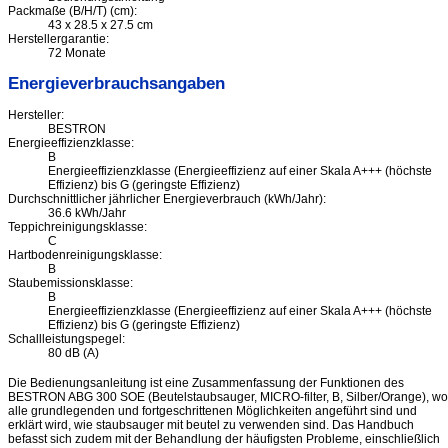
Packmaße (B/H/T) (cm):
43 x 28.5 x 27.5 cm
Herstellergarantie:
72 Monate
Energieverbrauchsangaben
Hersteller:
BESTRON
Energieeffizienzklasse:
B
Energieeffizienzklasse (Energieeffizienz auf einer Skala A+++ (höchste
Effizienz) bis G (geringste Effizienz)
Durchschnittlicher jährlicher Energieverbrauch (kWh/Jahr):
36.6 kWh/Jahr
Teppichreinigungsklasse:
C
Hartbodenreinigungsklasse:
B
Staubemissionsklasse:
B
Energieeffizienzklasse (Energieeffizienz auf einer Skala A+++ (höchste
Effizienz) bis G (geringste Effizienz)
Schallleistungspegel:
80 dB (A)
Die Bedienungsanleitung ist eine Zusammenfassung der Funktionen des
BESTRON ABG 300 SOE (Beutelstaubsauger, MICRO-filter, B, Silber/Orange), wo
alle grundlegenden und fortgeschrittenen Möglichkeiten angeführt sind und
erklärt wird, wie staubsauger mit beutel zu verwenden sind. Das Handbuch
befasst sich zudem mit der Behandlung der häufigsten Probleme, einschließlich