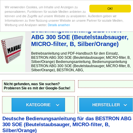
Wir verwenden Cookies, um Inhalte und Anzeigen zu
OK!
personalisieren, Funktionen für soziale Medien anbieten zu
können und die Zugriffe auf unsere Website zu analysieren. Außerdem geben wir
Informationen zu Ihrer Nutzung unserer Website an unsere Partner für soziale Medien,
BEDIENUNGSANLEITUNG
| Hier finden Sie die deutsche Anleitung!
Werbung und Analysen weiter.
Details ansehen
Bedienungsanleitung BESTRON
ABG 300 SOE (Beutelstaubsauger,
MICRO-filter, B, Silber/Orange)
Betriebsanleitung und PDF-Handbuch für den Einsatz,
BESTRON ABG 300 SOE (Beutelstaubsauger, MICRO-filter, B,
Silber/Orange) Bedienungsanleitung, Bedienungsanleitung
BESTRON ABG 300 SOE (Beutelstaubsauger, MICRO-filter, B,
Silber/Orange), BESTRON, ABG,
Nicht gefunden, was Sie suchen?
Probieren Sie es mit der Google-Suche!
KATEGORIE
HERSTELLER
Deutsche Bedienungsanleitung für das BESTRON ABG
300 SOE (Beutelstaubsauger, MICRO-filter, B,
Silber/Orange)