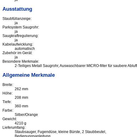
Ausstattung
Staubfüllanzeige:
ja
Parksystem Saugrohr:
ja
Saugkraftregulierung:
ja
Kabelaufwicklung:
automatisch
Zubehör im Gerät:
ja
Besondere Merkmale:
2-Teiliges Metall Saugrohr, Auswaschbarer MICRO-filter für saubere Abluft
Allgemeine Merkmale
Breite:
262 mm
Höhe:
208 mm
Tiefe:
360 mm
Farbe:
Silber/Orange
Gewicht:
4210 g
Lieferumfang:
Staubsauger, Fugendüse, kleine Bürste, 2 Staubbeutel,
Bedienungsanleitung