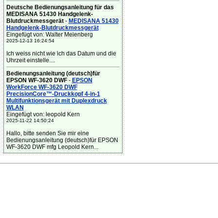
Deutsche Bedienungsanleitung für das
MEDISANA 51430 Handgelenk-
Blutdruckmessgerät
-
MEDISANA 51430
Handgelenk-Blutdruckmessgerät
Eingefügt von: Walter Meienberg
2025-12-13 16:24:54
Ich weiss nicht wie ich das Datum und die
Uhrzeit einstelle....
Bedienungsanleitung (deutsch)für
EPSON WF-3620 DWF
-
EPSON
WorkForce WF-3620 DWF
PrecisionCore™-Druckkopf 4-in-1
Multifunktionsgerät mit Duplexdruck
WLAN
Eingefügt von: leopold Kern
2025-11-22 14:50:24
Hallo, bitte senden Sie mir eine
Bedienungsanleitung (deutsch)für EPSON
WF-3620 DWF mfg Leopold Kern...