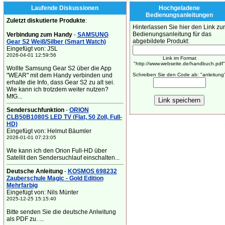
Laufende Diskussionen
Hochgeladene
Bedienungsanleitungen
Zuletzt diskutierte Produkte
:
Hinterlassen Sie hier den Link zur
Bedienungsanleitung für das
Verbindung zum Handy
-
SAMSUNG
abgebildete Produkt:
Gear S2 Weiß/Silber (Smart Watch)
Eingefügt von: JSL
2026-04-01 12:59:56
Link im Format
"http://www.webseite.de/handbuch.pdf"
Wollte Samsung Gear S2 über die App
"WEAR" mit dem Handy verbinden und
Schreiben Sie den Code ab: "anleitung
erhalte die Info, dass Gear S2 zu alt sei.
Wie kann ich trotzdem weiter nutzen?
MfG...
Sendersuchfunktion
-
ORION
CLB50B1080S LED TV (Flat, 50 Zoll, Full-
HD)
Eingefügt von: Helmut Bäumler
2026-01-01 07:23:05
Wie kann ich den Orion Full-HD über
Satellit den Sendersuchlauf einschalten...
Deutsche Anleitung
-
KOSMOS 698232
Zauberschule Magic - Gold Edition
Mehrfarbig
Eingefügt von: Nils Münter
2025-12-25 15:15:40
Bitte senden Sie die deutsche Anlwitung
als PDF zu. ...