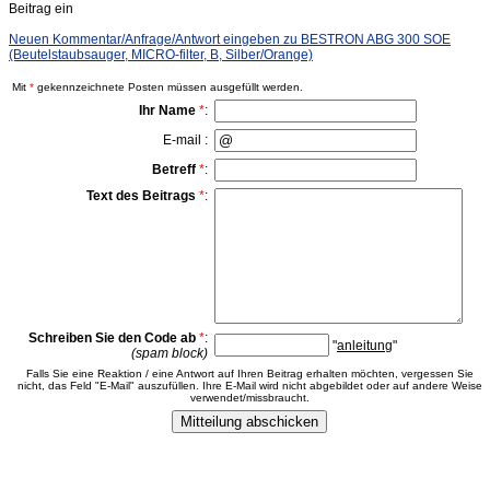
Beitrag ein
Neuen Kommentar/Anfrage/Antwort eingeben zu BESTRON ABG 300 SOE
(Beutelstaubsauger, MICRO-filter, B, Silber/Orange)
Mit
*
gekennzeichnete Posten müssen ausgefüllt werden.
Ihr Name
*
:
E-mail :
Betreff
*
:
Text des Beitrags
*
:
Schreiben Sie den Code ab
*
:
"
anleitung
"
(spam block)
Falls Sie eine Reaktion / eine Antwort auf Ihren Beitrag erhalten möchten, vergessen Sie
nicht, das Feld "E-Mail" auszufüllen. Ihre E-Mail wird nicht abgebildet oder auf andere Weise
verwendet/missbraucht.