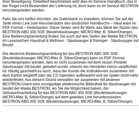
ihrer Beseitigung. Detailliert beschrieben wird dies im Service-Handbuch, das in
der Regel nicht Bestandteil der Lieferung ist, doch kann es im Service BESTRON
heruntergeladen werden.
Falls Sie uns helfen möchten, die Datenbank zu erweitern, können Sie auf der
Seite einen Link zum Herunterladen des deutschen Handbuchs – ideal wäre im
PDF-Format – hinterlassen. Diese Seiten sind Ihr Werk, das Werk der Nutzer des
BESTRON ABG 300 SOE (Beutelstaubsauger, MICRO-filter, B, Silber/Orange).
Eine Bedienungsanleitung finden Sie auch auf den Seiten der Marke BESTRON
im Lesezeichen Haushalt & Wohnen - Staubsauger & Reiniger - Staubsauger mit
Beutel.
Die deutsche Bedienungsanleitung für das BESTRON ABG 300 SOE
(Beutelstaubsauger, MICRO-filter, B, Silber/Orange) kann im PDF-Format
heruntergeladen werden, falls es nicht zusammen mit dem neuen Produkt
staubsauger mit beutel, geliefert wurde, obwohl der Hersteller hierzu verpflichtet
ist. Häufig geschieht es auch, dass der Kunde die Instruktionen zusammen mit
dem Karton wegwirft oder die CD irgendwo aufbewahrt und sie später nicht mehr
wiederfindet. Aus diesem Grund verwalten wir zusammen mit anderen
BESTRON-Usern eine einzigartige elektronische Bibliothek für staubsauger mit
beutel der Marke BESTRON, wo Sie die Möglichkeit haben, die
Gebrauchsanleitung für das BESTRON ABG 300 SOE (Beutelstaubsauger,
MICRO-filter, B, Silber/Orange) auf dem geteilten Link herunterzuladen.
BESTRON ABG 300 SOE (Beutelstaubsauger, MICRO-filter, B, Silber/Orange).