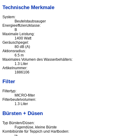
Technische Merkmale
System:
Beutelstaubsauger
Energieeffizienzklasse:
B
Maximale Leistung:
1400 Watt
Geräuschpegel:
80 dB (A)
Aktionsradius:
6.5 m
Maximales Volumen des Wasserbehälters:
1.3 Liter
Artikelnummer:
1886106
Filter
Filtertyp:
MICRO-filter
Filterbeutelvolumen:
1.3 Liter
Bürsten + Düsen
Typ Bürsten/Düsen:
Fugendüse, kleine Bürste
Kombibürste für Teppich und Hartboden:
ja