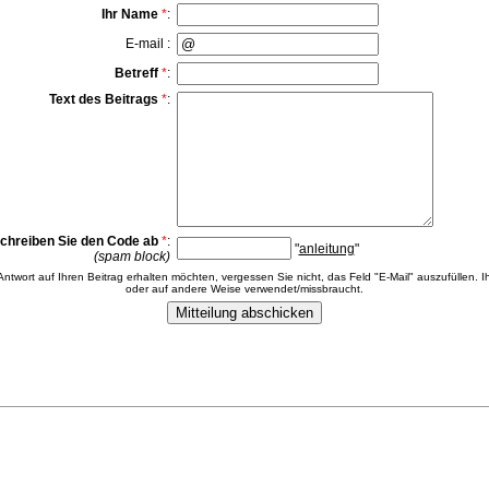
Ihr Name
*
:
E-mail :
Betreff
*
:
Text des Beitrags
*
:
chreiben Sie den Code ab
*
:
"
anleitung
"
(spam block)
 Antwort auf Ihren Beitrag erhalten möchten, vergessen Sie nicht, das Feld "E-Mail" auszufüllen. Ih
oder auf andere Weise verwendet/missbraucht.