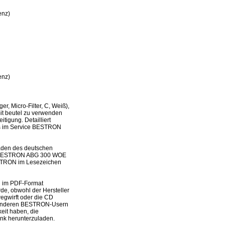
enz)
enz)
 Micro-Filter, C, Weiß),
mit beutel zu verwenden
tigung. Detailliert
 es im Service BESTRON
laden des deutschen
des BESTRON ABG 300 WOE
BESTRON im Lesezeichen
n im PDF-Format
de, obwohl der Hersteller
wegwirft oder die CD
it anderen BESTRON-Usern
eit haben, die
nk herunterzuladen.