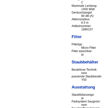
C
Maximale Leistung:
1400 Watt
Geräuschpegel:
80 dB (A)
Aktionsradius:
6.5 m
Artikelnummer:
1886107
Filter
Filtertyp:
Micro-Filter
Filter waschbar:
ja
Staubbehälter
Beutellose Technik:
nein
passende Staubbeutel:
Y50
Ausstattung
Staubfüllanzeige:
ja
Parksystem Saugrohr:
nein