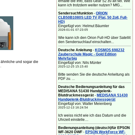
erhalte die Info, dass Gear S2 zu alt sei. Wie
kann ich trotzdem weiter nutzen? MfG...
Sendersuchfunktion
-
ORION
CLB50B1080S LED TV (Flat, 50 Zoll, Full-
HD)
Eingefügt von: Helmut Bäumler
2026-01-01 07:23:05
Wie kann ich den Orion Full-HD über Satellit
den Sendersuchlauf einschalten...
Deutsche Anleitung
-
KOSMOS 698232
Zauberschule Magic - Gold Edition
Mehrfarbig
ähnliche und sogar die
Eingefügt von: Nils Münter
.
2025-12-25 15:15:40
Bitte senden Sie die deutsche Anlwitung als
PDF zu. ...
Deutsche Bedienungsanleitung für das
MEDISANA 51430 Handgelenk-
Blutdruckmessgerät
-
MEDISANA 51430
Handgelenk-Blutdruckmessgerät
Eingefügt von: Walter Meienberg
2025-12-13 16:24:54
Ich weiss nicht wie ich das Datum und die
Uhrzeit einstelle....
Bedienungsanleitung (deutsch)für EPSON
WF-3620 DWF
-
EPSON WorkForce WF-