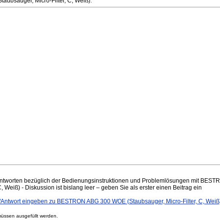
bsauger, Micro-Filter, C, Weiß).
ntworten bezüglich der Bedienungsinstruktionen und Problemlösungen mit BE
C, Weiß) - Diskussion ist bislang leer – geben Sie als erster einen Beitrag ein
ntwort eingeben zu BESTRON ABG 300 WOE (Staubsauger, Micro-Filter, C, Weiß
ssen ausgefüllt werden.