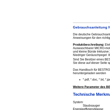
Gebrauchsanleitung f
Die deutsche Gebrauchsanle
Anweisungen für den richti
Produktbeschreibung:
Elek
Auswaschbarer MICRO-motorf
und kleine Bürste Inklusiv
Niedriger Geräuschpegel: 80
Sind Sie Besitzer eines BE
Sie diese auf dieser Seite s
Das Handbuch für BESTRON 
heruntergeladen werden
*.pdf, *.doc, *.txt, *
Weitere Parameter des BE
Technische Merkm
System:
Staubsauger
Energieeffizienzklasse: