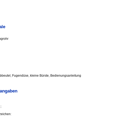
ale
ugrohr
bbeutel, Fugendüse, kleine Bürste, Bedienungsanleitung
sangaben
:
zeichen: