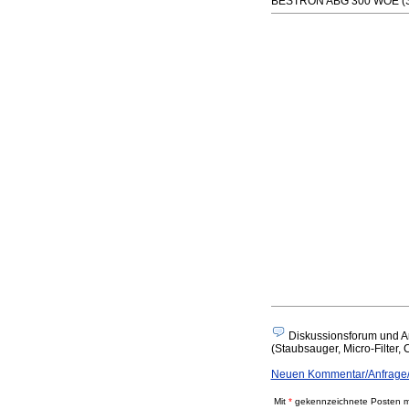
BESTRON ABG 300 WOE (Stau
Diskussionsforum und A
(Staubsauger, Micro-Filter, 
Neuen Kommentar/Anfrage/A
Mit
*
gekennzeichnete Posten mü