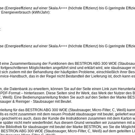
se (Energieeffizienz auf einer Skala A+++ (höchste Effizienz) bis G (geringste Effizi
er Energieverbrauch (kWh/Jahr):
:
se (Energieeffizienz auf einer Skala A+++ (höchste Effizienz) bis G (geringste Effizi
st eine Zusammenfassung der Funktionen des BESTRON ABG 300 WOE (Staubsauger,
ortgeschrittenen Möglichkeiten angeführt sind und erklärt wird, wie staubsauger 
sich zudem mit der Behandlung der häufigsten Probleme, einschließlich ihrer Besei
ervice-Handbuch, das in der Regel nicht Bestandteil der Lieferung ist, doch kann
en, die Datenbank zu erweitern, können Sie auf der Seite einen Link zum Herunter
 PDF-Format – hinterlassen. Diese Seiten sind Ihr Werk, das Werk der Nutzer 
, C, Weiß). Eine Bedienungsanleitung finden Sie auch auf den Seiten der Marke 
auger & Reiniger - Staubsauger mit Beutel.
leitung für das BESTRON ABG 300 WOE (Staubsauger, Micro-Filter, C, Weiß) kan
ls es nicht zusammen mit dem neuen Produkt staubsauger mit beutel, geliefert wur
ufig geschieht es auch, dass der Kunde die Instruktionen zusammen mit dem Karton 
ie später nicht mehr wiederfindet. Aus diesem Grund verwalten wir zusammen m
sche Bibliothek für staubsauger mit beutel der Marke BESTRON, wo Sie die Möglichk
 BESTRON ABG 300 WOE (Staubsauger, Micro-Filter, C, Weiß) auf dem geteilten Li