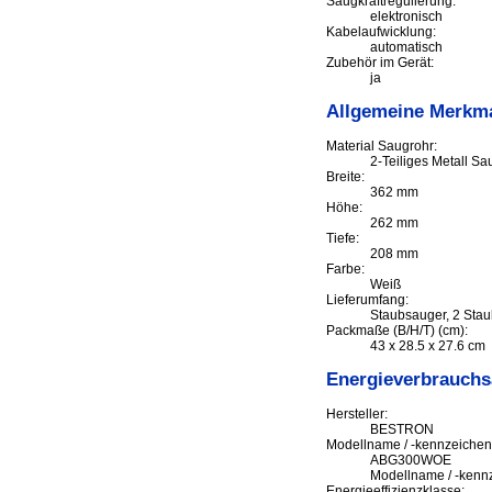
Saugkraftregulierung:
elektronisch
Kabelaufwicklung:
automatisch
Zubehör im Gerät:
ja
Allgemeine Merkm
Material Saugrohr:
2-Teiliges Metall Sa
Breite:
362 mm
Höhe:
262 mm
Tiefe:
208 mm
Farbe:
Weiß
Lieferumfang:
Staubsauger, 2 Stau
Packmaße (B/H/T) (cm):
43 x 28.5 x 27.6 cm
Energieverbrauch
Hersteller:
BESTRON
Modellname / -kennzeichen:
ABG300WOE
Modellname / -kenn
Energieeffizienzklasse: