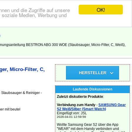
OK!
nen und die Zugriffe auf unsere
r soziale Medien, Werbung und
)
enungsanleitung BESTRON ABG 300 WOE (Staubsauger, Micro-Filter, C, Weiß),
, Micro-Filter, C,
HERSTELLER
Laufende Diskussionen
 Staubsauger & Reiniger -
Zuletzt diskutierte Produkte
:
Verbindung zum Handy
-
SAMSUNG Gear
S2 Weiß/Silber (Smart Watch)
r mit beutel
Eingefügt von: JSL
2026-04-01 12:59:56
Wollte Samsung Gear S2 über die App
"WEAR" mit dem Handy verbinden und