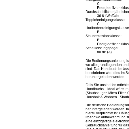
C
Energieeffizienzklas
Durchschnittlicher jährlich
36.6 kWh/Jahr
Teppichreinigungsklasse:
C
Hartbodenreinigungsklasse
B
Staubemissionsklasse:
B
Energieeffizienzklas
Schallleistungspegel:
80 dB (A)
Die Bedienungsanleitung i
wo alle grundlegenden und f
sind. Das Handbuch befasst 
beschrieben wird dies im S
heruntergeladen werden.
Falls Sie uns helfen möcht
Handbuchs – ideal wäre im
(Staubsauger, Micro-Filter
Haushalt & Wohnen - Staubs
Die deutsche Bedienungsan
heruntergeladen werden, fal
hierzu verpflichtet ist. Hä
irgendwo aufbewahrt und s
eine einzigartige elektroni
Gebrauchsanleitung für das