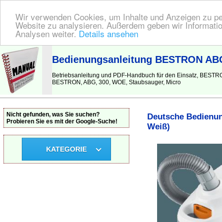
Wir verwenden Cookies, um Inhalte und Anzeigen zu pers
Website zu analysieren. Außerdem geben wir Informatio
Analysen weiter.
Details ansehen
BEDIENUNGSANLEITUNG
| Hier finden Sie die deutsche Anleitung!
Bedienungsanleitung BESTRON ABG 
Betriebsanleitung und PDF-Handbuch für den Einsatz, BESTRO
BESTRON, ABG, 300, WOE, Staubsauger, Micro
Nicht gefunden, was Sie suchen?
Deutsche Bedienun
Probieren Sie es mit der Google-Suche!
Weiß)
KATEGORIE