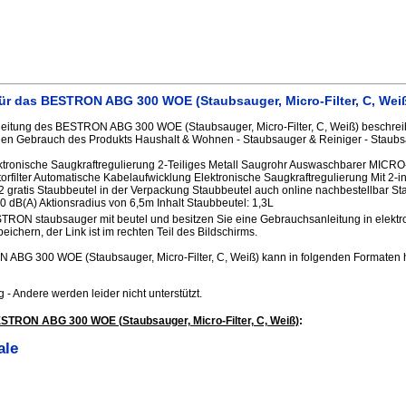
ür das BESTRON ABG 300 WOE (Staubsauger, Micro-Filter, C, Wei
itung des BESTRON ABG 300 WOE (Staubsauger, Micro-Filter, C, Weiß) beschreibt
gen Gebrauch des Produkts Haushalt & Wohnen - Staubsauger & Reiniger - Staubsa
tronische Saugkraftregulierung 2-Teiliges Metall Saugrohr Auswaschbarer MICRO-fi
ilter Automatische Kabelaufwicklung Elektronische Saugkraftregulierung Mit 2-
e 2 gratis Staubbeutel in der Verpackung Staubbeutel auch online nachbestellbar 
 dB(A) Aktionsradius von 6,5m Inhalt Staubbeutel: 1,3L
STRON staubsauger mit beutel und besitzen Sie eine Gebrauchsanleitung in elektr
peichern, der Link ist im rechten Teil des Bildschirms.
ABG 300 WOE (Staubsauger, Micro-Filter, C, Weiß) kann in folgenden Formaten
.jpg - Andere werden leider nicht unterstützt.
STRON ABG 300 WOE (Staubsauger, Micro-Filter, C, Weiß)
:
ale