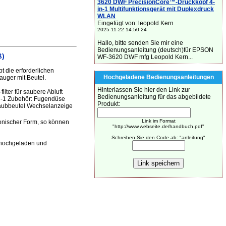
3620 DWF PrecisionCore™-Druckkopf 4-
in-1 Multifunktionsgerät mit Duplexdruck
WLAN
Eingefügt von: leopold Kern
2025-11-22 14:50:24
Hallo, bitte senden Sie mir eine
Bedienungsanleitung (deutsch)für EPSON
ß)
WF-3620 DWF mfg Leopold Kern...
 die erforderlichen
Hochgeladene Bedienungsanleitungen
uger mit Beutel.
Hinterlassen Sie hier den Link zur
lter für saubere Abluft
Bedienungsanleitung für das abgebildete
in-1 Zubehör: Fugendüse
Produkt:
Staubbeutel Wechselanzeige
Link im Format
onischer Form, so können
"http://www.webseite.de/handbuch.pdf"
Schreiben Sie den Code ab: "anleitung"
 hochgeladen und