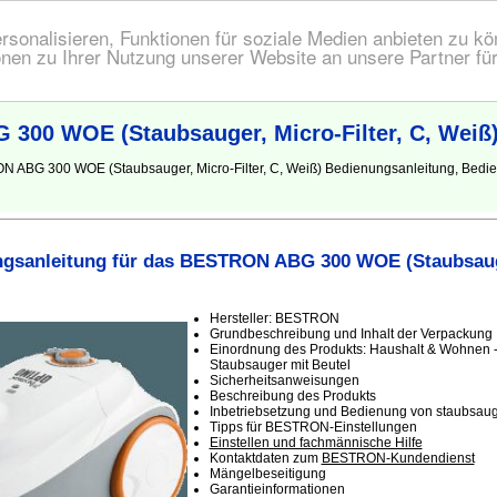
onalisieren, Funktionen für soziale Medien anbieten zu kön
nen zu Ihrer Nutzung unserer Website an unsere Partner fü
300 WOE (Staubsauger, Micro-Filter, C, Weiß
N ABG 300 WOE (Staubsauger, Micro-Filter, C, Weiß) Bedienungsanleitung, Bedi
gsanleitung für das BESTRON ABG 300 WOE (Staubsauger
Hersteller: BESTRON
Grundbeschreibung und Inhalt der Verpackung
Einordnung des Produkts: Haushalt & Wohnen -
Staubsauger mit Beutel
Sicherheitsanweisungen
Beschreibung des Produkts
Inbetriebsetzung und Bedienung von staubsauge
Tipps für BESTRON-Einstellungen
Einstellen und fachmännische Hilfe
Kontaktdaten zum
BESTRON-Kundendienst
Mängelbeseitigung
Garantieinformationen