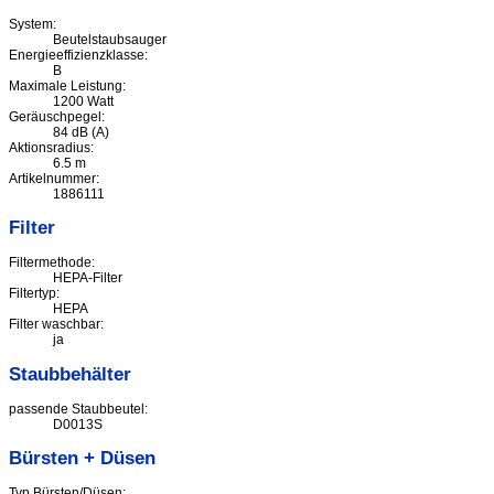
System:
Beutelstaubsauger
Energieeffizienzklasse:
B
Maximale Leistung:
1200 Watt
Geräuschpegel:
84 dB (A)
Aktionsradius:
6.5 m
Artikelnummer:
1886111
Filter
Filtermethode:
HEPA-Filter
Filtertyp:
HEPA
Filter waschbar:
ja
Staubbehälter
passende Staubbeutel:
D0013S
Bürsten + Düsen
Typ Bürsten/Düsen: