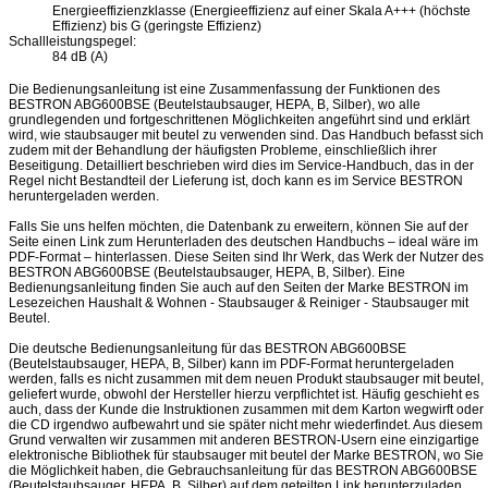
Energieeffizienzklasse (Energieeffizienz auf einer Skala A+++ (höchste
Effizienz) bis G (geringste Effizienz)
Schallleistungspegel:
84 dB (A)
Die Bedienungsanleitung ist eine Zusammenfassung der Funktionen des
BESTRON ABG600BSE (Beutelstaubsauger, HEPA, B, Silber), wo alle
grundlegenden und fortgeschrittenen Möglichkeiten angeführt sind und erklärt
wird, wie staubsauger mit beutel zu verwenden sind. Das Handbuch befasst sich
zudem mit der Behandlung der häufigsten Probleme, einschließlich ihrer
Beseitigung. Detailliert beschrieben wird dies im Service-Handbuch, das in der
Regel nicht Bestandteil der Lieferung ist, doch kann es im Service BESTRON
heruntergeladen werden.
Falls Sie uns helfen möchten, die Datenbank zu erweitern, können Sie auf der
Seite einen Link zum Herunterladen des deutschen Handbuchs – ideal wäre im
PDF-Format – hinterlassen. Diese Seiten sind Ihr Werk, das Werk der Nutzer des
BESTRON ABG600BSE (Beutelstaubsauger, HEPA, B, Silber). Eine
Bedienungsanleitung finden Sie auch auf den Seiten der Marke BESTRON im
Lesezeichen Haushalt & Wohnen - Staubsauger & Reiniger - Staubsauger mit
Beutel.
Die deutsche Bedienungsanleitung für das BESTRON ABG600BSE
(Beutelstaubsauger, HEPA, B, Silber) kann im PDF-Format heruntergeladen
werden, falls es nicht zusammen mit dem neuen Produkt staubsauger mit beutel,
geliefert wurde, obwohl der Hersteller hierzu verpflichtet ist. Häufig geschieht es
auch, dass der Kunde die Instruktionen zusammen mit dem Karton wegwirft oder
die CD irgendwo aufbewahrt und sie später nicht mehr wiederfindet. Aus diesem
Grund verwalten wir zusammen mit anderen BESTRON-Usern eine einzigartige
elektronische Bibliothek für staubsauger mit beutel der Marke BESTRON, wo Sie
die Möglichkeit haben, die Gebrauchsanleitung für das BESTRON ABG600BSE
(Beutelstaubsauger, HEPA, B, Silber) auf dem geteilten Link herunterzuladen.