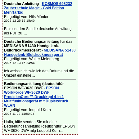
Deutsche Anleitung
-
KOSMOS 698232
Zauberschule Magic - Gold Edition
Mehrfarbig
Eingefügt von: Nils Münter
2025-12-25 15:15:40
Bitte senden Sie die deutsche Anlwitung
als PDF zu. ...
Deutsche Bedienungsanleitung für das
MEDISANA 51430 Handgelenk-
Blutdruckmessgerät
-
MEDISANA 51430
Handgelenk-Blutdruckmessgerät
Eingefügt von: Walter Meienberg
2025-12-13 16:24:54
Ich weiss nicht wie ich das Datum und die
Uhrzeit einstelle....
Bedienungsanleitung (deutsch)für
EPSON WF-3620 DWF
-
EPSON
WorkForce WF-3620 DWF
PrecisionCore™-Druckkopf 4-in-1
Multifunktionsgerät mit Duplexdruck
WLAN
Eingefügt von: leopold Kern
2025-11-22 14:50:24
Hallo, bitte senden Sie mir eine
Bedienungsanleitung (deutsch)für EPSON
WF-3620 DWF mfg Leopold Kern...