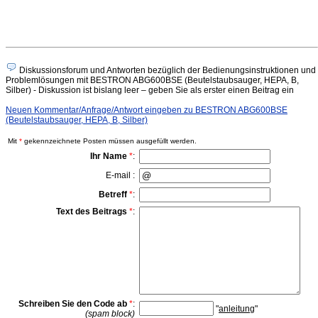
Diskussionsforum und Antworten bezüglich der Bedienungsinstruktionen und
Problemlösungen mit BESTRON ABG600BSE (Beutelstaubsauger, HEPA, B,
Silber) - Diskussion ist bislang leer – geben Sie als erster einen Beitrag ein
Neuen Kommentar/Anfrage/Antwort eingeben zu BESTRON ABG600BSE
(Beutelstaubsauger, HEPA, B, Silber)
Mit
*
gekennzeichnete Posten müssen ausgefüllt werden.
Ihr Name
*
:
E-mail :
Betreff
*
:
Text des Beitrags
*
:
Schreiben Sie den Code ab
*
:
"
anleitung
"
(spam block)