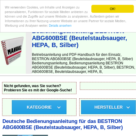
Wir verwenden Cookies, um Inhalte und Anzeigen zu
OK!
personalisieren, Funktionen für soziale Medien anbieten zu
können und die Zugriffe auf unsere Website zu analysieren. Außerdem geben wir
Informationen zu Ihrer Nutzung unserer Website an unsere Partner für soziale Medien,
BEDIENUNGSANLEITUNG
| Hier finden Sie die deutsche Anleitung!
Werbung und Analysen weiter.
Details ansehen
Bedienungsanleitung BESTRON
ABG600BSE (Beutelstaubsauger,
HEPA, B, Silber)
Betriebsanleitung und PDF-Handbuch für den Einsatz,
BESTRON ABG600BSE (Beutelstaubsauger, HEPA, B, Silber)
Bedienungsanleitung, Bedienungsanleitung BESTRON
ABG600BSE (Beutelstaubsauger, HEPA, B, Silber), BESTRON,
ABG600BSE, Beutelstaubsauger, HEPA, B,
Nicht gefunden, was Sie suchen?
Probieren Sie es mit der Google-Suche!
KATEGORIE
HERSTELLER
Deutsche Bedienungsanleitung für das BESTRON
ABG600BSE (Beutelstaubsauger, HEPA, B, Silber)