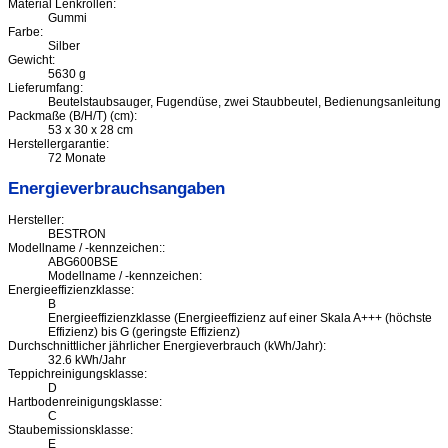
Material Lenkrollen:
Gummi
Farbe:
Silber
Gewicht:
5630 g
Lieferumfang:
Beutelstaubsauger, Fugendüse, zwei Staubbeutel, Bedienungsanleitung
Packmaße (B/H/T) (cm):
53 x 30 x 28 cm
Herstellergarantie:
72 Monate
Energieverbrauchsangaben
Hersteller:
BESTRON
Modellname / -kennzeichen::
ABG600BSE
Modellname / -kennzeichen:
Energieeffizienzklasse:
B
Energieeffizienzklasse (Energieeffizienz auf einer Skala A+++ (höchste
Effizienz) bis G (geringste Effizienz)
Durchschnittlicher jährlicher Energieverbrauch (kWh/Jahr):
32.6 kWh/Jahr
Teppichreinigungsklasse:
D
Hartbodenreinigungsklasse:
C
Staubemissionsklasse:
E