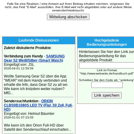
Falls Sie eine Reaktion / eine Antwort auf Ihren Beitrag erhalten möchten, vergessen Sie
nicht, das Feld "E-Mail" auszufüllen. Ihre E-Mail wird nicht abgebildet oder auf andere Weise
verwendet/missbraucht.
Laufende Diskussionen
Hochgeladene
Bedienungsanleitungen
Zuletzt diskutierte Produkte
:
Hinterlassen Sie hier den Link zur
Bedienungsanleitung für das
Verbindung zum Handy
-
SAMSUNG
abgebildete Produkt:
Gear S2 Weiß/Silber (Smart Watch)
Eingefügt von: JSL
2026-04-01 12:59:56
Link im Format
"http://www.webseite.de/handbuch.pdf"
Wollte Samsung Gear S2 über die App
"WEAR" mit dem Handy verbinden und
Schreiben Sie den Code ab: "anleitung
erhalte die Info, dass Gear S2 zu alt sei.
Wie kann ich trotzdem weiter nutzen?
MfG...
Sendersuchfunktion
-
ORION
CLB50B1080S LED TV (Flat, 50 Zoll, Full-
HD)
Eingefügt von: Helmut Bäumler
2026-01-01 07:23:05
Wie kann ich den Orion Full-HD über
Satellit den Sendersuchlauf einschalten...