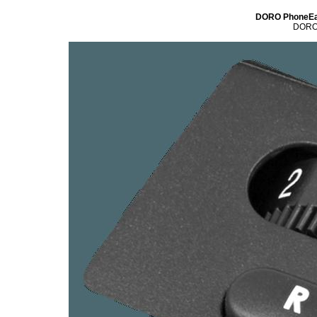
DORO PhoneEa
DORO,