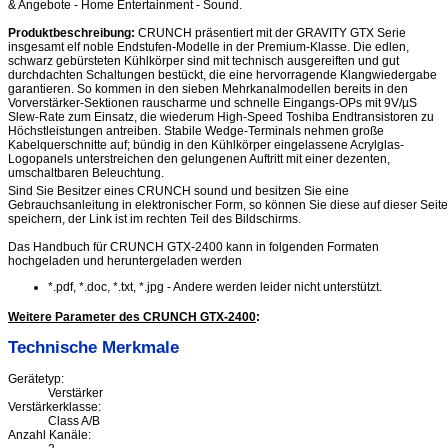
& Angebote - Home Entertainment - Sound.
Produktbeschreibung:
CRUNCH präsentiert mit der GRAVITY GTX Serie
insgesamt elf noble Endstufen-Modelle in der Premium-Klasse. Die edlen,
schwarz gebürsteten Kühlkörper sind mit technisch ausgereiften und gut
durchdachten Schaltungen bestückt, die eine hervorragende Klangwiedergabe
garantieren. So kommen in den sieben Mehrkanalmodellen bereits in den
Vorverstärker-Sektionen rauscharme und schnelle Eingangs-OPs mit 9V/µS
Slew-Rate zum Einsatz, die wiederum High-Speed Toshiba Endtransistoren zu
Höchstleistungen antreiben. Stabile Wedge-Terminals nehmen große
Kabelquerschnitte auf; bündig in den Kühlkörper eingelassene Acrylglas-
Logopanels unterstreichen den gelungenen Auftritt mit einer dezenten,
umschaltbaren Beleuchtung.
Sind Sie Besitzer eines CRUNCH sound und besitzen Sie eine
Gebrauchsanleitung in elektronischer Form, so können Sie diese auf dieser Seite
speichern, der Link ist im rechten Teil des Bildschirms.
Das Handbuch für CRUNCH GTX-2400 kann in folgenden Formaten
hochgeladen und heruntergeladen werden
*.pdf, *.doc, *.txt, *.jpg - Andere werden leider nicht unterstützt.
Weitere Parameter des CRUNCH GTX-2400
:
Technische Merkmale
Gerätetyp:
Verstärker
Verstärkerklasse:
Class A/B
Anzahl Kanäle: