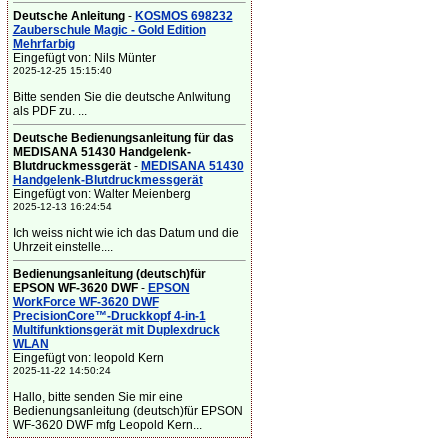
Deutsche Anleitung
-
KOSMOS 698232
Zauberschule Magic - Gold Edition
Mehrfarbig
Eingefügt von: Nils Münter
2025-12-25 15:15:40
Bitte senden Sie die deutsche Anlwitung
als PDF zu. ...
Deutsche Bedienungsanleitung für das
MEDISANA 51430 Handgelenk-
Blutdruckmessgerät
-
MEDISANA 51430
Handgelenk-Blutdruckmessgerät
Eingefügt von: Walter Meienberg
2025-12-13 16:24:54
Ich weiss nicht wie ich das Datum und die
Uhrzeit einstelle....
Bedienungsanleitung (deutsch)für
EPSON WF-3620 DWF
-
EPSON
WorkForce WF-3620 DWF
PrecisionCore™-Druckkopf 4-in-1
Multifunktionsgerät mit Duplexdruck
WLAN
Eingefügt von: leopold Kern
2025-11-22 14:50:24
Hallo, bitte senden Sie mir eine
Bedienungsanleitung (deutsch)für EPSON
WF-3620 DWF mfg Leopold Kern...