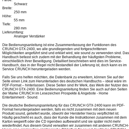
Schwarz
Breite:
250 mm
Höhe:
55 mm
Tiefe:
280 mm
Lieferumfang:
Analoger Verstärker
Die Bedienungsanleitung ist eine Zusammenfassung der Funktionen des
CRUNCH GTX-2400, wo alle grundlegenden und fortgeschrittenen
Möglichkeiten angeführt sind und erklärt wird, wie sound zu verwenden sind. Das
Handbuch befasst sich zudem mit der Behandlung der häufigsten Probleme,
einschließlich ihrer Beseitigung. Detailliert beschrieben wird dies im Service-
Handbuch, das in der Regel nicht Bestandteil der Lieferung ist, doch kann es im
Service CRUNCH heruntergeladen werden.
Falls Sie uns helfen möchten, die Datenbank zu erweitern, können Sie auf der
Seite einen Link zum Herunterladen des deutschen Handbuchs – ideal wäre im
PDF-Format – hinterlassen. Diese Seiten sind Ihr Werk, das Werk der Nutzer des
CRUNCH GTX-2400. Eine Bedienungsanleitung finden Sie auch auf den Seiten
der Marke CRUNCH im Lesezeichen Prospekte & Angebote - Home
Entertainment - Sound.
Die deutsche Bedienungsanleitung für das CRUNCH GTX-2400 kann im PDF-
Format heruntergeladen werden, falls es nicht zusammen mit dem neuen
Produkt sound, geliefert wurde, obwohl der Hersteller hierzu verpflichtet ist.
Häufig geschieht es auch, dass der Kunde die Instruktionen zusammen mit dem
Karton wegwirft oder die CD irgendwo aufbewahrt und sie später nicht mehr
wiederfindet. Aus diesem Grund verwalten wir zusammen mit anderen CRUNCH-