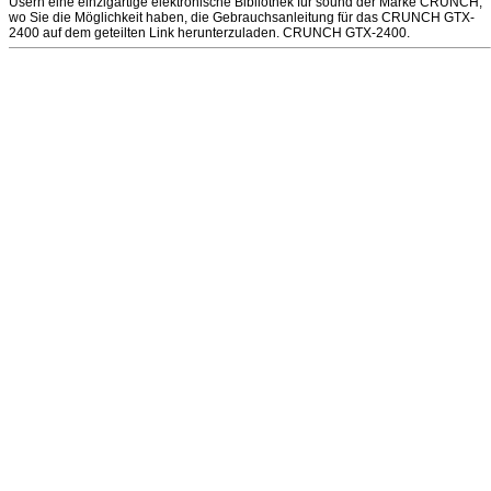
Usern eine einzigartige elektronische Bibliothek für sound der Marke CRUNCH,
wo Sie die Möglichkeit haben, die Gebrauchsanleitung für das CRUNCH GTX-
2400 auf dem geteilten Link herunterzuladen. CRUNCH GTX-2400.