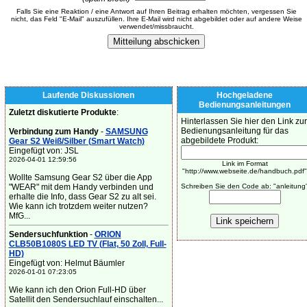
Falls Sie eine Reaktion / eine Antwort auf Ihren Beitrag erhalten möchten, vergessen Sie
nicht, das Feld "E-Mail" auszufüllen. Ihre E-Mail wird nicht abgebildet oder auf andere Weise
verwendet/missbraucht.
Laufende Diskussionen
Hochgeladene
Bedienungsanleitungen
Zuletzt diskutierte Produkte
:
Hinterlassen Sie hier den Link zur
Bedienungsanleitung für das
Verbindung zum Handy
-
SAMSUNG
abgebildete Produkt:
Gear S2 Weiß/Silber (Smart Watch)
Eingefügt von: JSL
2026-04-01 12:59:56
Link im Format
"http://www.webseite.de/handbuch.pdf"
Wollte Samsung Gear S2 über die App
"WEAR" mit dem Handy verbinden und
Schreiben Sie den Code ab: "anleitung
erhalte die Info, dass Gear S2 zu alt sei.
Wie kann ich trotzdem weiter nutzen?
MfG...
Sendersuchfunktion
-
ORION
CLB50B1080S LED TV (Flat, 50 Zoll, Full-
HD)
Eingefügt von: Helmut Bäumler
2026-01-01 07:23:05
Wie kann ich den Orion Full-HD über
Satellit den Sendersuchlauf einschalten...