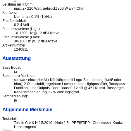
2
Leistung an 4 Ohm:
max. 2x 220 Watt, gebrückt 800 W an 4 Ohm
Klirrfaktor:
kleiner als 0.1% (1 kHz)
Empfindlichkeit:
0.2-4 Volt
Frequenzweiche (High):
10-1200 Hz @ 12 dB/Oktave
Frequenzweiche (Low):
30-150 Hz @ 12 dB/Oktave
Artikelnummer:
1246811
Ausstattung
Bass Boost:
ja
Besondere Merkmale:
schwarz eloxierter Alu-Kühlkörper mit Logo-Beleuchtung (weiß oder
blau), 2 Ohm stabil, regelbare Lowpass- und Highpassfilter, Bandpass-
Funktion, Line Outputs, Bass-Boost 0-12 dB @ 45 Hz, inkl. Basspegel-
Kabelfernbedienung, 62% Wirkungsgrad
Fernbedienung:
ja
Allgemeine Merkmale
Testurteil:
Test in Car & Hifi 5/2010 - Note 1,5 - PREISTIPP - Oberklasse, Kaufwert:
Hervorragend
Farbe: