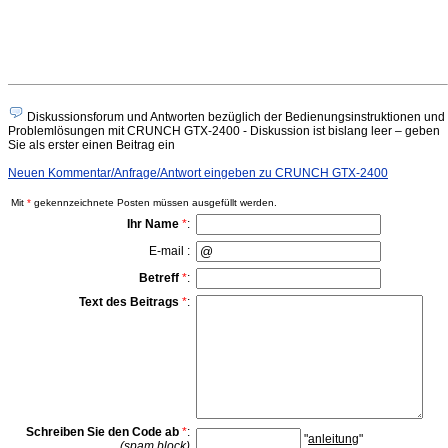
Diskussionsforum und Antworten bezüglich der Bedienungsinstruktionen und
Problemlösungen mit CRUNCH GTX-2400 - Diskussion ist bislang leer – geben
Sie als erster einen Beitrag ein
Neuen Kommentar/Anfrage/Antwort eingeben zu CRUNCH GTX-2400
Mit
*
gekennzeichnete Posten müssen ausgefüllt werden.
Ihr Name
*
:
E-mail :
Betreff
*
:
Text des Beitrags
*
:
Schreiben Sie den Code ab
*
:
"
anleitung
"
(spam block)