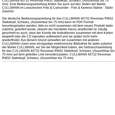
CULLMANN 40732 Revomax RW32 Stativkopf, Schwarz, (Ausziehbar bis 75
mm). Eine Bedienungsanleitung finden Sie auch auf den Seiten der Marke
CULLMANN im Lesezeichen Foto & Camcorder - Foto & Kamera-Stative - Stativ-
Zubehör.
Die deutsche Bedienungsanleitung für das CULLMANN 40732 Revomax RW32
Stativkopf, Schwarz, (Ausziehbar bis 75 mm) kann im PDF-Format
heruntergeladen werden, falls es nicht zusammen mit dem neuen Produkt stativ-
zubehör, geliefert wurde, obwohl der Hersteller hierzu verpflichtet ist. Häufig
geschieht es auch, dass der Kunde die Instruktionen zusammen mit dem Karton
wegwirft oder die CD irgendwo aufbewahrt und sie später nicht mehr
wiederfindet. Aus diesem Grund verwalten wir zusammen mit anderen
CULLMANN-Usern eine einzigartige elektronische Bibliothek für stativ-zubehör
der Marke CULLMANN, wo Sie die Möglichkeit haben, die Gebrauchsanleitung
für das CULLMANN 40732 Revomax RW32 Stativkopf, Schwarz, (Ausziehbar bis
75 mm) auf dem geteilten Link herunterzuladen. CULLMANN 40732 Revomax
RW32 Stativkopf, Schwarz, (Ausziehbar bis 75 mm).