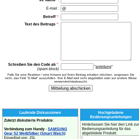
Ihr Name
*
:
E-mail :
Betreff
*
:
Text des Beitrags
*
:
Schreiben Sie den Code ab
*
:
"
anleitung
"
(spam block)
Falls Sie eine Reaktion / eine Antwort auf Ihren Beitrag erhalten möchten, vergessen Sie
nicht, das Feld "E-Mail" auszufüllen. Ihre E-Mail wird nicht abgebildet oder auf andere Weise
verwendet/missbraucht.
Laufende Diskussionen
Hochgeladene
Bedienungsanleitungen
Zuletzt diskutierte Produkte
:
Hinterlassen Sie hier den Link zur
Bedienungsanleitung für das
Verbindung zum Handy
-
SAMSUNG
abgebildete Produkt:
Gear S2 Weiß/Silber (Smart Watch)
Eingefügt von: JSL