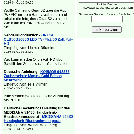
2026-04-01 12:59:56
Link im Format
"http://www.webseite.de/handbuch.pdf"
Wollte Samsung Gear S2 über die App
"WEAR" mit dem Handy verbinden und
Schreiben Sie den Code ab: "anleitung
erhalte die Info, dass Gear S2 zu alt sei.
Wie kann ich trotzdem weiter nutzen?
MfG...
Sendersuchfunktion
-
ORION
CLB50B1080S LED TV (Flat, 50 Zoll, Full-
HD)
Eingefügt von: Helmut Bäumler
2026-01-01 07:23:05
Wie kann ich den Orion Full-HD über
Satellit den Sendersuchlauf einschalten...
Deutsche Anleitung
-
KOSMOS 698232
Zauberschule Magic - Gold Edition
Mehrfarbig
Eingefügt von: Nils Münter
2025-12-25 15:15:40
Bitte senden Sie die deutsche Anlwitung
als PDF zu. ...
Deutsche Bedienungsanleitung für das
MEDISANA 51430 Handgelenk-
Blutdruckmessgerät
-
MEDISANA 51430
Handgelenk-Blutdruckmessgerät
Eingefügt von: Walter Meienberg
2025-12-13 16:24:54