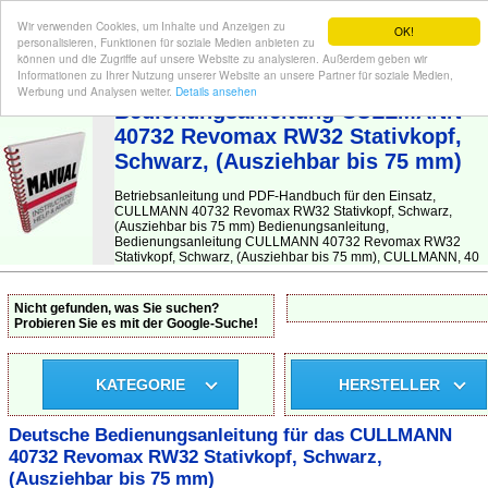
Wir verwenden Cookies, um Inhalte und Anzeigen zu
OK!
personalisieren, Funktionen für soziale Medien anbieten zu
können und die Zugriffe auf unsere Website zu analysieren. Außerdem geben wir
Informationen zu Ihrer Nutzung unserer Website an unsere Partner für soziale Medien,
BEDIENUNGSANLEITUNG
| Hier finden Sie die deutsche Anleitung!
Werbung und Analysen weiter.
Details ansehen
Bedienungsanleitung CULLMANN
40732 Revomax RW32 Stativkopf,
Schwarz, (Ausziehbar bis 75 mm)
Betriebsanleitung und PDF-Handbuch für den Einsatz,
CULLMANN 40732 Revomax RW32 Stativkopf, Schwarz,
(Ausziehbar bis 75 mm) Bedienungsanleitung,
Bedienungsanleitung CULLMANN 40732 Revomax RW32
Stativkopf, Schwarz, (Ausziehbar bis 75 mm), CULLMANN, 40
Nicht gefunden, was Sie suchen?
Probieren Sie es mit der Google-Suche!
KATEGORIE
HERSTELLER
Deutsche Bedienungsanleitung für das CULLMANN
40732 Revomax RW32 Stativkopf, Schwarz,
(Ausziehbar bis 75 mm)