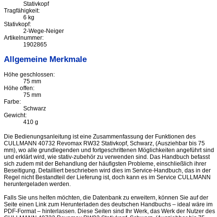
Stativkopf
Tragfähigkeit:
6 kg
Stativkopf:
2-Wege-Neiger
Artikelnummer:
1902865
Allgemeine Merkmale
Höhe geschlossen:
75 mm
Höhe offen:
75 mm
Farbe:
Schwarz
Gewicht:
410 g
Die Bedienungsanleitung ist eine Zusammenfassung der Funktionen des
CULLMANN 40732 Revomax RW32 Stativkopf, Schwarz, (Ausziehbar bis 75
mm), wo alle grundlegenden und fortgeschrittenen Möglichkeiten angeführt sind
und erklärt wird, wie stativ-zubehör zu verwenden sind. Das Handbuch befasst
sich zudem mit der Behandlung der häufigsten Probleme, einschließlich ihrer
Beseitigung. Detailliert beschrieben wird dies im Service-Handbuch, das in der
Regel nicht Bestandteil der Lieferung ist, doch kann es im Service CULLMANN
heruntergeladen werden.
Falls Sie uns helfen möchten, die Datenbank zu erweitern, können Sie auf der
Seite einen Link zum Herunterladen des deutschen Handbuchs – ideal wäre im
PDF-Format – hinterlassen. Diese Seiten sind Ihr Werk, das Werk der Nutzer des