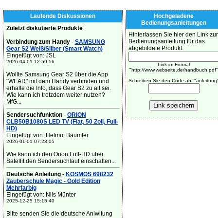
Laufende Diskussionen
Hochgeladene
Bedienungsanleitungen
Zuletzt diskutierte Produkte
:
Hinterlassen Sie hier den Link zur
Bedienungsanleitung für das
Verbindung zum Handy
-
SAMSUNG
abgebildete Produkt:
Gear S2 Weiß/Silber (Smart Watch)
Eingefügt von: JSL
2026-04-01 12:59:56
Link im Format
"http://www.webseite.de/handbuch.pdf"
Wollte Samsung Gear S2 über die App
"WEAR" mit dem Handy verbinden und
Schreiben Sie den Code ab: "anleitung
erhalte die Info, dass Gear S2 zu alt sei.
Wie kann ich trotzdem weiter nutzen?
MfG...
Sendersuchfunktion
-
ORION
CLB50B1080S LED TV (Flat, 50 Zoll, Full-
HD)
Eingefügt von: Helmut Bäumler
2026-01-01 07:23:05
Wie kann ich den Orion Full-HD über
Satellit den Sendersuchlauf einschalten...
Deutsche Anleitung
-
KOSMOS 698232
Zauberschule Magic - Gold Edition
Mehrfarbig
Eingefügt von: Nils Münter
2025-12-25 15:15:40
Bitte senden Sie die deutsche Anlwitung