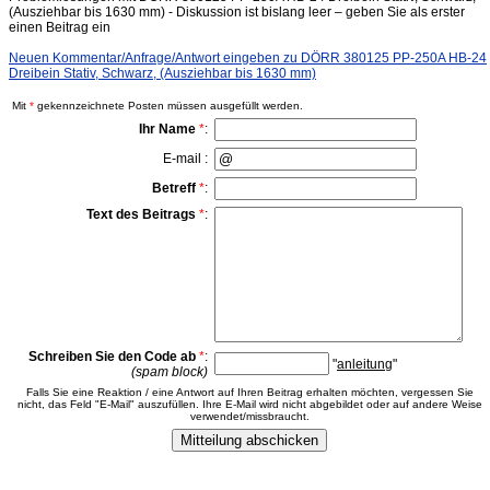
(Ausziehbar bis 1630 mm) - Diskussion ist bislang leer – geben Sie als erster
einen Beitrag ein
Neuen Kommentar/Anfrage/Antwort eingeben zu DÖRR 380125 PP-250A HB-24
Dreibein Stativ, Schwarz, (Ausziehbar bis 1630 mm)
Mit
*
gekennzeichnete Posten müssen ausgefüllt werden.
Ihr Name
*
:
E-mail :
Betreff
*
:
Text des Beitrags
*
:
Schreiben Sie den Code ab
*
:
"
anleitung
"
(spam block)
Falls Sie eine Reaktion / eine Antwort auf Ihren Beitrag erhalten möchten, vergessen Sie
nicht, das Feld "E-Mail" auszufüllen. Ihre E-Mail wird nicht abgebildet oder auf andere Weise
verwendet/missbraucht.