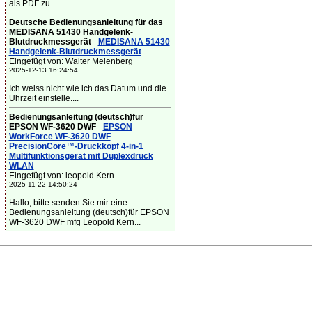
als PDF zu. ...
Deutsche Bedienungsanleitung für das
MEDISANA 51430 Handgelenk-
Blutdruckmessgerät
-
MEDISANA 51430
Handgelenk-Blutdruckmessgerät
Eingefügt von: Walter Meienberg
2025-12-13 16:24:54
Ich weiss nicht wie ich das Datum und die
Uhrzeit einstelle....
Bedienungsanleitung (deutsch)für
EPSON WF-3620 DWF
-
EPSON
WorkForce WF-3620 DWF
PrecisionCore™-Druckkopf 4-in-1
Multifunktionsgerät mit Duplexdruck
WLAN
Eingefügt von: leopold Kern
2025-11-22 14:50:24
Hallo, bitte senden Sie mir eine
Bedienungsanleitung (deutsch)für EPSON
WF-3620 DWF mfg Leopold Kern...