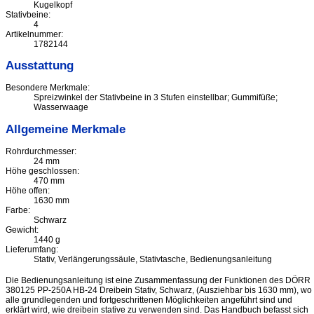
Kugelkopf
Stativbeine:
4
Artikelnummer:
1782144
Ausstattung
Besondere Merkmale:
Spreizwinkel der Stativbeine in 3 Stufen einstellbar; Gummifüße;
Wasserwaage
Allgemeine Merkmale
Rohrdurchmesser:
24 mm
Höhe geschlossen:
470 mm
Höhe offen:
1630 mm
Farbe:
Schwarz
Gewicht:
1440 g
Lieferumfang:
Stativ, Verlängerungssäule, Stativtasche, Bedienungsanleitung
Die Bedienungsanleitung ist eine Zusammenfassung der Funktionen des DÖRR
380125 PP-250A HB-24 Dreibein Stativ, Schwarz, (Ausziehbar bis 1630 mm), wo
alle grundlegenden und fortgeschrittenen Möglichkeiten angeführt sind und
erklärt wird, wie dreibein stative zu verwenden sind. Das Handbuch befasst sich