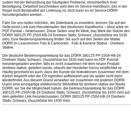
zudem mit der Behandlung der häufigsten Probleme, einschließlich ihrer
Beseitigung. Detailliert beschrieben wird dies im Service-Handbuch, das in der
Regel nicht Bestandteil der Lieferung ist, doch kann es im Service DÖRR
heruntergeladen werden.
Falls Sie uns helfen möchten, die Datenbank zu erweitern, können Sie auf der
Seite einen Link zum Herunterladen des deutschen Handbuchs – ideal wäre im
PDF-Format – hinterlassen. Diese Seiten sind Ihr Werk, das Werk der Nutzer des
DÖRR 380125 PP-250A HB-24 Dreibein Stativ, Schwarz, (Ausziehbar bis 1630
mm). Eine Bedienungsanleitung finden Sie auch auf den Seiten der Marke
DÖRR im Lesezeichen Foto & Camcorder - Foto & Kamera-Stative - Dreibein
Stative.
Die deutsche Bedienungsanleitung für das DÖRR 380125 PP-250A HB-24
Dreibein Stativ, Schwarz, (Ausziehbar bis 1630 mm) kann im PDF-Format
heruntergeladen werden, falls es nicht zusammen mit dem neuen Produkt
dreibein stative, geliefert wurde, obwohl der Hersteller hierzu verpflichtet ist.
Häufig geschieht es auch, dass der Kunde die Instruktionen zusammen mit dem
Karton wegwirft oder die CD irgendwo aufbewahrt und sie später nicht mehr
wiederfindet. Aus diesem Grund verwalten wir zusammen mit anderen DÖRR-
Usern eine einzigartige elektronische Bibliothek für dreibein stative der Marke
DÖRR, wo Sie die Möglichkeit haben, die Gebrauchsanleitung für das DÖRR
380125 PP-250A HB-24 Dreibein Stativ, Schwarz, (Ausziehbar bis 1630 mm) auf
dem geteilten Link herunterzuladen. DÖRR 380125 PP-250A HB-24 Dreibein
Stativ, Schwarz, (Ausziehbar bis 1630 mm).