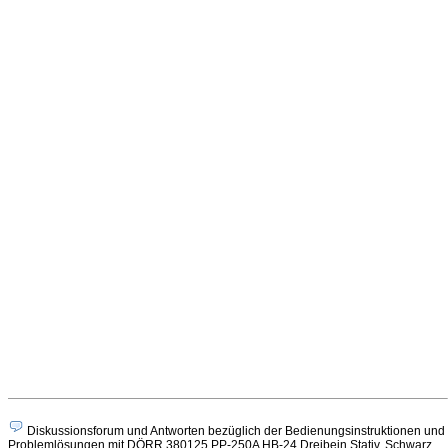
Diskussionsforum und Antworten bezüglich der Bedienungsinstruktionen und
Problemlösungen mit DÖRR 380125 PP-250A HB-24 Dreibein Stativ, Schwarz,