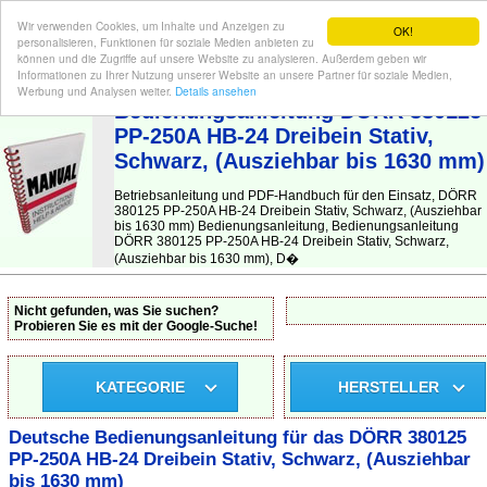
Wir verwenden Cookies, um Inhalte und Anzeigen zu
OK!
personalisieren, Funktionen für soziale Medien anbieten zu
können und die Zugriffe auf unsere Website zu analysieren. Außerdem geben wir
Informationen zu Ihrer Nutzung unserer Website an unsere Partner für soziale Medien,
BEDIENUNGSANLEITUNG
| Hier finden Sie die deutsche Anleitung!
Werbung und Analysen weiter.
Details ansehen
Bedienungsanleitung DÖRR 380125
PP-250A HB-24 Dreibein Stativ,
Schwarz, (Ausziehbar bis 1630 mm)
Betriebsanleitung und PDF-Handbuch für den Einsatz, DÖRR
380125 PP-250A HB-24 Dreibein Stativ, Schwarz, (Ausziehbar
bis 1630 mm) Bedienungsanleitung, Bedienungsanleitung
DÖRR 380125 PP-250A HB-24 Dreibein Stativ, Schwarz,
(Ausziehbar bis 1630 mm), D�
Nicht gefunden, was Sie suchen?
Probieren Sie es mit der Google-Suche!
KATEGORIE
HERSTELLER
Deutsche Bedienungsanleitung für das DÖRR 380125
PP-250A HB-24 Dreibein Stativ, Schwarz, (Ausziehbar
bis 1630 mm)