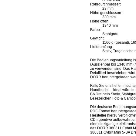
Rohrdurchmesser:
23 mm
Höhe geschlossen:
330 mm
Höhe offen:
1340 mm
Farbe:
Stahlgrau
Gewicht:
1160 g (gesamt), 165
Lieferumfang:
Stativ, Tragetasche 
Die Bedienungsanleitung is
(Ausziehbar bis 1340 mm), w
zu verwenden sind. Das Han
Detailliert beschrieben wir
DÖRR heruntergeladen we
Falls Sie uns helfen möcht
Handbuchs – ideal wäre im 
BA Dreibein Stativ, Stahlg
Lesezeichen Foto & Camcorde
Die deutsche Bedienungsanl
PDF-Format heruntergeladen
Hersteller hierzu verpflich
CD irgendwo aufbewahrt un
eine einzigartige elektroni
das DÖRR 380311 Cybrit Min
380311 Cybrit Mini 5-BA Dre