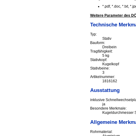
*.pdf, *.doc, *.txt, *
Weitere Parameter des DÖR
Technische Merkm
Typ:
Stativ
Bauform:
Dreibein
Tragfähigkeit:
5 kg
Stativkopf:
Kugelkopf
Stativbeine:
3
Artikelnummer:
1816162
Ausstattung
inklusive Schnellwechselpla
ja
Besondere Merkmale:
Kugeldurchmesser S
Allgemeine Merkm
Rohrmaterial:
Aluminium