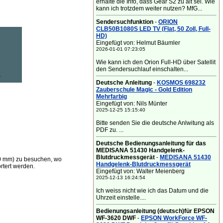
erhalte die Info, dass Gear S2 zu alt sei. Wie
kann ich trotzdem weiter nutzen? MfG...
Sendersuchfunktion
-
ORION
CLB50B1080S LED TV (Flat, 50 Zoll, Full-
HD)
Eingefügt von: Helmut Bäumler
2026-01-01 07:23:05
Wie kann ich den Orion Full-HD über Satellit
den Sendersuchlauf einschalten...
Deutsche Anleitung
-
KOSMOS 698232
Zauberschule Magic - Gold Edition
Mehrfarbig
Eingefügt von: Nils Münter
2025-12-25 15:15:40
Bitte senden Sie die deutsche Anlwitung als
PDF zu. ...
Deutsche Bedienungsanleitung für das
MEDISANA 51430 Handgelenk-
Blutdruckmessgerät
-
MEDISANA 51430
40 mm) zu besuchen, wo
Handgelenk-Blutdruckmessgerät
rtert werden.
Eingefügt von: Walter Meienberg
2025-12-13 16:24:54
Ich weiss nicht wie ich das Datum und die
Uhrzeit einstelle....
Bedienungsanleitung (deutsch)für EPSON
WF-3620 DWF
-
EPSON WorkForce WF-