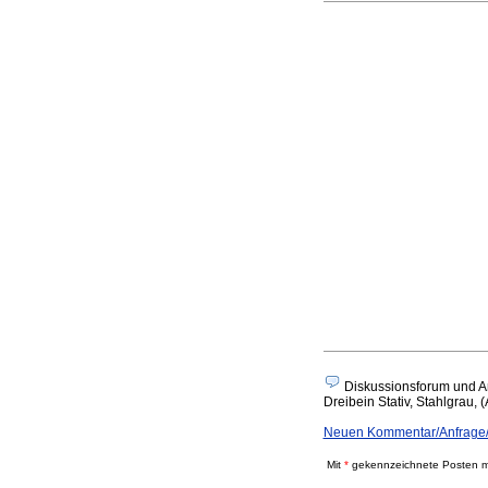
Diskussionsforum und A
Dreibein Stativ, Stahlgrau, 
Neuen Kommentar/Anfrage/An
Mit
*
gekennzeichnete Posten mü