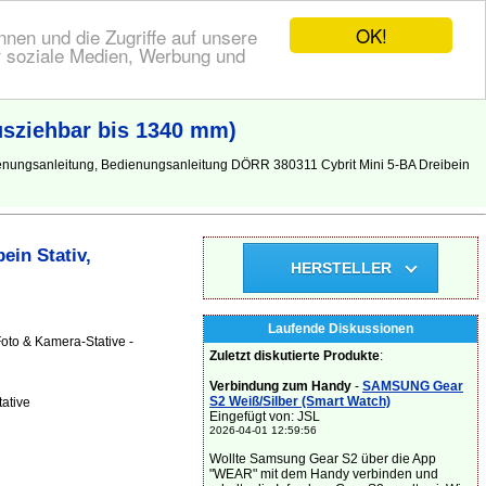
OK!
nen und die Zugriffe auf unsere
r soziale Medien, Werbung und
usziehbar bis 1340 mm)
ienungsanleitung, Bedienungsanleitung DÖRR 380311 Cybrit Mini 5-BA Dreibein
ein Stativ,
HERSTELLER
Laufende Diskussionen
oto & Kamera-Stative -
Zuletzt diskutierte Produkte
:
Verbindung zum Handy
-
SAMSUNG Gear
S2 Weiß/Silber (Smart Watch)
ative
Eingefügt von: JSL
2026-04-01 12:59:56
Wollte Samsung Gear S2 über die App
"WEAR" mit dem Handy verbinden und