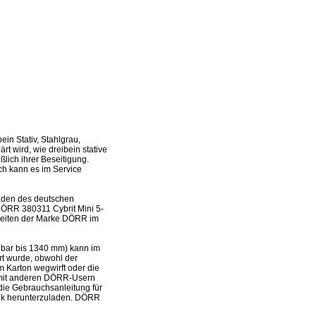
n Stativ, Stahlgrau,
t wird, wie dreibein stative
lich ihrer Beseitigung.
och kann es im Service
laden des deutschen
DÖRR 380311 Cybrit Mini 5-
 Seiten der Marke DÖRR im
hbar bis 1340 mm) kann im
rt wurde, obwohl der
m Karton wegwirft oder die
 mit anderen DÖRR-Usern
 die Gebrauchsanleitung für
ink herunterzuladen. DÖRR