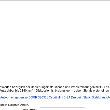
ntworten bezüglich der Bedienungsinstruktionen und Problemlösungen mit DÖRR 3
(Ausziehbar bis 1340 mm) - Diskussion ist bislang leer – geben Sie als erster einen 
twort eingeben zu DÖRR 380311 Cybrit Mini 5-BA Dreibein Stativ, Stahlgrau, (A
ssen ausgefüllt werden.