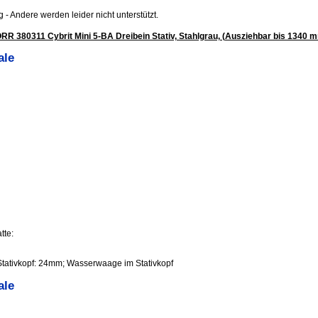
.jpg - Andere werden leider nicht unterstützt.
R 380311 Cybrit Mini 5-BA Dreibein Stativ, Stahlgrau, (Ausziehbar bis 1340 
ale
tte:
tativkopf: 24mm; Wasserwaage im Stativkopf
ale