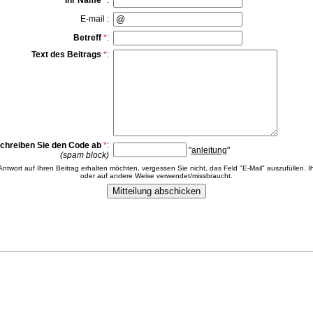
Ihr Name
*
:
E-mail :
Betreff
*
:
Text des Beitrags
*
:
chreiben Sie den Code ab
*
:
"
anleitung
"
(spam block)
 Antwort auf Ihren Beitrag erhalten möchten, vergessen Sie nicht, das Feld "E-Mail" auszufüllen. Ih
oder auf andere Weise verwendet/missbraucht.