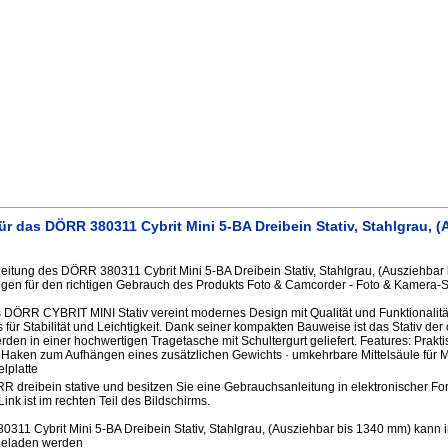
r das DÖRR 380311 Cybrit Mini 5-BA Dreibein Stativ, Stahlgrau, (
itung des DÖRR 380311 Cybrit Mini 5-BA Dreibein Stativ, Stahlgrau, (Ausziehbar
gen für den richtigen Gebrauch des Produkts Foto & Camcorder - Foto & Kamera-Sta
DÖRR CYBRIT MINI Stativ vereint modernes Design mit Qualität und Funktionalit
s für Stabilität und Leichtigkeit. Dank seiner kompakten Bauweise ist das Stativ der 
rden in einer hochwertigen Tragetasche mit Schultergurt geliefert. Features: Prak
Haken zum Aufhängen eines zusätzlichen Gewichts · umkehrbare Mittelsäule für 
lplatte
R dreibein stative und besitzen Sie eine Gebrauchsanleitung in elektronischer Fo
Link ist im rechten Teil des Bildschirms.
11 Cybrit Mini 5-BA Dreibein Stativ, Stahlgrau, (Ausziehbar bis 1340 mm) kann 
geladen werden