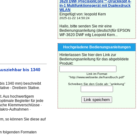
3620 DWF PrecisionCore™-Druckkopf 4-
in-1 Multifunktionsgerät mit Duplexdruck
WLAN
Eingefügt von: leopold Kern
2025-11-22 14:50:24
Hallo, bitte senden Sie mir eine
Bedienungsanleitung (deutsch)für EPSON
WF-3620 DWF mfg Leopold Kern...
Hochgeladene Bedienungsanleitungen
Hinterlassen Sie hier den Link zur
Bedienungsanleitung für das abgebildete
Produkt:
Ausziehbar bis 1340
Link im Format
"http://www.webseite.de/handbuch.pdf"
 bis 1340 mm) beschreibt
Schreiben Sie den Code ab: "anleitung"
tive - Dreibein Stative.
ät. Aus hochwertigem
optimale Begleiter für jede
tische Klemmverschlüsse ·
Makro-Aufnahmen ·
rm, so können Sie diese auf
in folgenden Formaten