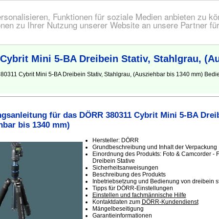
onalisieren, Funktionen für soziale Medien anbieten zu kön
nen zu Ihrer Nutzung unserer Website an unsere Partner fü
brit Mini 5-BA Dreibein Stativ, Stahlgrau, (A
0311 Cybrit Mini 5-BA Dreibein Stativ, Stahlgrau, (Ausziehbar bis 1340 mm) Bed
sanleitung für das DÖRR 380311 Cybrit Mini 5-BA Dreib
hbar bis 1340 mm)
Hersteller: DÖRR
Grundbeschreibung und Inhalt der Verpackung
Einordnung des Produkts: Foto & Camcorder - F
Dreibein Stative
Sicherheitsanweisungen
Beschreibung des Produkts
Inbetriebsetzung und Bedienung von dreibein st
Tipps für DÖRR-Einstellungen
Einstellen und fachmännische Hilfe
Kontaktdaten zum
DÖRR-Kundendienst
Mängelbeseitigung
Garantieinformationen