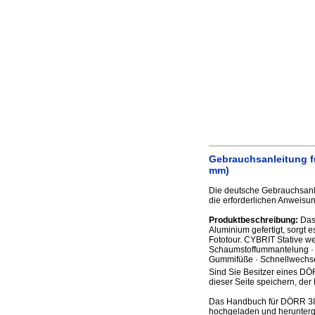
Gebrauchsanleitung fü
mm)
Die deutsche Gebrauchsanle
die erforderlichen Anweisun
Produktbeschreibung:
Das 
Aluminium gefertigt, sorgt e
Fototour. CYBRIT Stative we
Schaumstoffummantelung · 
Gummifüße · Schnellwechse
Sind Sie Besitzer eines DÖR
dieser Seite speichern, der 
Das Handbuch für DÖRR 3803
hochgeladen und herunter