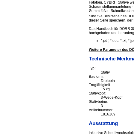
Fototour. CYBRIT Stative we
Schaumstoffummantelung · 
Gummifüße · Schnellwechse
Sind Sie Besitzer eines DÖR
dieser Seite speichern, der 
Das Handbuch für DÖRR 3803
hochgeladen und herunter
*.pdf, *.doc, *.txt, *
Weitere Parameter des DÖR
Technische Merkm
Typ:
Stativ
Bauform:
Dreibein
Tragfähigkeit:
15 kg
Stativkopf:
3-Wege-Kopf
Stativbeine:
3
Artikelnummer:
1816169
Ausstattung
inklusive Schnellwechselpla