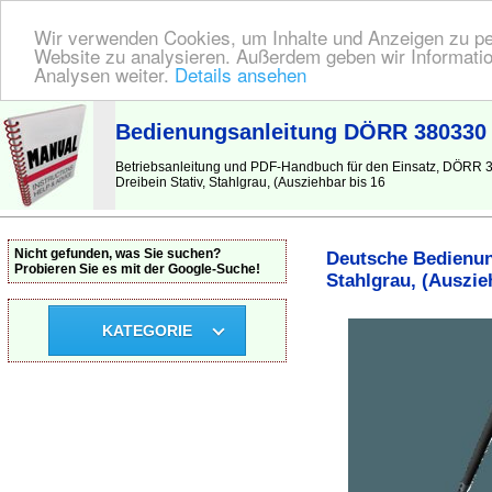
Wir verwenden Cookies, um Inhalte und Anzeigen zu pers
Website zu analysieren. Außerdem geben wir Informatio
Analysen weiter.
Details ansehen
BEDIENUNGSANLEITUNG
| Hier finden Sie die deutsche Anleitung!
Bedienungsanleitung DÖRR 380330 C
Betriebsanleitung und PDF-Handbuch für den Einsatz, DÖRR 3
Dreibein Stativ, Stahlgrau, (Ausziehbar bis 16
Nicht gefunden, was Sie suchen?
Deutsche Bedienun
Probieren Sie es mit der Google-Suche!
Stahlgrau, (Auszie
KATEGORIE