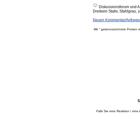
Diskussionsforum und A
Dreibein Stativ, Stahlgrau, 
Neuen Kommentar/Anfrage/A
Mit
*
gekennzeichnete Posten mü
S
Falls Sie eine Reaktion / eine