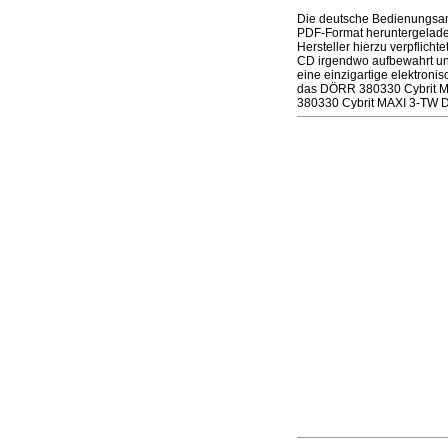
Die deutsche Bedienungsanl
PDF-Format heruntergeladen
Hersteller hierzu verpflich
CD irgendwo aufbewahrt un
eine einzigartige elektroni
das DÖRR 380330 Cybrit MAX
380330 Cybrit MAXI 3-TW Dr