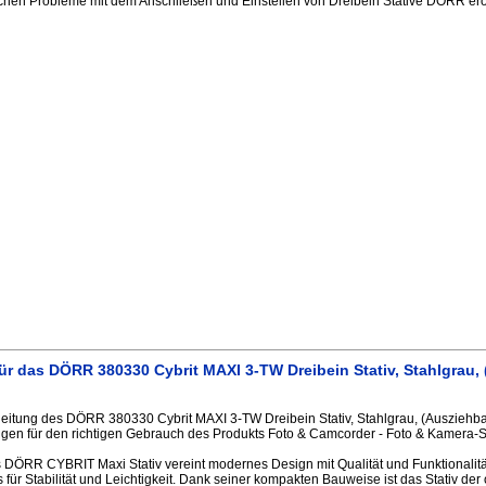
ichen Probleme mit dem Anschließen und Einstellen von Dreibein Stative DÖRR erö
r das DÖRR 380330 Cybrit MAXI 3-TW Dreibein Stativ, Stahlgrau, 
itung des DÖRR 380330 Cybrit MAXI 3-TW Dreibein Stativ, Stahlgrau, (Ausziehba
gen für den richtigen Gebrauch des Produkts Foto & Camcorder - Foto & Kamera-Sta
DÖRR CYBRIT Maxi Stativ vereint modernes Design mit Qualität und Funktionalit
s für Stabilität und Leichtigkeit. Dank seiner kompakten Bauweise ist das Stativ der 