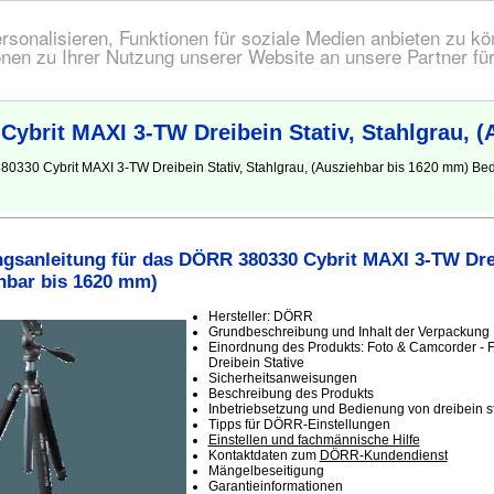
onalisieren, Funktionen für soziale Medien anbieten zu kön
nen zu Ihrer Nutzung unserer Website an unsere Partner fü
ybrit MAXI 3-TW Dreibein Stativ, Stahlgrau, (
80330 Cybrit MAXI 3-TW Dreibein Stativ, Stahlgrau, (Ausziehbar bis 1620 mm) 
gsanleitung für das DÖRR 380330 Cybrit MAXI 3-TW Drei
hbar bis 1620 mm)
Hersteller: DÖRR
Grundbeschreibung und Inhalt der Verpackung
Einordnung des Produkts: Foto & Camcorder - F
Dreibein Stative
Sicherheitsanweisungen
Beschreibung des Produkts
Inbetriebsetzung und Bedienung von dreibein st
Tipps für DÖRR-Einstellungen
Einstellen und fachmännische Hilfe
Kontaktdaten zum
DÖRR-Kundendienst
Mängelbeseitigung
Garantieinformationen