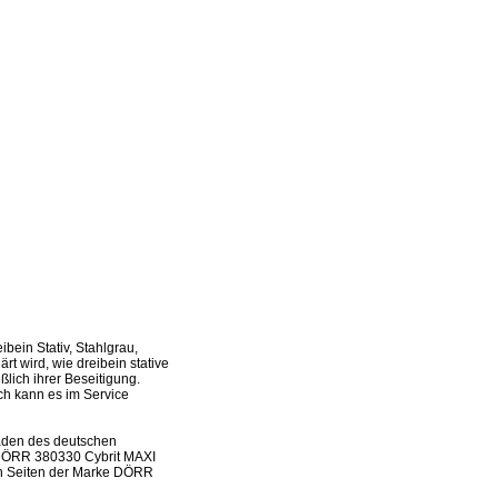
ein Stativ, Stahlgrau,
t wird, wie dreibein stative
lich ihrer Beseitigung.
och kann es im Service
laden des deutschen
s DÖRR 380330 Cybrit MAXI
den Seiten der Marke DÖRR