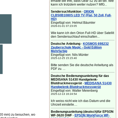
erhalte die Info, dass Gear S2 zu alt sei. Wie
kann ich trotzdem weiter nutzen? MfG...
Sendersuchfunktion
-
ORION
CLB50B1080S LED TV (Flat, 50 Zoll, Full-
HD)
Eingefügt von: Helmut Bäumler
2026-01-01 07:23:05
Wie kann ich den Orion Full-HD über Satellit
den Sendersuchlauf einschalten...
Deutsche Anleitung
-
KOSMOS 698232
Zauberschule Magic - Gold Edition
Mehrfarbig
Eingefügt von: Nils Münter
2025-12-25 15:15:40
Bitte senden Sie die deutsche Anlwitung als
PDF zu. ...
Deutsche Bedienungsanleitung für das
MEDISANA 51430 Handgelenk-
Blutdruckmessgerät
-
MEDISANA 51430
Handgelenk-Blutdruckmessgerät
Eingefügt von: Walter Meienberg
2025-12-13 16:24:54
Ich weiss nicht wie ich das Datum und die
Uhrzeit einstelle....
Bedienungsanleitung (deutsch)für EPSON
1620 mm) zu besuchen, wo
WF-3620 DWF
-
EPSON WorkForce WF-