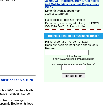
rtert werden.
3620 DWF PrecisionCore™-Druckkopf 4-
in-1 Multifunktionsgerät mit Duplexdruck
WLAN
Eingefügt von: leopold Kern
2025-11-22 14:50:24
Hallo, bitte senden Sie mir eine
Bedienungsanleitung (deutsch)für EPSON
WF-3620 DWF mfg Leopold Kern...
Hochgeladene Bedienungsanleitungen
Hinterlassen Sie hier den Link zur
Bedienungsanleitung für das abgebildete
Produkt:
Link im Format
"http://www.webseite.de/handbuch.pdf"
Schreiben Sie den Code ab: "anleitung"
(Ausziehbar bis 1620
r bis 1620 mm) beschreibt
tive - Dreibein Stative.
ät. Aus hochwertigem
optimale Begleiter für jede