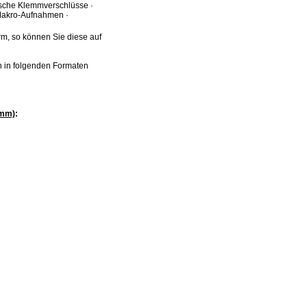
tische Klemmverschlüsse ·
Makro-Aufnahmen ·
rm, so können Sie diese auf
n in folgenden Formaten
 mm)
: