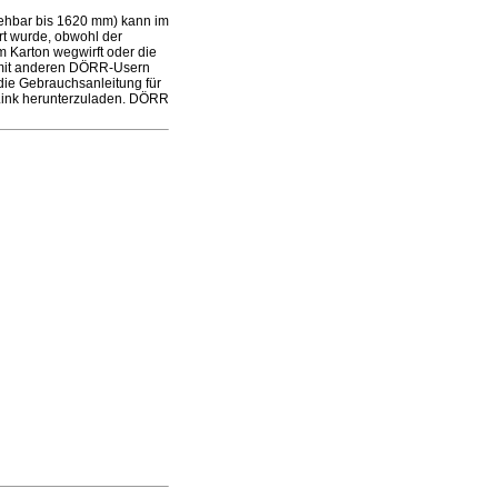
iehbar bis 1620 mm) kann im
rt wurde, obwohl der
m Karton wegwirft oder die
 mit anderen DÖRR-Usern
 die Gebrauchsanleitung für
 Link herunterzuladen. DÖRR