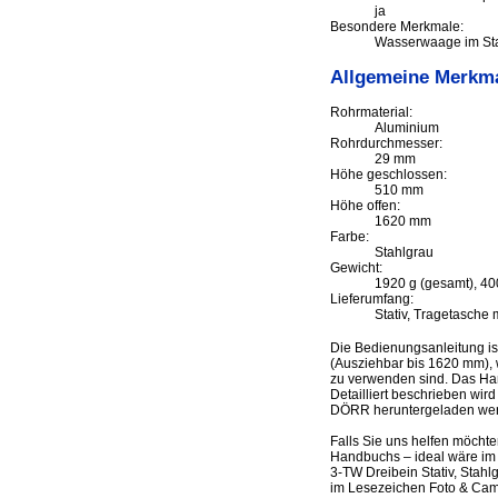
ja
Besondere Merkmale:
Wasserwaage im Sta
Allgemeine Merkm
Rohrmaterial:
Aluminium
Rohrdurchmesser:
29 mm
Höhe geschlossen:
510 mm
Höhe offen:
1620 mm
Farbe:
Stahlgrau
Gewicht:
1920 g (gesamt), 400
Lieferumfang:
Stativ, Tragetasche 
Die Bedienungsanleitung i
(Ausziehbar bis 1620 mm), w
zu verwenden sind. Das Han
Detailliert beschrieben wir
DÖRR heruntergeladen we
Falls Sie uns helfen möcht
Handbuchs – ideal wäre im 
3-TW Dreibein Stativ, Stah
im Lesezeichen Foto & Camco