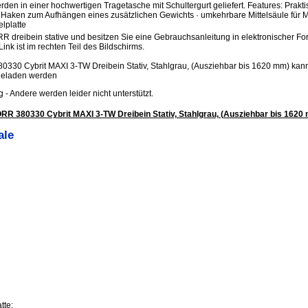
rden in einer hochwertigen Tragetasche mit Schultergurt geliefert. Features: Prak
Haken zum Aufhängen eines zusätzlichen Gewichts · umkehrbare Mittelsäule für 
lplatte
R dreibein stative und besitzen Sie eine Gebrauchsanleitung in elektronischer Fo
Link ist im rechten Teil des Bildschirms.
30 Cybrit MAXI 3-TW Dreibein Stativ, Stahlgrau, (Ausziehbar bis 1620 mm) kan
geladen werden
.jpg - Andere werden leider nicht unterstützt.
R 380330 Cybrit MAXI 3-TW Dreibein Stativ, Stahlgrau, (Ausziehbar bis 1620
ale
tte: