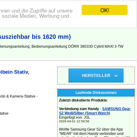
OK!
nen und die Zugriffe auf unsere
r soziale Medien, Werbung und
Ausziehbar bis 1620 mm)
Bedienungsanleitung, Bedienungsanleitung DÖRR 380330 Cybrit MAXI 3-TW
bein Stativ,
HERSTELLER
Laufende Diskussionen
oto & Kamera-Stative -
Zuletzt diskutierte Produkte
:
Verbindung zum Handy
-
SAMSUNG Gear
S2 Weiß/Silber (Smart Watch)
ative
Eingefügt von: JSL
2026-04-01 12:59:56
Wollte Samsung Gear S2 über die App
"WEAR" mit dem Handy verbinden und