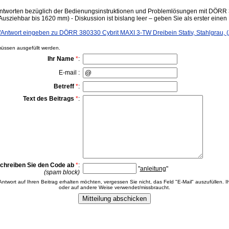
ntworten bezüglich der Bedienungsinstruktionen und Problemlösungen mit DÖRR
(Ausziehbar bis 1620 mm) - Diskussion ist bislang leer – geben Sie als erster einen 
ntwort eingeben zu DÖRR 380330 Cybrit MAXI 3-TW Dreibein Stativ, Stahlgrau, 
ssen ausgefüllt werden.
Ihr Name
*
:
E-mail :
Betreff
*
:
Text des Beitrags
*
:
chreiben Sie den Code ab
*
:
"
anleitung
"
(spam block)
 Antwort auf Ihren Beitrag erhalten möchten, vergessen Sie nicht, das Feld "E-Mail" auszufüllen. Ih
oder auf andere Weise verwendet/missbraucht.