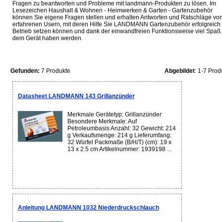
Fragen zu beantworten und Probleme mit landmann-Produkten zu lösen. Im
Lesezeichen Haushalt & Wohnen - Heimwerken & Garten - Gartenzubehör
können Sie eigene Fragen stellen und erhalten Antworten und Ratschläge vo
erfahrenen Usern, mit deren Hilfe Sie LANDMANN Gartenzubehör erfolgreich 
Betrieb setzen können und dank der einwandfreien Funktionsweise viel Spaß 
dem Gerät haben werden.
Gefunden:
7 Produkte
Abgebildet
: 1-7 Prod
Datasheet LANDMANN 143 Grillanzünder
Merkmale Gerätetyp: Grillanzünder
Besondere Merkmale: Auf
Petroleumbasis Anzahl: 32 Gewicht: 214
g Verkaufsmenge: 214 g Lieferumfang:
32 Würfel Packmaße (B/H/T) (cm): 19 x
13 x 2.5 cm Artikelnummer: 1939198 ...
Anleitung LANDMANN 1032 Niederdruckschlauch