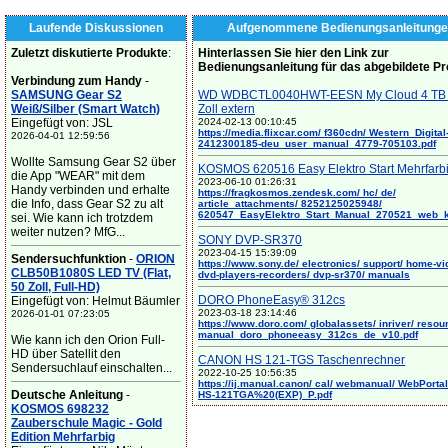
Laufende Diskussionen
Aufgenommene Bedienungsanleitunge
Zuletzt diskutierte Produkte
:
Hinterlassen Sie hier den Link zur
Bedienungsanleitung für das abgebildete P
Verbindung zum Handy
-
SAMSUNG Gear S2
WD WDBCTL0040HWT-EESN My Cloud 4 TB 
Weiß/Silber (Smart Watch)
Zoll extern
Eingefügt von: JSL
2024-02-13 00:10:45
https://media.flixcar.com/ f360cdn/ Western_Digital
2026-04-01 12:59:56
2412300185-deu_user_manual_4779-705103.pdf
Wollte Samsung Gear S2 über
KOSMOS 620516 Easy Elektro Start Mehrfarb
die App "WEAR" mit dem
2023-06-10 01:26:31
Handy verbinden und erhalte
https://fragkosmos.zendesk.com/ hc/ de/
die Info, dass Gear S2 zu alt
article_attachments/ 8252125025948/
620547_EasyElektro_Start_Manual_270521_web_
sei. Wie kann ich trotzdem
weiter nutzen? MfG...
SONY DVP-SR370
2023-04-15 15:39:09
Sendersuchfunktion
-
ORION
https://www.sony.de/ electronics/ support/ home-vi
CLB50B1080S LED TV (Flat,
dvd-players-recorders/ dvp-sr370/ manuals
50 Zoll, Full-HD)
DORO PhoneEasy® 312cs
Eingefügt von: Helmut Bäumler
2023-03-18 23:14:46
2026-01-01 07:23:05
https://www.doro.com/ globalassets/ inriver/ resou
manual_doro_phoneeasy_312cs_de_v10.pdf
Wie kann ich den Orion Full-
HD über Satellit den
CANON HS 121-TGS Taschenrechner
Sendersuchlauf einschalten...
2022-10-25 10:56:35
https://ij.manual.canon/ cal/ webmanual/ WebPortal/
Deutsche Anleitung
-
HS-121TGA%20(EXP)_P.pdf
KOSMOS 698232
Zauberschule Magic - Gold
Edition Mehrfarbig