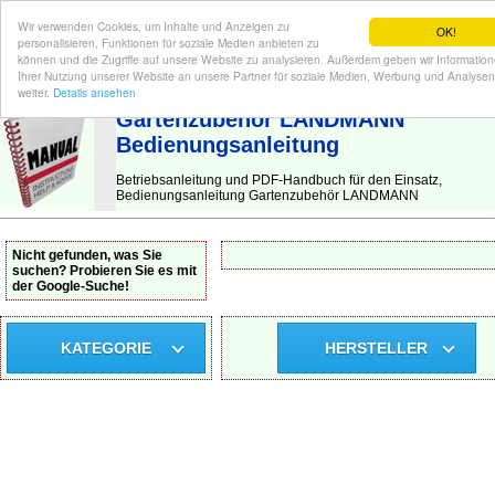
Wir verwenden Cookies, um Inhalte und Anzeigen zu
OK!
personalisieren, Funktionen für soziale Medien anbieten zu
können und die Zugriffe auf unsere Website zu analysieren. Außerdem geben wir Informatio
Ihrer Nutzung unserer Website an unsere Partner für soziale Medien, Werbung und Analysen
BEDIENUNGSANLEITUNG
| Hier finden Sie die deutsche Anleitung!
weiter.
Details ansehen
Gartenzubehör LANDMANN
Bedienungsanleitung
Betriebsanleitung und PDF-Handbuch für den Einsatz,
Bedienungsanleitung Gartenzubehör LANDMANN
Nicht gefunden, was Sie
suchen? Probieren Sie es mit
der Google-Suche!
KATEGORIE
HERSTELLER