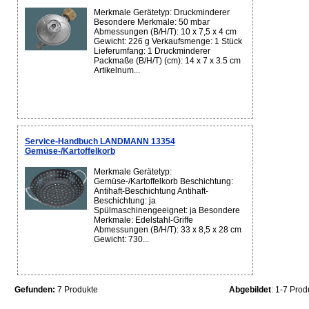
Merkmale Gerätetyp: Druckminderer
Besondere Merkmale: 50 mbar
Abmessungen (B/H/T): 10 x 7,5 x 4 cm
Gewicht: 226 g Verkaufsmenge: 1 Stück
Lieferumfang: 1 Druckminderer
Packmaße (B/H/T) (cm): 14 x 7 x 3.5 cm
Artikelnum...
Service-Handbuch LANDMANN 13354
Gemüse-/Kartoffelkorb
Merkmale Gerätetyp:
Gemüse-/Kartoffelkorb Beschichtung:
Antihaft-Beschichtung Antihaft-
Beschichtung: ja
Spülmaschinengeeignet: ja Besondere
Merkmale: Edelstahl-Griffe
Abmessungen (B/H/T): 33 x 8,5 x 28 cm
Gewicht: 730...
Gefunden:
7 Produkte
Abgebildet
: 1-7 Prod