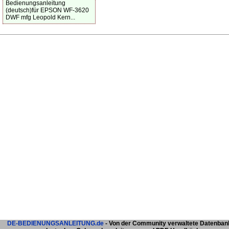
Bedienungsanleitung
(deutsch)für EPSON WF-3620
DWF mfg Leopold Kern...
DE-BEDIENUNGSANLEITUNG.de
- Von der Community verwaltete Datenban