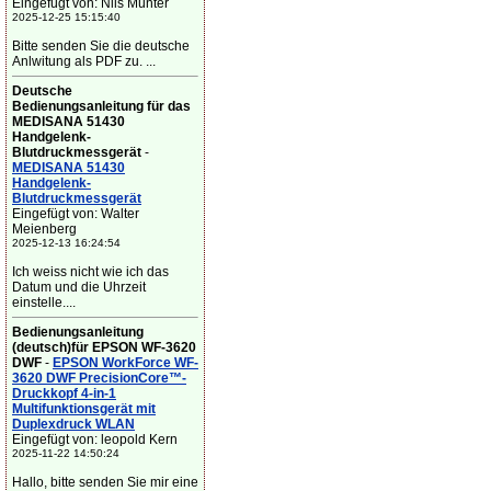
Eingefügt von: Nils Münter
2025-12-25 15:15:40
Bitte senden Sie die deutsche
Anlwitung als PDF zu. ...
Deutsche
Bedienungsanleitung für das
MEDISANA 51430
Handgelenk-
Blutdruckmessgerät
-
MEDISANA 51430
Handgelenk-
Blutdruckmessgerät
Eingefügt von: Walter
Meienberg
2025-12-13 16:24:54
Ich weiss nicht wie ich das
Datum und die Uhrzeit
einstelle....
Bedienungsanleitung
(deutsch)für EPSON WF-3620
DWF
-
EPSON WorkForce WF-
3620 DWF PrecisionCore™-
Druckkopf 4-in-1
Multifunktionsgerät mit
Duplexdruck WLAN
Eingefügt von: leopold Kern
2025-11-22 14:50:24
Hallo, bitte senden Sie mir eine