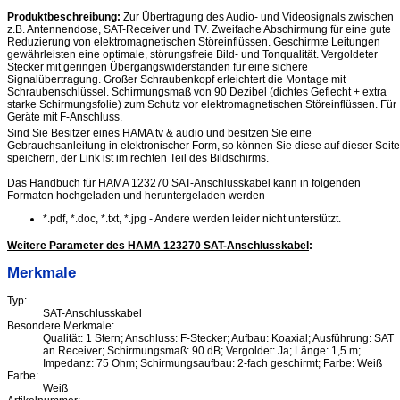
Produktbeschreibung:
Zur Übertragung des Audio- und Videosignals zwischen
z.B. Antennendose, SAT-Receiver und TV. Zweifache Abschirmung für eine gute
Reduzierung von elektromagnetischen Störeinflüssen. Geschirmte Leitungen
gewährleisten eine optimale, störungsfreie Bild- und Tonqualität. Vergoldeter
Stecker mit geringen Übergangswiderständen für eine sichere
Signalübertragung. Großer Schraubenkopf erleichtert die Montage mit
Schraubenschlüssel. Schirmungsmaß von 90 Dezibel (dichtes Geflecht + extra
starke Schirmungsfolie) zum Schutz vor elektromagnetischen Störeinflüssen. Für
Geräte mit F-Anschluss.
Sind Sie Besitzer eines HAMA tv & audio und besitzen Sie eine
Gebrauchsanleitung in elektronischer Form, so können Sie diese auf dieser Seite
speichern, der Link ist im rechten Teil des Bildschirms.
Das Handbuch für HAMA 123270 SAT-Anschlusskabel kann in folgenden
Formaten hochgeladen und heruntergeladen werden
*.pdf, *.doc, *.txt, *.jpg - Andere werden leider nicht unterstützt.
Weitere Parameter des HAMA 123270 SAT-Anschlusskabel
:
Merkmale
Typ:
SAT-Anschlusskabel
Besondere Merkmale:
Qualität: 1 Stern; Anschluss: F-Stecker; Aufbau: Koaxial; Ausführung: SAT
an Receiver; Schirmungsmaß: 90 dB; Vergoldet: Ja; Länge: 1,5 m;
Impedanz: 75 Ohm; Schirmungsaufbau: 2-fach geschirmt; Farbe: Weiß
Farbe:
Weiß