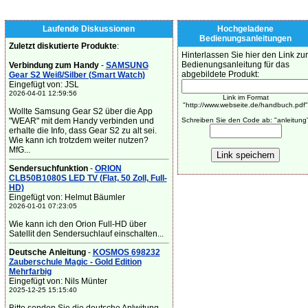
Laufende Diskussionen
Hochgeladene
Bedienungsanleitungen
Zuletzt diskutierte Produkte
:
Hinterlassen Sie hier den Link zur
Bedienungsanleitung für das
Verbindung zum Handy
-
SAMSUNG
abgebildete Produkt:
Gear S2 Weiß/Silber (Smart Watch)
Eingefügt von: JSL
2026-04-01 12:59:56
Link im Format
"http://www.webseite.de/handbuch.pdf"
Wollte Samsung Gear S2 über die App
"WEAR" mit dem Handy verbinden und
Schreiben Sie den Code ab: "anleitung
erhalte die Info, dass Gear S2 zu alt sei.
Wie kann ich trotzdem weiter nutzen?
MfG...
Sendersuchfunktion
-
ORION
CLB50B1080S LED TV (Flat, 50 Zoll, Full-
HD)
Eingefügt von: Helmut Bäumler
2026-01-01 07:23:05
Wie kann ich den Orion Full-HD über
Satellit den Sendersuchlauf einschalten...
Deutsche Anleitung
-
KOSMOS 698232
Zauberschule Magic - Gold Edition
Mehrfarbig
Eingefügt von: Nils Münter
2025-12-25 15:15:40