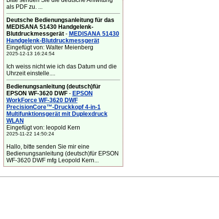
Bitte senden Sie die deutsche Anlwitung
als PDF zu. ...
Deutsche Bedienungsanleitung für das
MEDISANA 51430 Handgelenk-
Blutdruckmessgerät
-
MEDISANA 51430
Handgelenk-Blutdruckmessgerät
Eingefügt von: Walter Meienberg
2025-12-13 16:24:54
Ich weiss nicht wie ich das Datum und die
Uhrzeit einstelle....
Bedienungsanleitung (deutsch)für
EPSON WF-3620 DWF
-
EPSON
WorkForce WF-3620 DWF
PrecisionCore™-Druckkopf 4-in-1
Multifunktionsgerät mit Duplexdruck
WLAN
Eingefügt von: leopold Kern
2025-11-22 14:50:24
Hallo, bitte senden Sie mir eine
Bedienungsanleitung (deutsch)für EPSON
WF-3620 DWF mfg Leopold Kern...