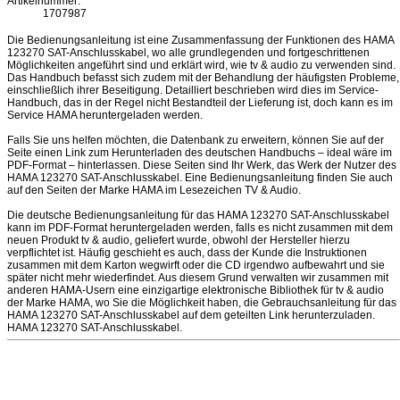
Artikelnummer:
1707987
Die Bedienungsanleitung ist eine Zusammenfassung der Funktionen des HAMA
123270 SAT-Anschlusskabel, wo alle grundlegenden und fortgeschrittenen
Möglichkeiten angeführt sind und erklärt wird, wie tv & audio zu verwenden sind.
Das Handbuch befasst sich zudem mit der Behandlung der häufigsten Probleme,
einschließlich ihrer Beseitigung. Detailliert beschrieben wird dies im Service-
Handbuch, das in der Regel nicht Bestandteil der Lieferung ist, doch kann es im
Service HAMA heruntergeladen werden.
Falls Sie uns helfen möchten, die Datenbank zu erweitern, können Sie auf der
Seite einen Link zum Herunterladen des deutschen Handbuchs – ideal wäre im
PDF-Format – hinterlassen. Diese Seiten sind Ihr Werk, das Werk der Nutzer des
HAMA 123270 SAT-Anschlusskabel. Eine Bedienungsanleitung finden Sie auch
auf den Seiten der Marke HAMA im Lesezeichen TV & Audio.
Die deutsche Bedienungsanleitung für das HAMA 123270 SAT-Anschlusskabel
kann im PDF-Format heruntergeladen werden, falls es nicht zusammen mit dem
neuen Produkt tv & audio, geliefert wurde, obwohl der Hersteller hierzu
verpflichtet ist. Häufig geschieht es auch, dass der Kunde die Instruktionen
zusammen mit dem Karton wegwirft oder die CD irgendwo aufbewahrt und sie
später nicht mehr wiederfindet. Aus diesem Grund verwalten wir zusammen mit
anderen HAMA-Usern eine einzigartige elektronische Bibliothek für tv & audio
der Marke HAMA, wo Sie die Möglichkeit haben, die Gebrauchsanleitung für das
HAMA 123270 SAT-Anschlusskabel auf dem geteilten Link herunterzuladen.
HAMA 123270 SAT-Anschlusskabel.