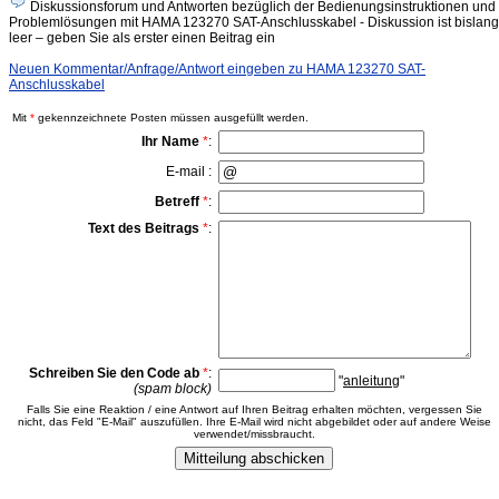
Diskussionsforum und Antworten bezüglich der Bedienungsinstruktionen und
Problemlösungen mit HAMA 123270 SAT-Anschlusskabel - Diskussion ist bislang
leer – geben Sie als erster einen Beitrag ein
Neuen Kommentar/Anfrage/Antwort eingeben zu HAMA 123270 SAT-
Anschlusskabel
Mit
*
gekennzeichnete Posten müssen ausgefüllt werden.
Ihr Name
*
:
E-mail :
Betreff
*
:
Text des Beitrags
*
:
Schreiben Sie den Code ab
*
:
"
anleitung
"
(spam block)
Falls Sie eine Reaktion / eine Antwort auf Ihren Beitrag erhalten möchten, vergessen Sie
nicht, das Feld "E-Mail" auszufüllen. Ihre E-Mail wird nicht abgebildet oder auf andere Weise
verwendet/missbraucht.