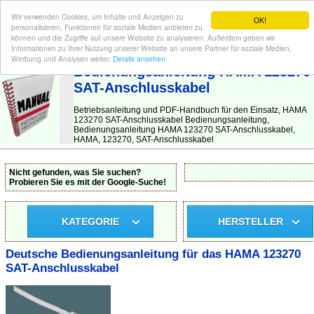
Wir verwenden Cookies, um Inhalte und Anzeigen zu
OK!
personalisieren, Funktionen für soziale Medien anbieten zu
können und die Zugriffe auf unsere Website zu analysieren. Außerdem geben wir
Informationen zu Ihrer Nutzung unserer Website an unsere Partner für soziale Medien,
BEDIENUNGSANLEITUNG
| Hier finden Sie die deutsche Anleitung!
Werbung und Analysen weiter.
Details ansehen
Bedienungsanleitung HAMA 123270
SAT-Anschlusskabel
Betriebsanleitung und PDF-Handbuch für den Einsatz, HAMA
123270 SAT-Anschlusskabel Bedienungsanleitung,
Bedienungsanleitung HAMA 123270 SAT-Anschlusskabel,
HAMA, 123270, SAT-Anschlusskabel
Nicht gefunden, was Sie suchen?
Probieren Sie es mit der Google-Suche!
KATEGORIE
HERSTELLER
Deutsche Bedienungsanleitung für das HAMA 123270
SAT-Anschlusskabel