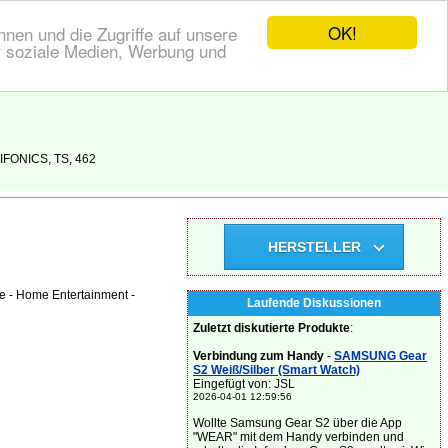
OK!
nen und die Zugriffe auf unsere
r soziale Medien, Werbung und
HIFONICS, TS, 462
HERSTELLER
e - Home Entertainment -
Laufende Diskussionen
Zuletzt diskutierte Produkte
:
Verbindung zum Handy
-
SAMSUNG Gear
S2 Weiß/Silber (Smart Watch)
Eingefügt von: JSL
2026-04-01 12:59:56
Wollte Samsung Gear S2 über die App
"WEAR" mit dem Handy verbinden und