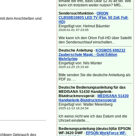
erhalte die Info, dass Gear S2 zu alt sei. Wie
kann ich trotzdem weiter nutzen? MfG...
Sendersuchfunktion
-
ORION
CLB50B1080S LED TV (Flat, 50 Zoll, Full-
 mit dem Anschließen und
HD)
Eingefügt von: Helmut Bäumler
2026-01-01 07:23:05
Wie kann ich den Orion Full-HD über Satellit
den Sendersuchlauf einschalten...
Deutsche Anleitung
-
KOSMOS 698232
Zauberschule Magic - Gold Edition
Mehrfarbig
Eingefügt von: Nils Münter
2025-12-25 15:15:40
Bitte senden Sie die deutsche Anlwitung als
PDF zu. ...
Deutsche Bedienungsanleitung für das
MEDISANA 51430 Handgelenk-
Blutdruckmessgerät
-
MEDISANA 51430
Handgelenk-Blutdruckmessgerät
Eingefügt von: Walter Meienberg
2025-12-13 16:24:54
Ich weiss nicht wie ich das Datum und die
Uhrzeit einstelle....
Bedienungsanleitung (deutsch)für EPSON
WF-3620 DWF
-
EPSON WorkForce WF-
ichtigen Gebrauch des