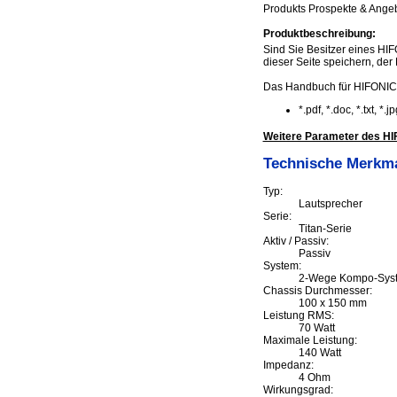
Produkts Prospekte & Angeb
Produktbeschreibung:
Sind Sie Besitzer eines HI
dieser Seite speichern, der 
Das Handbuch für HIFONIC
*.pdf, *.doc, *.txt, *
Weitere Parameter des H
Technische Merkm
Typ:
Lautsprecher
Serie:
Titan-Serie
Aktiv / Passiv:
Passiv
System:
2-Wege Kompo-Sys
Chassis Durchmesser:
100 x 150 mm
Leistung RMS:
70 Watt
Maximale Leistung:
140 Watt
Impedanz:
4 Ohm
Wirkungsgrad: