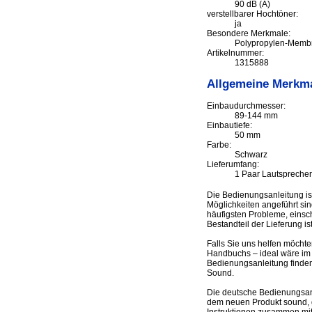
90 dB (A)
verstellbarer Hochtöner:
ja
Besondere Merkmale:
Polypropylen-Membr
Artikelnummer:
1315888
Allgemeine Merkm
Einbaudurchmesser:
89-144 mm
Einbautiefe:
50 mm
Farbe:
Schwarz
Lieferumfang:
1 Paar Lautsprecher
Die Bedienungsanleitung i
Möglichkeiten angeführt si
häufigsten Probleme, einsch
Bestandteil der Lieferung 
Falls Sie uns helfen möcht
Handbuchs – ideal wäre im 
Bedienungsanleitung finde
Sound.
Die deutsche Bedienungsan
dem neuen Produkt sound, ge