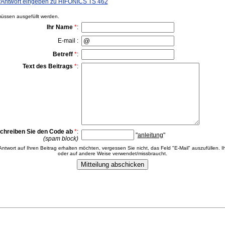
Antwort eingeben zu HIFONICS TS 462
ssen ausgefüllt werden.
Ihr Name
*
:
E-mail :
Betreff
*
:
Text des Beitrags
*
:
chreiben Sie den Code ab
*
:
"
anleitung
"
(spam block)
 Antwort auf Ihren Beitrag erhalten möchten, vergessen Sie nicht, das Feld "E-Mail" auszufüllen. Ih
oder auf andere Weise verwendet/missbraucht.