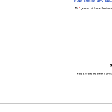
Neuen Kommentar/Anfrage/
Mit
*
gekennzeichnete Posten mü
S
Falls Sie eine Reaktion / eine