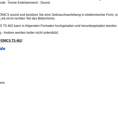
ote - Home Entertainment - Sound.
FONICS sound und besitzen Sie eine Gebrauchsanleitung in elektronischer Form, s
Link ist im rechten Teil des Bildschirms.
S TS 462 kann in folgenden Formaten hochgeladen und heruntergeladen werden
.jpg - Andere werden leider nicht unterstützt.
IFONICS TS 462
:
ale
tem