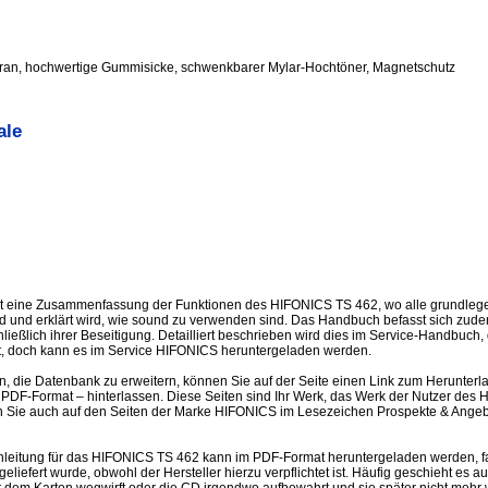
an, hochwertige Gummisicke, schwenkbarer Mylar-Hochtöner, Magnetschutz
ale
st eine Zusammenfassung der Funktionen des HIFONICS TS 462, wo alle grundlege
nd und erklärt wird, wie sound zu verwenden sind. Das Handbuch befasst sich zud
ließlich ihrer Beseitigung. Detailliert beschrieben wird dies im Service-Handbuch, 
ist, doch kann es im Service HIFONICS heruntergeladen werden.
en, die Datenbank zu erweitern, können Sie auf der Seite einen Link zum Herunter
PDF-Format – hinterlassen. Diese Seiten sind Ihr Werk, das Werk der Nutzer des
n Sie auch auf den Seiten der Marke HIFONICS im Lesezeichen Prospekte & Angeb
leitung für das HIFONICS TS 462 kann im PDF-Format heruntergeladen werden, fa
liefert wurde, obwohl der Hersteller hierzu verpflichtet ist. Häufig geschieht es a