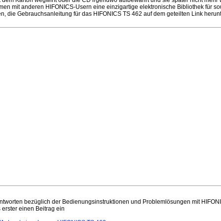
 dem Karton wegwirft oder die CD irgendwo aufbewahrt und sie später nicht mehr 
en mit anderen HIFONICS-Usern eine einzigartige elektronische Bibliothek für 
en, die Gebrauchsanleitung für das HIFONICS TS 462 auf dem geteilten Link heru
tworten bezüglich der Bedienungsinstruktionen und Problemlösungen mit HIFONIC
 erster einen Beitrag ein