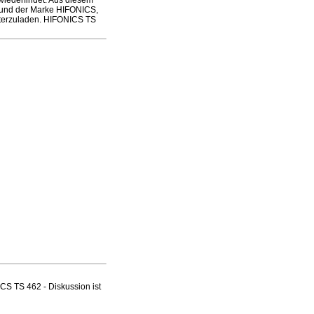
wiederfindet. Aus diesem
sound der Marke HIFONICS,
nterzuladen. HIFONICS TS
S TS 462 - Diskussion ist