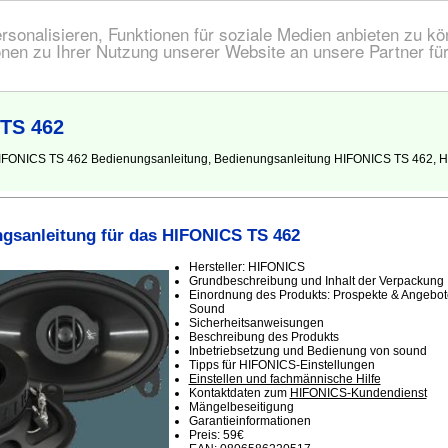
onalisieren, Funktionen für soziale Medien anbieten zu kön
nen zu Ihrer Nutzung unserer Website an unsere Partner fü
 TS 462
 HIFONICS TS 462 Bedienungsanleitung, Bedienungsanleitung HIFONICS TS 462, 
gsanleitung für das HIFONICS TS 462
Hersteller: HIFONICS
Grundbeschreibung und Inhalt der Verpackung
Einordnung des Produkts: Prospekte & Angebot
Sound
Sicherheitsanweisungen
Beschreibung des Produkts
Inbetriebsetzung und Bedienung von sound
Tipps für HIFONICS-Einstellungen
Einstellen und fachmännische Hilfe
Kontaktdaten zum
HIFONICS-Kundendienst
Mängelbeseitigung
Garantieinformationen
Preis: 59€