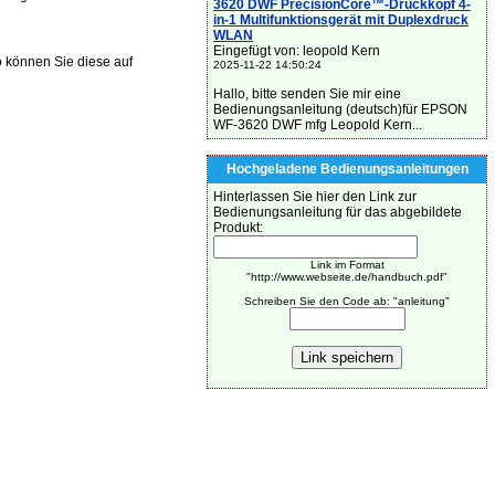
3620 DWF PrecisionCore™-Druckkopf 4-
in-1 Multifunktionsgerät mit Duplexdruck
WLAN
Eingefügt von: leopold Kern
o können Sie diese auf
2025-11-22 14:50:24
Hallo, bitte senden Sie mir eine
Bedienungsanleitung (deutsch)für EPSON
WF-3620 DWF mfg Leopold Kern...
Hochgeladene Bedienungsanleitungen
Hinterlassen Sie hier den Link zur
Bedienungsanleitung für das abgebildete
Produkt:
Link im Format
"http://www.webseite.de/handbuch.pdf"
Schreiben Sie den Code ab: "anleitung"