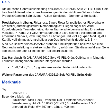
Gelb
Die deutsche Gebrauchsanleitung des JAMARA 032610 Sole V3 FBL Grün, Gelb
beschreibt die erforderlichen Anweisungen für den richtigen Gebrauch des
Produkts Gaming & Spielzeug - Action-Spielzeug - Drohnen & Helikopter.
Produktbeschreibung:
Flybarless, Single Rotor für realistisches Flugverhalten,
Kraftvoller, durchzugsstarker Motor ermöglicht Fliegen sogar bei Wind,
Kugelgelagerte Taumelscheibe, Hoher Taumelscheibenausschlag für starken
Vorschub, 4-Kanal 2,4 GHz Fernsteuerung, 2 extra schnelle voll proportional
arbeitende Servo´s, Zwei Flugmodi für Anfänger und Profis (Expert Modus), Alle
Kanäle voll trimmbar, Umschaltbar von Gas links/rechts (Mode 1, 2, 3, 4)
Sind Sie Besitzer eines JAMARA drohnen & helikopter und besitzen Sie eine
Gebrauchsanleitung in elektronischer Form, so können Sie diese auf dieser Seite
speichern, der Link ist im rechten Teil des Bildschirms.
Das Handbuch für JAMARA 032610 Sole V3 FBL Grün, Gelb kann in folgenden
Formaten hochgeladen und heruntergeladen werden
*.pdf, *.doc, *.txt, *.jpg - Andere werden leider nicht unterstützt.
Weitere Parameter des JAMARA 032610 Sole V3 FBL Grün, Gelb
:
Merkmale
Typ:
Sole V3 FBL
Besondere Merkmale:
Funktionen: Nick, Heck, Drehzahl, Roll, Empfohlenes Zubehör:
Fernsteuerung: Art.-Nr. 14 0095 (VE: 4St.) 6 x AA-Batterien 1,5 V
erforderlich, Rotor Ø ~ 397 mm, Länge: 400 mm