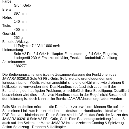
Farbe:
Grün, Gelb
Breite:
397 mm
Höhe:
140 mm
Tiefe:
400 mm
Gewicht:
262 g
Batterie-/ Akkutyp:
Li-Polymer 7.4 Volt 1000 mAh
Lieferumfang:
Sole V2 Pro 2,4 GHz Helikopter, Fernsteuerung 2,4 GHz, Flugakku,
Ladegerät 230 V, Ersatzrotorblätter, Ersatzheckrotorblatt, Anleitung
Artikelnummer:
1882771
Die Bedienungsanleitung ist eine Zusammenfassung der Funktionen des
JAMARA 032610 Sole V3 FBL Grün, Gelb, wo alle grundlegenden und
fortgeschrittenen Möglichkeiten angeführt sind und erklärt wird, wie drohnen &
helikopter zu verwenden sind. Das Handbuch befasst sich zudem mit der
Behandlung der häufigsten Probleme, einschließlich ihrer Beseitigung. Detailliert
beschrieben wird dies im Service-Handbuch, das in der Regel nicht Bestandteil
der Lieferung ist, doch kann es im Service JAMARA heruntergeladen werden.
Falls Sie uns helfen möchten, die Datenbank zu erweitern, können Sie auf der
Seite einen Link zum Herunterladen des deutschen Handbuchs – ideal wäre im
PDF-Format – hinterlassen. Diese Seiten sind Ihr Werk, das Werk der Nutzer des
JAMARA 032610 Sole V3 FBL Grün, Gelb. Eine Bedienungsanleitung finden Sie
auch auf den Seiten der Marke JAMARA im Lesezeichen Gaming & Spielzeug -
Action-Spielzeug - Drohnen & Helikopter.