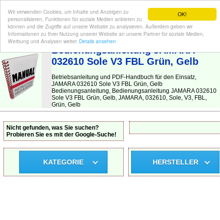
Wir verwenden Cookies, um Inhalte und Anzeigen zu
OK!
personalisieren, Funktionen für soziale Medien anbieten zu
können und die Zugriffe auf unsere Website zu analysieren. Außerdem geben wir
Informationen zu Ihrer Nutzung unserer Website an unsere Partner für soziale Medien,
BEDIENUNGSANLEITUNG
| Hier finden Sie die deutsche Anleitung!
Werbung und Analysen weiter.
Details ansehen
Bedienungsanleitung JAMARA
032610 Sole V3 FBL Grün, Gelb
Betriebsanleitung und PDF-Handbuch für den Einsatz,
JAMARA 032610 Sole V3 FBL Grün, Gelb
Bedienungsanleitung, Bedienungsanleitung JAMARA 032610
Sole V3 FBL Grün, Gelb, JAMARA, 032610, Sole, V3, FBL,
Grün, Gelb
Nicht gefunden, was Sie suchen?
Probieren Sie es mit der Google-Suche!
KATEGORIE
HERSTELLER