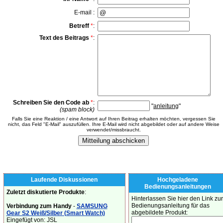
E-mail :
Betreff
*
:
Text des Beitrags
*
:
Schreiben Sie den Code ab
*
:
"
anleitung
"
(spam block)
Falls Sie eine Reaktion / eine Antwort auf Ihren Beitrag erhalten möchten, vergessen Sie
nicht, das Feld "E-Mail" auszufüllen. Ihre E-Mail wird nicht abgebildet oder auf andere Weise
verwendet/missbraucht.
Laufende Diskussionen
Hochgeladene
Bedienungsanleitungen
Zuletzt diskutierte Produkte
:
Hinterlassen Sie hier den Link zur
Bedienungsanleitung für das
Verbindung zum Handy
-
SAMSUNG
abgebildete Produkt:
Gear S2 Weiß/Silber (Smart Watch)
Eingefügt von: JSL