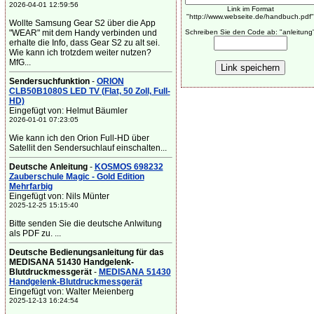
2026-04-01 12:59:56
Link im Format
"http://www.webseite.de/handbuch.pdf"
Wollte Samsung Gear S2 über die App
"WEAR" mit dem Handy verbinden und
Schreiben Sie den Code ab: "anleitung
erhalte die Info, dass Gear S2 zu alt sei.
Wie kann ich trotzdem weiter nutzen?
MfG...
Sendersuchfunktion
-
ORION
CLB50B1080S LED TV (Flat, 50 Zoll, Full-
HD)
Eingefügt von: Helmut Bäumler
2026-01-01 07:23:05
Wie kann ich den Orion Full-HD über
Satellit den Sendersuchlauf einschalten...
Deutsche Anleitung
-
KOSMOS 698232
Zauberschule Magic - Gold Edition
Mehrfarbig
Eingefügt von: Nils Münter
2025-12-25 15:15:40
Bitte senden Sie die deutsche Anlwitung
als PDF zu. ...
Deutsche Bedienungsanleitung für das
MEDISANA 51430 Handgelenk-
Blutdruckmessgerät
-
MEDISANA 51430
Handgelenk-Blutdruckmessgerät
Eingefügt von: Walter Meienberg
2025-12-13 16:24:54